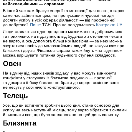
найскладнішими — справами.
В інший час нам бракує енергії та мотивації для цього, а зараз
саме час зайнятися цим, не пропускаючи чудової нагоди
досягти успіху в усіх сферах діяльності — від професійної
до побутової.
Пише
ТСН. Про це повідомляють
Контракти.UA
.
Люди ставляться одне до одного максимально доброзичливо
та прихильно, на підступність від будь-кого з оточення чекати
не варто, а ось допомога більш ніж імовірна — за нею можна
звертатися навіть до малознайомих людей, не кажучи вже про
близьких і друзів. Фінансові справи також йдуть «на відмінно» —
можна вирішувати питання будь-якого ступеня складності.
Овен
На відміну від інших знаків зодіаку, у вас можуть виникнути
конфлікти у стосунках із близькою людиною — претензії
та докори з її боку бажано не брати до серця, оскільки вони
не несуть у собі нічого конструктивного.
Телець
Усе, що ви встигнете зробити цього дня, стане основою для
успіху на весь наступний місяць, тому варто зібратися з силами
й виконати все, що було заплановано на цей день спочатку.
Близнята