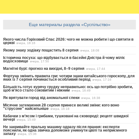
Еще материалы раздела «Суспільство»
Якого числа Горіховий Спас 2026: чого не можна робити і що святити в
церкві
вчера, 18:16
Якому знаку зодіаку пощастить 8 серпня
вчера, 18:08
Історична посуха: що відбувається в басейні Дністра й чому міліє
водосховище
вчера, 17:50
Магнітні бурі: прогноз на вихідні, 8–9 серпня
вчера, 17:44
Фортуна змінить правила гри: чотири знаки китайського гороскопу, для
яких із 7 серпня починається особливий період
вчера, 17:16
Більшість готує курячу грудку неправильно: ось що потрібно зробити,
щоб м’ясо стало соковитим і ніжним
вчера, 16:49
Як врятувати город від аномальної спеки
вчера, 16:38
Місячне затемнення 28 серпня принесе великі зміни: кого воно
"струсоне" найсильніше
вчера, 16:18
Кабачки з м’ясом і грибами, тушковані на сковороді: рецепт швидкої
вечері
вчера, 15:49
Не закривайте пральну машину одразу після прання: експерти
пояснили, як одна звичка допоможе уникнути цвілі та неприємного
запаху
вчера, 15:36