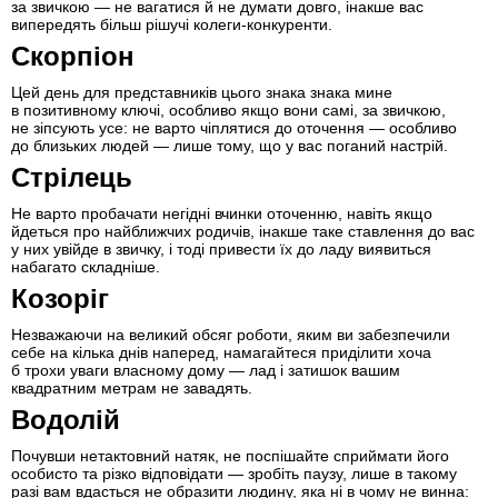
за звичкою — не вагатися й не думати довго, інакше вас
випередять більш рішучі колеги-конкуренти.
Скорпіон
Цей день для представників цього знака знака мине
в позитивному ключі, особливо якщо вони самі, за звичкою,
не зіпсують усе: не варто чіплятися до оточення — особливо
до близьких людей — лише тому, що у вас поганий настрій.
Стрілець
Не варто пробачати негідні вчинки оточенню, навіть якщо
йдеться про найближчих родичів, інакше таке ставлення до вас
у них увійде в звичку, і тоді привести їх до ладу виявиться
набагато складніше.
Козоріг
Незважаючи на великий обсяг роботи, яким ви забезпечили
себе на кілька днів наперед, намагайтеся приділити хоча
б трохи уваги власному дому — лад і затишок вашим
квадратним метрам не завадять.
Водолій
Почувши нетактовний натяк, не поспішайте сприймати його
особисто та різко відповідати — зробіть паузу, лише в такому
разі вам вдасться не образити людину, яка ні в чому не винна: