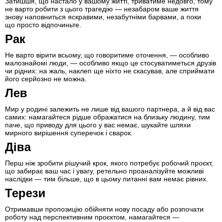
Затишшя, що настало у вашому житті, триватиме недовго, тому
не варто робити з цього трагедію — незабаром ваше життя
знову наповниться яскравими, незабутніми барвами, а поки
що просто відпочиньте.
Рак
Не варто вірити всьому, що говоритиме оточення, — особливо
малознайомі люди, — особливо якщо це стосуватиметься друзів
чи рідних: на жаль, наклеп ще ніхто не скасував, але сприймати
його серйозно не можна.
Лев
Мир у родині залежить не лише від вашого партнера, а й від вас
самих: намагайтеся рідше ображатися на близьку людину, тим
паче, що приводу для цього у вас немає, шукайте шляхи
мирного вирішення суперечок і сварок.
Діва
Перш ніж зробити рішучий крок, якого потребує робочий проєкт,
що забирає ваш час і увагу, ретельно проаналізуйте можливі
наслідки — тим більше, що в цьому питанні вам немає рівних.
Терези
Отримавши пропозицію обійняти нову посаду або розпочати
роботу над перспективним проєктом, намагайтеся —