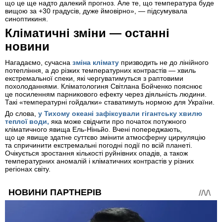
що це ще надто далекий прогноз. Але те, що температура буде
вищою за +30 градусів, дуже ймовірно», — підсумувала
синоптикиня.
Кліматичні зміни — останні
новини
Нагадаємо, сучасна
зміна клімату
призводить не до лінійного
потепління, а до різких температурних контрастів — хвиль
екстремальної спеки, які чергуватимуться з раптовими
похолоданнями. Кліматологиня Світлана Бойченко пояснює
це посиленням парникового ефекту через діяльність людини.
Такі «температурні гойдалки» ставатимуть нормою для України.
До слова,
у Тихому океані зафіксували гігантську хвилю
теплої води,
яка може свідчити про початок потужного
кліматичного явища Ель-Ніньйо. Вчені попереджають,
що це явище здатне суттєво змінити атмосферну циркуляцію
та спричинити екстремальні погодні події по всій планеті.
Очікується зростання кількості руйнівних опадів, а також
температурних аномалій і кліматичних контрастів у різних
регіонах світу.