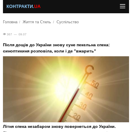
КОНТРАКТИ.
UA
Головна
Життя та Стиль
Суспільство
367 — 09.07
Після дощів до України знову суне пекельна спека:
синоптикиня розповіла, коли і де "вжарить"
Літня спека незабаром знову повернеться до України.