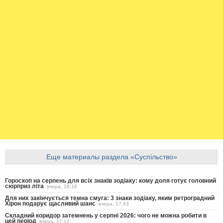
Еще материалы раздела «Суспільство»
Гороскоп на серпень для всіх знаків зодіаку: кому доля готує головний
сюрприз літа
вчера, 18:18
Для них закінчується темна смуга: 3 знаки зодіаку, яким ретроградний
Хірон подарує щасливий шанс
вчера, 17:43
Складний коридор затемнень у серпні 2026: чого не можна робити в
цей період
вчера, 17:17