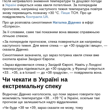
Після нетривалого зниження температури та дощової погоди
в
Україні
очікується нова хвиля потепління. За попереднім
прогнозом, наприкінці наступного тижня температура повітря
знову перевищить позначку +30 °C.
Пише
ТСН. Про це
повідомляють
Контракти.UA
.
Про це розповіла синоптикиня
Наталка Діденко
в ефірі
«Еспресо».
За її словами, саме такі показники вона вважає справжньою
літньою спекою.
«За попереднім прогнозом, спека повернеться аж наприкінці
наступного тижня. Для мене спека — це +30 градусів і вище», —
сказала Діденко.
Синоптикиня зазначила, що зараз потужна хвиля спеки вже
охопила країни Західної Європи.
«Зараз відновилася спека у Західній Європі. Навіть у Лондоні
температура піднімається до +30 градусів, у Франції очікується
+33…+35, а в Іспанії — до +38 градусів», — повідомила вона.
Чи чекати в Україні на
екстремальну спеку
Водночас Діденко наголосила, що поки зарано говорити про
можливість температури +38…+39 °C в Україні, оскільки такі
прогнози ще залишаються надто віддаленими.
«Чи буде +38 чи +39, зараз сказати не можу, тому