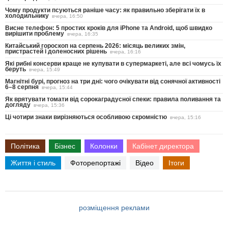
Чому продукти псуються раніше часу: як правильно зберігати їх в
холодильнику
вчера, 16:50
Висне телефон: 5 простих кроків для iPhone та Android, щоб швидко
вирішити проблему
вчера, 16:35
Китайський гороскоп на серпень 2026: місяць великих змін,
пристрастей і доленосних рішень
вчера, 16:16
Які рибні консерви краще не купувати в супермаркеті, але всі чомусь їх
беруть
вчера, 15:49
Магнітні бурі, прогноз на три дні: чого очікувати від сонячної активності
6–8 серпня
вчера, 15:44
Як врятувати томати від сорокаградусної спеки: правила поливання та
догляду
вчера, 15:36
Ці чотири знаки вирізняються особливою скромністю
вчера, 15:16
Політика
Бізнес
Колонки
Кабінет директора
Життя і стиль
Фоторепортажі
Відео
Ітоги
розміщення реклами