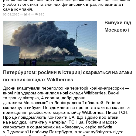
у роботі логістики та значних фінансових втрат, які визнала і
сама компанія.
05.08.2026 —
4 —
975
Вибухи під
Москвою і
Петербургом: росіяни в істериці скаржаться на атаки
по нових складах Wildberries
Дрони влаштували переполох на території країни-агресорки —
вночі під ударом опинилися нові склади Wildberries. Вночі
та зранку вівторка, 4 серпня, добрі дрони
дісталися Московської та Ленінградської областей. Регіони
сколихнули вибухи. Повідомляється про нові атаки на складські
приміщення російського маркетплейсу Wildberries. Пише ТСН.
Про це повідомляють Контракти.UA. Що відомо про атаки
на наслідки, читайте у матеріалі ТСН.ua. Росіяни масово
скаржаться в соцмережах на «бавовну», серію вибухів
у Підмосков’ї і поблизу Петербурга, а також публікують відео