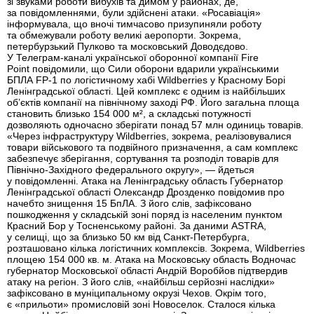
зі звуками роботи вибухів та димом у районах, де,
за повідомленнями, були здійснені атаки. «Росавіація»
інформувала, що вночі тимчасово призупиняли роботу
та обмежували роботу великі аеропорти. Зокрема,
петербурзький Пулково та московський Доводєдово.
У Телеграм-каналі української оборонної компанії Fire
Point повідомили, що Сили оборони вдарили українськими
БПЛА FP-1 по логістичному хабі Wildberries у Красному Борі
Ленінградської області. Цей комплекс є одним із найбільших
об’єктів компанії на північному заході РФ. Його загальна площа
становить близько 154 000 м², а складські потужності
дозволяють одночасно зберігати понад 57 млн одиниць товарів.
«Через інфраструктуру Wildberries, зокрема, реалізовувалися
товари військового та подвійного призначення, а сам комплекс
забезпечує зберігання, сортування та розподіл товарів для
Північно-Західного федерального округу», — йдеться
у повідомленні. Атака на Ленінградську область Губернатор
Ленінградської області Олександр Дрозденко повідомив про
начебто знищення 15 БпЛА. З його слів, зафіксовано
пошкодження у складській зоні поряд із населеним пунктом
Красний Бор у Тосненському районі. За даними ASTRA,
у селищі, що за близько 50 км від Санкт-Петербурга,
розташовано кілька логістичних комплексів. Зокрема, Wildberries
площею 154 000 кв. м. Атака на Московську область Водночас
губернатор Московської області Андрій Воробйов підтвердив
атаку на регіон. З його слів, «найбільш серйозні наслідки»
зафіксовано в муніципальному окрузі Чехов. Окрім того,
є «прильоти» промисловій зоні Новоселок. Сталося кілька