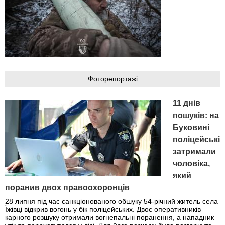
Фоторепортажі
11 днів
пошуків: на
Буковині
поліцейські
затримали
чоловіка,
який
поранив двох правоохоронців
28 липня під час санкціонованого обшуку 54-річний житель села
Їжівці відкрив вогонь у бік поліцейських. Двоє оперативників
карного розшуку отримали вогнепальні поранення, а нападник