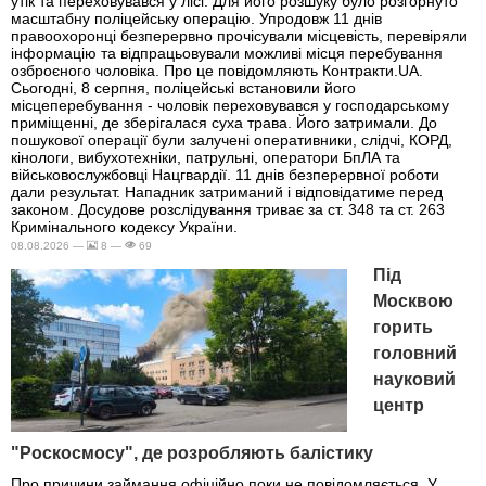
утік та переховувався у лісі. Для його розшуку було розгорнуто
масштабну поліцейську операцію. Упродовж 11 днів
правоохоронці безперервно прочісували місцевість, перевіряли
інформацію та відпрацьовували можливі місця перебування
озброєного чоловіка. Про це повідомляють Контракти.UA.
Сьогодні, 8 серпня, поліцейські встановили його
місцеперебування - чоловік переховувався у господарському
приміщенні, де зберігалася суха трава. Його затримали. До
пошукової операції були залучені оперативники, слідчі, КОРД,
кінологи, вибухотехніки, патрульні, оператори БпЛА та
військовослужбовці Нацгвардії. 11 днів безперервної роботи
дали результат. Нападник затриманий і відповідатиме перед
законом. Досудове розслідування триває за ст. 348 та ст. 263
Кримінального кодексу України.
08.08.2026 —
8 —
69
Під
Москвою
горить
головний
науковий
центр
"Роскосмосу", де розробляють балістику
Про причини займання офіційно поки не повідомляється. У