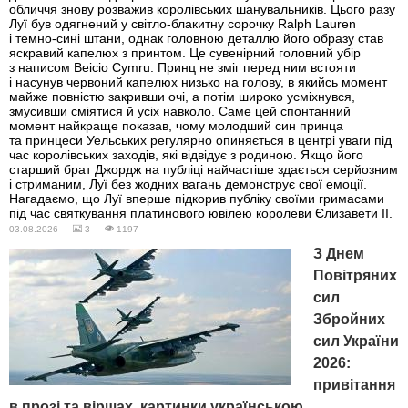
обличчя знову розважив королівських шанувальників. Цього разу
Луї був одягнений у світло-блакитну сорочку Ralph Lauren
і темно-сині штани, однак головною деталлю його образу став
яскравий капелюх з принтом. Це сувенірний головний убір
з написом Beicio Cymru. Принц не зміг перед ним встояти
і насунув червоний капелюх низько на голову, в якийсь момент
майже повністю закривши очі, а потім широко усміхнувся,
змусивши сміятися й усіх навколо. Саме цей спонтанний
момент найкраще показав, чому молодший син принца
та принцеси Уельських регулярно опиняється в центрі уваги під
час королівських заходів, які відвідує з родиною. Якщо його
старший брат Джордж на публіці найчастіше здається серйозним
і стриманим, Луї без жодних вагань демонструє свої емоції.
Нагадаємо, що Луї вперше підкорив публіку своїми гримасами
під час святкування платинового ювілею королеви Єлизавети II.
03.08.2026 —
3 —
1197
З Днем
Повітряних
сил
Збройних
сил України
2026:
привітання
в прозі та віршах, картинки українською