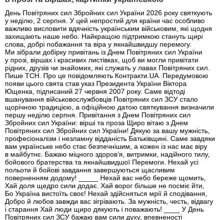
День Повітряних сил Збройних сил України 2026 року святкують
у неділю, 2 серпня. У цей непростий для країни час особливо
важливо висловити вдячність українським військовим, які щодня
захищають наше небо. Найкращою підтримкою стануть щирі
слова, добрі побажання та віра у якнайшвидшу перемогу.
Ми зібрали добірку привітань із Днем Повітряних сил України
у прозі, віршах і красивих листівках, щоб ви могли привітати
рідних, друзів чи знайомих, які служать у лавах Повітряних сил.
Пише ТСН. Про це повідомляють Контракти.UA. Передумовою
появи цього свята став указ Президента України Віктора
Ющенка, підписаний 27 червня 2007 року. Саме відтоді
вшанування військовослужбовців Повітряних сил ЗСУ стало
щорічною традицією, а офіційною датою святкування визначили
першу неділю серпня. Привітання з Днем Повітряних сил
Збройних сил України: вірші та проза Щиро вітаю з Днем
Повітряних сил Збройних сил України! Дякую за вашу мужність,
професіоналізм і незламну відданість Батьківщині. Саме завдяки
вам українське небо стає безпечнішим, а кожен із нас має віру
в майбутнє. Бажаю міцного здоров’я, витримки, надійного тилу,
бойового братерства та якнайшвидшої Перемоги. Нехай усі
польоти й бойові завдання завершуються щасливим
поверненням додому! _____ Нехай вас небо береже щомить,
Хай доля щедро сили додає. Хай ворог більше не посміє йти,
Бо Україна вистоїть своє! Нехай здійсняться мрії й сподівання,
Добро й любов завжди вас зігрівають. За мужність, честь, відвагу
і старання Хай люди щиро дякують і поважають! ____ У День
Повітряних сил ЗСУ бажаю вам сили духу, впевненості