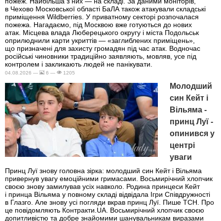
пожеж. Найбільша з них — на складі. За даними моніторів,
в Чехово Московської області БаЛА також атакували складські
приміщення Wildberries. У приватному секторі розпочалася
пожежа. Нагадаємо, під Москвою вже готуються до нових
атак. Місцева влада Люберецького округу і міста Подольськ
оприлюднили карти укриттів — «заглиблених приміщень»,
що призначені для захисту громадян під час атак. Водночас
російські чиновники традиційно заявляють, мовляв, усе під
контролем і закликають людей не панікувати.
04.08.2026 —
6 —
1205
Молодший
син Кейт і
Вільяма -
принц Луї -
опинився у
центрі
уваги
Принц Луї знову головна зірка: молодший син Кейт і Вільяма
привернув увагу емоційними гримасами. Восьмирічний хлопчик
своєю знову замилував усіх навколо. Родина принцеси Кейт
і принца Вільяма у повному складі відвідала Ігри Співдружності
в Глазго. Але знову усі погляди вкрав принц Луї. Пише ТСН. Про
це повідомляють Контракти.UA. Восьмирічний хлопчик своєю
допитливістю та добре знайомими шанувальникам виразами