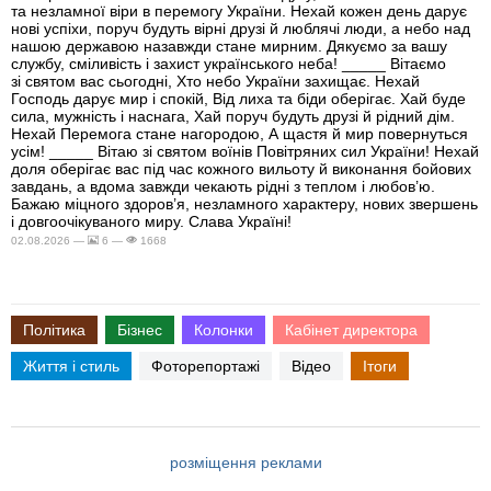
та незламної віри в перемогу України. Нехай кожен день дарує
нові успіхи, поруч будуть вірні друзі й люблячі люди, а небо над
нашою державою назавжди стане мирним. Дякуємо за вашу
службу, сміливість і захист українського неба! _____ Вітаємо
зі святом вас сьогодні, Хто небо України захищає. Нехай
Господь дарує мир і спокій, Від лиха та біди оберігає. Хай буде
сила, мужність і наснага, Хай поруч будуть друзі й рідний дім.
Нехай Перемога стане нагородою, А щастя й мир повернуться
усім! _____ Вітаю зі святом воїнів Повітряних сил України! Нехай
доля оберігає вас під час кожного вильоту й виконання бойових
завдань, а вдома завжди чекають рідні з теплом і любов’ю.
Бажаю міцного здоров’я, незламного характеру, нових звершень
і довгоочікуваного миру. Слава Україні!
02.08.2026 —
6 —
1668
Політика
Бізнес
Колонки
Кабінет директора
Життя і стиль
Фоторепортажі
Відео
Ітоги
розміщення реклами