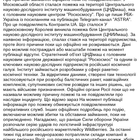
Московській області сталася пожежа на території Центрального
науково-дослідного інституту машинобудування (ЦНДІмаш), яка
є головним науковим центром "Роскосмосу". Про це пише РБК-
Україна із посиланням на публікацію Telegram-канал "ASTRA".
Про це повідомляють Контракти.UA. Що сталося У
підмосковному Королеві виникла пожежа біля Центрального
науково-дослідного інституту машинобудування (ЦНИИмаш). За
наявною інформацією, спалах стався на території підприємства,
проте його причини поки що офіційно не розкриваються. Дані
про можливі постраждалі або масштаби пожежі на момент
публікації відсутні. Стратегічний об'єкт ЦНДІмаш є головним
науковим центром державної корпорації "Роскосмос" та одним із
ключових науково-дослідних підприємств російської космічної
галузі. Інститут займається розробками у сфері ракетно-
космічної техніки. За відкритими даними, створені там технології
застосовуються при розробці балістичних ракет, навігаційних
комплексів, супутникових систем розвідки та інших рішень, що
мають військове призначення. Офіційні органи Росії поки що не
називали можливу причину пожежі та не повідомляли про
наслідки інциденту. Що відомо зараз На момент публікації
інформація про пожежу обмежується повідомленнями
оперативних служб. Інших офіційних подробиць про подію,
включаючи можливі збитки та обставини займання, поки не
оприлюднено. Нагадаємо, що раніше Сили оборони України
розпочали серію ударів по логістичній інфраструктурі
найбільшого російського маркетплейсу Wildberries. За останні
тижні під атаки неодноразово потрапляли склади компанії в
різних регіонах Росії, що призвело до масштабних пожеж, збоїв