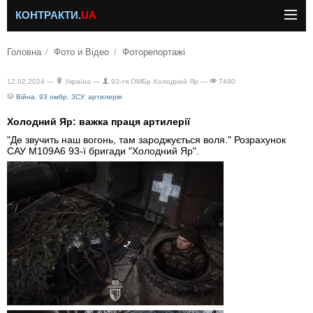
КОНТРАКТИ.
UA
Головна
Фото и Відео
Фоторепортажі
12.02.2024 —
Україна —
93-тя ОМБр Холодний Яр —
7490
Війна
,
93 омбр
,
ЗСУ
,
артилерія
Холодний Яр: важка праця артилерії
"Де звучить наш вогонь, там зароджується воля." Розрахунок
САУ M109A6 93-ї бригади "Холодний Яр".