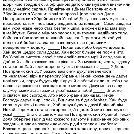
щорічною традицією, а офіційною датою святкування визначили
першу неділю серпня. Привітання з Днем Повітряних сил
Збройних сил України: вірші та проза Щиро вітаю з Днем
Повітряних сил Збройних сил України! Дякую за вашу мужність,
професіоналізм і незламну відданість Батьківщині. Саме завдяки
вам українське небо стає безпечнішим, а кожен із нас має віру
в майбутнє. Бажаю міцного здоров’я, витримки, надійного тилу,
бойового братерства та якнайшвидшої Перемоги. Нехай усі
польоти й бойові завдання завершуються щасливим
поверненням додому! _____ Нехай вас небо береже щомить,
Хай доля щедро сили додає. Хай ворог більше не посміє йти,
Бо Україна вистоїть своє! Нехай здійсняться мрії й сподівання,
Добро й любов завжди вас зігрівають. За мужність, честь, відвагу
і старання Хай люди щиро дякують і поважають! ____ У День
Повітряних сил ЗСУ бажаю вам сили духу, впевненості
та незламної віри в перемогу України. Нехай кожен день дарує
нові успіхи, поруч будуть вірні друзі й люблячі люди, а небо над
нашою державою назавжди стане мирним. Дякуємо за вашу
службу, сміливість і захист українського неба! _____ Вітаємо
зі святом вас сьогодні, Хто небо України захищає. Нехай
Господь дарує мир і спокій, Від лиха та біди оберігає. Хай буде
сила, мужність і наснага, Хай поруч будуть друзі й рідний дім.
Нехай Перемога стане нагородою, А щастя й мир повернуться
усім! _____ Вітаю зі святом воїнів Повітряних сил України! Нехай
доля оберігає вас під час кожного вильоту й виконання бойових
завдань, а вдома завжди чекають рідні з теплом і любов’ю.
Бажаю міцного здоров’я, незламного характеру, нових звершень
і довгоочікуваного миру. Слава Україні!