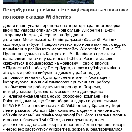
Петербургом: росіяни в істериці скаржаться на атаки
по нових складах Wildberries
Дрони влаштували переполох на території країни-агресорки —
вночі під ударом опинилися нові склади Wildberries. Вночі
та зранку вівторка, 4 серпня, добрі дрони
дісталися Московської та Ленінградської областей. Регіони
сколихнули вибухи. Повідомляється про нові атаки на складські
приміщення російського маркетплейсу Wildberries. Пише ТСН.
Про це повідомляють Контракти.UA. Що відомо про атаки
на наслідки, читайте у матеріалі ТСН.ua. Росіяни масово
скаржаться в соцмережах на «бавовну», серію вибухів
у Підмосков’ї і поблизу Петербурга, а також публікують відео
зі звуками роботи вибухів та димом у районах, де,
за повідомленнями, були здійснені атаки. «Росавіація»
інформувала, що вночі тимчасово призупиняли роботу
та обмежували роботу великі аеропорти. Зокрема,
петербурзький Пулково та московський Доводєдово.
У Телеграм-каналі української оборонної компанії Fire
Point повідомили, що Сили оборони вдарили українськими
БПЛА FP-1 по логістичному хабі Wildberries у Красному Борі
Ленінградської області. Цей комплекс є одним із найбільших
об’єктів компанії на північному заході РФ. Його загальна площа
становить близько 154 000 м², а складські потужності
дозволяють одночасно зберігати понад 57 млн одиниць товарів.
«Через інфраструктуру Wildberries, зокрема, реалізовувалися