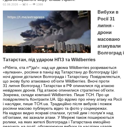
02.08.2026 —
6 —
1388
Вибухи в
Росії 31
липня -
дрони
масовано
атакували
Волгоград і
Татарстан, під ударом НПЗ та Wildberries
«Рібята, єта п**да!»: над ще двома Wildberries розриваються
«вулкани», росіяни в паніці від Татарстану до Волгограду Цієї
ночі дрони дісталися Волгограда і Татарстану. Повідомляється,
що знову було атаковано об’єкти Wildberries. Вночі проти
31 липня Волгоград і Татарстан в РФ опинилися під атакою
невідомих дронів. Під атакою опинилися стратегічні об’єкти.
Зокрема, склади компанії Wildberries. Пише ТСН. Про це
повідомляють Контракти.UA. Що відомо про нічну атаку на Росії
і наслідки, пише ТСН.ua. Традиційно після вибухів і пожеж
росіяни масово публікують відео та фото у соцмережах.
На кадрах видно яскраві спалахи, густий дим і полум’я над
об’єктами, які зазнали атаки. У Мережі також поширюються
ролики, на яких жителі Волгограда і Татарстана емоційно
реагують на події, обговорюючи вибухи та наслідки ударів.