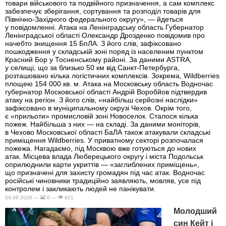
товари військового та подвійного призначення, а сам комплекс
забезпечує зберігання, сортування та розподіл товарів для
Північно-Західного федерального округу», — йдеться
у повідомленні. Атака на Ленінградську область Губернатор
Ленінградської області Олександр Дрозденко повідомив про
начебто знищення 15 БпЛА. З його слів, зафіксовано
пошкодження у складській зоні поряд із населеним пунктом
Красний Бор у Тосненському районі. За даними ASTRA,
у селищі, що за близько 50 км від Санкт-Петербурга,
розташовано кілька логістичних комплексів. Зокрема, Wildberries
площею 154 000 кв. м. Атака на Московську область Водночас
губернатор Московської області Андрій Воробйов підтвердив
атаку на регіон. З його слів, «найбільш серйозні наслідки»
зафіксовано в муніципальному окрузі Чехов. Окрім того,
є «прильоти» промисловій зоні Новоселок. Сталося кілька
пожеж. Найбільша з них — на складі. За даними моніторів,
в Чехово Московської області БаЛА також атакували складські
приміщення Wildberries. У приватному секторі розпочалася
пожежа. Нагадаємо, під Москвою вже готуються до нових
атак. Місцева влада Люберецького округу і міста Подольськ
оприлюднили карти укриттів — «заглиблених приміщень»,
що призначені для захисту громадян під час атак. Водночас
російські чиновники традиційно заявляють, мовляв, усе під
контролем і закликають людей не панікувати.
04.08.2026 —
6 —
921
Молодший
син Кейт і