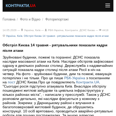
КОНТРАКТИ.
UA
Головна
Фото и Відео
Фоторепортажі
14.05.2026 —
Україна, Київ —
РБК-Україна, Контракти, ДСНС Києва —
4418
Україна
,
Київ
,
Обстріл Києва 14 травня - рятувальники показали кадри після атаки
Обстріл Києва 14 травня - рятувальники показали кадри
після атаки
Зруйновані будинки, пожежі та поранені: ДСНС показала
наслідки масованої атаки на Київ. Наслідки обстрілів зафіксовані
одразу в декількох районах столиці. Держслужба з надзвичайних
ситуацій показала кадри столиці після атаки Росії в ніч на
четвер. На фото - зруйновані будинки, дим та пожежі, евакуація
потерпілих і не тільки. Про це пише
РБК-Україна
з посиланням
на
пост
ДСНС Києва.Про це повідомляють
Контракти.UA
.
"Сьогодні росія підступно атакувала Київ. Внаслідок обстрілу
пошкоджені житлові забудови та цивільна інфраструктура у
кількох районах міста", - написали у пресслужбі. Також у ДСНС
розповіли детально, які наслідки фіксуються у кожному з
районів. Зокрема: у Дарницькому районі є влучання в
багатоповерховий житловий будинок, де обрушились
конструкції. 10 осіб врятовано, проводиться аварійно-рятувальні
роботи для пошуку постраждалих. За іншою адресою