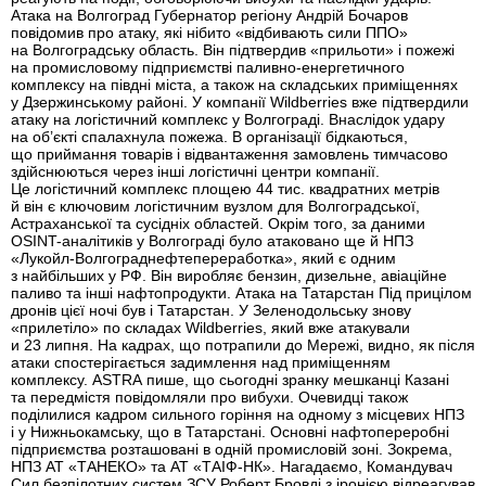
Атака на Волгоград Губернатор регіону Андрій Бочаров
повідомив про атаку, які нібито «відбивають сили ППО»
на Волгоградську область. Він підтвердив «прильоти» і пожежі
на промисловому підприємстві паливно-енергетичного
комплексу на півдні міста, а також на складських приміщеннях
у Дзержинському районі. У компанії Wildberries вже підтвердили
атаку на логістичний комплекс у Волгограді. Внаслідок удару
на об’єкті спалахнула пожежа. В організації бідкаються,
що приймання товарів і відвантаження замовлень тимчасово
здійснюються через інші логістичні центри компанії.
Це логістичний комплекс площею 44 тис. квадратних метрів
й він є ключовим логістичним вузлом для Волгоградської,
Астраханської та сусідніх областей. Окрім того, за даними
OSINT-аналітиків у Волгограді було атаковано ще й НПЗ
«Лукойл-Волгограднефтепереработка», який є одним
з найбільших у РФ. Він виробляє бензин, дизельне, авіаційне
паливо та інші нафтопродукти. Атака на Татарстан Під прицілом
дронів цієї ночі був і Татарстан. У Зеленодольську знову
«прилетіло» по складах Wildberries, який вже атакували
и 23 липня. На кадрах, що потрапили до Мережі, видно, як після
атаки спостерігається задимлення над приміщенням
комплексу. ASTRA пише, що сьогодні зранку мешканці Казані
та передмістя повідомляли про вибухи. Очевидці також
поділилися кадром сильного горіння на одному з місцевих НПЗ
і у Нижньокамську, що в Татарстані. Основні нафтопереробні
підприємства розташовані в одній промисловій зоні. Зокрема,
НПЗ АТ «ТАНЕКО» та АТ «ТАІФ-НК». Нагадаємо, Командувач
Сил безпілотних систем ЗСУ Роберт Бровді з іронією відреагував