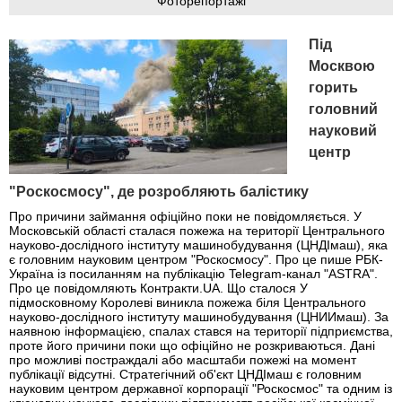
Фоторепортажі
Під
Москвою
горить
головний
науковий
центр
"Роскосмосу", де розробляють балістику
Про причини займання офіційно поки не повідомляється. У
Московській області сталася пожежа на території Центрального
науково-дослідного інституту машинобудування (ЦНДІмаш), яка
є головним науковим центром "Роскосмосу". Про це пише РБК-
Україна із посиланням на публікацію Telegram-канал "ASTRA".
Про це повідомляють Контракти.UA. Що сталося У
підмосковному Королеві виникла пожежа біля Центрального
науково-дослідного інституту машинобудування (ЦНИИмаш). За
наявною інформацією, спалах стався на території підприємства,
проте його причини поки що офіційно не розкриваються. Дані
про можливі постраждалі або масштаби пожежі на момент
публікації відсутні. Стратегічний об'єкт ЦНДІмаш є головним
науковим центром державної корпорації "Роскосмос" та одним із