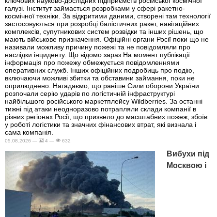
ключових науково-дослідних підприємств російської космічної
галузі. Інститут займається розробками у сфері ракетно-
космічної техніки. За відкритими даними, створені там технології
застосовуються при розробці балістичних ракет, навігаційних
комплексів, супутникових систем розвідки та інших рішень, що
мають військове призначення. Офіційні органи Росії поки що не
називали можливу причину пожежі та не повідомляли про
наслідки інциденту. Що відомо зараз На момент публікації
інформація про пожежу обмежується повідомленнями
оперативних служб. Інших офіційних подробиць про подію,
включаючи можливі збитки та обставини займання, поки не
оприлюднено. Нагадаємо, що раніше Сили оборони України
розпочали серію ударів по логістичній інфраструктурі
найбільшого російського маркетплейсу Wildberries. За останні
тижні під атаки неодноразово потрапляли склади компанії в
різних регіонах Росії, що призвело до масштабних пожеж, збоїв
у роботі логістики та значних фінансових втрат, які визнала і
сама компанія.
05.08.2026 —
4 —
632
Вибухи під
Москвою і