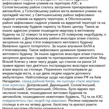
зафіксовано падіння уламків на територію АЗС; в
Соломʼянському районі сталось загоряння припаркованого
автомобіля; у Голосіївському районі міста виявлені уламки на
проїжджій частині; у Святошинському районі зафіксовано
падіння уламків на відкриту територію; в Оболонському
районі зафіксовано падіння уламків на відкритий території та на
трьох поверхову будівлю паркінгу та бізнес центру. Також за
іншою адресою уламки пошкодили квартиру в житловому
будинку на 12 поверсі та влучання в 25 поверхову недобудову, є
травмовані. у Дніпровському районі внаслідок атаки сталось
загоряння на даху пʼяти поверхового житлового будинку.
Виявлено одного потерпілого. За іншою влучання БпЛА в
пʼятиповерхівку. Також зафіксовано ураження приватного
житлового будинку. За іншою адресою внаслідок атаки сталось
загоряння декількох гаражів та припаркованого автомобіля. Мер
Віталій Кличко у свою чергу додав, що станом на ранок 14
травня відомо про дев'ятьох постраждалих внаслідок масованої
атаки ворога на столицю. Поранених госпіталізували до
медзакладів міста, а ще двом людям надали допомогу
амбулаторно. Найголовніще щодо наслідків атаки РФ на Київ
Нагадаємо
, серед районів Києва, які сьогодні стали жертвою
атак агресора:
Дніпровський, Дарницький, Солом'янський,
Голосіївський, Святошинський, Оболонь. Було відомо про
численні пожежі, пошкодження житлових будинків та
автомобілів, пошкодження нежитлових будівель, ТЦ та на АЗС
;
повідомлялось про людей під завалами.
Росіяни скерували на
столицю в ніч на четвер дрони, балістику та крилаті ракети.
Наразі наслідки обстрілу уточнюються.