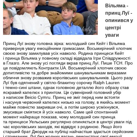
Вільяма -
принц Луї -
опинився у
центрі
уваги
Принц Луї знову головна зірка: молодший син Кейт і Вільяма
привернув увагу емоційними гримасами. Восьмирічний хлопчик
своєю знову замилував усіх навколо. Родина принцеси Кейт
і принца Вільяма у повному складі відвідала Ігри Співдружності
в Глазго. Але знову усі погляди вкрав принц Луї. Пише ТСН. Про
це повідомляють Контракти.UA. Восьмирічний хлопчик своєю
допитливістю та добре знайомими шанувальникам виразами
обличчя знову розважив королівських шанувальників. Цього разу
Луї був одягнений у світло-блакитну сорочку Ralph Lauren
і темно-сині штани, однак головною деталлю його образу став
яскравий капелюх з принтом. Це сувенірний головний убір
з написом Beicio Cymru. Принц не зміг перед ним встояти
і насунув червоний капелюх низько на голову, в якийсь момент
майже повністю закривши очі, а потім широко усміхнувся,
змусивши сміятися й усіх навколо. Саме цей спонтанний
момент найкраще показав, чому молодший син принца
та принцеси Уельських регулярно опиняється в центрі уваги під
час королівських заходів, які відвідує з родиною. Якщо його
старший брат Джордж на публіці найчастіше здається серйозним
і стриманим, Луї без жодних вагань демонструє свої емоції.