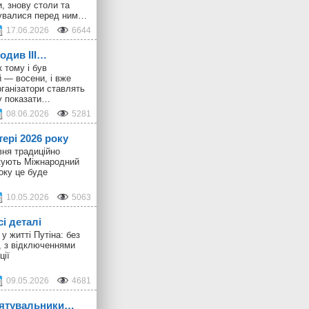
, знову столи та
шувалися перед ним…
17.06.2026
6644
ходив III…
 тому і був
 — восени, і вже
ганізатори ставлять
у показати…
08.06.2026
5281
тері 2026 року
вня традиційно
ткують Міжнародний
оку це буде
10.05.2026
5063
сі деталі
у житті Путіна: без
, з відключеннями
ції
09.05.2026
4681
 рятувальники…