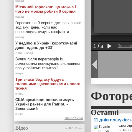
Місячний гороскоп: що можна і
чого не можна робити 9 серпня
Гороскоп на 9 серпня для всіх знаків
зодіаку: день, коли нас
переслідуватимуть конфлікти
У неділю в Україні короткочасні
1
4
Полноэк
дощі, вдень до +33°
Вучич після переговорів із
Зеленським неочікувано висловився
про українські території
Три знаки Зодіаку будуть
головними щасливчиками нового
Фотор
тижня
США щомісяця постачатимуть
Україні ракети для Patriot, -
Зеленський
Всі новини
11 днів пошуків:
Сьогодн
Відео
— 07.08 —
встанов