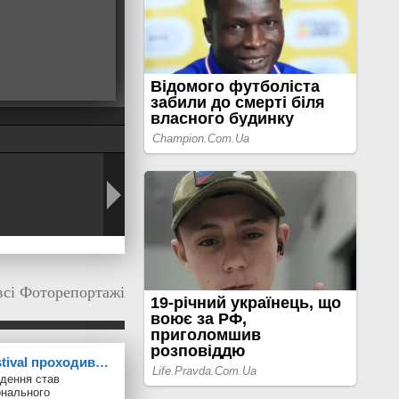
всі Фоторепортажі
stival проходив…
дення став
онального