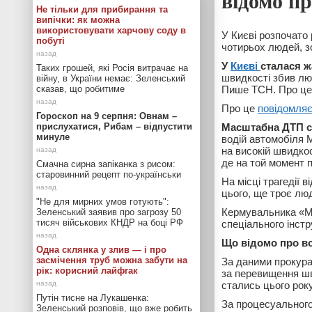
відомо пр
Не тільки для прибирання та
випічки: як можна
використовувати харчову соду в
У Києві розпочато
побуті
чотирьох людей, зо
У
Києві
сталася ж
Таких грошей, які Росія витрачає на
швидкості збив люд
війну, в України немає: Зеленський
сказав, що робитиме
Пише ТСН. Про це
Про це
повідомля
Гороскоп на 9 серпня: Овнам –
прислухатися, Рибам – відпустити
Масштабна ДТП с
минуле
водій автомобіля 
на високій швидко
де на той момент 
Смачна сирна запіканка з рисом:
старовинний рецепт по-українськи
На місці трагедії 
цього, ще троє лю
"Не для мирних умов готують":
Кермувальника «Ме
Зеленський заявив про загрозу 50
тисяч військових КНДР на боці РФ
спеціального інстр
Що відомо про в
Одна склянка у злив — і про
засмічення труб можна забути на
За даними прокура
рік: корисний лайфгак
за перевищення шв
стались цього року
Путін тисне на Лукашенка:
За процесуального
Зеленський розповів, що вже робить