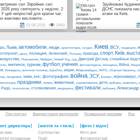
овітряних сил Збройних сил
Зруйновані будинки,
 2026 року святкують у неділю, 2
ДСНС показала нас
 У цей непростий для країни час
атаки на Київ.
во важливо висловити…
02.08.2026
1840
Киев
автомобили
Львів
люди
ВСУ
и
ура
,
,
,
,
,
,
,
,
,
архитектура
солдат
традиции
спорт
Київ
выст
полиция
отопроект
,
,
,
Зеленский
,
,
природа
,
,
,
джаз
Польша
искусство
,
,
,
,
,
Дмитрий Дятлов
,
стихийные бедс
Порошенко
Майдан
Новый Год
суд
футбол
учения
митинги
туризм
,
,
,
,
,
,
,
Війна
,
утин
фотоконкурсы
женщины
Нацгв
ия
,
,
,
,
акции
,
,
,
,
Киевщина
военная техника
корабли
#Євромайдан
НАТО
сборная Украины
с
война
ЗСУ
фотография
,
,
зима
,
,
,
,
,
,
коронавирус
,
тер
пандемия
ВМС
Бахмут
Р
праздники
животные
,
,
,
,
,
дети
,
,
,
Смоленцев
пляжи
соревнования
выборы
живопись
фестивали
Александр
 Рада
,
,
столкновения
,
,
,
,
технологии
медицина
пейзажи
Про портал
Використання матеріалів
Розміщення реклами
Rss
нет директора
життя та стиль
фото і відео
ва кава
Суспільство
Фото дня
егічні посиденьки
Події
Фоторепортажі