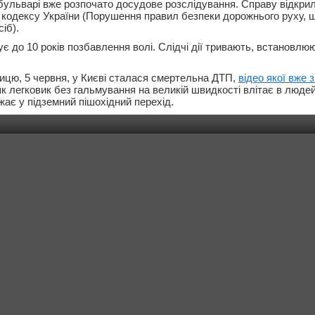
ульварі вже розпочато досудове розслідування. Справу відкрили 
 кодексу України (Порушення правил безпеки дорожнього руху, 
іб).
 до 10 років позбавлення волі. Слідчі дії тривають, встановлюю
ницю, 5 червня, у Києві сталася смертельна ДТП,
відео якої вже 
к легковик без гальмування на великій швидкості влітає в людей
жає у підземний пішохідний перехід.