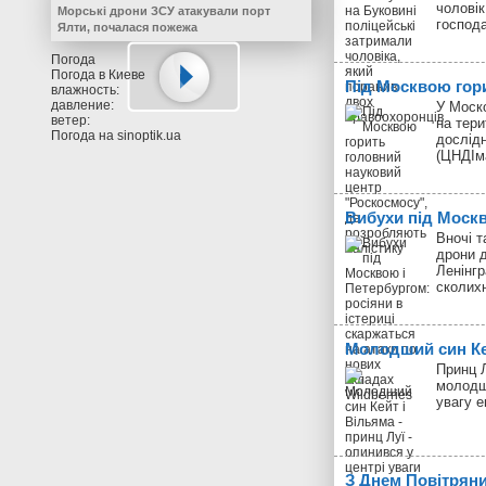
чоловік
Морські дрони ЗСУ атакували порт
господ
Ялти, почалася пожежа
Погода
Погода в
Киеве
Під Москвою гор
влажность:
давление:
У Моск
ветер:
на тери
Погода на
sinoptik.ua
дослід
(ЦНДІм
Вибухи під Моск
Вночі т
дрони д
Ленінгр
сколих
Молодший син Кей
Принц Л
молодш
увагу 
З Днем Повітрян