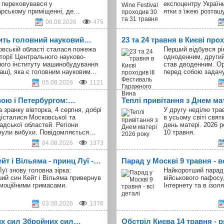
 переховувався у
експоцентру України
арському приміщенні, де…
ятки з їжею розта
08.08.2026
475
ить головний науковий…
23 та 24 травня в Києві про
овській області сталася пожежа
Перший відбувся рік
торії Центрального науково-
одноденним, другий
ного інституту машинобудування
став дводенним. Ор
аш), яка є головним науковим…
перед собою задач
05.08.2026
1121
вою і Петербургом:…
Теплі привітання з Днем ма
а зранку вівторка, 4 серпня, добрі
У другу неділю тра
істалися Московської та
в усьому світі свя
адської областей. Регіони
день матері. 2026 р
нули вибухи. Повідомляється…
10 травня.
04.08.2026
1373
т і Вільяма - принц Луї -…
Парад у Москві 9 травня - в
уї знову головна зірка:
Найкоротший парад 
ий син Кейт і Вільяма привернув
військового пафосу
емоційними гримасами.
Інтернету та в ізоля
03.08.2026
1376
их сил Збройних сил…
Обстріл Києва 14 травня -