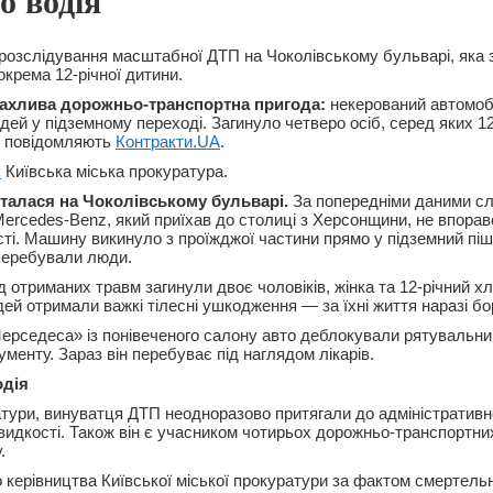
о водія
 розслідування масштабної ДТП на Чоколівському бульварі, яка
крема 12-річної дитини.
ахлива дорожньо-транспортна пригода:
некерований автомоб
ей у підземному переході. Загинуло четверо осіб, серед яких 12
 повідомляють
Контракти.UA
.
є
Київська міська прокуратура.
талася на Чоколівському бульварі.
За попередніми даними слі
Mercedes-Benz, який приїхав до столиці з Херсонщини, не впора
сті. Машину викинуло з проїжджої частини прямо у підземний піш
перебували люди.
від отриманих травм загинули двоє чоловіків, жінка та 12-річний х
дей отримали важкі тілесні ушкодження — за їхні життя наразі б
рседеса» із понівеченого салону авто деблокували рятувальни
ументу. Зараз він перебуває під наглядом лікарів.
одія
тури, винуватця ДТП неодноразово притягали до адміністративно
идкості. Також він є учасником чотирьох дорожньо-транспортних 
.
 керівництва Київської міської прокуратури за фактом смертель