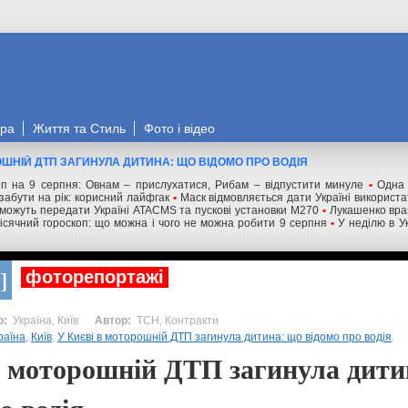
ора
Життя та Стиль
Фото і відео
ОШНІЙ ДТП ЗАГИНУЛА ДИТИНА: ЩО ВІДОМО ПРО ВОДІЯ
оп на 9 серпня: Овнам – прислухатися, Рибам – відпустити минуле
•
Одна 
забути на рік: корисний лайфгак
•
Маск відмовляється дати Україні використат
ожуть передати Україні ATACMS та пускові установки M270
•
Лукашенко вра
ісячний гороскоп: що можна і чого не можна робити 9 серпня
•
У неділю в Ук
фоторепортажі
Україна, Київ
ТСН, Контракти
раїна
,
Київ
,
У Києві в моторошній ДТП загинула дитина: що відомо про водія
.
в моторошній ДТП загинула дити