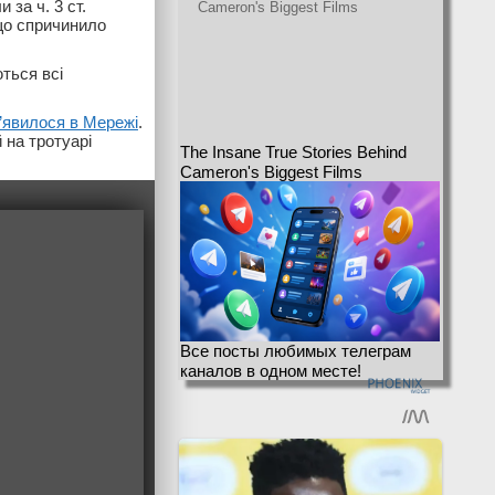
за ч. 3 ст.
що спричинило
ться всі
з’явилося в Мережі
.
 на тротуарі
The Insane True Stories Behind
Cameron's Biggest Films
Все посты любимых телеграм
каналов в одном месте!