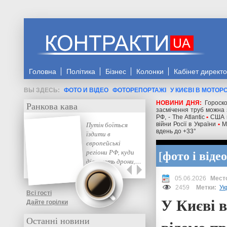
Головна
Політика
Бізнес
Колонки
Кабінет директ
ФОТО И ВІДЕО
ФОТОРЕПОРТАЖІ
У КИЄВІ В МОТОР
НОВИНИ ДНЯ:
Гороск
Ранкова кава
засмічення труб можна 
РФ, - The Atlantic
•
США м
Путін боїться
війни Росії в України
•
М
вдень до +33°
їздити в
європейські
фото і відео
регіони РФ, куди
дістають дрони,…
05.06.2026
2459
Метки:
Ук
Всі гості
У Києві 
Дайте горілки
Останні новини