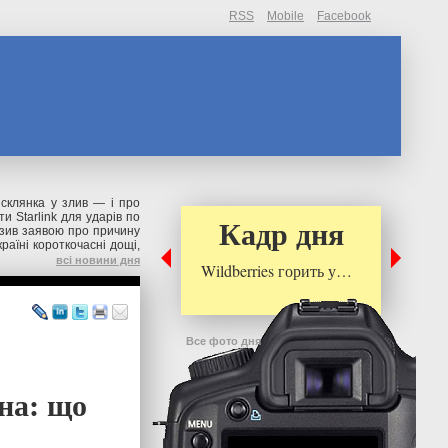
RSS
Mobile
Facebook
склянка у злив — і про
и Starlink для ударів по
Кадр дня
зив заявою про причину
раїні короткочасні дощі,
всі новини дня
Wildberries горить у…
Все фото дня
на: що