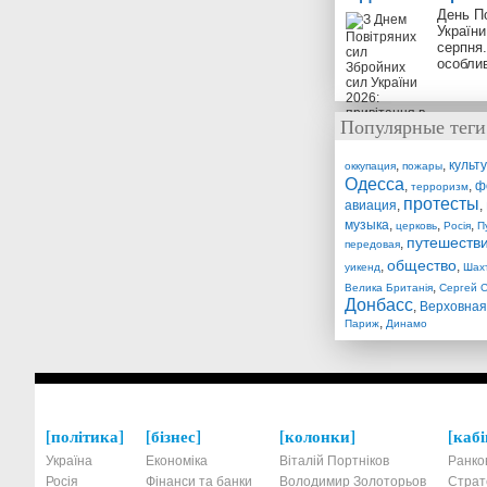
День П
України
серпня.
особли
Популярные теги
,
,
культ
оккупация
пожары
Одесса
,
,
ф
терроризм
протесты
авиация
,
,
музыка
,
,
,
церковь
Росія
П
путешеств
,
передовая
общество
,
,
уикенд
Шах
,
Велика Британія
Сергей 
Донбасс
,
Верховная
,
Париж
Динамо
політика
бізнес
колонки
кабі
Україна
Економіка
Віталій Портніков
Ранко
Росія
Фінанси та банки
Володимир Золоторьов
Страт