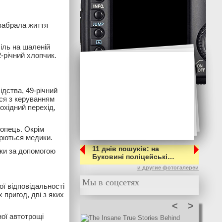
 забрала життя
іль на шаленій
-річний хлопчик.
дства, 49-річний
вся з керуванням
охідний перехід,
лопець. Окрім
орються медики.
11 днів пошуків: на
ки за допомогою
Буковині поліцейські…
и другие фотогалереи
Мы в соцсетях
ї відповідальності
пригод, дві з яких
<
>
ної автотрощі