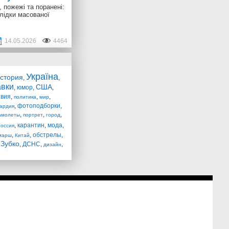
 пожежі та поранені:
лідки масованої
14.05.2026
4464
Україна
стория
,
,
авки
США
,
юмор
,
,
твия
,
,
,
политика
мир
,
фотоподборки
,
ардия
,
,
,
амолеты
портрет
город
,
карантин
,
мода
,
оссия
,
,
обстрелы
,
марш
Китай
 Зубко
,
ДСНС
,
,
дизайн