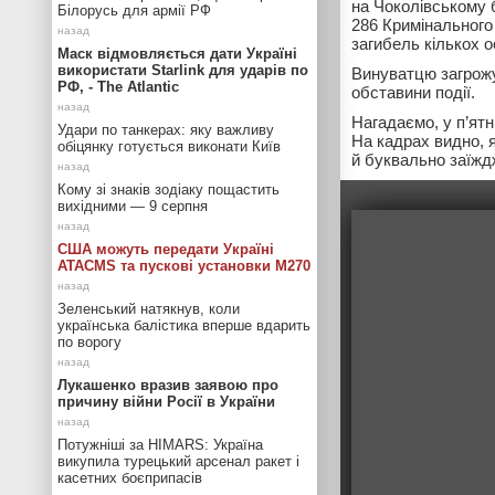
на Чоколівському б
Білорусь для армії РФ
286 Кримінального
загибель кількох ос
Маск відмовляється дати Україні
використати Starlink для ударів по
Винуватцю загрожує
РФ, - The Atlantic
обставини події.
Нагадаємо, у п’ят
Удари по танкерах: яку важливу
На кадрах видно, я
обіцянку готується виконати Київ
й буквально заїжд
Кому зі знаків зодіаку пощастить
вихідними — 9 серпня
США можуть передати Україні
ATACMS та пускові установки M270
Зеленський натякнув, коли
українська балістика вперше вдарить
по ворогу
Лукашенко вразив заявою про
причину війни Росії в України
Потужніші за HIMARS: Україна
викупила турецький арсенал ракет і
касетних боєприпасів