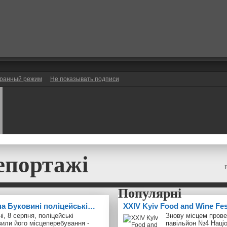
ранный режим
Не показывать подписи
епортажі
 на Буковині поліцейські…
ХXІV Kyiv Food and Wine Fe
і, 8 серпня, поліцейські
Знову місцем прове
или його місцеперебування -
павільйон №4 Наці