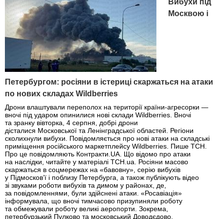
Вибухи під
Москвою і
Петербургом: росіяни в істериці скаржаться на атаки
по нових складах Wildberries
Дрони влаштували переполох на території країни-агресорки —
вночі під ударом опинилися нові склади Wildberries. Вночі
та зранку вівторка, 4 серпня, добрі дрони
дісталися Московської та Ленінградської областей. Регіони
сколихнули вибухи. Повідомляється про нові атаки на складські
приміщення російського маркетплейсу Wildberries. Пише ТСН.
Про це повідомляють Контракти.UA. Що відомо про атаки
на наслідки, читайте у матеріалі ТСН.ua. Росіяни масово
скаржаться в соцмережах на «бавовну», серію вибухів
у Підмосков’ї і поблизу Петербурга, а також публікують відео
зі звуками роботи вибухів та димом у районах, де,
за повідомленнями, були здійснені атаки. «Росавіація»
інформувала, що вночі тимчасово призупиняли роботу
та обмежували роботу великі аеропорти. Зокрема,
петербурзький Пулково та московський Доводєдово.