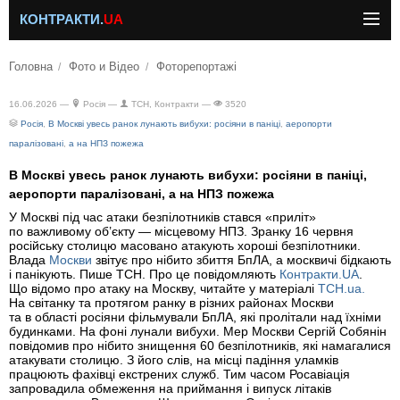
КОНТРАКТИ.
UA
Головна
Фото и Відео
Фоторепортажі
16.06.2026 —
Росія —
ТСН, Контракти —
3520
Росія
,
В Москві увесь ранок лунають вибухи: росіяни в паніці
,
аеропорти
паралізовані
,
а на НПЗ пожежа
В Москві увесь ранок лунають вибухи: росіяни в паніці,
аеропорти паралізовані, а на НПЗ пожежа
У Москві під час атаки безпілотників стався «приліт»
по важливому об’єкту — місцевому НПЗ. Зранку 16 червня
російську столицю масовано атакують хороші безпілотники.
Влада
Москви
звітує про нібито збиття БпЛА, а москвичі бідкають
і панікують. Пише ТСН. Про це повідомляють
Контракти.UA
.
Що відомо про атаку на Москву, читайте у матеріалі
ТСН.ua.
На світанку та протягом ранку в різних районах Москви
та в області росіяни фільмували БпЛА, які пролітали над їхніми
будинками. На фоні лунали вибухи. Мер Москви Сергій Собянін
повідомив про нібито знищення 60 безпілотників, які намагалися
атакувати столицю. З його слів, на місці падіння уламків
працюють фахівці екстрених служб. Тим часом Росавіація
запровадила обмеження на приймання і випуск літаків