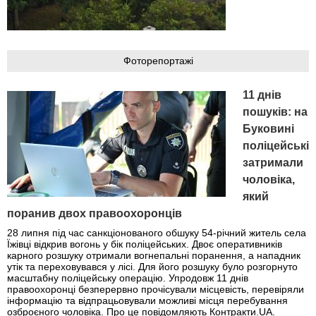
Фоторепортажі
11 днів
пошуків: на
Буковині
поліцейські
затримали
чоловіка,
який
поранив двох правоохоронців
28 липня під час санкціонованого обшуку 54-річний житель села
Їжівці відкрив вогонь у бік поліцейських. Двоє оперативників
карного розшуку отримали вогнепальні поранення, а нападник
утік та переховувався у лісі. Для його розшуку було розгорнуто
масштабну поліцейську операцію. Упродовж 11 днів
правоохоронці безперервно прочісували місцевість, перевіряли
інформацію та відпрацьовували можливі місця перебування
озброєного чоловіка. Про це повідомляють Контракти.UA.