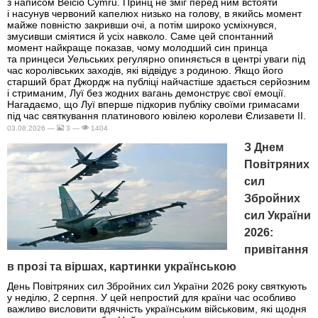
з написом Beicio Cymru. Принц не зміг перед ним встояти
і насунув червоний капелюх низько на голову, в якийсь момент
майже повністю закривши очі, а потім широко усміхнувся,
змусивши сміятися й усіх навколо. Саме цей спонтанний
момент найкраще показав, чому молодший син принца
та принцеси Уельських регулярно опиняється в центрі уваги під
час королівських заходів, які відвідує з родиною. Якщо його
старший брат Джордж на публіці найчастіше здається серйозним
і стриманим, Луї без жодних вагань демонструє свої емоції.
Нагадаємо, що Луї вперше підкорив публіку своїми гримасами
під час святкування платинового ювілею королеви Єлизавети II.
03.08.2026 —
3 —
1404
З Днем
Повітряних
сил
Збройних
сил України
2026:
привітання
в прозі та віршах, картинки українською
День Повітряних сил Збройних сил України 2026 року святкують
у неділю, 2 серпня. У цей непростий для країни час особливо
важливо висловити вдячність українським військовим, які щодня