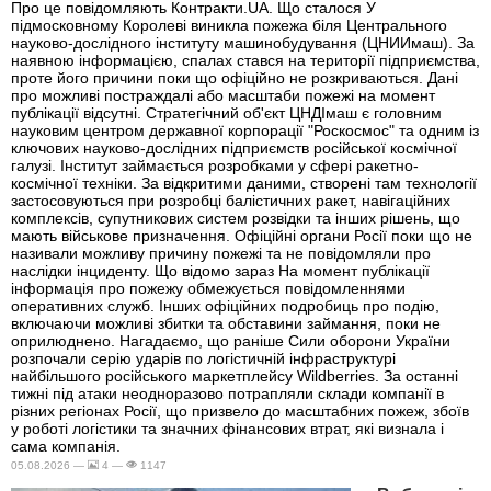
Про це повідомляють Контракти.UA. Що сталося У
підмосковному Королеві виникла пожежа біля Центрального
науково-дослідного інституту машинобудування (ЦНИИмаш). За
наявною інформацією, спалах стався на території підприємства,
проте його причини поки що офіційно не розкриваються. Дані
про можливі постраждалі або масштаби пожежі на момент
публікації відсутні. Стратегічний об'єкт ЦНДІмаш є головним
науковим центром державної корпорації "Роскосмос" та одним із
ключових науково-дослідних підприємств російської космічної
галузі. Інститут займається розробками у сфері ракетно-
космічної техніки. За відкритими даними, створені там технології
застосовуються при розробці балістичних ракет, навігаційних
комплексів, супутникових систем розвідки та інших рішень, що
мають військове призначення. Офіційні органи Росії поки що не
називали можливу причину пожежі та не повідомляли про
наслідки інциденту. Що відомо зараз На момент публікації
інформація про пожежу обмежується повідомленнями
оперативних служб. Інших офіційних подробиць про подію,
включаючи можливі збитки та обставини займання, поки не
оприлюднено. Нагадаємо, що раніше Сили оборони України
розпочали серію ударів по логістичній інфраструктурі
найбільшого російського маркетплейсу Wildberries. За останні
тижні під атаки неодноразово потрапляли склади компанії в
різних регіонах Росії, що призвело до масштабних пожеж, збоїв
у роботі логістики та значних фінансових втрат, які визнала і
сама компанія.
05.08.2026 —
4 —
1147