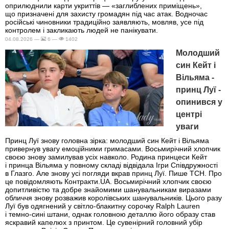
оприлюднили карти укриттів — «заглиблених приміщень»,
що призначені для захисту громадян під час атак. Водночас
російські чиновники традиційно заявляють, мовляв, усе під
контролем і закликають людей не панікувати.
04.08.2026 —
6 —
1402
Молодший
син Кейт і
Вільяма -
принц Луї -
опинився у
центрі
уваги
Принц Луї знову головна зірка: молодший син Кейт і Вільяма
привернув увагу емоційними гримасами. Восьмирічний хлопчик
своєю знову замилував усіх навколо. Родина принцеси Кейт
і принца Вільяма у повному складі відвідала Ігри Співдружності
в Глазго. Але знову усі погляди вкрав принц Луї. Пише ТСН. Про
це повідомляють Контракти.UA. Восьмирічний хлопчик своєю
допитливістю та добре знайомими шанувальникам виразами
обличчя знову розважив королівських шанувальників. Цього разу
Луї був одягнений у світло-блакитну сорочку Ralph Lauren
і темно-сині штани, однак головною деталлю його образу став
яскравий капелюх з принтом. Це сувенірний головний убір