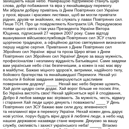
захищають наше небо. Найкращою підтримкою стануть щирі
слова, добрі побажання та віра у якнайшвидшу перемогу.
Ми зібрали добірку привітань із Днем Повітряних сил України
у прозі, віршах і красивих листівках, щоб ви могли привітати
рідних, друзів чи знайомих, які служать у лавах Повітряних сил.
Пише ТСН. Про це повідомляють Контракти.UA. Передумовою
появи цього свята став указ Президента України Віктора
Ющенка, підписаний 27 червня 2007 року. Саме відтоді
вшанування військовослужбовців Повітряних сил ЗСУ стало
щорічною традицією, а офіційною датою святкування визначили
першу неділю серпня. Привітання з Днем Повітряних сил
Збройних сил України: вірші та проза Щиро вітаю з Днем
Повітряних сил Збройних сил України! Дякую за вашу мужність,
професіоналізм і незламну відданість Батьківщині. Саме завдяки
вам українське небо стає безпечнішим, а кожен із нас має віру
в майбутнє. Бажаю міцного здоров’я, витримки, надійного тилу,
бойового братерства та якнайшвидшої Перемоги. Нехай усі
польоти й бойові завдання завершуються щасливим
поверненням додому! _____ Нехай вас небо береже щомить,
Хай доля щедро сили додає. Хай ворог більше не посміє йти,
Бо Україна вистоїть своє! Нехай здійсняться мрії й сподівання,
Добро й любов завжди вас зігрівають. За мужність, честь, відвагу
і старання Хай люди щиро дякують і поважають! ____ У День
Повітряних сил ЗСУ бажаю вам сили духу, впевненості
та незламної віри в перемогу України. Нехай кожен день дарує
нові успіхи, поруч будуть вірні друзі й люблячі люди, а небо над
нашою державою назавжди стане мирним. Дякуємо за вашу
службу, сміливість і захист українського неба! _____ Вітаємо