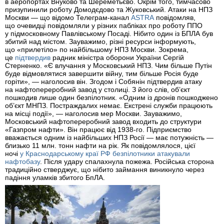
в аеропортах Внуково та Шереметьєво. Окрім того, тимчасово
призупинили роботу Домодєдово та Жуковський. Атаки на НПЗ
Москви — що відомо Телеграм-канал
ASTRA
повідомляв,
що очевидці повідомляли у різних пабліках про роботу ППО
у підмосковному Павлівському Посаді. Нібито один із БПЛА був
збитий над містом. Зауважимо, різні ресурси інформують,
що «прилетіло» по найбільшому НПЗ Москви. Зокрема,
це
підтвердив
радник міністра оборони України Сергій
Стерненко. «Є влучання у Московський НПЗ. Чим більше Путін
буде відмовлятися завершити війну, тим більше Росія буде
горіти», — наголосив він. Згодом і Собянін підтвердив атаку
на нафтопереробний завод у столиці. З його слів, об’єкт
пошкодив лише один безпілотник. «Одним із дронів пошкоджено
об’єкт МНПЗ. Постраждалих немає. Екстрені служби працюють
на місці події», — наголосив мер Москви. Зауважимо,
Московський нафтопереробний завод входить до структури
«Газпром нафти». Він працює від 1938-го. Підприємство
вважається одним із найбільших НПЗ Росії — має потужність —
близько 11 млн. тонн нафти на рік. Як повідомлялося, цієї
ночі
у Краснодарському краї РФ безпілотники атакували
нафтобазу
. Після удару спалахнула пожежа. Російська сторона
традиційно стверджує, що нібито займання виникнуло через
падіння уламків збитого БпЛА.