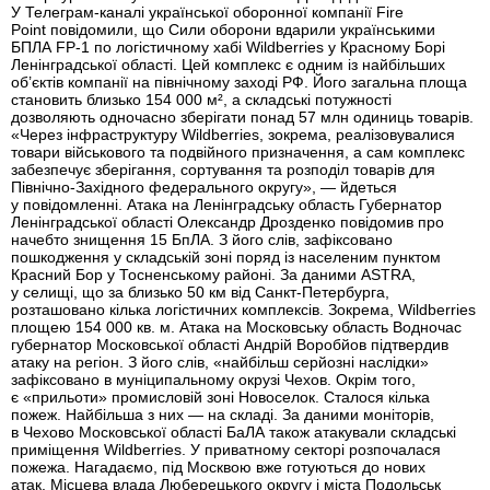
У Телеграм-каналі української оборонної компанії Fire
Point повідомили, що Сили оборони вдарили українськими
БПЛА FP-1 по логістичному хабі Wildberries у Красному Борі
Ленінградської області. Цей комплекс є одним із найбільших
об’єктів компанії на північному заході РФ. Його загальна площа
становить близько 154 000 м², а складські потужності
дозволяють одночасно зберігати понад 57 млн одиниць товарів.
«Через інфраструктуру Wildberries, зокрема, реалізовувалися
товари військового та подвійного призначення, а сам комплекс
забезпечує зберігання, сортування та розподіл товарів для
Північно-Західного федерального округу», — йдеться
у повідомленні. Атака на Ленінградську область Губернатор
Ленінградської області Олександр Дрозденко повідомив про
начебто знищення 15 БпЛА. З його слів, зафіксовано
пошкодження у складській зоні поряд із населеним пунктом
Красний Бор у Тосненському районі. За даними ASTRA,
у селищі, що за близько 50 км від Санкт-Петербурга,
розташовано кілька логістичних комплексів. Зокрема, Wildberries
площею 154 000 кв. м. Атака на Московську область Водночас
губернатор Московської області Андрій Воробйов підтвердив
атаку на регіон. З його слів, «найбільш серйозні наслідки»
зафіксовано в муніципальному окрузі Чехов. Окрім того,
є «прильоти» промисловій зоні Новоселок. Сталося кілька
пожеж. Найбільша з них — на складі. За даними моніторів,
в Чехово Московської області БаЛА також атакували складські
приміщення Wildberries. У приватному секторі розпочалася
пожежа. Нагадаємо, під Москвою вже готуються до нових
атак. Місцева влада Люберецького округу і міста Подольськ