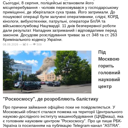
Сьогодні, 8 серпня, поліцейські встановили його
місцеперебування - чоловік переховувався у господарському
приміщенні, де зберігалася суха трава. Його затримали. До
пошукової операції були залучені оперативники, слідчі, КОРД,
кінологи, вибухотехніки, патрульні, оператори БпЛА та
військовослужбовці Нацгвардії. 11 днів безперервної роботи
дали результат. Нападник затриманий і відповідатиме перед
законом. Досудове розслідування триває за ст. 348 та ст. 263
Кримінального кодексу України.
08.08.2026 —
8 —
509
Під
Москвою
горить
головний
науковий
центр
"Роскосмосу", де розробляють балістику
Про причини займання офіційно поки не повідомляється. У
Московській області сталася пожежа на території Центрального
науково-дослідного інституту машинобудування (ЦНДІмаш), яка
є головним науковим центром "Роскосмосу". Про це пише РБК-
Україна із посиланням на публікацію Telegram-канал "ASTRA".