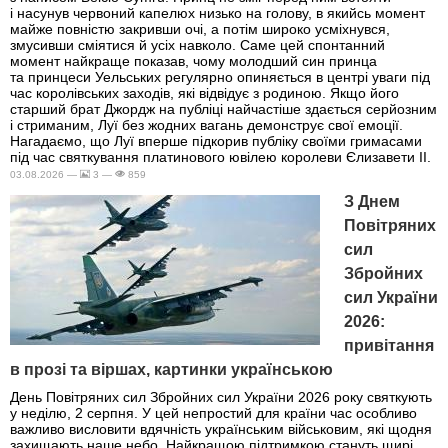
і насунув червоний капелюх низько на голову, в якийсь момент
майже повністю закривши очі, а потім широко усміхнувся,
змусивши сміятися й усіх навколо. Саме цей спонтанний
момент найкраще показав, чому молодший син принца
та принцеси Уельських регулярно опиняється в центрі уваги під
час королівських заходів, які відвідує з родиною. Якщо його
старший брат Джордж на публіці найчастіше здається серйозним
і стриманим, Луї без жодних вагань демонструє свої емоції.
Нагадаємо, що Луї вперше підкорив публіку своїми гримасами
під час святкування платинового ювілею королеви Єлизавети II.
03.08.2026 —
3 —
859
З Днем
Повітряних
сил
Збройних
сил України
2026:
привітання
в прозі та віршах, картинки українською
День Повітряних сил Збройних сил України 2026 року святкують
у неділю, 2 серпня. У цей непростий для країни час особливо
важливо висловити вдячність українським військовим, які щодня
захищають наше небо. Найкращою підтримкою стануть щирі