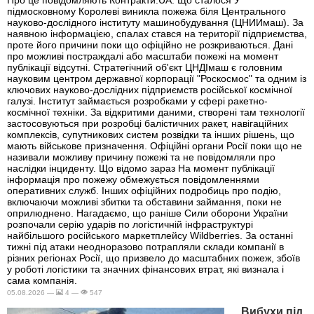
Про це повідомляють Контракти.UA. Що сталося У
підмосковному Королеві виникла пожежа біля Центрального
науково-дослідного інституту машинобудування (ЦНИИмаш). За
наявною інформацією, спалах стався на території підприємства,
проте його причини поки що офіційно не розкриваються. Дані
про можливі постраждалі або масштаби пожежі на момент
публікації відсутні. Стратегічний об'єкт ЦНДІмаш є головним
науковим центром державної корпорації "Роскосмос" та одним із
ключових науково-дослідних підприємств російської космічної
галузі. Інститут займається розробками у сфері ракетно-
космічної техніки. За відкритими даними, створені там технології
застосовуються при розробці балістичних ракет, навігаційних
комплексів, супутникових систем розвідки та інших рішень, що
мають військове призначення. Офіційні органи Росії поки що не
називали можливу причину пожежі та не повідомляли про
наслідки інциденту. Що відомо зараз На момент публікації
інформація про пожежу обмежується повідомленнями
оперативних служб. Інших офіційних подробиць про подію,
включаючи можливі збитки та обставини займання, поки не
оприлюднено. Нагадаємо, що раніше Сили оборони України
розпочали серію ударів по логістичній інфраструктурі
найбільшого російського маркетплейсу Wildberries. За останні
тижні під атаки неодноразово потрапляли склади компанії в
різних регіонах Росії, що призвело до масштабних пожеж, збоїв
у роботі логістики та значних фінансових втрат, які визнала і
сама компанія.
05.08.2026 —
4 —
547
Вибухи під