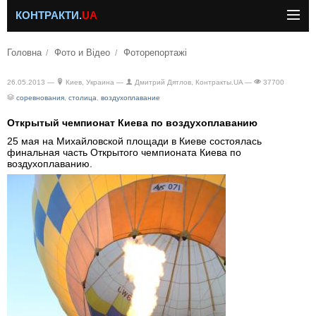
КОНТРАКТИ.
UA
Головна
Фото и Відео
Фоторепортажі
26.05.2013 —
Киев, Украина —
Дмитрий Дятлов, Контракты.UA —
37700
соревнования
,
столица
,
воздухоплавание
Открытый чемпионат Киева по воздухоплаванию
25 мая на Михайловской площади в Киеве соcтоялась
финальная часть Открытого чемпионата Киева по
воздухоплаванию.