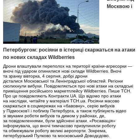
Москвою і
Петербургом: росіяни в істериці скаржаться на атаки
по нових складах Wildberries
Дрони влаштували переполох на території країни-агресорки —
вночі під ударом опинилися нові склади Wildberries. Вночі
та зранку вівторка, 4 серпня, добрі дрони
дісталися Московської та Ленінградської областей. Регіони
сколихнули вибухи. Повідомляється про нові атаки на складські
приміщення російського маркетплейсу Wildberries. Пише ТСН.
Про це повідомляють Контракти.UA. Що відомо про атаки
на наслідки, читайте у матеріалі ТСН.ua. Росіяни масово
скаржаться в соцмережах на «бавовну», серію вибухів
у Підмосков’ї і поблизу Петербурга, а також публікують відео
зі звуками роботи вибухів та димом у районах, де,
за повідомленнями, були здійснені атаки. «Росавіація»
інформувала, що вночі тимчасово призупиняли роботу
та обмежували роботу великі аеропорти. Зокрема,
петербурзький Пулково та московський Доводєдово.