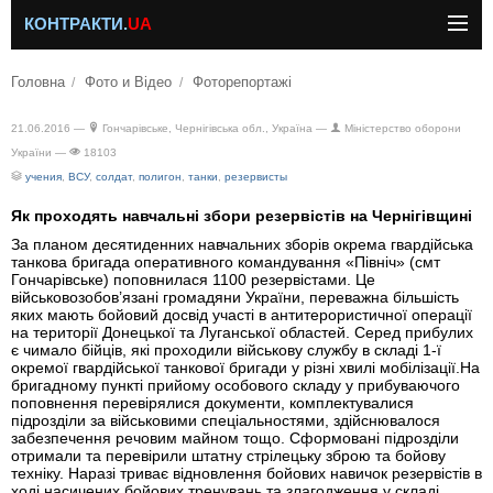
КОНТРАКТИ.
UA
Головна
Фото и Відео
Фоторепортажі
21.06.2016 —
Гончарівське, Чернігівська обл., Україна —
Міністерство оборони
України —
18103
учения
,
ВСУ
,
солдат
,
полигон
,
танки
,
резервисты
Як проходять навчальні збори резервістів на Чернігівщині
За планом десятиденних навчальних зборів окрема гвардійська
танкова бригада оперативного командування «Північ» (смт
Гончарівське) поповнилася 1100 резервістами. Це
військовозобов’язані громадяни України, переважна більшість
яких мають бойовий досвід участі в антитерористичної операції
на території Донецької та Луганської областей. Серед прибулих
є чимало бійців, які проходили військову службу в складі 1-ї
окремої гвардійської танкової бригади у різні хвилі мобілізації.На
бригадному пункті прийому особового складу у прибуваючого
поповнення перевірялися документи, комплектувалися
підрозділи за військовими спеціальностями, здійснювалося
забезпечення речовим майном тощо. Сформовані підрозділи
отримали та перевірили штатну стрілецьку зброю та бойову
техніку. Наразі триває відновлення бойових навичок резервістів в
ході насичених бойових тренувань та злагодження у складі