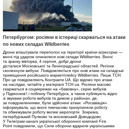
Петербургом: росіяни в істериці скаржаться на атаки
по нових складах Wildberries
Дрони влаштували переполох на території країни-агресорки —
вночі під ударом опинилися нові склади Wildberries. Вночі
та зранку вівторка, 4 серпня, добрі дрони
дісталися Московської та Ленінградської областей. Регіони
сколихнули вибухи. Повідомляється про нові атаки на складські
приміщення російського маркетплейсу Wildberries. Пише ТСН.
Про це повідомляють Контракти.UA. Що відомо про атаки
на наслідки, читайте у матеріалі ТСН.ua. Росіяни масово
скаржаться в соцмережах на «бавовну», серію вибухів
у Підмосков’ї і поблизу Петербурга, а також публікують відео
зі звуками роботи вибухів та димом у районах, де,
за повідомленнями, були здійснені атаки. «Росавіація»
інформувала, що вночі тимчасово призупиняли роботу
та обмежували роботу великі аеропорти. Зокрема,
петербурзький Пулково та московський Доводєдово.
У Телеграм-каналі української оборонної компанії Fire
Point повідомили, що Сили оборони вдарили українськими