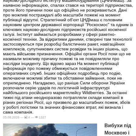
науково-дослідного інституту машинобудування (ЦНИИмаш). За
наявною інформацією, спалах стався на території підприємства,
проте його причини поки що офіційно не розкриваються. Дані
про можливі постраждалі або масштаби пожежі на момент
публікації відсутні. Стратегічний об'єкт ЦНДІмаш є головним
науковим центром державної корпорації "Роскосмос" та одним із
ключових науково-дослідних підприємств російської космічної
галузі. Інститут займається розробками у сфері ракетно-
космічної техніки. За відкритими даними, створені там технології
застосовуються при розробці балістичних ракет, навігаційних
комплексів, супутникових систем розвідки та інших рішень, що
мають військове призначення. Офіційні органи Росії поки що не
називали можливу причину пожежі та не повідомляли про
наслідки інциденту. Що відомо зараз На момент публікації
інформація про пожежу обмежується повідомленнями
оперативних служб. Інших офіційних подробиць про подію,
включаючи можливі збитки та обставини займання, поки не
оприлюднено. Нагадаємо, що раніше Сили оборони України
розпочали серію ударів по логістичній інфраструктурі
найбільшого російського маркетплейсу Wildberries. За останні
тижні під атаки неодноразово потрапляли склади компанії в
різних регіонах Росії, що призвело до масштабних пожеж, збоїв
у роботі логістики та значних фінансових втрат, які визнала і
сама компанія.
05.08.2026 —
4 —
1327
Вибухи під
Москвою і