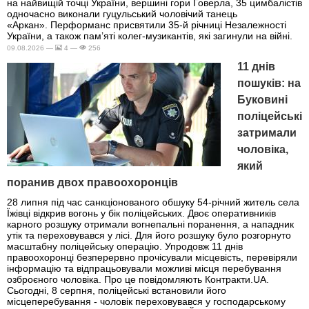
на найвищій точці України, вершині гори Говерла, 35 цимбалістів
одночасно виконали гуцульський чоловічий танець
«Аркан». Перформанс присвятили 35-й річниці Незалежності
України, а також пам’яті колег-музикантів, які загинули на війні.
09.08.2026 —
4 —
256
11 днів
пошуків: на
Буковині
поліцейські
затримали
чоловіка,
який
поранив двох правоохоронців
28 липня під час санкціонованого обшуку 54-річний житель села
Їжівці відкрив вогонь у бік поліцейських. Двоє оперативників
карного розшуку отримали вогнепальні поранення, а нападник
утік та переховувався у лісі. Для його розшуку було розгорнуто
масштабну поліцейську операцію. Упродовж 11 днів
правоохоронці безперервно прочісували місцевість, перевіряли
інформацію та відпрацьовували можливі місця перебування
озброєного чоловіка. Про це повідомляють Контракти.UA.
Сьогодні, 8 серпня, поліцейські встановили його
місцеперебування - чоловік переховувався у господарському