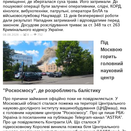
приміщенні, де зберігалася суха трава. Його затримали. До
пошукової операції були залучені оперативники, слідчі, КОРД,
кінологи, вибухотехніки, патрульні, оператори БпЛА та
військовослужбовці Нацгвардії. 11 днів безперервної роботи
дали результат. Нападник затриманий і відповідатиме перед
законом. Досудове розслідування триває за ст. 348 та ст. 263
Кримінального кодексу України.
08.08.2026 —
8 —
752
Під
Москвою
горить
головний
науковий
центр
"Роскосмосу", де розробляють балістику
Про причини займання офіційно поки не повідомляється. У
Московській області сталася пожежа на території Центрального
науково-дослідного інституту машинобудування (ЦНДІмаш), яка
є головним науковим центром "Роскосмосу". Про це пише РБК-
Україна із посиланням на публікацію Telegram-канал "ASTRA".
Про це повідомляють Контракти.UA. Що сталося У
підмосковному Королеві виникла пожежа біля Центрального