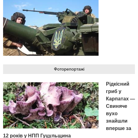
Фоторепортажі
Рідкісний
гриб у
Карпатах —
Свиняче
вухо
знайшли
вперше за
12 років у НПП Гуцульщина