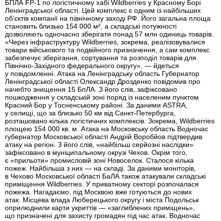
БПЛА FP-1 по логістичному хабі Wildberries у Красному Борі
Ленінградської області. Цей комплекс є одним із найбільших
об’єктів компанії на північному заході РФ. Його загальна площа
становить близько 154 000 м², а складські потужності
дозволяють одночасно зберігати понад 57 млн одиниць товарів.
«Через інфраструктуру Wildberries, зокрема, реалізовувалися
товари військового та подвійного призначення, а сам комплекс
забезпечує зберігання, сортування та розподіл товарів для
Північно-Західного федерального округу», — йдеться
у повідомленні. Атака на Ленінградську область Губернатор
Ленінградської області Олександр Дрозденко повідомив про
начебто знищення 15 БпЛА. З його слів, зафіксовано
пошкодження у складській зоні поряд із населеним пунктом
Красний Бор у Тосненському районі. За даними ASTRA,
у селищі, що за близько 50 км від Санкт-Петербурга,
розташовано кілька логістичних комплексів. Зокрема, Wildberries
площею 154 000 кв. м. Атака на Московську область Водночас
губернатор Московської області Андрій Воробйов підтвердив
атаку на регіон. З його слів, «найбільш серйозні наслідки»
зафіксовано в муніципальному окрузі Чехов. Окрім того,
є «прильоти» промисловій зоні Новоселок. Сталося кілька
пожеж. Найбільша з них — на складі. За даними моніторів,
в Чехово Московської області БаЛА також атакували складські
приміщення Wildberries. У приватному секторі розпочалася
пожежа. Нагадаємо, під Москвою вже готуються до нових
атак. Місцева влада Люберецького округу і міста Подольськ
оприлюднили карти укриттів — «заглиблених приміщень»,
що призначені для захисту громадян під час атак. Водночас