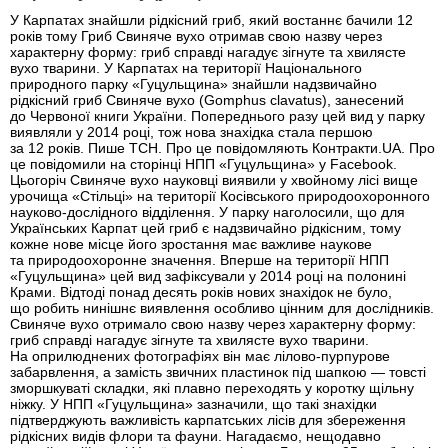
У Карпатах знайшли рідкісний гриб, який востаннє бачили 12
років тому Гриб Свиняче вухо отримав свою назву через
характерну форму: гриб справді нагадує зігнуте та хвилясте
вухо тварини. У Карпатах на території Національного
природного парку «Гуцульщина» знайшли надзвичайно
рідкісний гриб Свиняче вухо (Gomphus clavatus), занесений
до Червоної книги України. Попереднього разу цей вид у парку
виявляли у 2014 році, тож нова знахідка стала першою
за 12 років. Пише ТСН. Про це повідомляють Контракти.UA. Про
це повідомили на сторінці НПП «Гуцульщина» у Facebook.
Цьогоріч Свиняче вухо науковці виявили у хвойному лісі вище
урочища «Стільці» на території Косівського природоохоронного
науково-дослідного відділення. У парку наголосили, що для
Українських Карпат цей гриб є надзвичайно рідкісним, тому
кожне нове місце його зростання має важливе наукове
та природоохоронне значення. Вперше на території НПП
«Гуцульщина» цей вид зафіксували у 2014 році на полонині
Крами. Відтоді понад десять років нових знахідок не було,
що робить нинішнє виявлення особливо цінним для дослідників.
Свиняче вухо отримало свою назву через характерну форму:
гриб справді нагадує зігнуте та хвилясте вухо тварини.
На оприлюднених фотографіях він має лілово-пурпурове
забарвлення, а замість звичних пластинок під шапкою — товсті
зморшкуваті складки, які плавно переходять у коротку щільну
ніжку. У НПП «Гуцульщина» зазначили, що такі знахідки
підтверджують важливість карпатських лісів для збереження
рідкісних видів флори та фауни. Нагадаємо, нещодавно