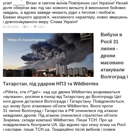
усім! _____ Вітаю зі святом воїнів Повітряних сил України! Нехай
доля оберігає вас під час кожного вильоту й виконання бойових
завдань, а вдома завжди чекають рідні з теплом і любов’ю.
Бажаю міцного здоров’я, незламного характеру, нових звершень
і довгоочікуваного миру. Слава Україні!
02.08.2026 —
6 —
1323
Вибухи в
Росії 31
липня -
дрони
масовано
атакували
Волгоград і
Татарстан, під ударом НПЗ та Wildberries
«Рібята, єта п**да!»: над ще двома Wildberries розриваються
«вулкани», росіяни в паніці від Татарстану до Волгограду Цієї
ночі дрони дісталися Волгограда і Татарстану. Повідомляється,
що знову було атаковано об’єкти Wildberries. Вночі проти
31 липня Волгоград і Татарстан в РФ опинилися під атакою
невідомих дронів. Під атакою опинилися стратегічні об’єкти.
Зокрема, склади компанії Wildberries. Пише ТСН. Про це
повідомляють Контракти.UA. Що відомо про нічну атаку на Росії
і наслідки, пише ТСН.ua. Традиційно після вибухів і пожеж