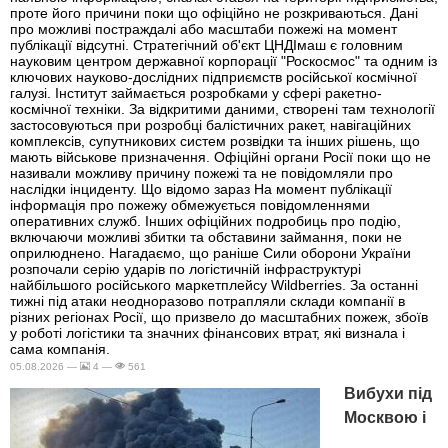
проте його причини поки що офіційно не розкриваються. Дані
про можливі постраждалі або масштаби пожежі на момент
публікації відсутні. Стратегічний об'єкт ЦНДІмаш є головним
науковим центром державної корпорації "Роскосмос" та одним із
ключових науково-дослідних підприємств російської космічної
галузі. Інститут займається розробками у сфері ракетно-
космічної техніки. За відкритими даними, створені там технології
застосовуються при розробці балістичних ракет, навігаційних
комплексів, супутникових систем розвідки та інших рішень, що
мають військове призначення. Офіційні органи Росії поки що не
називали можливу причину пожежі та не повідомляли про
наслідки інциденту. Що відомо зараз На момент публікації
інформація про пожежу обмежується повідомленнями
оперативних служб. Інших офіційних подробиць про подію,
включаючи можливі збитки та обставини займання, поки не
оприлюднено. Нагадаємо, що раніше Сили оборони України
розпочали серію ударів по логістичній інфраструктурі
найбільшого російського маркетплейсу Wildberries. За останні
тижні під атаки неодноразово потрапляли склади компанії в
різних регіонах Росії, що призвело до масштабних пожеж, збоїв
у роботі логістики та значних фінансових втрат, які визнала і
сама компанія.
05.08.2026 —
4 —
561
Вибухи під
Москвою і