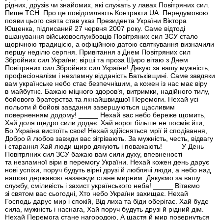
рідних, друзів чи знайомих, які служать у лавах Повітряних сил.
Пише ТСН. Про це повідомляють Контракти.UA. Передумовою
появи цього свята став указ Президента України Віктора
Ющенка, підписаний 27 червня 2007 року. Саме відтоді
вшанування військовослужбовців Повітряних сил ЗСУ стало
щорічною традицією, а офіційною датою святкування визначили
першу неділю серпня. Привітання з Днем Повітряних сил
Збройних сил України: вірші та проза Щиро вітаю з Днем
Повітряних сил Збройних сил України! Дякую за вашу мужність,
професіоналізм і незламну відданість Батьківщині. Саме завдяки
вам українське небо стає безпечнішим, а кожен із нас має віру
в майбутнє. Бажаю міцного здоров’я, витримки, надійного тилу,
бойового братерства та якнайшвидшої Перемоги. Нехай усі
польоти й бойові завдання завершуються щасливим
поверненням додому! _____ Нехай вас небо береже щомить,
Хай доля щедро сили додає. Хай ворог більше не посміє йти,
Бо Україна вистоїть своє! Нехай здійсняться мрії й сподівання,
Добро й любов завжди вас зігрівають. За мужність, честь, відвагу
і старання Хай люди щиро дякують і поважають! ____ У День
Повітряних сил ЗСУ бажаю вам сили духу, впевненості
та незламної віри в перемогу України. Нехай кожен день дарує
нові успіхи, поруч будуть вірні друзі й люблячі люди, а небо над
нашою державою назавжди стане мирним. Дякуємо за вашу
службу, сміливість і захист українського неба! _____ Вітаємо
зі святом вас сьогодні, Хто небо України захищає. Нехай
Господь дарує мир і спокій, Від лиха та біди оберігає. Хай буде
сила, мужність і наснага, Хай поруч будуть друзі й рідний дім.
Нехай Перемога стане нагородою, А щастя й мир повернуться