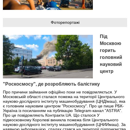
Фоторепортажі
Під
Москвою
горить
головний
науковий
центр
"Роскосмосу", де розробляють балістику
Про причини займання офіційно поки не повідомляється. У
Московській області сталася пожежа на території Центрального
науково-дослідного інституту машинобудування (ЦНДІмаш), яка
є головним науковим центром "Роскосмосу". Про це пише РБК-
Україна із посиланням на публікацію Telegram-канал "ASTRA".
Про це повідомляють Контракти.UA. Що сталося У
підмосковному Королеві виникла пожежа біля Центрального
науково-дослідного інституту машинобудування (ЦНИИмаш). За
наявною інформацією, спалах стався на території підприємства,