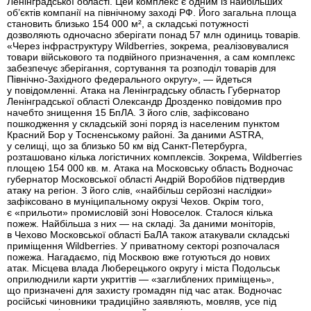
Ленінградської області. Цей комплекс є одним із найбільших
об’єктів компанії на північному заході РФ. Його загальна площа
становить близько 154 000 м², а складські потужності
дозволяють одночасно зберігати понад 57 млн одиниць товарів.
«Через інфраструктуру Wildberries, зокрема, реалізовувалися
товари військового та подвійного призначення, а сам комплекс
забезпечує зберігання, сортування та розподіл товарів для
Північно-Західного федерального округу», — йдеться
у повідомленні. Атака на Ленінградську область Губернатор
Ленінградської області Олександр Дрозденко повідомив про
начебто знищення 15 БпЛА. З його слів, зафіксовано
пошкодження у складській зоні поряд із населеним пунктом
Красний Бор у Тосненському районі. За даними ASTRA,
у селищі, що за близько 50 км від Санкт-Петербурга,
розташовано кілька логістичних комплексів. Зокрема, Wildberries
площею 154 000 кв. м. Атака на Московську область Водночас
губернатор Московської області Андрій Воробйов підтвердив
атаку на регіон. З його слів, «найбільш серйозні наслідки»
зафіксовано в муніципальному окрузі Чехов. Окрім того,
є «прильоти» промисловій зоні Новоселок. Сталося кілька
пожеж. Найбільша з них — на складі. За даними моніторів,
в Чехово Московської області БаЛА також атакували складські
приміщення Wildberries. У приватному секторі розпочалася
пожежа. Нагадаємо, під Москвою вже готуються до нових
атак. Місцева влада Люберецького округу і міста Подольськ
оприлюднили карти укриттів — «заглиблених приміщень»,
що призначені для захисту громадян під час атак. Водночас
російські чиновники традиційно заявляють, мовляв, усе під