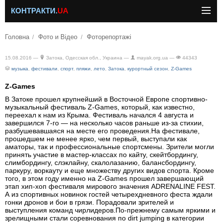
КОНТРАКТИ.
UA
Головна
Фото и Відео
Фоторепортажі
15.08.2016 —
Затока, Одесская обл., Украина —
mayak.org.ua —
44343
музыка
,
фестивали
,
спорт
,
пляжи
,
лето
,
Затока
,
курортный сезон
,
Z-Games
Z-Games
В Затоке прошел крупнейший в Восточной Европе спортивно-
музыкальный фестиваль Z-Games, который, как известно,
переехал к нам из Крыма. Фестиваль начался 4 августа и
завершился 7-го — на несколько часов раньше из-за стихии,
разбушевавшаяся на месте его проведения.На фестивале,
прошедшем не менее ярко, чем первый, выступали как
аматоры, так и профессиональные спортсмены. Зрители могли
принять участие в мастер-классах по кайту, скейтбордингу,
слимбордингу, слэклайну, скалолазанию, балансбордингу,
паркуру, воркауту и еще множеству других видов спорта. Кроме
того, в этом году именно на Z-Games прошел завершающий
этап хип-хоп фестиваля мирового значения ADRENALINE FEST.
А из спортивных новинок гостей четырехдневного феста ждали
гонки дронов и бои в грязи. Порадовали зрителей и
выступления команд чирлидеров.По-прежнему самым яркими и
зрелищными стали соревнования по dirt jumping в категории