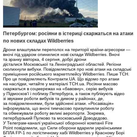
Петербургом: росіяни в істериці скаржаться на атаки
по нових складах Wildberries
Дрони влаштували переполох на території країни-агресорки —
вночі під ударом опинилися нові склади Wildberries. Вночі
та зранку вівторка, 4 серпня, добрі дрони
дісталися Московської та Ленінградської областей. Регіони
сколихнули вибухи. Повідомляється про нові атаки на складські
приміщення російського маркетплейсу Wildberries. Пише ТСН.
Про це повідомляють Контракти.UA. Що відомо про атаки
на наслідки, читайте у матеріалі ТСН.ua. Росіяни масово
скаржаться в соцмережах на «бавовну», серію вибухів
у Підмосков’ї і поблизу Петербурга, а також публікують відео
зі звуками роботи вибухів та димом у районах, де,
за повідомленнями, були здійснені атаки. «Росавіація»
інформувала, що вночі тимчасово призупиняли роботу
та обмежували роботу великі аеропорти. Зокрема,
петербурзький Пулково та московський Доводєдово.
У Телеграм-каналі української оборонної компанії Fire
Point повідомили, що Сили оборони вдарили українськими
БПЛА FP-1 по логістичному хабі Wildberries у Красному Борі