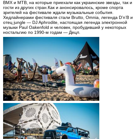
BMX и MTB, на которые приехали как украинские звезды, так и
гости из других стран.Как и анонсировалось, кроме спорта
зрителей на фестивале ждали музыкальные события.
Хедлайнерами фестиваля стали Brutto, Omnia, легенда D’n’B и
отец jungle — DJ Aphrodite, настоящая легенда электронной
музыки Pаul Oakenfold и человек, пробудивший у некоторых
ностальгию по 1990-м годам — Децл.