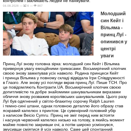
контролем і закликають людей не панікувати.
04.08.2026 —
6 —
867
Молодший
син Кейт і
Вільяма -
принц Луї -
опинився у
центрі
уваги
Принц Луї знову головна зірка: молодший син Кейт і Вільяма
привернув увагу емоційними гримасами. Восьмирічний хлопчик
своєю знову замилував усіх навколо. Родина принцеси Кейт
і принца Вільяма у повному складі відвідала Ігри Співдружності
в Глазго. Але знову усі погляди вкрав принц Луї. Пише ТСН. Про
це повідомляють Контракти.UA. Восьмирічний хлопчик своєю
допитливістю та добре знайомими шанувальникам виразами
обличчя знову розважив королівських шанувальників. Цього разу
Луї був одягнений у світло-блакитну сорочку Ralph Lauren
і темно-сині штани, однак головною деталлю його образу став
яскравий капелюх з принтом. Це сувенірний головний убір
з написом Beicio Cymru. Принц не зміг перед ним встояти
і насунув червоний капелюх низько на голову, в якийсь момент
майже повністю закривши очі, а потім широко усміхнувся,
змусивши сміятися й усіх навколо. Саме цей спонтанний