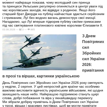
момент найкраще показав, чому молодший син принца
та принцеси Уельських регулярно опиняється в центрі уваги під
час королівських заходів, які відвідує з родиною. Якщо його
старший брат Джордж на публіці найчастіше здається серйозним
і стриманим, Луї без жодних вагань демонструє свої емоції.
Нагадаємо, що Луї вперше підкорив публіку своїми гримасами
під час святкування платинового ювілею королеви Єлизавети II.
03.08.2026 —
3 —
865
З Днем
Повітряних
сил
Збройних
сил України
2026:
привітання
в прозі та віршах, картинки українською
День Повітряних сил Збройних сил України 2026 року святкують
у неділю, 2 серпня. У цей непростий для країни час особливо
важливо висловити вдячність українським військовим, які щодня
захищають наше небо. Найкращою підтримкою стануть щирі
слова, добрі побажання та віра у якнайшвидшу перемогу.
Ми зібрали добірку привітань із Днем Повітряних сил України
у прозі, віршах і красивих листівках, щоб ви могли привітати