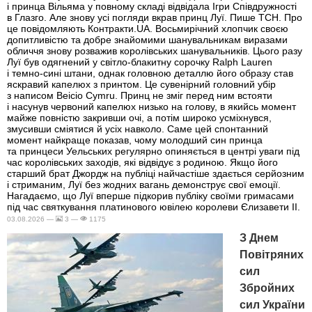
і принца Вільяма у повному складі відвідала Ігри Співдружності
в Глазго. Але знову усі погляди вкрав принц Луї. Пише ТСН. Про
це повідомляють Контракти.UA. Восьмирічний хлопчик своєю
допитливістю та добре знайомими шанувальникам виразами
обличчя знову розважив королівських шанувальників. Цього разу
Луї був одягнений у світло-блакитну сорочку Ralph Lauren
і темно-сині штани, однак головною деталлю його образу став
яскравий капелюх з принтом. Це сувенірний головний убір
з написом Beicio Cymru. Принц не зміг перед ним встояти
і насунув червоний капелюх низько на голову, в якийсь момент
майже повністю закривши очі, а потім широко усміхнувся,
змусивши сміятися й усіх навколо. Саме цей спонтанний
момент найкраще показав, чому молодший син принца
та принцеси Уельських регулярно опиняється в центрі уваги під
час королівських заходів, які відвідує з родиною. Якщо його
старший брат Джордж на публіці найчастіше здається серйозним
і стриманим, Луї без жодних вагань демонструє свої емоції.
Нагадаємо, що Луї вперше підкорив публіку своїми гримасами
під час святкування платинового ювілею королеви Єлизавети II.
03.08.2026 —
3 —
1175
З Днем
Повітряних
сил
Збройних
сил України