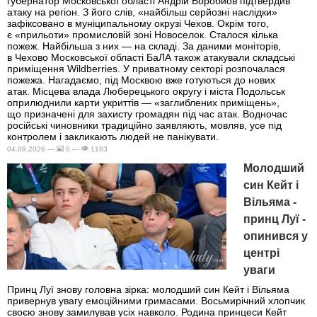
губернатор Московської області Андрій Воробйов підтвердив
атаку на регіон. З його слів, «найбільш серйозні наслідки»
зафіксовано в муніципальному окрузі Чехов. Окрім того,
є «прильоти» промисловій зоні Новоселок. Сталося кілька
пожеж. Найбільша з них — на складі. За даними моніторів,
в Чехово Московської області БаЛА також атакували складські
приміщення Wildberries. У приватному секторі розпочалася
пожежа. Нагадаємо, під Москвою вже готуються до нових
атак. Місцева влада Люберецького округу і міста Подольськ
оприлюднили карти укриттів — «заглиблених приміщень»,
що призначені для захисту громадян під час атак. Водночас
російські чиновники традиційно заявляють, мовляв, усе під
контролем і закликають людей не панікувати.
04.08.2026 —
6 —
1183
Молодший
син Кейт і
Вільяма -
принц Луї -
опинився у
центрі
уваги
Принц Луї знову головна зірка: молодший син Кейт і Вільяма
привернув увагу емоційними гримасами. Восьмирічний хлопчик
своєю знову замилував усіх навколо. Родина принцеси Кейт