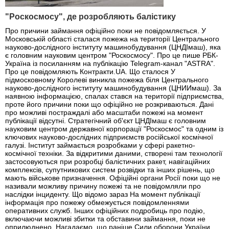
"Роскосмосу", де розробляють балістику
Про причини займання офіційно поки не повідомляється. У
Московській області сталася пожежа на території Центрального
науково-дослідного інституту машинобудування (ЦНДІмаш), яка
є головним науковим центром "Роскосмосу". Про це пише РБК-
Україна із посиланням на публікацію Telegram-канал "ASTRA".
Про це повідомляють Контракти.UA. Що сталося У
підмосковному Королеві виникла пожежа біля Центрального
науково-дослідного інституту машинобудування (ЦНИИмаш). За
наявною інформацією, спалах стався на території підприємства,
проте його причини поки що офіційно не розкриваються. Дані
про можливі постраждалі або масштаби пожежі на момент
публікації відсутні. Стратегічний об'єкт ЦНДІмаш є головним
науковим центром державної корпорації "Роскосмос" та одним із
ключових науково-дослідних підприємств російської космічної
галузі. Інститут займається розробками у сфері ракетно-
космічної техніки. За відкритими даними, створені там технології
застосовуються при розробці балістичних ракет, навігаційних
комплексів, супутникових систем розвідки та інших рішень, що
мають військове призначення. Офіційні органи Росії поки що не
називали можливу причину пожежі та не повідомляли про
наслідки інциденту. Що відомо зараз На момент публікації
інформація про пожежу обмежується повідомленнями
оперативних служб. Інших офіційних подробиць про подію,
включаючи можливі збитки та обставини займання, поки не
оприлюднено. Нагадаємо, що раніше Сили оборони України