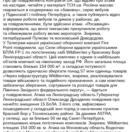
Про це повідомляють Контракти.UA. Що відомо про атаки
на наслідки, читайте у матеріалі ТСН.ua. Росіяни масово
скаржаться в соцмережах на «бавовну», серію вибухів
у Підмосков’ї і поблизу Петербурга, а також публікують відео
зі звуками роботи вибухів та димом у районах, де,
за повідомленнями, були здійснені атаки. «Росавіація»
інформувала, що вночі тимчасово призупиняли роботу
та обмежували роботу великі аеропорти. Зокрема,
петербурзький Пулково та московський Доводєдово.
У Телеграм-каналі української оборонної компанії Fire
Point повідомили, що Сили оборони вдарили українськими
БПЛА FP-1 по логістичному хабі Wildberries у Красному Борі
Ленінградської області. Цей комплекс є одним із найбільших
об’єктів компанії на північному заході РФ. Його загальна площа
становить близько 154 000 м², а складські потужності
дозволяють одночасно зберігати понад 57 млн одиниць товарів.
«Через інфраструктуру Wildberries, зокрема, реалізовувалися
товари військового та подвійного призначення, а сам комплекс
забезпечує зберігання, сортування та розподіл товарів для
Північно-Західного федерального округу», — йдеться
у повідомленні. Атака на Ленінградську область Губернатор
Ленінградської області Олександр Дрозденко повідомив про
начебто знищення 15 БпЛА. З його слів, зафіксовано
пошкодження у складській зоні поряд із населеним пунктом
Красний Бор у Тосненському районі. За даними ASTRA,
у селищі, що за близько 50 км від Санкт-Петербурга,
розташовано кілька логістичних комплексів. Зокрема, Wildberries
площею 154 000 кв. м. Атака на Московську область Водночас