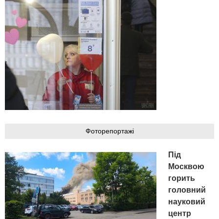
Фоторепортажі
Під
Москвою
горить
головний
науковий
центр