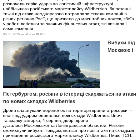
розпочали серію ударів по логістичній інфраструктурі
найбільшого російського маркетплейсу Wildberries. За останні
тижні під атаки неодноразово потрапляли склади компанії в
різних регіонах Росії, що призвело до масштабних пожеж, збоїв
у роботі логістики та значних фінансових втрат, які визнала і
сама компанія.
05.08.2026 —
4 —
955
Вибухи під
Москвою і
Петербургом: росіяни в істериці скаржаться на атаки
по нових складах Wildberries
Дрони влаштували переполох на території країни-агресорки —
вночі під ударом опинилися нові склади Wildberries. Вночі
та зранку вівторка, 4 серпня, добрі дрони
дісталися Московської та Ленінградської областей. Регіони
сколихнули вибухи. Повідомляється про нові атаки на складські
приміщення російського маркетплейсу Wildberries. Пише ТСН.