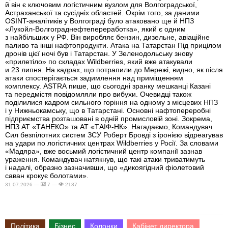
й він є ключовим логістичним вузлом для Волгоградської,
Астраханської та сусідніх областей. Окрім того, за даними
OSINT-аналітиків у Волгограді було атаковано ще й НПЗ
«Лукойл-Волгограднефтепереработка», який є одним
з найбільших у РФ. Він виробляє бензин, дизельне, авіаційне
паливо та інші нафтопродукти. Атака на Татарстан Під прицілом
дронів цієї ночі був і Татарстан. У Зеленодольську знову
«прилетіло» по складах Wildberries, який вже атакували
и 23 липня. На кадрах, що потрапили до Мережі, видно, як після
атаки спостерігається задимлення над приміщенням
комплексу. ASTRA пише, що сьогодні зранку мешканці Казані
та передмістя повідомляли про вибухи. Очевидці також
поділилися кадром сильного горіння на одному з місцевих НПЗ
і у Нижньокамську, що в Татарстані. Основні нафтопереробні
підприємства розташовані в одній промисловій зоні. Зокрема,
НПЗ АТ «ТАНЕКО» та АТ «ТАІФ-НК». Нагадаємо, Командувач
Сил безпілотних систем ЗСУ Роберт Бровді з іронією відреагував
на удари по логістичних центрах Wildberries у Росії. За словами
«Мадяра», вже восьмий логістичний центр компанії зазнав
ураження. Командувач натякнув, що такі атаки триватимуть
і надалі, образно зазначивши, що «дикоягідний фіолетовий
саван крокує болотами».
31.07.2026 —
7 —
2137
Політика
Бізнес
Колонки
Кабінет директора