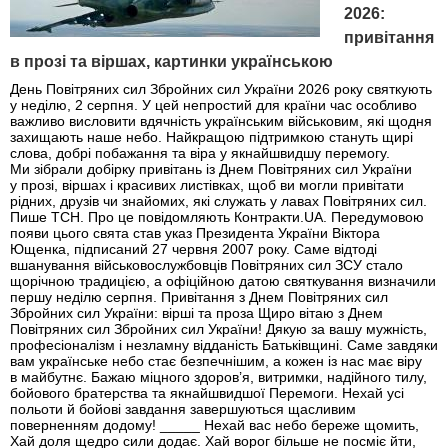
2026:
привітання
в прозі та віршах, картинки українською
День Повітряних сил Збройних сил України 2026 року святкують
у неділю, 2 серпня. У цей непростий для країни час особливо
важливо висловити вдячність українським військовим, які щодня
захищають наше небо. Найкращою підтримкою стануть щирі
слова, добрі побажання та віра у якнайшвидшу перемогу.
Ми зібрали добірку привітань із Днем Повітряних сил України
у прозі, віршах і красивих листівках, щоб ви могли привітати
рідних, друзів чи знайомих, які служать у лавах Повітряних сил.
Пише ТСН. Про це повідомляють Контракти.UA. Передумовою
появи цього свята став указ Президента України Віктора
Ющенка, підписаний 27 червня 2007 року. Саме відтоді
вшанування військовослужбовців Повітряних сил ЗСУ стало
щорічною традицією, а офіційною датою святкування визначили
першу неділю серпня. Привітання з Днем Повітряних сил
Збройних сил України: вірші та проза Щиро вітаю з Днем
Повітряних сил Збройних сил України! Дякую за вашу мужність,
професіоналізм і незламну відданість Батьківщині. Саме завдяки
вам українське небо стає безпечнішим, а кожен із нас має віру
в майбутнє. Бажаю міцного здоров’я, витримки, надійного тилу,
бойового братерства та якнайшвидшої Перемоги. Нехай усі
польоти й бойові завдання завершуються щасливим
поверненням додому! _____ Нехай вас небо береже щомить,
Хай доля щедро сили додає. Хай ворог більше не посміє йти,