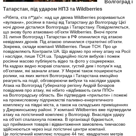
Волгоград і
Татарстан, під ударом НПЗ та Wildberries
«Рібята, єта п**да!»: над ще двома Wildberries розриваються
«вулкани», росіяни в паніці від Татарстану до Волгограду Цієї
ночі дрони дісталися Волгограда і Татарстану. Повідомляється,
що знову було атаковано об’єкти Wildberries. Вночі проти
31 липня Волгоград і Татарстан в РФ опинилися під атакою
невідомих дронів. Під атакою опинилися стратегічні об’єкти.
Зокрема, склади компанії Wildberries. Пише ТСН. Про це
повідомляють Контракти.UA. Що відомо про нічну атаку на Росії
і наслідки, пише ТСН.ua. Традиційно після вибухів і пожеж
росіяни масово публікують відео та фото у соцмережах.
На кадрах видно яскраві спалахи, густий дим і полум’я над
об’єктами, які зазнали атаки. У Мережі також поширюються
ролики, на яких жителі Волгограда і Татарстана емоційно
реагують на події, обговорюючи вибухи та наслідки ударів.
Атака на Волгоград Губернатор регіону Андрій Бочаров
повідомив про атаку, які нібито «відбивають сили ППО»
на Волгоградську область. Він підтвердив «прильоти» і пожежі
на промисловому підприємстві паливно-енергетичного
комплексу на півдні міста, а також на складських приміщеннях
у Дзержинському районі. У компанії Wildberries вже підтвердили
атаку на логістичний комплекс у Волгограді. Внаслідок удару
на об’єкті спалахнула пожежа. В організації бідкаються,
що приймання товарів і відвантаження замовлень тимчасово
здійснюються через інші логістичні центри компанії.
Це логістичний комплекс площею 44 тис. квадратних метрів