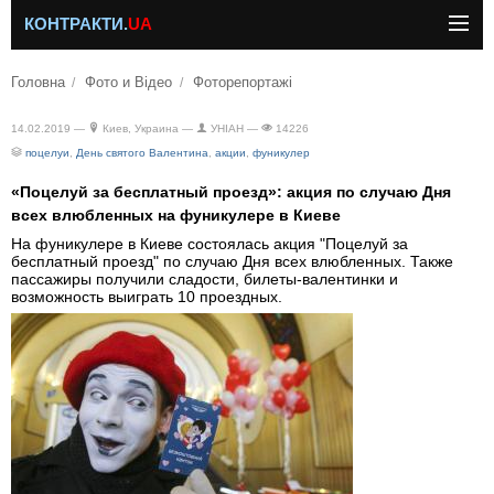
КОНТРАКТИ.
UA
Головна
Фото и Відео
Фоторепортажі
14.02.2019 —
Киев, Украина —
УНІАН —
14226
поцелуи
,
День святого Валентина
,
акции
,
фуникулер
«Поцелуй за бесплатный проезд»: акция по случаю Дня
всех влюбленных на фуникулере в Киеве
На фуникулере в Киеве состоялась акция "Поцелуй за
бесплатный проезд" по случаю Дня всех влюбленных. Также
пассажиры получили сладости, билеты-валентинки и
возможность выиграть 10 проездных.