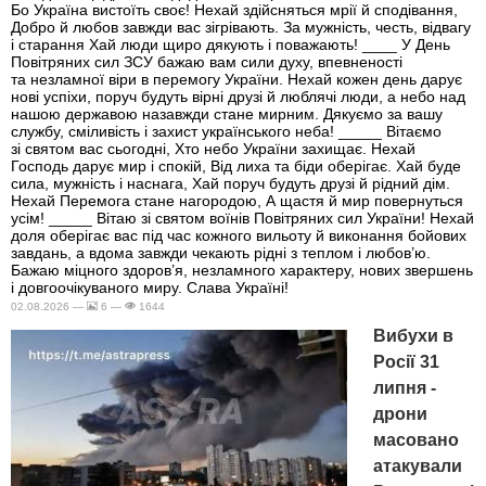
Бо Україна вистоїть своє! Нехай здійсняться мрії й сподівання,
Добро й любов завжди вас зігрівають. За мужність, честь, відвагу
і старання Хай люди щиро дякують і поважають! ____ У День
Повітряних сил ЗСУ бажаю вам сили духу, впевненості
та незламної віри в перемогу України. Нехай кожен день дарує
нові успіхи, поруч будуть вірні друзі й люблячі люди, а небо над
нашою державою назавжди стане мирним. Дякуємо за вашу
службу, сміливість і захист українського неба! _____ Вітаємо
зі святом вас сьогодні, Хто небо України захищає. Нехай
Господь дарує мир і спокій, Від лиха та біди оберігає. Хай буде
сила, мужність і наснага, Хай поруч будуть друзі й рідний дім.
Нехай Перемога стане нагородою, А щастя й мир повернуться
усім! _____ Вітаю зі святом воїнів Повітряних сил України! Нехай
доля оберігає вас під час кожного вильоту й виконання бойових
завдань, а вдома завжди чекають рідні з теплом і любов’ю.
Бажаю міцного здоров’я, незламного характеру, нових звершень
і довгоочікуваного миру. Слава Україні!
02.08.2026 —
6 —
1644
Вибухи в
Росії 31
липня -
дрони
масовано
атакували