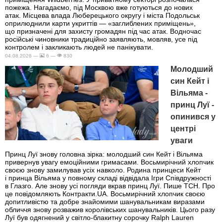
пожежа. Нагадаємо, під Москвою вже готуються до нових
атак. Місцева влада Люберецького округу і міста Подольськ
оприлюднили карти укриттів — «заглиблених приміщень»,
що призначені для захисту громадян під час атак. Водночас
російські чиновники традиційно заявляють, мовляв, усе під
контролем і закликають людей не панікувати.
04.08.2026 —
6 —
830
Молодший
син Кейт і
Вільяма -
принц Луї -
опинився у
центрі
уваги
Принц Луї знову головна зірка: молодший син Кейт і Вільяма
привернув увагу емоційними гримасами. Восьмирічний хлопчик
своєю знову замилував усіх навколо. Родина принцеси Кейт
і принца Вільяма у повному складі відвідала Ігри Співдружності
в Глазго. Але знову усі погляди вкрав принц Луї. Пише ТСН. Про
це повідомляють Контракти.UA. Восьмирічний хлопчик своєю
допитливістю та добре знайомими шанувальникам виразами
обличчя знову розважив королівських шанувальників. Цього разу
Луї був одягнений у світло-блакитну сорочку Ralph Lauren