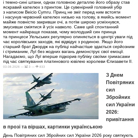
і темно-сині штани, однак головною деталлю його образу став
яскравий капелюх з принтом. Це сувенірний головний убір
з написом Beicio Cymru. Принц не зміг перед ним встояти
і насунув червоний капелюх низько на голову, в якийсь момент
майже повністю закривши очі, а потім широко усміхнувся,
змусивши сміятися й усіх навколо. Саме цей спонтанний
момент найкраще показав, чому молодший син принца
та принцеси Уельських регулярно опиняється в центрі уваги під
час королівських заходів, які відвідує з родиною. Якщо його
старший брат Джордж на публіці найчастіше здається серйозним
і стриманим, Луї без жодних вагань демонструє свої емоції.
Нагадаємо, що Луї вперше підкорив публіку своїми гримасами
під час святкування платинового ювілею королеви Єлизавети II.
03.08.2026 —
3 —
833
З Днем
Повітряних
сил
Збройних
сил України
2026:
привітання
в прозі та віршах, картинки українською
День Повітряних сил Збройних сил України 2026 року святкують