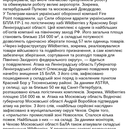
та обмежували роботу великі аеропорти. Зокрема,
петербурзький Пулково та московський Доводєдово.
У Телеграм-каналі української оборонної компанії Fire
Point повідомили, що Сили оборони вдарили українськими
БПЛА FP-1 по логістичному хабі Wildberries у Красному Борі
Ленінградської області. Цей комплекс є одним із найбільших
об’єктів компанії на північному заході РФ. Його загальна площа
становить близько 154 000 м², а складські потужності
дозволяють одночасно зберігати понад 57 млн одиниць товарів.
«Через інфраструктуру Wildberries, зокрема, реалізовувалися
товари військового та подвійного призначення, а сам комплекс
забезпечує зберігання, сортування та розподіл товарів для
Північно-Західного федерального округу», — йдеться
у повідомленні. Атака на Ленінградську область Губернатор
Ленінградської області Олександр Дрозденко повідомив про
начебто знищення 15 БпЛА. З його слів, зафіксовано
пошкодження у складській зоні поряд із населеним пунктом
Красний Бор у Тосненському районі. За даними ASTRA,
у селищі, що за близько 50 км від Санкт-Петербурга,
розташовано кілька логістичних комплексів. Зокрема, Wildberries
площею 154 000 кв. м. Атака на Московську область Водночас
губернатор Московської області Андрій Воробйов підтвердив
атаку на регіон. З його слів, «найбільш серйозні наслідки»
зафіксовано в муніципальному окрузі Чехов. Окрім того,
є «прильоти» промисловій зоні Новоселок. Сталося кілька
пожеж. Найбільша з них — на складі. За даними моніторів,
в Чехово Московської області БаЛА також атакували складські
приміщення Wildberries. У приватному секторі розпочалася