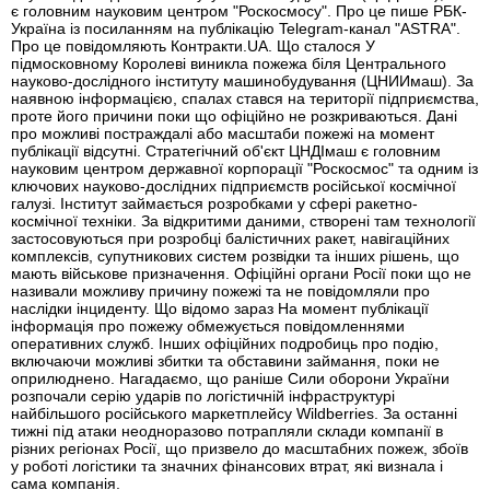
є головним науковим центром "Роскосмосу". Про це пише РБК-
Україна із посиланням на публікацію Telegram-канал "ASTRA".
Про це повідомляють Контракти.UA. Що сталося У
підмосковному Королеві виникла пожежа біля Центрального
науково-дослідного інституту машинобудування (ЦНИИмаш). За
наявною інформацією, спалах стався на території підприємства,
проте його причини поки що офіційно не розкриваються. Дані
про можливі постраждалі або масштаби пожежі на момент
публікації відсутні. Стратегічний об'єкт ЦНДІмаш є головним
науковим центром державної корпорації "Роскосмос" та одним із
ключових науково-дослідних підприємств російської космічної
галузі. Інститут займається розробками у сфері ракетно-
космічної техніки. За відкритими даними, створені там технології
застосовуються при розробці балістичних ракет, навігаційних
комплексів, супутникових систем розвідки та інших рішень, що
мають військове призначення. Офіційні органи Росії поки що не
називали можливу причину пожежі та не повідомляли про
наслідки інциденту. Що відомо зараз На момент публікації
інформація про пожежу обмежується повідомленнями
оперативних служб. Інших офіційних подробиць про подію,
включаючи можливі збитки та обставини займання, поки не
оприлюднено. Нагадаємо, що раніше Сили оборони України
розпочали серію ударів по логістичній інфраструктурі
найбільшого російського маркетплейсу Wildberries. За останні
тижні під атаки неодноразово потрапляли склади компанії в
різних регіонах Росії, що призвело до масштабних пожеж, збоїв
у роботі логістики та значних фінансових втрат, які визнала і
сама компанія.