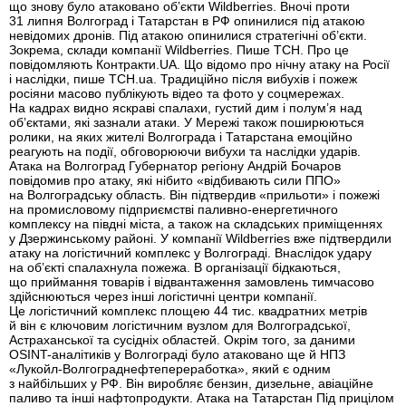
що знову було атаковано об’єкти Wildberries. Вночі проти
31 липня Волгоград і Татарстан в РФ опинилися під атакою
невідомих дронів. Під атакою опинилися стратегічні об’єкти.
Зокрема, склади компанії Wildberries. Пише ТСН. Про це
повідомляють Контракти.UA. Що відомо про нічну атаку на Росії
і наслідки, пише ТСН.ua. Традиційно після вибухів і пожеж
росіяни масово публікують відео та фото у соцмережах.
На кадрах видно яскраві спалахи, густий дим і полум’я над
об’єктами, які зазнали атаки. У Мережі також поширюються
ролики, на яких жителі Волгограда і Татарстана емоційно
реагують на події, обговорюючи вибухи та наслідки ударів.
Атака на Волгоград Губернатор регіону Андрій Бочаров
повідомив про атаку, які нібито «відбивають сили ППО»
на Волгоградську область. Він підтвердив «прильоти» і пожежі
на промисловому підприємстві паливно-енергетичного
комплексу на півдні міста, а також на складських приміщеннях
у Дзержинському районі. У компанії Wildberries вже підтвердили
атаку на логістичний комплекс у Волгограді. Внаслідок удару
на об’єкті спалахнула пожежа. В організації бідкаються,
що приймання товарів і відвантаження замовлень тимчасово
здійснюються через інші логістичні центри компанії.
Це логістичний комплекс площею 44 тис. квадратних метрів
й він є ключовим логістичним вузлом для Волгоградської,
Астраханської та сусідніх областей. Окрім того, за даними
OSINT-аналітиків у Волгограді було атаковано ще й НПЗ
«Лукойл-Волгограднефтепереработка», який є одним
з найбільших у РФ. Він виробляє бензин, дизельне, авіаційне
паливо та інші нафтопродукти. Атака на Татарстан Під прицілом