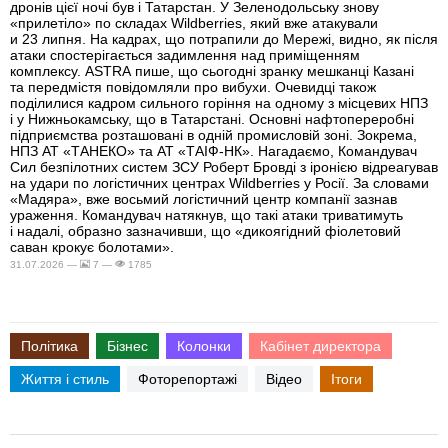
дронів цієї ночі був і Татарстан. У Зеленодольську знову
«прилетіло» по складах Wildberries, який вже атакували
и 23 липня. На кадрах, що потрапили до Мережі, видно, як після
атаки спостерігається задимлення над приміщенням
комплексу. ASTRA пише, що сьогодні зранку мешканці Казані
та передмістя повідомляли про вибухи. Очевидці також
поділилися кадром сильного горіння на одному з місцевих НПЗ
і у Нижньокамську, що в Татарстані. Основні нафтопереробні
підприємства розташовані в одній промисловій зоні. Зокрема,
НПЗ АТ «ТАНЕКО» та АТ «ТАІФ-НК». Нагадаємо, Командувач
Сил безпілотних систем ЗСУ Роберт Бровді з іронією відреагував
на удари по логістичних центрах Wildberries у Росії. За словами
«Мадяра», вже восьмий логістичний центр компанії зазнав
ураження. Командувач натякнув, що такі атаки триватимуть
і надалі, образно зазначивши, що «дикоягідний фіолетовий
саван крокує болотами».
31.07.2026 —
7 —
1785
Політика
Бізнес
Колонки
Кабінет директора
Життя і стиль
Фоторепортажі
Відео
Ітоги