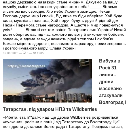
нашою державою назавжди стане мирним. Дякуємо за вашу
службу, сміливість і захист українського неба! _____ Вітаємо
зі святом вас сьогодні, Хто небо України захищає. Нехай
Господь дарує мир і спокій, Від лиха та біди оберігає. Хай буде
сила, мужність і наснага, Хай поруч будуть друзі й рідний дім.
Нехай Перемога стане нагородою, А щастя й мир повернуться
усім! _____ Вітаю зі святом воїнів Повітряних сил України! Нехай
доля оберігає вас під час кожного вильоту й виконання бойових
завдань, а вдома завжди чекають рідні з теплом і любов’ю.
Бажаю міцного здоров’я, незламного характеру, нових звершень
і довгоочікуваного миру. Слава Україні!
02.08.2026 —
6 —
1285
Вибухи в
Росії 31
липня -
дрони
масовано
атакували
Волгоград і
Татарстан, під ударом НПЗ та Wildberries
«Рібята, єта п**да!»: над ще двома Wildberries розриваються
«вулкани», росіяни в паніці від Татарстану до Волгограду Цієї
ночі дрони дісталися Волгограда і Татарстану. Повідомляється,