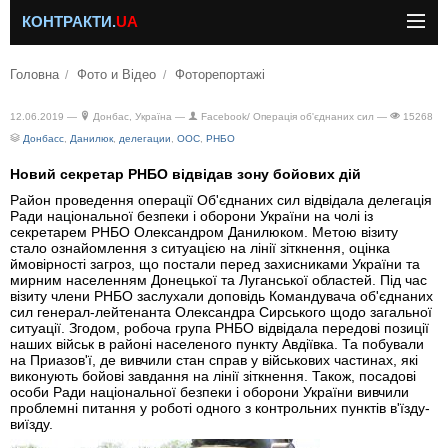
КОНТРАКТИ.
UA
Головна
Фото и Відео
Фоторепортажі
12.06.2019 —
Донбас, Україна —
Facebook/ Операція об'єднаних сил —
15268
Донбасс
,
Данилюк
,
делегации
,
ООС
,
РНБО
Новий секретар РНБО відвідав зону бойових дій
Район проведення операції Об'єднаних сил відвідала делегація
Ради національної безпеки і оборони України на чолі із
секретарем РНБО Олександром Данилюком. Метою візиту
стало ознайомлення з ситуацією на лінії зіткнення, оцінка
ймовірності загроз, що постали перед захисниками України та
мирним населенням Донецької та Луганської областей. Під час
візиту члени РНБО заслухали доповідь Командувача об'єднаних
сил генерал-лейтенанта Олександра Сирського щодо загальної
ситуації. Згодом, робоча група РНБО відвідала передові позиції
наших військ в районі населеного пункту Авдіївка. Та побували
на Приазов'ї, де вивчили стан справ у військових частинах, які
виконують бойові завдання на лінії зіткнення. Також, посадові
особи Ради національної безпеки і оборони України вивчили
проблемні питання у роботі одного з контрольних пунктів в'їзду-
виїзду.