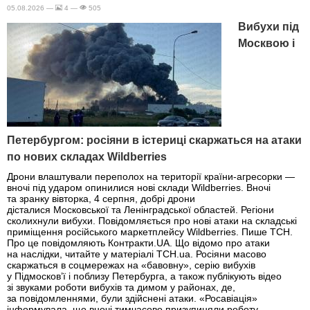
05.08.2026 —
4 —
505
Вибухи під
Москвою і
Петербургом: росіяни в істериці скаржаться на атаки
по нових складах Wildberries
Дрони влаштували переполох на території країни-агресорки —
вночі під ударом опинилися нові склади Wildberries. Вночі
та зранку вівторка, 4 серпня, добрі дрони
дісталися Московської та Ленінградської областей. Регіони
сколихнули вибухи. Повідомляється про нові атаки на складські
приміщення російського маркетплейсу Wildberries. Пише ТСН.
Про це повідомляють Контракти.UA. Що відомо про атаки
на наслідки, читайте у матеріалі ТСН.ua. Росіяни масово
скаржаться в соцмережах на «бавовну», серію вибухів
у Підмосков’ї і поблизу Петербурга, а також публікують відео
зі звуками роботи вибухів та димом у районах, де,
за повідомленнями, були здійснені атаки. «Росавіація»
інформувала, що вночі тимчасово призупиняли роботу