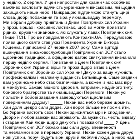
у неділю, 2 серпня. У цей непростий для країни час особливо
важливо висловити вдячність українським військовим, які щодня
захищають наше небо. Найкращою підтримкою стануть щирі
слова, добрі побажання та віра у якнайшвидшу перемогу.
Ми зібрали добірку привітань із Днем Повітряних сил України
у прозі, віршах і красивих листівках, щоб ви могли привітати
рідних, друзів чи знайомих, які служать у лавах Повітряних сил.
Пише ТСН. Про це повідомляють Контракти.UA. Передумовою
появи цього свята став указ Президента України Віктора
Ющенка, підписаний 27 червня 2007 року. Саме відтоді
вшанування військовослужбовців Повітряних сил ЗСУ стало
щорічною традицією, а офіційною датою святкування визначили
першу неділю серпня. Привітання з Днем Повітряних сил
Збройних сил України: вірші та проза Щиро вітаю з Днем
Повітряних сил Збройних сил України! Дякую за вашу мужність,
професіоналізм і незламну відданість Батьківщині. Саме завдяки
вам українське небо стає безпечнішим, а кожен із нас має віру
в майбутнє. Бажаю міцного здоров’я, витримки, надійного тилу,
бойового братерства та якнайшвидшої Перемоги. Нехай усі
польоти й бойові завдання завершуються щасливим
поверненням додому! _____ Нехай вас небо береже щомить,
Хай доля щедро сили додає. Хай ворог більше не посміє йти,
Бо Україна вистоїть своє! Нехай здійсняться мрії й сподівання,
Добро й любов завжди вас зігрівають. За мужність, честь, відвагу
і старання Хай люди щиро дякують і поважають! ____ У День
Повітряних сил ЗСУ бажаю вам сили духу, впевненості
та незламної віри в перемогу України. Нехай кожен день дарує
нові успіхи, поруч будуть вірні друзі й люблячі люди, а небо над