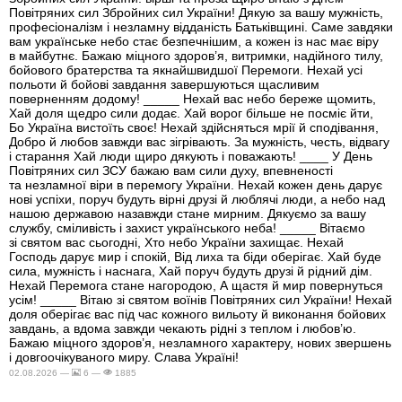
Повітряних сил Збройних сил України! Дякую за вашу мужність,
професіоналізм і незламну відданість Батьківщині. Саме завдяки
вам українське небо стає безпечнішим, а кожен із нас має віру
в майбутнє. Бажаю міцного здоров’я, витримки, надійного тилу,
бойового братерства та якнайшвидшої Перемоги. Нехай усі
польоти й бойові завдання завершуються щасливим
поверненням додому! _____ Нехай вас небо береже щомить,
Хай доля щедро сили додає. Хай ворог більше не посміє йти,
Бо Україна вистоїть своє! Нехай здійсняться мрії й сподівання,
Добро й любов завжди вас зігрівають. За мужність, честь, відвагу
і старання Хай люди щиро дякують і поважають! ____ У День
Повітряних сил ЗСУ бажаю вам сили духу, впевненості
та незламної віри в перемогу України. Нехай кожен день дарує
нові успіхи, поруч будуть вірні друзі й люблячі люди, а небо над
нашою державою назавжди стане мирним. Дякуємо за вашу
службу, сміливість і захист українського неба! _____ Вітаємо
зі святом вас сьогодні, Хто небо України захищає. Нехай
Господь дарує мир і спокій, Від лиха та біди оберігає. Хай буде
сила, мужність і наснага, Хай поруч будуть друзі й рідний дім.
Нехай Перемога стане нагородою, А щастя й мир повернуться
усім! _____ Вітаю зі святом воїнів Повітряних сил України! Нехай
доля оберігає вас під час кожного вильоту й виконання бойових
завдань, а вдома завжди чекають рідні з теплом і любов’ю.
Бажаю міцного здоров’я, незламного характеру, нових звершень
і довгоочікуваного миру. Слава Україні!
02.08.2026 —
6 —
1885