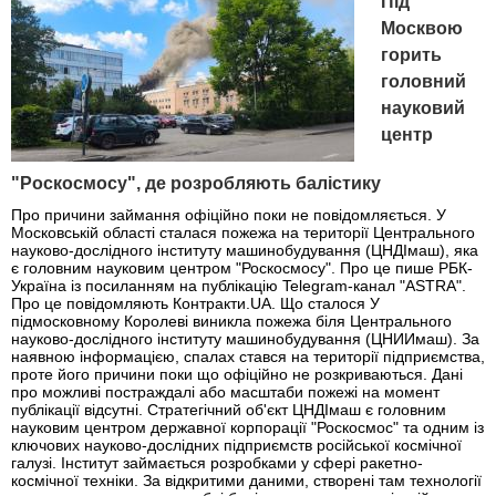
Під
Москвою
горить
головний
науковий
центр
"Роскосмосу", де розробляють балістику
Про причини займання офіційно поки не повідомляється. У
Московській області сталася пожежа на території Центрального
науково-дослідного інституту машинобудування (ЦНДІмаш), яка
є головним науковим центром "Роскосмосу". Про це пише РБК-
Україна із посиланням на публікацію Telegram-канал "ASTRA".
Про це повідомляють Контракти.UA. Що сталося У
підмосковному Королеві виникла пожежа біля Центрального
науково-дослідного інституту машинобудування (ЦНИИмаш). За
наявною інформацією, спалах стався на території підприємства,
проте його причини поки що офіційно не розкриваються. Дані
про можливі постраждалі або масштаби пожежі на момент
публікації відсутні. Стратегічний об'єкт ЦНДІмаш є головним
науковим центром державної корпорації "Роскосмос" та одним із
ключових науково-дослідних підприємств російської космічної
галузі. Інститут займається розробками у сфері ракетно-
космічної техніки. За відкритими даними, створені там технології