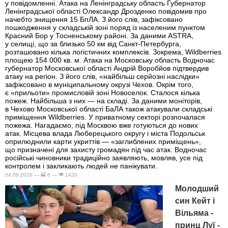
у повідомленні. Атака на Ленінградську область Губернатор
Ленінградської області Олександр Дрозденко повідомив про
начебто знищення 15 БпЛА. З його слів, зафіксовано
пошкодження у складській зоні поряд із населеним пунктом
Красний Бор у Тосненському районі. За даними ASTRA,
у селищі, що за близько 50 км від Санкт-Петербурга,
розташовано кілька логістичних комплексів. Зокрема, Wildberries
площею 154 000 кв. м. Атака на Московську область Водночас
губернатор Московської області Андрій Воробйов підтвердив
атаку на регіон. З його слів, «найбільш серйозні наслідки»
зафіксовано в муніципальному окрузі Чехов. Окрім того,
є «прильоти» промисловій зоні Новоселок. Сталося кілька
пожеж. Найбільша з них — на складі. За даними моніторів,
в Чехово Московської області БаЛА також атакували складські
приміщення Wildberries. У приватному секторі розпочалася
пожежа. Нагадаємо, під Москвою вже готуються до нових
атак. Місцева влада Люберецького округу і міста Подольськ
оприлюднили карти укриттів — «заглиблених приміщень»,
що призначені для захисту громадян під час атак. Водночас
російські чиновники традиційно заявляють, мовляв, усе під
контролем і закликають людей не панікувати.
04.08.2026 —
6 —
1420
Молодший
син Кейт і
Вільяма -
принц Луї -