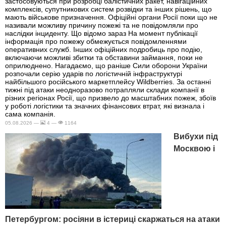
застосовуються при розробці балістичних ракет, навігаційних
комплексів, супутникових систем розвідки та інших рішень, що
мають військове призначення. Офіційні органи Росії поки що не
називали можливу причину пожежі та не повідомляли про
наслідки інциденту. Що відомо зараз На момент публікації
інформація про пожежу обмежується повідомленнями
оперативних служб. Інших офіційних подробиць про подію,
включаючи можливі збитки та обставини займання, поки не
оприлюднено. Нагадаємо, що раніше Сили оборони України
розпочали серію ударів по логістичній інфраструктурі
найбільшого російського маркетплейсу Wildberries. За останні
тижні під атаки неодноразово потрапляли склади компанії в
різних регіонах Росії, що призвело до масштабних пожеж, збоїв
у роботі логістики та значних фінансових втрат, які визнала і
сама компанія.
05.08.2026 —
4 —
1164
Вибухи під
Москвою і
Петербургом: росіяни в істериці скаржаться на атаки