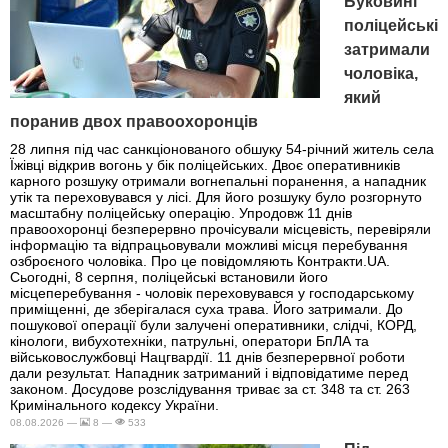
Буковині
поліцейські
затримали
чоловіка,
який
поранив двох правоохоронців
28 липня під час санкціонованого обшуку 54-річний житель села
Їжівці відкрив вогонь у бік поліцейських. Двоє оперативників
карного розшуку отримали вогнепальні поранення, а нападник
утік та переховувався у лісі. Для його розшуку було розгорнуто
масштабну поліцейську операцію. Упродовж 11 днів
правоохоронці безперервно прочісували місцевість, перевіряли
інформацію та відпрацьовували можливі місця перебування
озброєного чоловіка. Про це повідомляють Контракти.UA.
Сьогодні, 8 серпня, поліцейські встановили його
місцеперебування - чоловік переховувався у господарському
приміщенні, де зберігалася суха трава. Його затримали. До
пошукової операції були залучені оперативники, слідчі, КОРД,
кінологи, вибухотехніки, патрульні, оператори БпЛА та
військовослужбовці Нацгвардії. 11 днів безперервної роботи
дали результат. Нападник затриманий і відповідатиме перед
законом. Досудове розслідування триває за ст. 348 та ст. 263
Кримінального кодексу України.
08.08.2026 —
8 —
533