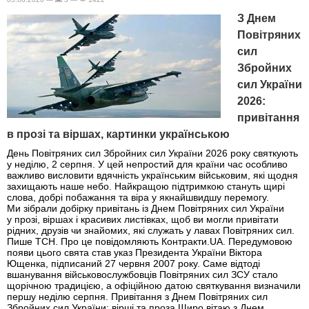
З Днем
Повітряних
сил
Збройних
сил України
2026:
привітання
в прозі та віршах, картинки українською
День Повітряних сил Збройних сил України 2026 року святкують
у неділю, 2 серпня. У цей непростий для країни час особливо
важливо висловити вдячність українським військовим, які щодня
захищають наше небо. Найкращою підтримкою стануть щирі
слова, добрі побажання та віра у якнайшвидшу перемогу.
Ми зібрали добірку привітань із Днем Повітряних сил України
у прозі, віршах і красивих листівках, щоб ви могли привітати
рідних, друзів чи знайомих, які служать у лавах Повітряних сил.
Пише ТСН. Про це повідомляють Контракти.UA. Передумовою
появи цього свята став указ Президента України Віктора
Ющенка, підписаний 27 червня 2007 року. Саме відтоді
вшанування військовослужбовців Повітряних сил ЗСУ стало
щорічною традицією, а офіційною датою святкування визначили
першу неділю серпня. Привітання з Днем Повітряних сил
Збройних сил України: вірші та проза Щиро вітаю з Днем