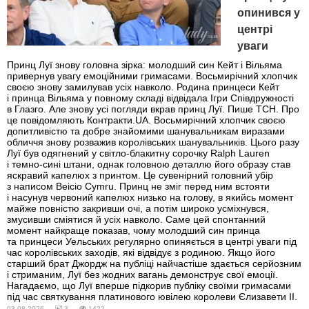
опинився у
центрі
уваги
Принц Луї знову головна зірка: молодший син Кейт і Вільяма
привернув увагу емоційними гримасами. Восьмирічний хлопчик
своєю знову замилував усіх навколо. Родина принцеси Кейт
і принца Вільяма у повному складі відвідала Ігри Співдружності
в Глазго. Але знову усі погляди вкрав принц Луї. Пише ТСН. Про
це повідомляють Контракти.UA. Восьмирічний хлопчик своєю
допитливістю та добре знайомими шанувальникам виразами
обличчя знову розважив королівських шанувальників. Цього разу
Луї був одягнений у світло-блакитну сорочку Ralph Lauren
і темно-сині штани, однак головною деталлю його образу став
яскравий капелюх з принтом. Це сувенірний головний убір
з написом Beicio Cymru. Принц не зміг перед ним встояти
і насунув червоний капелюх низько на голову, в якийсь момент
майже повністю закривши очі, а потім широко усміхнувся,
змусивши сміятися й усіх навколо. Саме цей спонтанний
момент найкраще показав, чому молодший син принца
та принцеси Уельських регулярно опиняється в центрі уваги під
час королівських заходів, які відвідує з родиною. Якщо його
старший брат Джордж на публіці найчастіше здається серйозним
і стриманим, Луї без жодних вагань демонструє свої емоції.
Нагадаємо, що Луї вперше підкорив публіку своїми гримасами
під час святкування платинового ювілею королеви Єлизавети II.
03.08.2026 —
3 —
1422