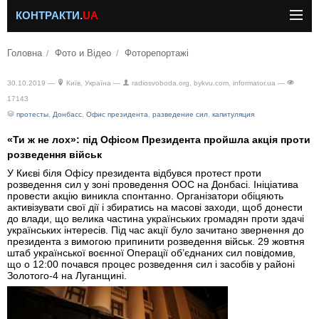
КОНТРАКТИ.
UA
Головна
Фото и Відео
Фоторепортажі
30.10.2019 —
Київ, Україна —
radiosvoboda.org, bykvu.com, informator.ua —
17143
протесты
,
Донбасс
,
Офис президента
,
разведение сил
,
капитуляция
«Ти ж не лох»: під Офісом Президента пройшла акція проти
розведення військ
У Києві біля Офісу президента відбувся протест проти
розведення сил у зоні проведення ООС на Донбасі. Ініціатива
провести акцію виникла спонтанно. Організатори обіцяють
активізувати свої дії і збиратись на масові заходи, щоб донести
до влади, що велика частина українських громадян проти здачі
українських інтересів. Під час акції було зачитано звернення до
президента з вимогою припинити розведення військ. 29 жовтня
штаб української воєнної Операції об’єднаних сил повідомив,
що о 12:00 почався процес розведення сил і засобів у районі
Золотого-4 на Луганщині.