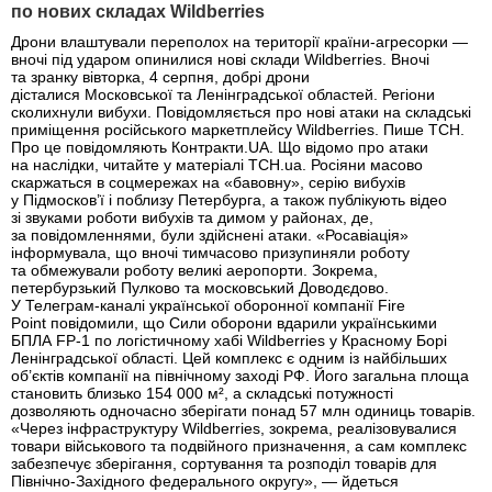
по нових складах Wildberries
Дрони влаштували переполох на території країни-агресорки —
вночі під ударом опинилися нові склади Wildberries. Вночі
та зранку вівторка, 4 серпня, добрі дрони
дісталися Московської та Ленінградської областей. Регіони
сколихнули вибухи. Повідомляється про нові атаки на складські
приміщення російського маркетплейсу Wildberries. Пише ТСН.
Про це повідомляють Контракти.UA. Що відомо про атаки
на наслідки, читайте у матеріалі ТСН.ua. Росіяни масово
скаржаться в соцмережах на «бавовну», серію вибухів
у Підмосков’ї і поблизу Петербурга, а також публікують відео
зі звуками роботи вибухів та димом у районах, де,
за повідомленнями, були здійснені атаки. «Росавіація»
інформувала, що вночі тимчасово призупиняли роботу
та обмежували роботу великі аеропорти. Зокрема,
петербурзький Пулково та московський Доводєдово.
У Телеграм-каналі української оборонної компанії Fire
Point повідомили, що Сили оборони вдарили українськими
БПЛА FP-1 по логістичному хабі Wildberries у Красному Борі
Ленінградської області. Цей комплекс є одним із найбільших
об’єктів компанії на північному заході РФ. Його загальна площа
становить близько 154 000 м², а складські потужності
дозволяють одночасно зберігати понад 57 млн одиниць товарів.
«Через інфраструктуру Wildberries, зокрема, реалізовувалися
товари військового та подвійного призначення, а сам комплекс
забезпечує зберігання, сортування та розподіл товарів для
Північно-Західного федерального округу», — йдеться