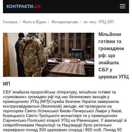
КОНТРАКТИ.
UA
Головна
Фото и Відео
Фоторепортажі
по тегу: УПЦ МП
Мільйони
готівки та
громадяни
рф: що
знайшла
СБУ у
церквах УПЦ
МП
СБУ знайшла проросійську літературу, мільйони готівки та
«сумнівних» громадян рф під час безпекових заходів у
приміщеннях УПЦ (МП)Служба безпеки України завершила
контррозвідувальні (безпекові) заходи, які проводила на
територіях Свято-Успенської Києво-Печерської Лаври у Києві,
Корецького Свято-Троїцького монастиря та у приміщеннях
Сарненсько-Поліської єпархії УПЦ на Рівненщині. У взаємодії зі
співробітниками Нацполіції та Нацгвардії було ретельно
перевірено понад 350 церковних споруд і 850 осіб. Понад 50