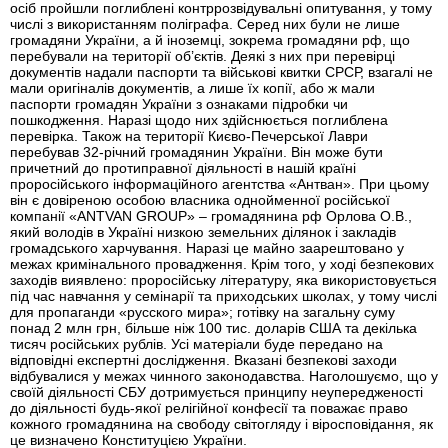
осіб пройшли поглиблені контррозвідувальні опитування, у тому
числі з використанням поліграфа. Серед них були не лише
громадяни України, а й іноземці, зокрема громадяни рф, що
перебували на території об’єктів. Деякі з них при перевірці
документів надали паспорти та військові квитки СРСР, взагалі не
мали оригіналів документів, а лише їх копії, або ж мали
паспорти громадян України з ознаками підробки чи
пошкодження. Наразі щодо них здійснюється поглиблена
перевірка. Також на території Києво-Печерської Лаври
перебував 32-річний громадянин України. Він може бути
причетний до протиправної діяльності в нашій країні
проросійського інформаційного агентства «Антван». При цьому
він є довіреною особою власника однойменної російської
компанії «ANTVAN GROUP» – громадянина рф Орлова О.В.,
який володів в Україні низкою земельних ділянок і закладів
громадського харчування. Наразі це майно заарештовано у
межах кримінального провадження. Крім того, у ході безпекових
заходів виявлено: проросійську літературу, яка використовується
під час навчання у семінарії та приходських школах, у тому числі
для пропаганди «русского мира»; готівку на загальну суму
понад 2 млн грн, більше ніж 100 тис. доларів США та декілька
тисяч російських рублів. Усі матеріали буде передано на
відповідні експертні дослідження. Вказані безпекові заходи
відбувалися у межах чинного законодавства. Наголошуємо, що у
своїй діяльності СБУ дотримується принципу неупередженості
до діяльності будь-якої релігійної конфесії та поважає право
кожного громадянина на свободу світогляду і віросповідання, як
це визначено Конституцією України.