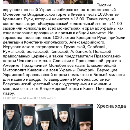
Тысячи
верующих со всей Украины собираются на торжественный
Молебен на Владимирской горке в Киеве в честь 1030-летия
Крещения Руси, который начнется в 13:00. Также сегодня
состоялась акция «Всеукраинский колокольный звон»: в 11:00
зазвонили колокола во всех монастырях и храмах Украины как
ознаменование праздника и призыв к общей молитве. На
торжества, посвященные 1030-летию Крещения Руси, прибыли
делегации Константинопольского, Александрийского,
Иерусалимского патриархатов, Грузинской, Сербской,
Румынской, Болгарской, Кипрской, Албанской, Польской
православных церквей, а также представители Православной
церкви Чешских земель и Словакии и Православной церкви в
Америке. Праздничный Молебен возглавит Блаженнейший
Митрополит Киевский и всея Украины Онуфрий. Верующие
Украинской православной церкви помолятся о Божьей милости
для нашего народа. По завершении Молебна состоится
Всеукраинский крестный ход с чудотворными иконами и
мощами святых от Владимирской горки в Киево-Печерскую
лавру.
27.07.2018 —
9 —
11400 —
1
Хресна хода