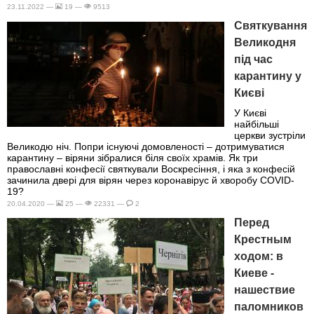
23.11.2022 —
19 —
9513
Святкування
Великодня
під час
карантину у
Києві
У Києві
найбільші
церкви зустріли
Великодю ніч. Попри існуючі домовленості – дотримуватися
карантину – віряни зібралися біля своїх храмів. Як три
православні конфесії святкували Воскресіння, і яка з конфесій
зачинила двері для вірян через коронавірус й хворобу COVID-
19?
20.04.2020 —
25 —
22331 —
2
Перед
Крестным
ходом: в
Киеве -
нашествие
паломников