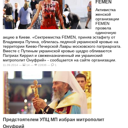
FEMEN
Активистка
женской
организации
FEMEN
провела
одиночную
акцию в Киеве. «Сектремистка FEMEN, приняв эстафету от
Владимира Путина, облилась ледяной украинской кровью на
территории Киево-Печерской Лавры московского патриархата.
Вместе с Путиным украинской кровью щедро обливаются
Патриах Киррил и свеженазначенный им украинский
митрополит Онуфрий» - сообщается на сайте организации.
11.09.2014 —
14 —
22836 —
1
Предстоятелем УПЦ МП избран митрополит
Онуфрий