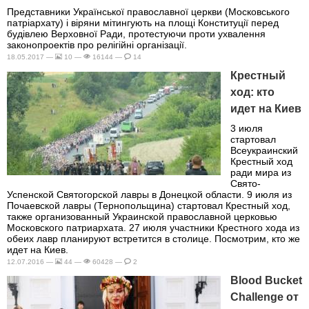
Представники Української православної церкви (Московського
патріархату) і віряни мітингують на площі Конституції перед
будівлею Верховної Ради, протестуючи проти ухвалення
законопроектів про релігійні організації.
18.05.2017 —
10 —
16144 —
14
Крестный
ход: кто
идет на Киев
3 июля
стартовал
Всеукраинский
Крестный ход
ради мира из
Свято-
Успенской Святогорской лавры в Донецкой области. 9 июля из
Почаевской лавры (Тернопольщина) стартовал Крестный ход,
также организованный Украинской православной церковью
Московского патриархата. 27 июля участники Крестного хода из
обеих лавр планируют встретится в столице. Посмотрим, кто же
идет на Киев.
12.07.2016 —
44 —
60428 —
2
Blood Bucket
Challenge от