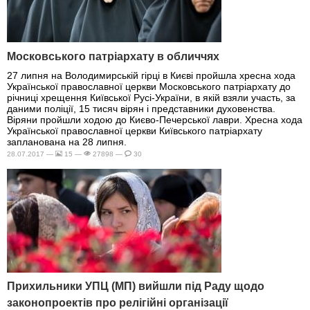
Московського патріархату в обличчях
27 липня на Володимирській гірці в Києві пройшла хресна хода
Української православної церкви Московського патріархату до
річниці хрещення Київської Русі-України, в якій взяли участь, за
даними поліції, 15 тисяч вірян і представники духовенства.
Віряни пройшли ходою до Києво-Печерської лаври. Хресна хода
Української православної церкви Київського патріархату
запланована на 28 липня.
28.07.2017 —
15 —
27898 —
30
Прихильники УПЦ (МП) вийшли під Раду щодо
законопроектів про релігійні організації