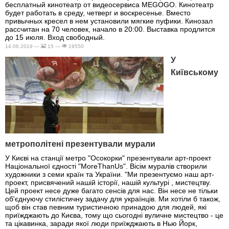
бесплатный кинотеатр от видеосервиса MEGOGO. Кинотеатр
будет работать в среду, четверг и воскресенье. Вместо
привычных кресел в нем установили мягкие пуфики. Кинозал
рассчитан на 70 человек, начало в 20:00. Выставка продлится
до 15 июля. Вход свободный.
14.06.2019 —
15 —
19550
У
Київському
метрополітені презентували мурали
У Києві на станції метро "Осокорки" презентували арт-проект
Національної єдності "MoreThanUs". Вісім муралів створили
художники з семи країн та України. "Ми презентуємо наш арт-
проект, присвячений нашій історії, нашій культурі , мистецтву.
Цей проект несе дуже багато сенсів для нас. Він несе не тільки
об'єднуючу стилістичну задачу для українців. Ми хотіли б також,
щоб він став певним туристичною принадою для людей, які
приїжджають до Києва, тому що сьогодні вуличне мистецтво - це
та цікавинка, заради якої люди приїжджають в Нью Йорк,