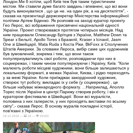
Лондон.Ми б хотіли, щоб Київ теж був таким туристичним
містом. Ми ставили дуже багато завдань і впевнені, що всі вони
будуть виконуватися , що це не. на один рік, а на десятиліття", -
сказав на презентації держсекретар Міністерства інформаційної
політики Артем Біденко. Як розповів на заході куратор проекту
Гео Лерос, всі зображення присвячені національній єдності
України. Проект створювався протягом чотирьох місяців. Над
ним працювали Олександр Брітцев з України, Matthew Down та
Spear з Бельгії, Apollo Tores з Бразилії, Kraser з Іспанії, Jasm
One зі Швейцарії, Mata Ruda з Коста Ріки, BkFoxx зі Сполучених
Штатів Америки. За словами Лероса, вибір саме цих художників
був зумовлений, зокрема і тим, що вони також
популяризуватимуть свої роботи, розповідаючи про них в
соцмережах, і таким чином популяризуючи і Україну, Київ. "Коли
малюють роботи місцеві художники, вони більше залишаються у
локальному форматі, в межах України, Києва, і рідко переходять
у за межі України. Коли приїжджає закордонний художник,
створює тут роботу, викладає іх у себе (у соцмережах) , це
більше набуває міжнародного формату. ...Наприклад, Аполло
Торес після України в центрі Парижу створив роботу, і він є
куратором фестивалю в Швейцарії. Вони всі муралісти,
половина з них галеристи, у них проходять виставки по всьому
світу",- сказав Лерос. В основу муралів покладені історії,
пов'язані з Україною.
19.12.2018 —
19 —
20183