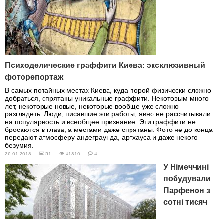
Психоделические граффити Киева: эксклюзивный
фоторепортаж
В самых потайных местах Киева, куда порой физически сложно
добраться, спрятаны уникальные граффити. Некоторым много
лет, некоторые новые, некоторые вообще уже сложно
разглядеть. Люди, писавшие эти работы, явно не рассчитывали
на популярность и всеобщее признание. Эти граффити не
бросаются в глаза, а местами даже спрятаны. Фото не до конца
передают атмосферу андеграунда, артхауса и даже некого
безумия.
26.01.2018 —
51 —
41310 —
4
У Німеччині
побудували
Парфенон з
сотні тисяч