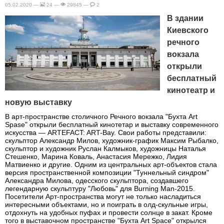
05.02.2020 —
24 —
29845 —
2
В здании
Киевского
речного
вокзала
открыли
бесплатный
кинотеатр и
новую выставку
В арт-пространстве столичного Речного вокзала "Бухта Art
Spase" открыли бесплатный кинотетар и выставку современного
искусства — ARTEFACT: ART-Bay. Свои работы представили:
скульптор Александр Милов, художник-график Максим Рыбалко,
скульптор и художник Руслан Калмыков, художницы Наталья
Стешенко, Марина Коваль, Анастасия Мережко, Лидия
Матвиенко и другие. Одним из центральных арт-объектов стала
версия пространственной композиции "Туннельный синдром"
Александра Милова, одесского скульптора, создавшего
легендарную скульптуру "Любовь" для Burning Man-2015.
Посетители Арт-пространства могут не только насладиться
интересными объектами, но и поиграть в олд-скульные игры,
отдохнуть на удобных пуфах и провести солнце в закат. Кроме
того в выставочном пространстве "Бухта Art Space" открылся