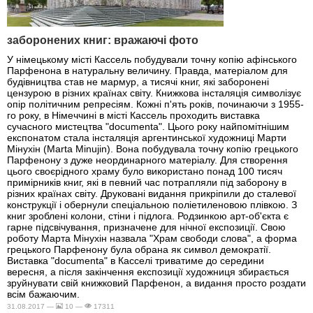
заборонених книг: вражаючі фото
У німецькому місті Кассель побудували точну копію афінського
Парфенона в натуральну величину. Правда, матеріалом для
будівництва став не мармур, а тисячі книг, які заборонені
цензурою в різних країнах світу. Книжкова інсталяція символізує
опір політичним репресіям. Кожні п'ять років, починаючи з 1955-
го року, в Німеччині в місті Кассель проходить виставка
сучасного мистецтва "documenta". Цього року найпомітнішим
експонатом стала інсталяція аргентинської художниці Марти
Мінухін (Marta Minujin). Вона побудувала точну копію грецького
Парфенону з дуже неординарного матеріалу. Для створення
цього своєрідного храму було використано понад 100 тисяч
примірників книг, які в певний час потрапляли під заборону в
різних країнах світу. Друковані видання прикріпили до сталевої
конструкції і обернули спеціальною поліетиленовою плівкою. З
книг зроблені колони, стіни і підлога. Родзинкою арт-об'єкта є
гарне підсвічування, призначене для нічної експозиції. Свою
роботу Марта Мінухін назвала "Храм свободи слова", а форма
грецького Парфенону була обрана як символ демократії.
Виставка "documenta" в Касселі триватиме до середини
вересня, а після закінчення експозиції художниця збирається
зруйнувати свій книжковий Парфенон, а видання просто роздати
всім бажаючим.
31.08.2017 —
10 —
17311