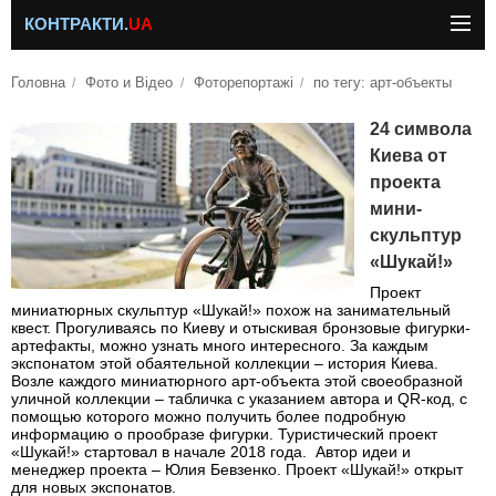
КОНТРАКТИ.
UA
Головна
Фото и Відео
Фоторепортажі
по тегу: арт-объекты
24 символа
Киева от
проекта
мини-
скульптур
«Шукай!»
Проект
миниатюрных скульптур «Шукай!» похож на занимательный
квест. Прогуливаясь по Киеву и отыскивая бронзовые фигурки-
артефакты, можно узнать много интересного. За каждым
экспонатом этой обаятельной коллекции – история Киева.
Возле каждого миниатюрного арт-объекта этой своеобразной
уличной коллекции – табличка с указанием автора и QR-код, с
помощью которого можно получить более подробную
информацию о прообразе фигурки. Туристический проект
«Шукай!» стартовал в начале 2018 года. Автор идеи и
менеджер проекта – Юлия Бевзенко. Проект «Шукай!» открыт
для новых экспонатов.