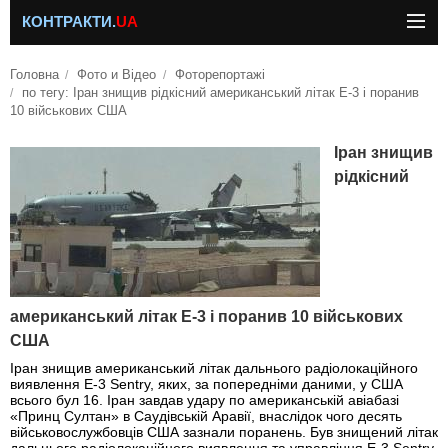
КОНТРАКТИ.
UA
Головна
Фото и Відео
Фоторепортажі
по тегу: Іран знищив рідкісний американський літак E-3 і поранив
10 військових США
Іран знищив
рідкісний
американський літак E-3 і поранив 10 військових
США
Іран знищив американський літак дальнього радіолокаційного
виявлення E-3 Sentry, яких, за попередніми даними, у США
всього бул 16. Іран завдав удару по американській авіабазі
«Принц Султан» в Саудівській Аравії, внаслідок чого десять
військовослужбовців США зазнали поранень. Був знищений літак