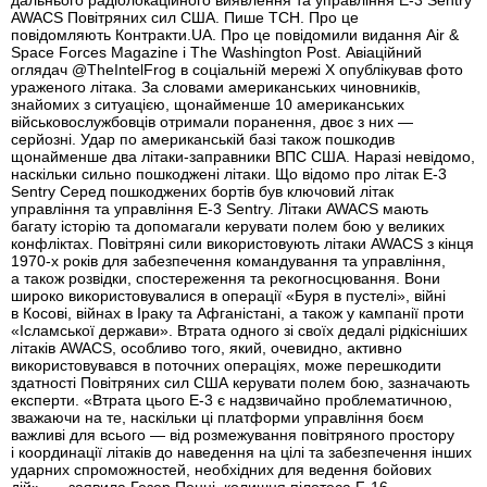
дальнього радіолокаційного виявлення та управління E-3 Sentry
AWACS Повітряних сил США. Пише ТСН. Про це
повідомляють Контракти.UA. Про це повідомили видання Air &
Space Forces Magazine і The Washington Post. Авіаційний
оглядач @TheIntelFrog в соціальній мережі X опублікував фото
ураженого літака. За словами американських чиновників,
знайомих з ситуацією, щонайменше 10 американських
військовослужбовців отримали поранення, двоє з них —
серйозні. Удар по американській базі також пошкодив
щонайменше два літаки-заправники ВПС США. Наразі невідомо,
наскільки сильно пошкоджені літаки. Що відомо про літак E-3
Sentry Серед пошкоджених бортів був ключовий літак
управління та управління E-3 Sentry. Літаки AWACS мають
багату історію та допомагали керувати полем бою у великих
конфліктах. Повітряні сили використовують літаки AWACS з кінця
1970-х років для забезпечення командування та управління,
а також розвідки, спостереження та рекогносцювання. Вони
широко використовувалися в операції «Буря в пустелі», війні
в Косові, війнах в Іраку та Афганістані, а також у кампанії проти
«Ісламської держави». Втрата одного зі своїх дедалі рідкісніших
літаків AWACS, особливо того, який, очевидно, активно
використовувався в поточних операціях, може перешкодити
здатності Повітряних сил США керувати полем бою, зазначають
експерти. «Втрата цього E-3 є надзвичайно проблематичною,
зважаючи на те, наскільки ці платформи управління боєм
важливі для всього — від розмежування повітряного простору
і координації літаків до наведення на цілі та забезпечення інших
ударних спроможностей, необхідних для ведення бойових