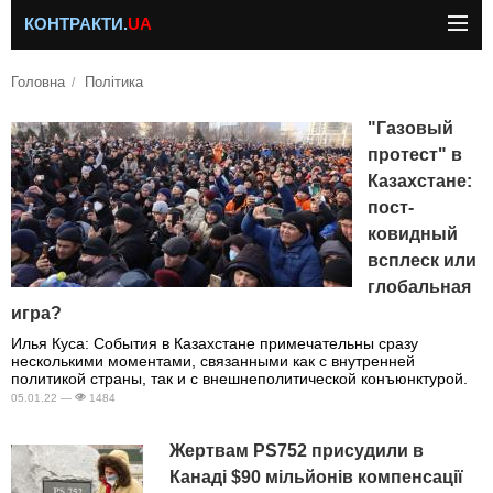
КОНТРАКТИ.
UA
Головна
Політика
"Газовый
протест" в
Казахстане:
пост-
ковидный
всплеск или
глобальная
игра?
Илья Куса: События в Казахстане примечательны сразу
несколькими моментами, связанными как с внутренней
политикой страны, так и с внешнеполитической конъюнктурой.
05.01.22 —
1484
Жертвам PS752 присудили в
Канаді $90 мільйонів компенсації