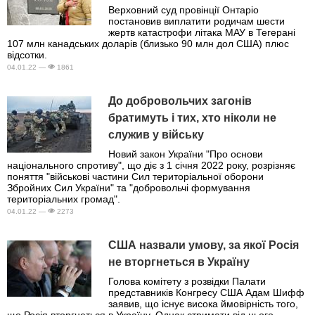
Верховний суд провінції Онтаріо
постановив виплатити родичам шести
жертв катастрофи літака МАУ в Тегерані
107 млн канадських доларів (близько 90 млн дол США) плюс
відсотки.
04.01.22 —
1861
До добровольчих загонів
братимуть і тих, хто ніколи не
служив у війську
Новий закон України "Про основи
національного спротиву", що діє з 1 січня 2022 року, розрізняє
поняття "військові частини Сил територіальної оборони
Збройних Сил України" та "добровольчі формування
територіальних громад".
04.01.22 —
2273
США назвали умову, за якої Росія
не вторгнеться в Україну
Голова комітету з розвідки Палати
представників Конгресу США Адам Шифф
заявив, що існує висока ймовірність того,