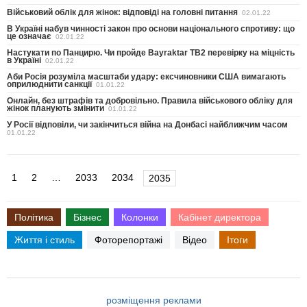
Військовий облік для жінок: відповіді на головні питання
02.01.22
В Україні набув чинності закон про основи національного спротиву: що
це означає
02.01.22
Настукати по Панцирю. Чи пройде Bayraktar TB2 перевірку на міцність
в Україні
02.01.22
Аби Росія розуміла масштаби удару: ексчиновники США вимагають
оприлюднити санкції
01.01.22
Онлайн, без штрафів та добровільно. Правила військового обліку для
жінок планують змінити
01.01.22
У Росії відповіли, чи закінчиться війна на Донбасі найближчим часом
01.01.22
1
2
…
2033
2034
2035
Політика
Бізнес
Колонки
Кабінет директора
Життя і стиль
Фоторепортажі
Відео
Ітоги
розміщення реклами