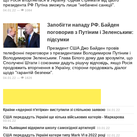
що Росія вторгнеться в Україну. Однак стримати від цього
президента РФ Путіна зможуть лише "небачені санкції".
04.01.22 —
1084
Запобігти нападу РФ. Байден
поговорив з Путіним і Зеленським:
підсумки
Президент США Джо Байден провів
телефонні переговори з президентами Володимиром Путіним і
Володимиром Зеленським. Глава Білого дому дав зрозуміти, що
Сполучені Штати і союзники дадуть рішучу відповідь, якщо Росія
продовжить вторгнення в Україну, сторони продовжать діалог
щодо "гарантій безпеки".
04.01.22 —
1826
Країни «ядерної п’ятірки» виступили зі спільною заявою
04.01.22
США передадуть Україні ще кілька військових катерів - Маркарова
03.01.22
На Львівщині відкрили школу самохідної артилерії
03.01.22
США передадуть Україні катери типу Mark VI в 2022 році
02.01.22