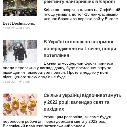
рейтингу найгарніших в Європі
Київська новорічна ялинка на Софійській
площі увійшла до топ-15 найкрасивіших
ялинок Європи за версією сайту Europe
Best Destinations.
01.01.22 —
2543
В Україні оголошено штормове
попередження на 1 січня, попри
потепління
1 січня атмосферний фронт принесе
опади переважно у вигляді дощу, буде посилення вітру та
підвищення температури повітря. Проте в неділю у полі
підвищеного тиску опадів не буде.
01.01.22 —
1305
Скільки українці відпочиватимуть
у 2022 році: календар свят та
вихідних
Українцям розповіли, як саме будуть
перенесені робочі дні через державні свята у 2022 році.
Відповідний план вже затверджений урядом.