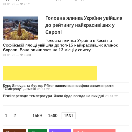
01.01.22 —
2871
Головна ялинка України увійшла
до рейтингу найкрасивіших у
Європі
Головна ялинка України в Києві на
Софійській площі увійшла до топ-15 найкрасивіших ялинок
Європи. Вона опинилася на 13 місці у списку.
01.01.22 —
3980
Курс Sinovac та бустер Pfizer виявилися неефективними проти
"Омікрону", - вчені
01.01.22
Різкі перепади температури. Якою буде погода на вихідні
01.01.22
1
2
…
1559
1560
1561