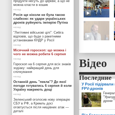
продукти несуть до церкви, а що не
можна класти в кошик
Росія ще ніколи не була такою
слабкою: як удари українських
дронів руйнують імперію Путіна
"Легітимні військові цілі": Сибіга
відповів, що буде з ракетними
установками КНДР у Росії
Місячний гороскоп: що можна і
чого не можна робити 6 серпня
Відео
Гороскоп на 6 серпня для всіх знаків
зодіаку: найкращий день для
спілкування
Останній день "пекла"? До якої
У Росії підірвали
погоди готуватись 6 серпня й коли
FPV-дронів
Україну накриють дощі
Генерал
"Уралд
Зеленський оголосив нову операцію
дрони 
СБУ в РФ, а Кремль досі
оговтується після нищівних атак —
деталі