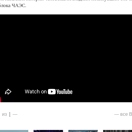
блока ЧАЭС.
1
1
все В
из
—
—