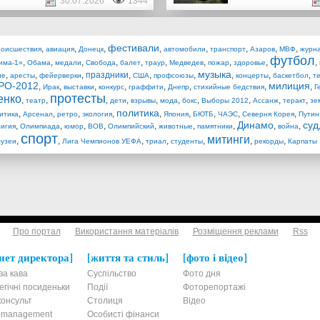
30.07.2026
1344
фестивали
,
,
,
,
,
,
,
,
роисшествия
авиация
Донецк
автомобили
транспорт
Азаров
МВФ
журн
футбол
,
,
,
,
,
,
,
,
,
,
има-1»
Обама
медали
Свобода
балет
траур
Медведев
пожар
здоровье
музыка
,
,
,
праздники
,
,
,
,
,
,
ие
аресты
фейерверки
США
профсоюзы
концерты
баскетбол
т
РО-2012
милиция
,
,
,
,
,
,
,
,
Ирак
выставки
конкурс
граффити
Днепр
стихийные бедствия
Г
протесты
енко
,
,
,
,
,
,
,
,
,
,
театр
дети
взрывы
мода
бокс
Выборы 2012
Ассанж
теракт
зе
политика
,
,
,
,
,
,
,
,
,
итика
Арсенал
ретро
экология
Япония
БЮТБ
ЧАЭС
Северня Корея
Путин
Динамо
суд
,
,
,
,
,
,
,
,
,
игия
Олимпиада
юмор
ВОВ
Олимпийский
животные
памятники
война
спорт
митинги
,
,
,
,
,
,
,
узеи
Лига Чемпионов УЕФА
триал
студенты
рекорды
Карпаты
Про портал
Використання матеріалів
Розміщення реклами
Rss
нет директора
життя та стиль
фото і відео
ва кава
Суспільство
Фото дня
егічні посиденьки
Події
Фоторепортажі
онсульт
Столиця
Відео
t-management
Особисті фінанси