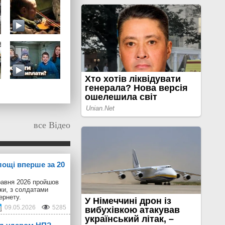
все Відео
лощі вперше за 20
равня 2026 пройшов
іки, з солдатами
ернету.
09.05.2026
5285