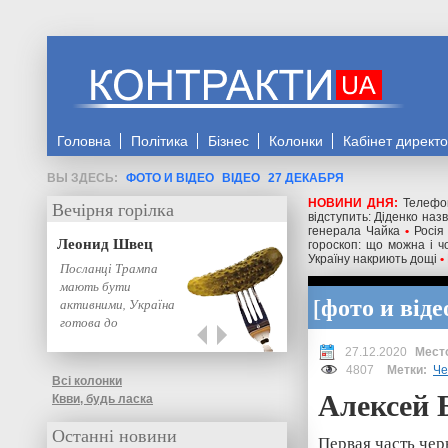
Головна
Політика
Бізнес
Колонки
Кабінет директ
ФОТО И ВІДЕО
ВІДЕО
27 ДЕКАБРЯ
НОВИНИ ДНЯ:
Телефо
Вечірня горілка
відступить: Діденко наз
генерала Чайка
•
Росія
Леонид Швец
гороскоп: що можна і 
Україну накриють дощі
•
Посланці Трампа
мають бути
фото и віде
активними, Україна
готова до
переговорів, -
27.12.2020
Зеленський
4807
Метки:
Че
Всі колонки
Алексей Б
Квви, будь ласка
Останні новини
Первая часть че