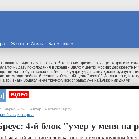
ора
Життя та Стиль
Фото і відео
н почав заряджатися повільно: 5 головних причин та як це виправити сам
вала точну дату похолодання в Україні
•
Вибух у центрі Москви: держреєстр РФ
 ще ніколи не була такою слабкою: як удари українських дронів руйнують ім
чого не можна робити 6 серпня
•
Останній день "пекла"? До якої погоди гот
На три знаки Зодіаку чекає тріумф у всіх справах уже найближчими днями
о
відео
Чернобыль
Alexandr Kupnyi
рнобыль
,
интервью
.
реус: 4-й блок "умер у меня на 
рнобыльской истории человека, последним покинувшим блоч