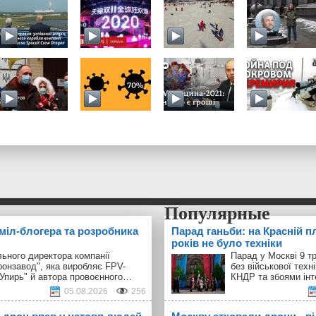
 міл-блогера та розробника
Парад ганьби: на Красній п
років не було техніки
ьного директора компанії
Парад у Москві 9 т
ронзавод", яка виробляє FPV-
без військової техн
"Упирь" й автора провоєнного…
КНДР та збоями інт
05.08.2026
256