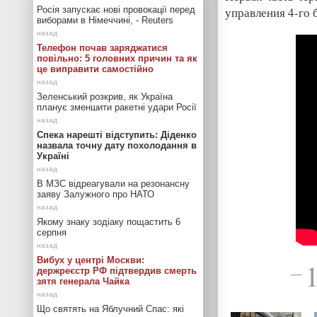
Росія запускає нові провокації перед
управления 4-го 
виборами в Німеччині, - Reuters
Телефон почав заряджатися
повільно: 5 головних причин та як
це виправити самостійно
Зеленський розкрив, як Україна
планує зменшити ракетні удари Росії
Спека нарешті відступить: Діденко
назвала точну дату похолодання в
Україні
В МЗС відреагували на резонансну
заяву Залужного про НАТО
Якому знаку зодіаку пощастить 6
серпня
Вибух у центрі Москви:
держреєстр РФ підтвердив смерть
—
зятя генерала Чайка
Що святять на Яблучний Спас: які