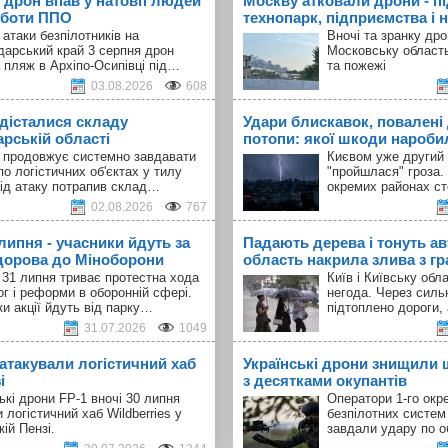
 дрон впав у натовп людей
Москву атковали дрони - п
оботи ППО
технопарк, підприємства і н
 атаки безпілотників на
Вночі та зранку др
дарський край 3 серпня дрон
Московську област
 пляж в Архіпо-Осипівці під…
та пожежі
03.08.2026
608
 дісталися складу
Удари блискавок, повалені 
арській області
потопи: якої шкоди наробил
а продовжує системно завдавати
Києвом уже другий 
по логістичних об'єктах у тилу
"пройшлася" гроза.
Під атаку потрапив склад…
окремих районах с
02.08.2026
767
 липня - учасники йдуть за
Падають дерева і тонуть авт
орова до Міноборони
область накрила злива з г
 31 липня триває протестна хода
Київ і Київську об
ог і реформи в оборонній сфері.
негода. Через силь
и акції йдуть від парку…
підтоплено дороги,
31.07.2026
1049
 атакували логістичний хаб
Українські дрони знищили 
і
з десятками окупантів
ькі дрони FP-1 вночі 30 липня
Оператори 1-го окр
 логістичний хаб Wildberries у
безпілотних систем
кій Пензі.
завдали удару по о