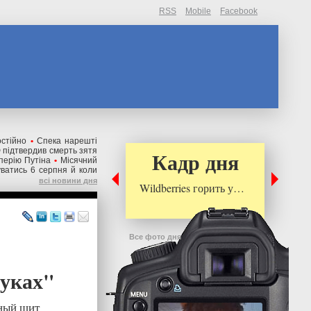
RSS
Mobile
Facebook
остійно
•
Спека нарешті
 підтвердив смерть зятя
Кадр дня
перію Путіна
•
Місячний
уватись 6 серпня й коли
всі новини дня
Wildberries горить у…
Все фото дня
руках"
ный щит