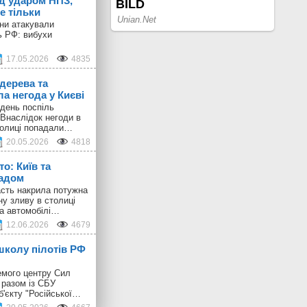
ід ударом НПЗ,
е тільки
они атакували
ь РФ: вибухи
17.05.2026
4835
дерева та
а негода у Києві
день поспіль
 Внаслідок негоди в
толиці попадали…
20.05.2026
4818
о: Київ та
радом
ласть накрила потужна
ну зливу в столиці
 а автомобілі…
12.06.2026
4679
школу пілотів РФ
емого центру Сил
 разом із СБУ
б'єкту "Російської…