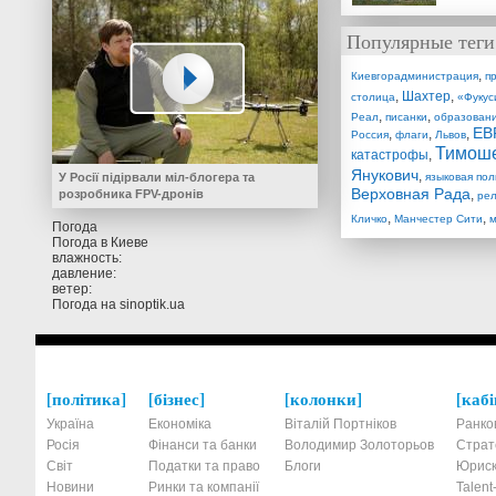
Популярные теги
,
Киевгорадминистрация
п
,
Шахтер
,
столица
«Фукус
,
,
Реал
писанки
образован
ЕВ
,
,
,
Россия
флаги
Львов
Тимош
катастрофы
,
Янукович
,
У Росії підірвали міл-блогера та
языковая пол
Верховная Рада
розробника FPV-дронів
,
рел
,
,
Кличко
Манчестер Сити
м
Погода
Погода в
Киеве
влажность:
давление:
ветер:
Погода на
sinoptik.ua
політика
бізнес
колонки
кабі
Україна
Економіка
Віталій Портніков
Ранко
Росія
Фінанси та банки
Володимир Золоторьов
Страт
Світ
Податки та право
Блоги
Юриск
Новини
Ринки та компанії
Talen