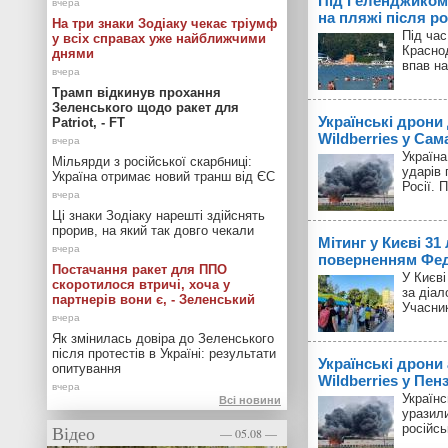
Під Геленджиком
на пляжі після р
На три знаки Зодіаку чекає тріумф
Під час
у всіх справах уже найближчими
Красно
днями
впав на
Трамп відкинув прохання
Зеленського щодо ракет для
Українські дрони
Patriot, - FT
Wildberries у Сам
Україн
Мільярди з російської скарбниці:
ударів 
Україна отримає новий транш від ЄС
Росії. 
Ці знаки Зодіаку нарешті здійснять
прорив, на який так довго чекали
Мітинг у Києві 31
поверненням Фед
Постачання ракет для ППО
У Києві
скоротилося втричі, хоча у
за діал
партнерів вони є, - Зеленський
Учасник
Як змінилась довіра до Зеленського
після протестів в Україні: результати
Українські дрони
опитування
Wildberries у Пенз
Українс
Всі новини
уразили
Відео
російсь
— 05.08 —