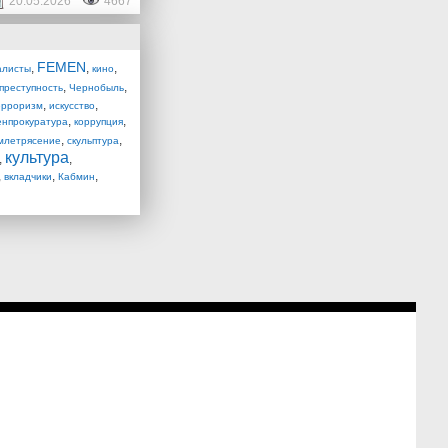
20.05.2026
4667
FEMEN
,
,
,
алисты
кино
,
,
преступность
Чернобыль
,
,
ерроризм
искусство
,
,
енпрокуратура
коррупция
,
,
млетрясение
скульптура
культура
,
,
,
,
,
вкладчики
Кабмин