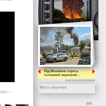
Під Москвою горить
головний науковий…
и другие фотогалереи
Мы в соцсетях
ідео
—