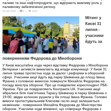
паливо та інші нафтопродукти, що відіграють важливу роль у
паливному забезпеченні регіону.
02.08.2026 —
1 —
1431
Мітинг у
Києві 31
липня -
учасники
йдуть за
поверненням Федорова до Міноборони
У Києві масштабна хода через відставку Федорова з Міноборони
Ветерани і активісти вимагають від влади комунікації. У Києві 31
липня триває протестна хода за діалог і реформи в оборонній
сфері. Учасники акції йдуть від парку Шевченка до площі Івана
Франка з головною вимогою повернути Михайла Федорова на
посаду міністра оборони. Про це повідомляє кореспондент РБК-
Україна. Про це повідомляють Контракти.UA. Учасники акції
зібралися біля пам'ятника Тарасу Шевченку в парку Шевченка о
19:00, звідки колоною рушили у бік площі Івана Франка. Головні
вимоги протестувальників Ключове гасло акції залишається
незмінним - повернення Михайла Федорова до Міністерства
оборони. Учасники ходи впевнені, що співпраця Федорова з