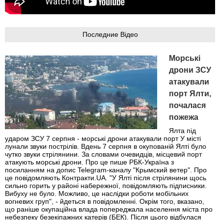
Последние Відео
Морські
дрони ЗСУ
атакували
порт Ялти,
почалася
пожежа
Ялта під
ударом ЗСУ 7 серпня - морські дрони атакували порт У місті
лунали звуки пострілів. Вдень 7 серпня в окупованій Ялті було
чутко звуки стрілянини. За словами очевидців, місцевий порт
атакують морські дрони. Про це пише РБК-Україна з
посиланням на допис Telegram-каналу "Крымский ветер". Про
це повідомляють Контракти.UA. "У Ялті після стрілянини щось
сильно горить у районі набережної, повідомляють підписники.
Вибуху не було. Можливо, це наслідки роботи мобільних
вогневих груп", - йдеться в повідомленні. Окрім того, вказано,
що раніше окупаційна влада попереджала населення міста про
небезпеку безекіпажних катерів (БЕК). Після цього відбулася