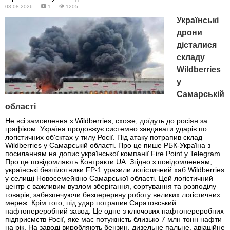
03.08.2026 —
1 —
1205
Українські
дрони
дісталися
складу
Wildberries
у
Самарській
області
Не всі замовлення з Wildberries, схоже, доїдуть до росіян за
графіком. Україна продовжує системно завдавати ударів по
логістичних об'єктах у тилу Росії. Під атаку потрапив склад
Wildberries у Самарській області. Про це пише РБК-Україна з
посиланням на допис української компанії Fire Point у Telegram.
Про це повідомляють Контракти.UA. Згідно з повідомленням,
українські безпілотники FP-1 уразили логістичний хаб Wildberries
у селищі Новосемейкіно Самарської області. Цей логістичний
центр є важливим вузлом зберігання, сортування та розподілу
товарів, забезпечуючи безперервну роботу великих логістичних
мереж. Крім того, під удар потрапив Саратовський
нафтопереробний завод. Це одне з ключових нафтопереробних
підприємств Росії, яке має потужність близько 7 млн тонн нафти
на рік. На заводі виробляють бензин, дизельне пальне, авіаційне