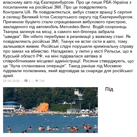
власному авто під Єкатеринбургом. Про це пише РБК-Україна з
посиланням на російські ЗМІ. Про це повідомляють
Контракти.UA. Як повідомляється, вибух стався вранці 5 серпня
в селищі Великий Істок Сисертського округу під Єкатеринбургом.
Причиною буцімто стало спрацювання вибухового пристрою,
закладеного під автомобіль Mercedes-Benz. Водій-охоронець
Ткачука загинув на місці, а самого міл-блогера забрала
"швидка". Він нібито перебуває в реанімації у важкому стані. Як
повідомляють російські ЗМІ, Ткачук не встиг сісти в авто, тому
залишився живим. Російські слідчі порушили кримінальну справу
про замах на вбивство. Нагадаємо, у липні у місті Рильськ, що в
Курській області РФ, на міні підірвалася автівка зі
співробітниками місцевої адміністрації. Росіяни стверджують, що
це "була спланована операція". Такод раніше під Москвою
підірвали полковника, який відповідав за снаряди для російської
армії.
05.08.2026 —
1 —
726
Під