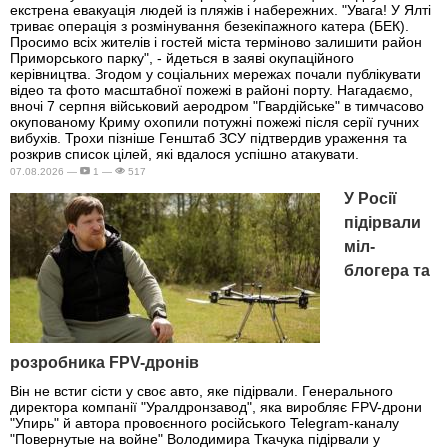
екстрена евакуація людей із пляжів і набережних. "Увага! У Ялті
триває операція з розмінування безекіпажного катера (БЕК).
Просимо всіх жителів і гостей міста терміново залишити район
Приморського парку", - йдеться в заяві окупаційного
керівництва. Згодом у соціальних мережах почали публікувати
відео та фото масштабної пожежі в районі порту. Нагадаємо,
вночі 7 серпня військовий аеродром "Гвардійське" в тимчасово
окупованому Криму охопили потужні пожежі після серії гучних
вибухів. Трохи пізніше Генштаб ЗСУ підтвердив ураження та
розкрив список цілей, які вдалося успішно атакувати.
07.08.2026 —
1 —
517
У Росії
підірвали
міл-
блогера та
розробника FPV-дронів
Він не встиг сісти у своє авто, яке підірвали. Генерального
директора компанії "Уралдронзавод", яка виробляє FPV-дрони
"Упирь" й автора провоєнного російського Telegram-каналу
"Повернутые на войне" Володимира Ткачука підірвали у