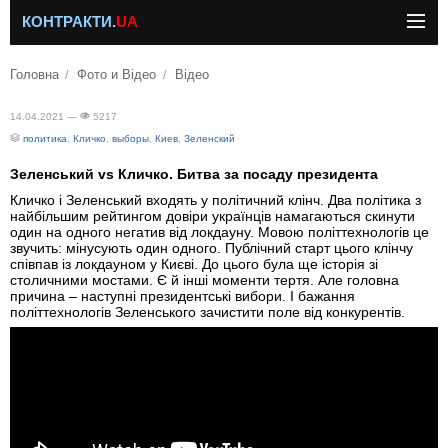
КОНТРАКТИ.
UA
Головна
Фото и Відео
Відео
14.04.2021 —
5217
политика
,
Кличко
,
выборы
,
Киев
,
Зеленский
Зеленський vs Кличко. Битва за посаду президента
Кличко і Зеленський входять у політичний клінч. Два політика з
найбільшим рейтингом довіри українців намагаються скинути
один на одного негатив від локдауну. Мовою політтехнологів це
звучить: мінусують один одного. Публічний старт цього клінчу
співпав із локдауном у Києві. До цього була ще історія зі
столичними мостами. Є й інші моменти тертя. Але головна
причина – наступні президентські вибори. І бажання
політтехнологів Зеленського зачистити поле від конкурентів.