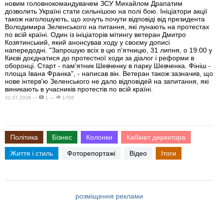
новим головнокомандувачем ЗСУ Михайлом Драпатим
дозволить Україні стати сильнішою на полі бою. Ініціатори акції
також наголошують, що хочуть почути відповіді від президента
Володимира Зеленського на питання, які лунають на протестах
по всій країні. Один із ініціаторів мітингу ветеран Дмитро
Козятинський, який анонсував ходу у своєму дописі
напередодні. "Запрошую всіх в цю п'ятницю, 31 липня, о 19:00 у
Києві доєднатися до протестної ходи за діалог і реформи в
оборонці. Старт - пам'ятник Шевченку в парку Шевченка. Фініш -
площа Івана Франка", - написав він. Ветеран також зазначив, що
нове інтерв'ю Зеленського не дало відповідей на запитання, які
виникають в учасників протестів по всій країні.
31.07.2026 —
1 —
1708
Політика
Бізнес
Колонки
Кабінет директора
Життя і стиль
Фоторепортажі
Відео
Ітоги
розміщення реклами