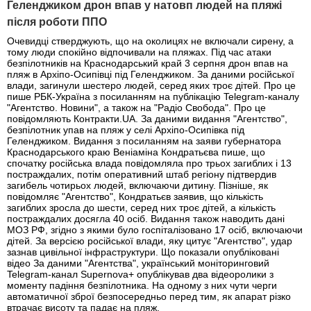
Геленджиком дрон впав у натовп людей на пляжі
після роботи ППО
Очевидці стверджують, що на околицях не включали сирену, а
тому люди спокійно відпочивали на пляжах. Під час атаки
безпілотників на Краснодарський край 3 серпня дрон впав на
пляж в Архіпо-Осипівці під Геленджиком. За даними російської
влади, загинули шестеро людей, серед яких троє дітей. Про це
пише РБК-Україна з посиланням на публікацію Telegram-каналу
"Агентство. Новини", а також на "Радіо Свобода". Про це
повідомляють Контракти.UA. За даними видання "Агентство",
безпілотник упав на пляж у селі Архіпо-Осипівка під
Геленджиком. Видання з посиланням на заяви губернатора
Краснодарського краю Веніаміна Кондратьєва пише, що
спочатку російська влада повідомляла про трьох загиблих і 13
постраждалих, потім оперативний штаб регіону підтвердив
загибель чотирьох людей, включаючи дитину. Пізніше, як
повідомляє "Агентство", Кондратьєв заявив, що кількість
загиблих зросла до шести, серед них троє дітей, а кількість
постраждалих досягла 40 осіб. Видання також наводить дані
МОЗ РФ, згідно з якими було госпіталізовано 17 осіб, включаючи
дітей. За версією російської влади, яку цитує "Агентство", удар
зазнав цивільної інфраструктури. Що показали опубліковані
відео За даними "Агентства", український моніторинговий
Telegram-канал Supernova+ опублікував два відеоролики з
моменту падіння безпілотника. На одному з них чути черги
автоматичної зброї безпосередньо перед тим, як апарат різко
втрачає висоту та падає на пляж.