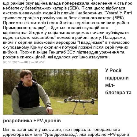
що раніше окупаційна влада попереджала населення міста про
небезпеку безекіпажних катерів (БЕК). Після цього відбулася
екстрена евакуація людей із пляжів і набережних. "Увага! У Ялті
триває операція з розмінування безекіпажного катера (БЕК).
Просимо всіх жителів і гостей міста терміново залишити район
Приморського парку", - йдеться в заяві окупаційного
керівництва. Згодом у соціальних мережах почали публікувати
відео та фото масштабної пожежі в районі порту. Нагадаємо,
вночі 7 серпня військовий аеродром "Гвардійське" в тимчасово
окупованому Криму охопили потужні пожежі після серії гучних
вибухів. Трохи пізніше Генштаб ЗСУ підтвердив ураження та
розкрив список цілей, які вдалося успішно атакувати.
07.08.2026 —
1 —
452
У Росії
підірвали
міл-
блогера та
розробника FPV-дронів
Він не встиг сісти у своє авто, яке підірвали. Генерального
директора компанії "Уралдронзавод", яка виробляє FPV-дрони