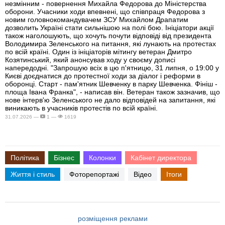
незмінним - повернення Михайла Федорова до Міністерства
оборони. Учасники ходи впевнені, що співпраця Федорова з
новим головнокомандувачем ЗСУ Михайлом Драпатим
дозволить Україні стати сильнішою на полі бою. Ініціатори акції
також наголошують, що хочуть почути відповіді від президента
Володимира Зеленського на питання, які лунають на протестах
по всій країні. Один із ініціаторів мітингу ветеран Дмитро
Козятинський, який анонсував ходу у своєму дописі
напередодні. "Запрошую всіх в цю п'ятницю, 31 липня, о 19:00 у
Києві доєднатися до протестної ходи за діалог і реформи в
оборонці. Старт - пам'ятник Шевченку в парку Шевченка. Фініш -
площа Івана Франка", - написав він. Ветеран також зазначив, що
нове інтерв'ю Зеленського не дало відповідей на запитання, які
виникають в учасників протестів по всій країні.
31.07.2026 —
1 —
1619
Політика
Бізнес
Колонки
Кабінет директора
Життя і стиль
Фоторепортажі
Відео
Ітоги
розміщення реклами