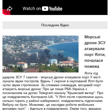
Последние Відео
Морські
дрони ЗСУ
атакували
порт Ялти,
почалася
пожежа
Ялта під
ударом ЗСУ 7 серпня - морські дрони атакували порт У місті
лунали звуки пострілів. Вдень 7 серпня в окупованій Ялті було
чутко звуки стрілянини. За словами очевидців, місцевий порт
атакують морські дрони. Про це пише РБК-Україна з
посиланням на допис Telegram-каналу "Крымский ветер". Про
це повідомляють Контракти.UA. "У Ялті після стрілянини щось
сильно горить у районі набережної, повідомляють підписники.
Вибуху не було. Можливо, це наслідки роботи мобільних
вогневих груп", - йдеться в повідомленні. Окрім того, вказано,