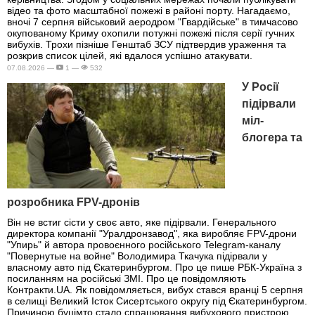
відео та фото масштабної пожежі в районі порту. Нагадаємо,
вночі 7 серпня військовий аеродром "Гвардійське" в тимчасово
окупованому Криму охопили потужні пожежі після серії гучних
вибухів. Трохи пізніше Генштаб ЗСУ підтвердив ураження та
розкрив список цілей, які вдалося успішно атакувати.
07.08.2026 —
1 —
532
У Росії
підірвали
міл-
блогера та
розробника FPV-дронів
Він не встиг сісти у своє авто, яке підірвали. Генерального
директора компанії "Уралдронзавод", яка виробляє FPV-дрони
"Упирь" й автора провоєнного російського Telegram-каналу
"Повернутые на войне" Володимира Ткачука підірвали у
власному авто під Єкатеринбургом. Про це пише РБК-Україна з
посиланням на російські ЗМІ. Про це повідомляють
Контракти.UA. Як повідомляється, вибух стався вранці 5 серпня
в селищі Великий Істок Сисертського округу під Єкатеринбургом.
Причиною буцімто стало спрацювання вибухового пристрою,