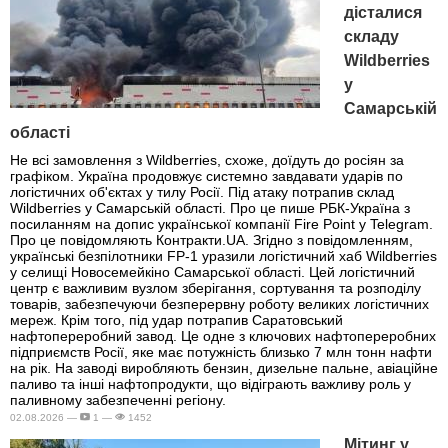
дісталися
складу
Wildberries
у
Самарській
області
Не всі замовлення з Wildberries, схоже, доїдуть до росіян за
графіком. Україна продовжує системно завдавати ударів по
логістичних об'єктах у тилу Росії. Під атаку потрапив склад
Wildberries у Самарській області. Про це пише РБК-Україна з
посиланням на допис української компанії Fire Point у Telegram.
Про це повідомляють Контракти.UA. Згідно з повідомленням,
українські безпілотники FP-1 уразили логістичний хаб Wildberries
у селищі Новосемейкіно Самарської області. Цей логістичний
центр є важливим вузлом зберігання, сортування та розподілу
товарів, забезпечуючи безперервну роботу великих логістичних
мереж. Крім того, під удар потрапив Саратовський
нафтопереробний завод. Це одне з ключових нафтопереробних
підприємств Росії, яке має потужність близько 7 млн тонн нафти
на рік. На заводі виробляють бензин, дизельне пальне, авіаційне
паливо та інші нафтопродукти, що відіграють важливу роль у
паливному забезпеченні регіону.
02.08.2026 —
1 —
1452
Мітинг у