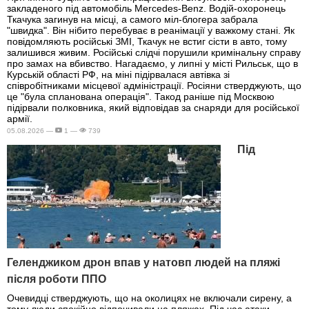
закладеного під автомобіль Mercedes-Benz. Водій-охоронець
Ткачука загинув на місці, а самого міл-блогера забрала
"швидка". Він нібито перебуває в реанімації у важкому стані. Як
повідомляють російські ЗМІ, Ткачук не встиг сісти в авто, тому
залишився живим. Російські слідчі порушили кримінальну справу
про замах на вбивство. Нагадаємо, у липні у місті Рильськ, що в
Курській області РФ, на міні підірвалася автівка зі
співробітниками місцевої адміністрації. Росіяни стверджують, що
це "була спланована операція". Такод раніше під Москвою
підірвали полковника, який відповідав за снаряди для російської
армії.
05.08.2026 —
1 —
739
Під
Геленджиком дрон впав у натовп людей на пляжі
після роботи ППО
Очевидці стверджують, що на околицях не включали сирену, а
тому люди спокійно відпочивали на пляжах. Під час атаки