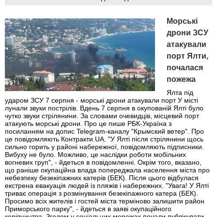
Морські
дрони ЗСУ
атакували
порт Ялти,
почалася
пожежа
Ялта під
ударом ЗСУ 7 серпня - морські дрони атакували порт У місті
лунали звуки пострілів. Вдень 7 серпня в окупованій Ялті було
чутко звуки стрілянини. За словами очевидців, місцевий порт
атакують морські дрони. Про це пише РБК-Україна з
посиланням на допис Telegram-каналу "Крымский ветер". Про
це повідомляють Контракти.UA. "У Ялті після стрілянини щось
сильно горить у районі набережної, повідомляють підписники.
Вибуху не було. Можливо, це наслідки роботи мобільних
вогневих груп", - йдеться в повідомленні. Окрім того, вказано,
що раніше окупаційна влада попереджала населення міста про
небезпеку безекіпажних катерів (БЕК). Після цього відбулася
екстрена евакуація людей із пляжів і набережних. "Увага! У Ялті
триває операція з розмінування безекіпажного катера (БЕК).
Просимо всіх жителів і гостей міста терміново залишити район
Приморського парку", - йдеться в заяві окупаційного
керівництва. Згодом у соціальних мережах почали публікувати