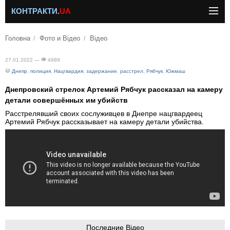
КОНТРАКТИ.
UA
Головна
Фото и Відео
Відео
27.01.2022 —
4989
Днепр
,
полиция
,
Нацгвардия
,
задержание
,
расстрел
,
Рябчук
,
Южмаш
Днепровский стрелок Артемий Рябчук рассказал на камеру
детали совершённых им убийств
Расстрелявший своих сослуживцев в Днепре нацгвардеец
Артемий Рябчук рассказывает на камеру детали убийства.
Последние Відео