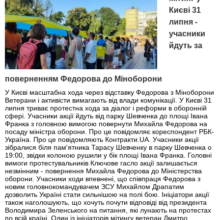
Києві 31
липня -
учасники
йдуть за
поверненням Федорова до Міноборони
У Києві масштабна хода через відставку Федорова з Міноборони
Ветерани і активісти вимагають від влади комунікації. У Києві 31
липня триває протестна хода за діалог і реформи в оборонній
сфері. Учасники акції йдуть від парку Шевченка до площі Івана
Франка з головною вимогою повернути Михайла Федорова на
посаду міністра оборони. Про це повідомляє кореспондент РБК-
Україна. Про це повідомляють Контракти.UA. Учасники акції
зібралися біля пам'ятника Тарасу Шевченку в парку Шевченка о
19:00, звідки колоною рушили у бік площі Івана Франка. Головні
вимоги протестувальників Ключове гасло акції залишається
незмінним - повернення Михайла Федорова до Міністерства
оборони. Учасники ходи впевнені, що співпраця Федорова з
новим головнокомандувачем ЗСУ Михайлом Драпатим
дозволить Україні стати сильнішою на полі бою. Ініціатори акції
також наголошують, що хочуть почути відповіді від президента
Володимира Зеленського на питання, які лунають на протестах
по всій країні. Один із ініціаторів мітингу ветеран Дмитро