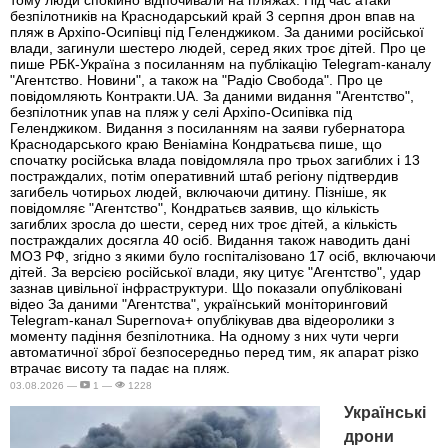
безпілотників на Краснодарський край 3 серпня дрон впав на
пляж в Архіпо-Осипівці під Геленджиком. За даними російської
влади, загинули шестеро людей, серед яких троє дітей. Про це
пише РБК-Україна з посиланням на публікацію Telegram-каналу
"Агентство. Новини", а також на "Радіо Свобода". Про це
повідомляють Контракти.UA. За даними видання "Агентство",
безпілотник упав на пляж у селі Архіпо-Осипівка під
Геленджиком. Видання з посиланням на заяви губернатора
Краснодарського краю Веніаміна Кондратьєва пише, що
спочатку російська влада повідомляла про трьох загиблих і 13
постраждалих, потім оперативний штаб регіону підтвердив
загибель чотирьох людей, включаючи дитину. Пізніше, як
повідомляє "Агентство", Кондратьєв заявив, що кількість
загиблих зросла до шести, серед них троє дітей, а кількість
постраждалих досягла 40 осіб. Видання також наводить дані
МОЗ РФ, згідно з якими було госпіталізовано 17 осіб, включаючи
дітей. За версією російської влади, яку цитує "Агентство", удар
зазнав цивільної інфраструктури. Що показали опубліковані
відео За даними "Агентства", український моніторинговий
Telegram-канал Supernova+ опублікував два відеоролики з
моменту падіння безпілотника. На одному з них чути черги
автоматичної зброї безпосередньо перед тим, як апарат різко
втрачає висоту та падає на пляж.
03.08.2026 —
1 —
1228
Українські
дрони