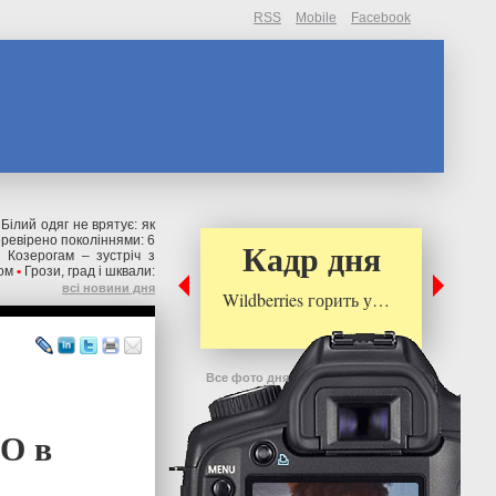
RSS
Mobile
Facebook
Білий одяг не врятує: як
ревірено поколіннями: 6
Кадр дня
 Козерогам – зустріч з
ом
•
Грози, град і шквали:
всі новини дня
Wildberries горить у…
Все фото дня
ПО в