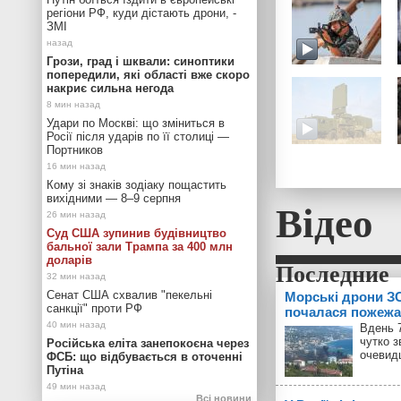
регіони РФ, куди дістають дрони, -
ЗМІ
Грози, град і шквали: синоптики
попередили, які області вже скоро
накриє сильна негода
Удари по Москві: що зміниться в
Росії після ударів по її столиці —
Портников
Кому зі знаків зодіаку пощастить
вихідними — 8–9 серпня
Відео
Суд США зупинив будівництво
бальної зали Трампа за 400 млн
доларів
Сенат США схвалив "пекельні
Морські дрони ЗС
санкції" проти РФ
почалася пожежа
Вдень 7
чутко з
Російська еліта занепокоєна через
очевид
ФСБ: що відбувається в оточенні
Путіна
Всі новини