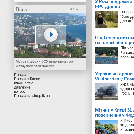
У Росії підірвали
FPV-дронів
Відео
— 07.08 —
Генерал
"Уралд
дрони 
Під Геленджиком
на пляжі після р
Під час
Красно
впав на
Морські дрони ЗСУ атакували порт
Ялти, почалася пожежа
Українські дрони
Погода
Wildberries у Сам
Погода в
Киеве
влажность:
Україн
давление:
ударів 
ветер:
Росії. 
Погода на
sinoptik.ua
Мітинг у Києві 31
поверненням Фед
У Києві
за діал
Учасник