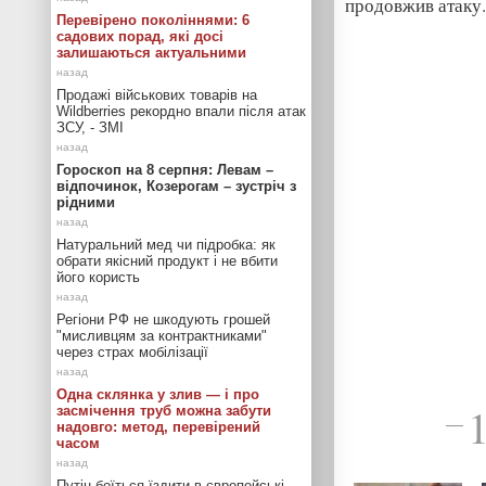
продовжив атаку.
Перевірено поколіннями: 6
садових порад, які досі
залишаються актуальними
Продажі військових товарів на
Wildberries рекордно впали після атак
ЗСУ, - ЗМІ
Гороскоп на 8 серпня: Левам –
відпочинок, Козерогам – зустріч з
рідними
Натуральний мед чи підробка: як
обрати якісний продукт і не вбити
його користь
Регіони РФ не шкодують грошей
"мисливцям за контрактниками"
через страх мобілізації
Одна склянка у злив — і про
засмічення труб можна забути
—
надовго: метод, перевірений
часом
Путін боїться їздити в європейські