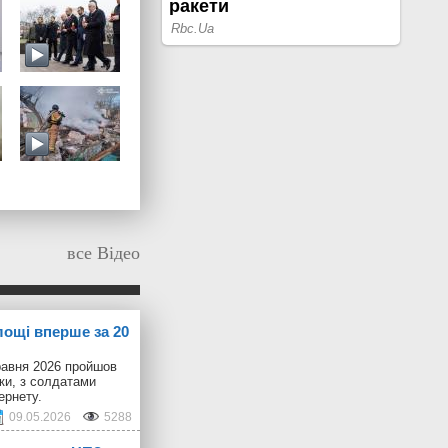
все Відео
лощі вперше за 20
равня 2026 пройшов
іки, з солдатами
ернету.
09.05.2026
5288