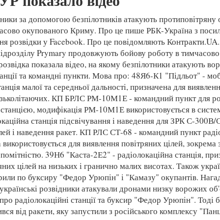
УР показало відео
дники за допомогою безпілотників атакують протиповітряну
часово окупованого Криму. Про це пише РБК-Україна з поси
ня розвідки у Facebook. Про це повідомляють Контракти.UA.
підрозділу Prymary продовжують бойову роботу в тимчасов
розвідка показала відео, на якому безпілотники атакують во
анції та командні пункти. Мова про: 48Я6-К1 "Підльот" - мо
танція малої та середньої дальності, призначена для виявлен
изьколітаючих. КП БРЛС РМ-10М1Е - командний пункт для р
 станцією, модифікація РМ-10М1Е використовується в сист
локаційна станція підсвічування і наведення для ЗРК С-300В
лей і наведення ракет. КП РЛС СТ-68 - командний пункт раді
а використовується для виявлення повітряних цілей, зокрема
помітністю. 39Н6 "Каста-2Е2" - радіолокаційна станція, при
яних цілей на низьких і гранично малих висотах. Також украї
рили по буксиру "Федор Урюпін" і "Камазу" окупантів. Нага
 українські розвідники атакували дронами низку ворожих об'
про радіолокаційні станції та буксир "Федор Урюпін". Тоді 
вся від ракети, яку запустили з російського комплексу "Панц