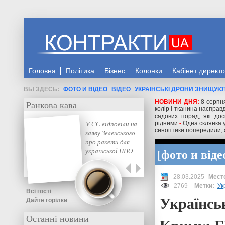
Головна
Політика
Бізнес
Колонки
Кабінет директ
ФОТО И ВІДЕО
ВІДЕО
УКРАЇНСЬКІ ДРОНИ ЗНИЩУЮТ
НОВИНИ ДНЯ:
8 серпн
Ранкова кава
колір і тканина насправд
садових порад, які до
У ЄС відповіли на
рідними
•
Одна склянка 
синоптики попередили, я
заяву Зеленського
про ракети для
фото и віде
української ППО
28.03.2025
2769
Метки:
Ук
Всі гості
Українсь
Дайте горілки
Останні новини