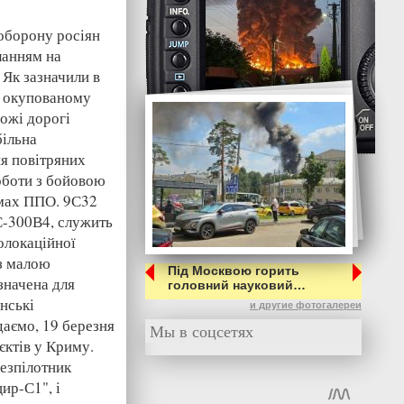
 оборону росіян
ланням на
 Як зазначили в
о окупованому
рожі дорогі
більна
ня повітряних
оботи з бойовою
емах ППО. 9С32
/С-300В4, служить
олокаційної
 з малою
Під Москвою горить
значена для
головний науковий…
нські
и другие фотогалереи
даємо, 19 березня
Мы в соцсетях
єктів у Криму.
безпілотник
ир-С1", і