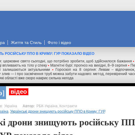
ора
Життя та Стиль
Фото і відео
Ь РОСІЙСЬКУ ППО В КРИМУ: ГУР ПОКАЗАЛО ВІДЕО
я: церковне свято сьогодні, що потрібно зробити, щоб здійснилося бажання
•
і впливають на тіло у спеку
•
Магнітні бурі: прогноз на вихідні, 8–9 серпня
•
Пе
сі залишаються актуальними
•
Гороскоп на 8 серпня: Левам – відпочинок,
у злив — і про засмічення труб можна забути надовго: метод, перевірений час
кі області вже скоро накриє сильна негода
о
відео
Україна
РБК-Україна, Контракти
раїна
,
Українські дрони знищують російську ППО в Криму: ГУР
.
кі дрони знищують російську П