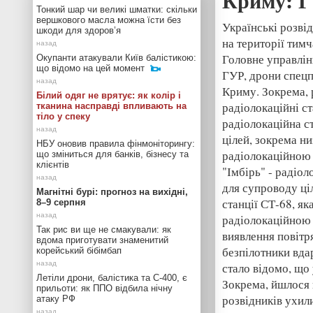
Криму: Г
Тонкий шар чи великі шматки: скільки
вершкового масла можна їсти без
Українські розві
шкоди для здоров’я
на території тим
Головне управлін
Окупанти атакували Київ балістикою:
що відомо на цей момент
ГУР, дрони спец
Криму. Зокрема, 
Білий одяг не врятує: як колір і
радіолокаційні ст
тканина насправді впливають на
тіло у спеку
радіолокаційна с
цілей, зокрема н
НБУ оновив правила фінмоніторингу:
радіолокаційною
що зміниться для банків, бізнесу та
клієнтів
"Імбірь" - радіо
для супроводу ці
Магнітні бурі: прогноз на вихідні,
станції СТ-68, як
8–9 серпня
радіолокаційною 
Так рис ви ще не смакували: як
виявлення повітр
вдома приготувати знаменитий
безпілотники вда
корейський бібімбап
стало відомо, що
Летіли дрони, балістика та С-400, є
Зокрема, йшлося 
прильоти: як ППО відбила нічну
розвідників ухили
атаку РФ