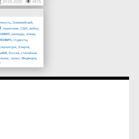
20.05.2026
4675
,
,
упность
Олимпийский
л
,
,
,
,
памятники
США
война
намо
,
,
,
рекорды
пожар
кович
,
,
студенты
,
,
,
скульптура
Азаров
ыка
,
,
Россия
стихийные
,
,
,
,
юмор
триал
Медведев
й