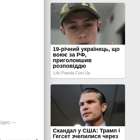
ідео
—