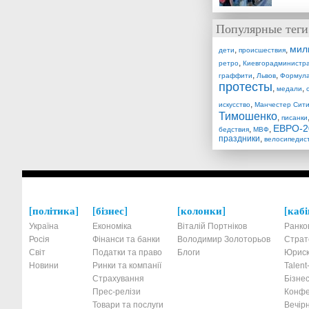
Популярные теги
мил
,
,
дети
происшествия
,
ретро
Киевгорадминистр
,
,
граффити
Львов
Формула
протесты
,
,
медали
,
искусство
Манчестер Сит
Тимошенко
,
писанки
ЕВРО-2
,
,
бедствия
МВФ
праздники
,
велосипедис
політика
бізнес
колонки
кабі
Україна
Економіка
Віталій Портніков
Ранко
Росія
Фінанси та банки
Володимир Золоторьов
Страт
Світ
Податки та право
Блоги
Юриск
Новини
Ринки та компанії
Talen
Страхування
Бізнес
Прес-релізи
Конфе
Товари та послуги
Вечірн