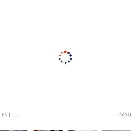
1
1
все В
из
—
—