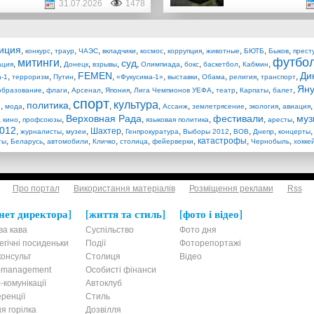
31.07.2026
1478
иция
,
,
,
,
,
,
,
,
,
,
конкурс
траур
ЧАЭС
вкладчики
космос
коррупция
животные
БЮТБ
Быков
прест
футбо
митинги
суд
,
,
,
,
,
,
,
,
,
ация
Донецк
взрывы
Олимпиада
бокс
баскетбол
Кабмин
FEMEN
Ди
,
,
,
,
,
,
,
,
,
-1
терроризм
Путин
«Фукусима-1»
выставки
Обама
религия
транспорт
Яну
,
,
,
,
,
,
,
,
образование
флаги
Арсенал
Япония
Лига Чемпионов УЕФА
театр
Карпаты
балет
спорт
культура
политика
,
,
,
,
,
,
,
,
и
мода
Ассанж
землетрясение
экология
авиация
Верховная Рада
фестивали
муз
,
,
,
,
,
,
,
кино
профсоюзы
языковая политика
аресты
012
,
,
,
Шахтер
,
,
,
,
,
журналисты
музеи
Генпрокуратура
Выборы 2012
ВОВ
Днепр
концерты
,
,
,
,
,
,
катастрофы
,
,
ты
Беларусь
автомобили
Кличко
столица
фейерверки
Чернобыль
хокке
Про портал
Використання матеріалів
Розміщення реклами
Rss
нет директора
життя та стиль
фото і відео
ва кава
Суспільство
Фото дня
егічні посиденьки
Події
Фоторепортажі
онсульт
Столиця
Відео
t-management
Особисті фінанси
-комунікації
Автоклуб
ренції
Стиль
я горілка
Дозвілля