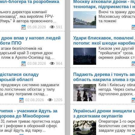
 міл-блогера та розробника
Москву атковали дрони - п
технопарк, підприємства і н
ьного директора компанії
Вночі та зранку др
ронзавод", яка виробляє FPV-
Московську област
"Упирь" й автора провоєнного…
та пожежі
05.08.2026
591
 дрон впав у натовп людей
Удари блискавок, повалені 
оботи ППО
потопи: якої шкоди наробил
 атаки безпілотників на
Києвом уже другий 
дарський край 3 серпня дрон
"пройшлася" гроза.
 пляж в Архіпо-Осипівці під…
окремих районах с
03.08.2026
964
 дісталися складу
Падають дерева і тонуть авт
арській області
область накрила злива з г
а продовжує системно завдавати
Київ і Київську об
по логістичних об'єктах у тилу
негода. Через силь
Під атаку потрапив склад…
підтоплено дороги,
02.08.2026
1205
 липня - учасники йдуть за
Українські дрони знищили 
орова до Міноборони
з десятками окупантів
 31 липня триває протестна хода
Оператори 1-го окр
ог і реформи в оборонній сфері.
безпілотних систем
и акції йдуть від парку…
завдали удару по о