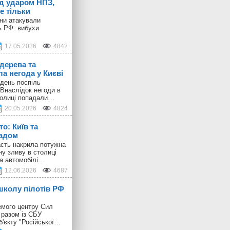
ід ударом НПЗ,
е тільки
они атакували
ь РФ: вибухи
17.05.2026
4842
дерева та
а негода у Києві
день поспіль
 Внаслідок негоди в
толиці попадали…
20.05.2026
4824
о: Київ та
радом
ласть накрила потужна
ну зливу в столиці
 а автомобілі…
12.06.2026
4687
школу пілотів РФ
емого центру Сил
 разом із СБУ
б'єкту "Російської…