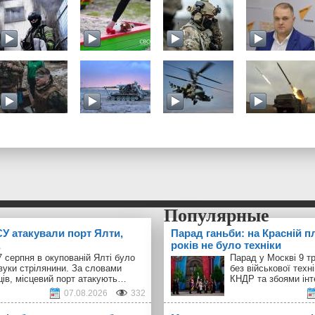
У атакували порт Ялти,
Парад ганьби: на Красній п
років не було техніки
 серпня в окупованій Ялті було
Парад у Москві 9 т
вуки стрілянини. За словами
без військової техн
ців, місцевий порт атакують…
КНДР та збоями інт
07.08.2026
332