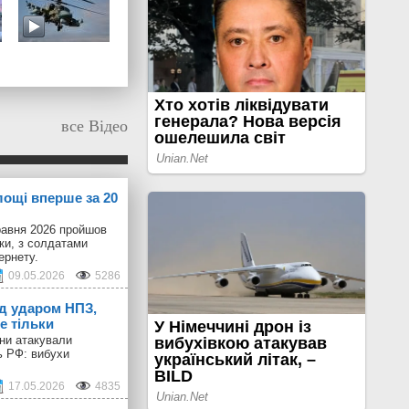
все Відео
лощі вперше за 20
равня 2026 пройшов
іки, з солдатами
ернету.
09.05.2026
5286
ід ударом НПЗ,
е тільки
они атакували
ь РФ: вибухи
17.05.2026
4835