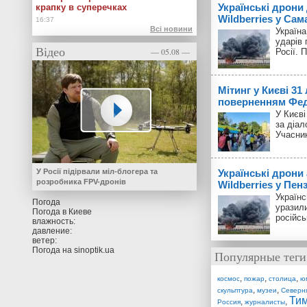
Українські дрони
крапку в суперечках
Wildberries у Сам
Всі новини
Україн
ударів 
Відео
— 05.08 —
Росії. 
Мітинг у Києві 31
поверненням Фед
У Києві
за діал
Учасник
У Росії підірвали міл-блогера та
Українські дрони
розробника FPV-дронів
Wildberries у Пенз
Українс
Погода
уразили
Погода в
Киеве
російсь
влажность:
давление:
ветер:
Погода на
sinoptik.ua
Популярные теги
,
,
,
космос
пожар
столица
ю
,
,
скульптура
музеи
Северн
Ти
,
,
Россия
журналисты