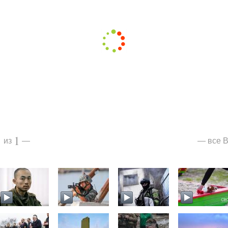
1
1
все В
из
—
—