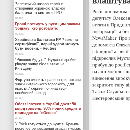
влаштувал
Зеленський назвав терміни
створення Україною власної
Росія допомогла 
балістики та системи ПРО
депутату Олексан
втекти в Придніс
Гроші потечуть у руки цим знакам
Зодіаку: хто розбагатіє
інформації та бе
NewsMaker. Про ц
Українська балістика FP-7 вже на
допомогла Олекса
сертифікації, перші удари можуть
бути восени, - Reuters
гібридної агресі
підкреслив Мустя
"Рішення будуть": Буданов зробив
прибув до російс
рішучу заяву після атаки на
Київщину
на автомобілі з 
винесення вироку
Фортуна змінить правила гри: чотири
закритого типу в
знаки китайського гороскопу, для
яких із 7 серпня починається
Також Служба інф
особливий період
Нестеровський пр
Обсяг іпотеки в Україні досяг 50
млрд гривень: 93% нових кредитів
припадає на "єОселю"
У Росії готуються до бунтів: Кремль
посилює репресивний апарат і урізає