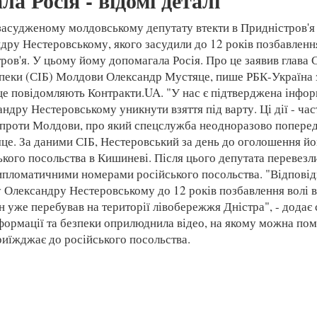
а Росія - відомі деталі
засудженому молдовському депутату втекти в Придністров'
дру Нестеровському, якого засудили до 12 років позбавлення
тров'я. У цьому йому допомагала Росія. Про це заявив глава
зпеки (СІБ) Молдови Олександр Мустяце, пише РБК-Україна 
е повідомляють Контракти.UA. "У нас є підтверджена інфор
ндру Нестеровському уникнути взяття під варту. Ці дії - ча
ї проти Молдови, про який спецслужба неодноразово поперед
це. За даними СІБ, Нестеровський за день до оголошення й
ького посольства в Кишиневі. Після цього депутата перевезл
дипломатичними номерами російського посольства. "Відповід
 Олександру Нестеровському до 12 років позбавлення волі в
ін уже перебував на території лівобережжя Дністра", - додає
ормації та безпеки оприлюднила відео, на якому можна помі
иїжджає до російського посольства.