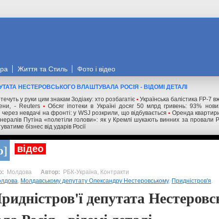
ора
Життя та Стиль
Фото і відео
ПУТАТА НЕСТЕРОВСЬКОГО ВЛАШТУВАЛА РОСІЯ - ВІДОМІ ДЕТАЛІ
течуть у руки цим знакам Зодіаку: хто розбагатіє
•
Українська балістика FP-7 в
ни, - Reuters
•
Обсяг іпотеки в Україні досяг 50 млрд гривень: 93% нов
і через невдачі на фронті: у WSJ розкрили, що відбувається
•
Оренда квартири
нералів Путіна «полетіли голови»: як у Кремлі шукають винних за провали 
уватиме бізнес від ударів Росії
о
відео
Молдова
РБК-Україна, Контракти
лдова
,
Молдавському депутату Олександру Нестеровському
,
Придністров'я
.
ридністров'ї депутата Нестеровс