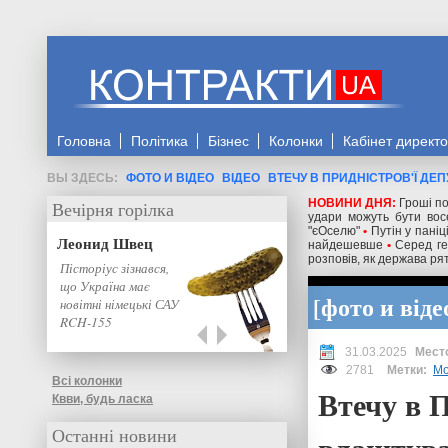
Головна
Політика
Бізнес
Колонки
Кабінет директ
ФОТО И ВІДЕО
ВІДЕО
ВТЕЧУ В ПРИДНІСТРОВ'Ї ДЕ
НОВИНИ ДНЯ:
Гроші по
Вечірня горілка
удари можуть бути восе
"єОселю"
•
Путін у паніц
Леонид Швец
найдешевше
•
Серед ге
розповів, як держава рят
Пісторіус зізнався,
що Україна має
фото и віде
новітні німецькі САУ
RCH-155
31.03.2025
2781
Метки:
Мо
Всі колонки
Втечу в П
Квви, будь ласка
Останні новини