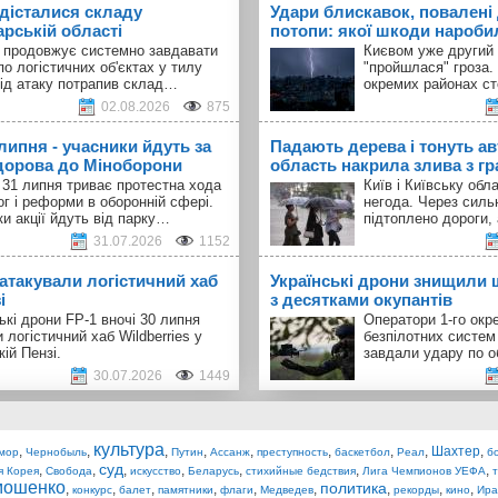
 дісталися складу
Удари блискавок, повалені 
арській області
потопи: якої шкоди наробил
а продовжує системно завдавати
Києвом уже другий 
по логістичних об'єктах у тилу
"пройшлася" гроза.
Під атаку потрапив склад…
окремих районах с
02.08.2026
875
 липня - учасники йдуть за
Падають дерева і тонуть авт
орова до Міноборони
область накрила злива з г
 31 липня триває протестна хода
Київ і Київську об
ог і реформи в оборонній сфері.
негода. Через силь
и акції йдуть від парку…
підтоплено дороги,
31.07.2026
1152
 атакували логістичний хаб
Українські дрони знищили 
і
з десятками окупантів
ькі дрони FP-1 вночі 30 липня
Оператори 1-го окр
 логістичний хаб Wildberries у
безпілотних систем
кій Пензі.
завдали удару по о
30.07.2026
1449
культура
,
,
,
,
,
,
,
,
Шахтер
,
мор
Чернобыль
Путин
Ассанж
преступность
баскетбол
Реал
б
суд
,
,
,
,
,
,
,
я Корея
Свобода
искусство
Беларусь
стихийные бедствия
Лига Чемпионов УЕФА
мошенко
политика
,
,
,
,
,
,
,
,
,
конкурс
балет
памятники
флаги
Медведев
рекорды
кино
Ира