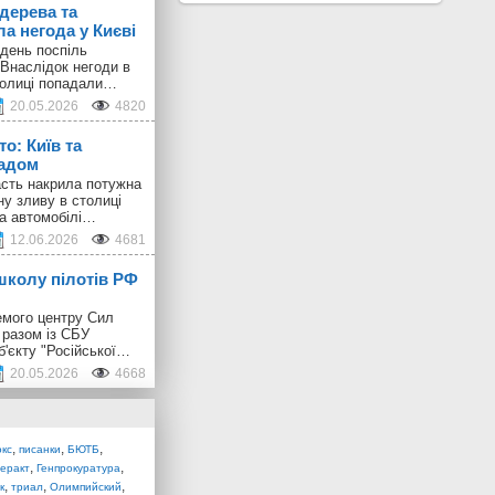
дерева та
а негода у Києві
день поспіль
 Внаслідок негоди в
толиці попадали…
20.05.2026
4820
о: Київ та
радом
ласть накрила потужна
ну зливу в столиці
 а автомобілі…
12.06.2026
4681
школу пілотів РФ
емого центру Сил
 разом із СБУ
б'єкту "Російської…
20.05.2026
4668
,
,
,
окс
писанки
БЮТБ
,
,
теракт
Генпрокуратура
,
,
,
к
триал
Олимпийский