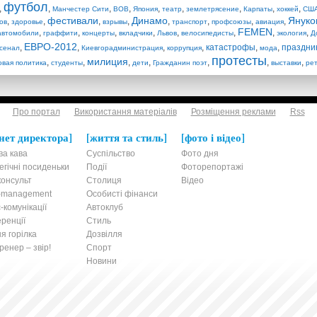
футбол
,
,
,
,
,
,
,
,
,
Манчестер Сити
ВОВ
Япония
театр
землетрясение
Карпаты
хоккей
СШ
фестивали
Динамо
Януко
,
,
,
,
,
,
,
,
ов
здоровье
взрывы
транспорт
профсоюзы
авиация
FEMEN
,
,
,
,
,
,
,
,
автомобили
граффити
концерты
вкладчики
Львов
велосипедисты
экология
Д
ЕВРО-2012
,
,
,
,
катастрофы
,
,
праздни
сенал
Киевгорадминистрация
коррупция
мода
протесты
милиция
,
,
,
,
,
,
,
овая политика
студенты
дети
Гражданин поэт
выставки
ре
Про портал
Використання матеріалів
Розміщення реклами
Rss
нет директора
життя та стиль
фото і відео
ва кава
Суспільство
Фото дня
егічні посиденьки
Події
Фоторепортажі
онсульт
Столиця
Відео
t-management
Особисті фінанси
-комунікації
Автоклуб
ренції
Стиль
я горілка
Дозвілля
енер – звір!
Спорт
Новини