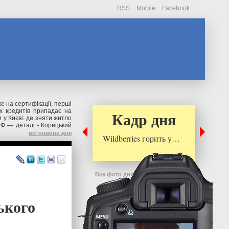
RSS
Mobile
Facebook
же на сертифікації, перші
их кредитів припадає на
Кадр дня
 у Києві: де зняти житло
РФ — деталі
•
Корецький
всі новини дня
Wildberries горить у…
Все фото дня
ького