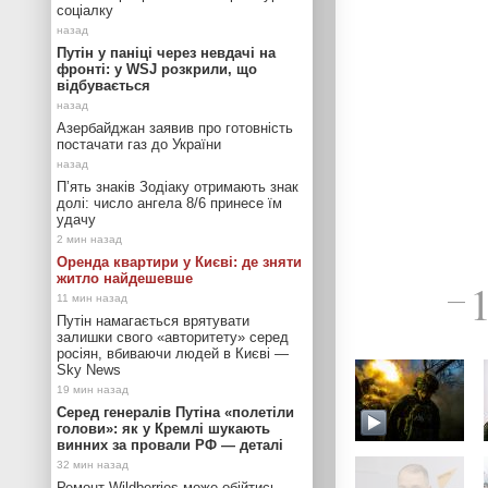
соціалку
Путін у паніці через невдачі на
фронті: у WSJ розкрили, що
відбувається
Азербайджан заявив про готовність
постачати газ до України
П’ять знаків Зодіаку отримають знак
долі: число ангела 8/6 принесе їм
удачу
Оренда квартири у Києві: де зняти
житло найдешевше
—
Путін намагається врятувати
залишки свого «авторитету» серед
росіян, вбиваючи людей в Києві —
Sky News
Серед генералів Путіна «полетіли
голови»: як у Кремлі шукають
винних за провали РФ — деталі
Ремонт Wildberries може обійтись