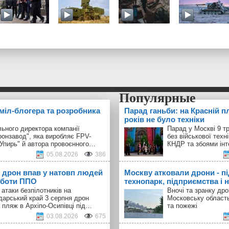
 міл-блогера та розробника
Парад ганьби: на Красній п
років не було техніки
ьного директора компанії
Парад у Москві 9 т
ронзавод", яка виробляє FPV-
без військової техн
"Упирь" й автора провоєнного…
КНДР та збоями інт
05.08.2026
386
 дрон впав у натовп людей
Москву атковали дрони - п
оботи ППО
технопарк, підприємства і н
 атаки безпілотників на
Вночі та зранку др
дарський край 3 серпня дрон
Московську област
 пляж в Архіпо-Осипівці під…
та пожежі
03.08.2026
675