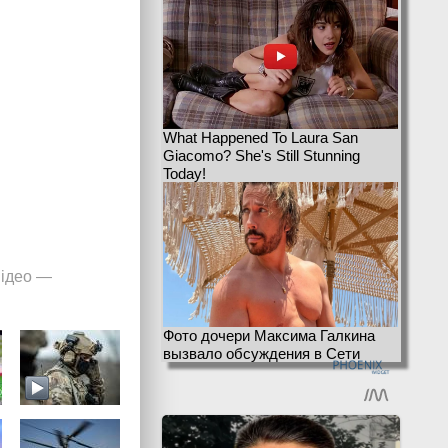
What Happened To Laura San
Giacomo? She's Still Stunning
Today!
ідео
—
Фото дочери Максима Галкина
вызвало обсуждения в Сети