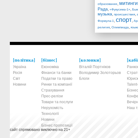
митинги
,
образование
Рада
,
,
«Фукусима-1»
Бык
музыка
,
,
происшествия
спорт
,
,
Формула-1
Ар
,
,
религия
Олимпиада
язык
політика
бізнес
колонки
кабі
Україна
Економіка
Віталій Портніков
Ранко
Росія
Фінанси та банки
Володимир Золоторьов
Страт
Світ
Податки та право
Блоги
Юриск
Новини
Ринки та компанії
Talen
Страхування
Бізнес
Прес-релізи
Конфе
Товари та послуги
Вечірн
Нерухомість
Наш тр
Технології
Новини
Бізнес пропозиції
сайт спрямовано виключно на 21+