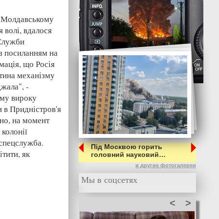
я Молдавському
 волі, вдалося
 Служби
з посиланням на
мація, що Росія
стина механізму
жала", -
ому вироку
и в Придністров'я
но, на момент
 колонії
 спецслужба.
Під Москвою горить
тити, як
головний науковий…
и другие фотогалереи
Мы в соцсетях
<
>