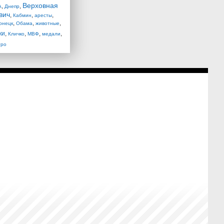
Верховная
,
,
А
Днепр
вич
,
,
,
Кабмин
аресты
,
,
,
онецк
Обама
животные
ки
,
,
,
,
Кличко
МВФ
медали
тро