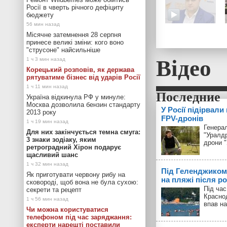
Росії в чверть річного дефіциту
бюджету
Місячне затемнення 28 серпня
принесе великі зміни: кого воно
"струсоне" найсильніше
Відео
Корецький розповів, як держава
рятуватиме бізнес від ударів Росії
Україна відкинула РФ у минуле:
Москва дозволила бензин стандарту
У Росії підірвали
2013 року
FPV-дронів
Генерал
Для них закінчується темна смуга:
"Уралд
3 знаки зодіаку, яким
дрони 
ретроградний Хірон подарує
щасливий шанс
Під Геленджиком
Як приготувати червону рибу на
на пляжі після р
сковороді, щоб вона не була сухою:
Під час
секрети та рецепт
Красно
впав на
Чи можна користуватися
телефоном під час заряджання:
експерти нарешті поставили