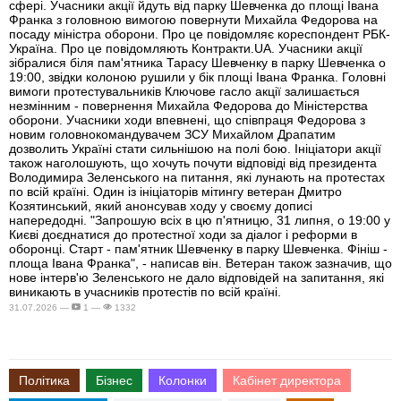
сфері. Учасники акції йдуть від парку Шевченка до площі Івана
Франка з головною вимогою повернути Михайла Федорова на
посаду міністра оборони. Про це повідомляє кореспондент РБК-
Україна. Про це повідомляють Контракти.UA. Учасники акції
зібралися біля пам'ятника Тарасу Шевченку в парку Шевченка о
19:00, звідки колоною рушили у бік площі Івана Франка. Головні
вимоги протестувальників Ключове гасло акції залишається
незмінним - повернення Михайла Федорова до Міністерства
оборони. Учасники ходи впевнені, що співпраця Федорова з
новим головнокомандувачем ЗСУ Михайлом Драпатим
дозволить Україні стати сильнішою на полі бою. Ініціатори акції
також наголошують, що хочуть почути відповіді від президента
Володимира Зеленського на питання, які лунають на протестах
по всій країні. Один із ініціаторів мітингу ветеран Дмитро
Козятинський, який анонсував ходу у своєму дописі
напередодні. "Запрошую всіх в цю п'ятницю, 31 липня, о 19:00 у
Києві доєднатися до протестної ходи за діалог і реформи в
оборонці. Старт - пам'ятник Шевченку в парку Шевченка. Фініш -
площа Івана Франка", - написав він. Ветеран також зазначив, що
нове інтерв'ю Зеленського не дало відповідей на запитання, які
виникають в учасників протестів по всій країні.
31.07.2026 —
1 —
1332
Політика
Бізнес
Колонки
Кабінет директора