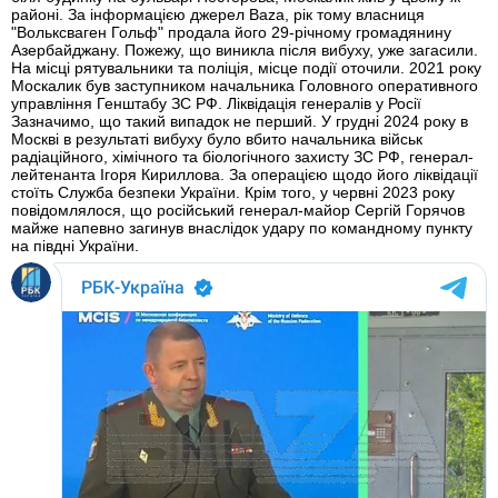
районі. За інформацією джерел Baza, рік тому власниця
"Вольксваген Гольф" продала його 29-річному громадянину
Азербайджану. Пожежу, що виникла після вибуху, уже загасили.
На місці рятувальники та поліція, місце події оточили. 2021 року
Москалик був заступником начальника Головного оперативного
управління Генштабу ЗС РФ. Ліквідація генералів у Росії
Зазначимо, що такий випадок не перший. У грудні 2024 року в
Москві в результаті вибуху було вбито начальника військ
радіаційного, хімічного та біологічного захисту ЗС РФ, генерал-
лейтенанта Ігоря Кириллова. За операцією щодо його ліквідації
стоїть Служба безпеки України. Крім того, у червні 2023 року
повідомлялося, що російський генерал-майор Сергій Горячов
майже напевно загинув внаслідок удару по командному пункту
на півдні України.