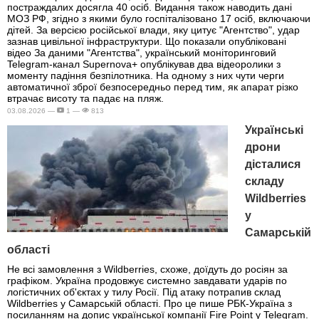
постраждалих досягла 40 осіб. Видання також наводить дані
МОЗ РФ, згідно з якими було госпіталізовано 17 осіб, включаючи
дітей. За версією російської влади, яку цитує "Агентство", удар
зазнав цивільної інфраструктури. Що показали опубліковані
відео За даними "Агентства", український моніторинговий
Telegram-канал Supernova+ опублікував два відеоролики з
моменту падіння безпілотника. На одному з них чути черги
автоматичної зброї безпосередньо перед тим, як апарат різко
втрачає висоту та падає на пляж.
03.08.2026 —
1 —
813
Українські
дрони
дісталися
складу
Wildberries
у
Самарській
області
Не всі замовлення з Wildberries, схоже, доїдуть до росіян за
графіком. Україна продовжує системно завдавати ударів по
логістичних об'єктах у тилу Росії. Під атаку потрапив склад
Wildberries у Самарській області. Про це пише РБК-Україна з
посиланням на допис української компанії Fire Point у Telegram.