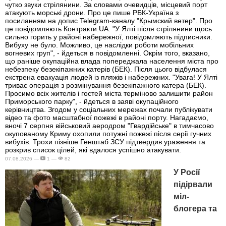
чутко звуки стрілянини. За словами очевидців, місцевий порт
атакують морські дрони. Про це пише РБК-Україна з
посиланням на допис Telegram-каналу "Крымский ветер". Про
це повідомляють Контракти.UA. "У Ялті після стрілянини щось
сильно горить у районі набережної, повідомляють підписники.
Вибуху не було. Можливо, це наслідки роботи мобільних
вогневих груп", - йдеться в повідомленні. Окрім того, вказано,
що раніше окупаційна влада попереджала населення міста про
небезпеку безекіпажних катерів (БЕК). Після цього відбулася
екстрена евакуація людей із пляжів і набережних. "Увага! У Ялті
триває операція з розмінування безекіпажного катера (БЕК).
Просимо всіх жителів і гостей міста терміново залишити район
Приморського парку", - йдеться в заяві окупаційного
керівництва. Згодом у соціальних мережах почали публікувати
відео та фото масштабної пожежі в районі порту. Нагадаємо,
вночі 7 серпня військовий аеродром "Гвардійське" в тимчасово
окупованому Криму охопили потужні пожежі після серії гучних
вибухів. Трохи пізніше Генштаб ЗСУ підтвердив ураження та
розкрив список цілей, які вдалося успішно атакувати.
07.08.2026 —
1 —
82
У Росії
підірвали
міл-
блогера та