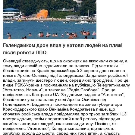
Геленджиком дрон впав у натовп людей на пляжі
після роботи ППО
Очевидці стверджують, що на околицях не включали сирену, а
тому люди спокійно відпочивали на пляжах. Під час атаки
безпілотників на Краснодарський край 3 серпня дрон впав на
пляж в Архіпо-Осипівці під Геленджиком. За даними російської
влади, загинули шестеро людей, серед яких троє дітей. Про це
пише РБК-Україна з посиланням на публікацію Telegram-каналу
"Агентство. Новини", а також на "Радіо Свобода". Про це
повідомляють Контракти.UA. За даними видання "Агентство",
безпілотник упав на пляж у селі Архіпо-Осипівка під
Геленджиком. Видання з посиланням на заяви губернатора
Краснодарського краю Веніаміна Кондратьєва пише, що
спочатку російська влада повідомляла про трьох загиблих і 13
постраждалих, потім оперативний штаб регіону підтвердив
загибель чотирьох людей, включаючи дитину. Пізніше, як
повідомляє "Агентство", Кондратьєв заявив, що кількість
загиблих зросла до шести, серед них троє дітей, а кількість