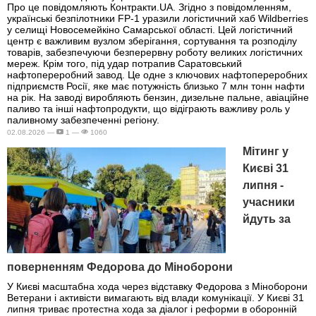
Про це повідомляють Контракти.UA. Згідно з повідомленням,
українські безпілотники FP-1 уразили логістичний хаб Wildberries
у селищі Новосемейкіно Самарської області. Цей логістичний
центр є важливим вузлом зберігання, сортування та розподілу
товарів, забезпечуючи безперервну роботу великих логістичних
мереж. Крім того, під удар потрапив Саратовський
нафтопереробний завод. Це одне з ключових нафтопереробних
підприємств Росії, яке має потужність близько 7 млн тонн нафти
на рік. На заводі виробляють бензин, дизельне пальне, авіаційне
паливо та інші нафтопродукти, що відіграють важливу роль у
паливному забезпеченні регіону.
02.08.2026 —
1 —
1060
Мітинг у
Києві 31
липня -
учасники
йдуть за
поверненням Федорова до Міноборони
У Києві масштабна хода через відставку Федорова з Міноборони
Ветерани і активісти вимагають від влади комунікації. У Києві 31
липня триває протестна хода за діалог і реформи в оборонній