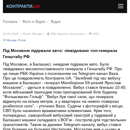
КОНТРАКТИ.
UA
Головна
Фото и Відео
Відео
25.04.2025 —
Росія, Москва —
РБК-Україна, Контракти —
2051
Москва
,
Росія
Під Москвою підірвали авто: ліквідовано топ-генерала
Генштабу РФ
Під Москвою, в Балашисі, невідомі підірвали авто. Було
ліквідовано високопоставленого генерала з Генштабу РФ. Про
це пише РБК-Україна з посиланням на Telegram-канал Baza.
Про це повідомляють Контракти.UA. "Загиблий під час вибуху
машини в Балашисі - генерал Міноборони 59-річний Ярослав
Москалик", - ідеться в повідомленні. Вибух стався близько 10:40,
коли військовий приходив повз припаркований біля будинку
"Фольксваген Гольф". "Вибух був такої сили, що генерала
відкинуло на кілька метрів, а у квартирах на нижніх поверхах
розбилося скло", - уточнює Baza. Судячи з фотографій з місця,
СВП було начинено вражаючими елементами. Крім того,
попередньо, саморобний вибуховий пристрій у підірваній у
Балашисі машині складався з ВОГів - пострілів для підствольних
гранатометів. Також за даними Telegram-каналу, вибух стався
біля будинку на бульварі Нестерова, Москалик жив у цьому ж