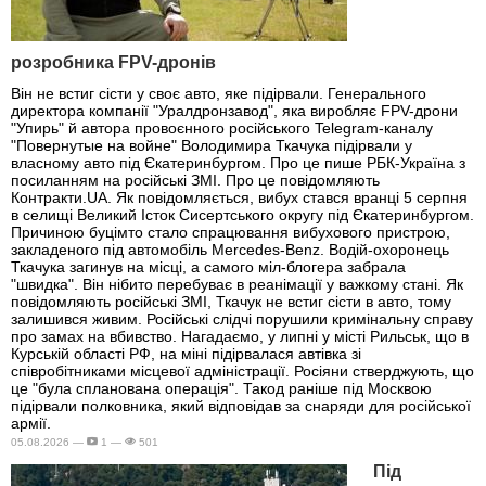
розробника FPV-дронів
Він не встиг сісти у своє авто, яке підірвали. Генерального
директора компанії "Уралдронзавод", яка виробляє FPV-дрони
"Упирь" й автора провоєнного російського Telegram-каналу
"Повернутые на войне" Володимира Ткачука підірвали у
власному авто під Єкатеринбургом. Про це пише РБК-Україна з
посиланням на російські ЗМІ. Про це повідомляють
Контракти.UA. Як повідомляється, вибух стався вранці 5 серпня
в селищі Великий Істок Сисертського округу під Єкатеринбургом.
Причиною буцімто стало спрацювання вибухового пристрою,
закладеного під автомобіль Mercedes-Benz. Водій-охоронець
Ткачука загинув на місці, а самого міл-блогера забрала
"швидка". Він нібито перебуває в реанімації у важкому стані. Як
повідомляють російські ЗМІ, Ткачук не встиг сісти в авто, тому
залишився живим. Російські слідчі порушили кримінальну справу
про замах на вбивство. Нагадаємо, у липні у місті Рильськ, що в
Курській області РФ, на міні підірвалася автівка зі
співробітниками місцевої адміністрації. Росіяни стверджують, що
це "була спланована операція". Такод раніше під Москвою
підірвали полковника, який відповідав за снаряди для російської
армії.
05.08.2026 —
1 —
501
Під