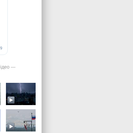
ідео
—