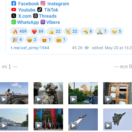
1
1
все В
из
—
—