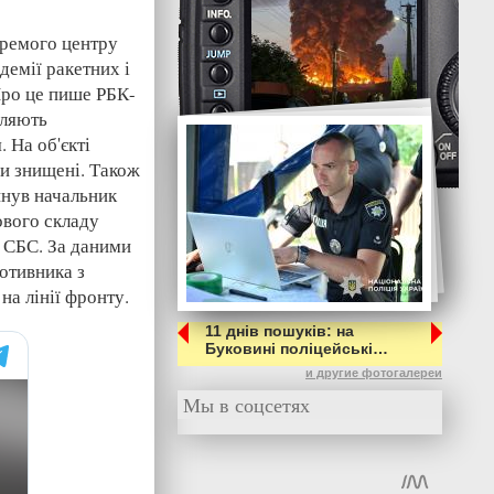
кремого центру
демії ракетних і
Про це пише РБК-
мляють
 На об'єкті
ни знищені. Також
инув начальник
ового складу
 СБС. За даними
отивника з
на лінії фронту.
11 днів пошуків: на
Буковині поліцейські…
и другие фотогалереи
Мы в соцсетях