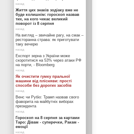
Життя цих знаків зодіаку вже не
буде колишнім: гороскоп назвав
тих, на кого чекає великий
поворот із 8 серпня
На вигляд – звичайне рагу, на смак –
ресторанна страва: як приготувати
таку вечерю
Експорт зерна з України може
скоротитися на 53% через атаки РФ
на порти, - Bloomberg
Як очистити гумку пральної
машини від плісняви: прості
способи без дорогих засобів
Венс чи Рубіо: Трамп назвав свого
фаворита на майбутніх виборах
президента
Гороскоп на 8 серпня за картами
Таро: Дівам - суперечки, Ракам -
емоції