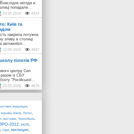
 Внаслідок негоди в
толиці попадали…
20.05.2026
4824
о: Київ та
радом
ласть накрила потужна
ну зливу в столиці
 а автомобілі…
12.06.2026
4687
школу пілотів РФ
емого центру Сил
 разом із СБУ
б'єкту "Російської…
20.05.2026
4676
,
,
шествия
коррупция
,
,
,
,
взрывы
юмор
Путин
,
,
,
л
выставки
Чернобыль
ВРО-2012
,
,
БЮТБ
о
милиция
,
,
,
США