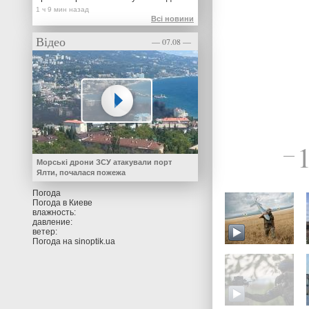
Всі новини
Відео
— 07.08 —
—
Морські дрони ЗСУ атакували порт
Ялти, почалася пожежа
Погода
Погода в
Киеве
влажность:
давление:
ветер:
Погода на
sinoptik.ua