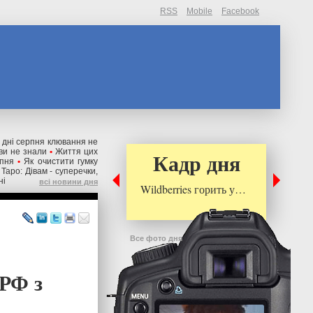
RSS
Mobile
Facebook
і дні серпня клювання не
 ви не знали
•
Життя цих
Кадр дня
рпня
•
Як очистити гумку
Таро: Дівам - суперечки,
ні
всі новини дня
Wildberries горить у…
Все фото дня
 РФ з