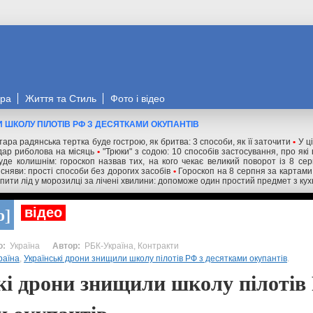
ора
Життя та Стиль
Фото і відео
 ШКОЛУ ПІЛОТІВ РФ З ДЕСЯТКАМИ ОКУПАНТІВ
тара радянська тертка буде гострою, як бритва: 3 способи, як її заточити
•
У ц
дар риболова на місяць
•
"Трюки" з содою: 10 способів застосування, про які
буде колишнім: гороскоп назвав тих, на кого чекає великий поворот із 8 се
сняви: прості способи без дорогих засобів
•
Гороскоп на 8 серпня за картами 
пити лід у морозилці за лічені хвилини: допоможе один простий предмет з кух
о
відео
Україна
РБК-Україна, Контракти
раїна
,
Українські дрони знищили школу пілотів РФ з десятками окупантів
.
кі дрони знищили школу пілотів