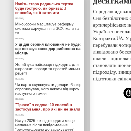
десяткам
Навіть стара радянська тертка
буде гострою, як бритва: 3
Серед ліквідован
способи, як її заточити
Сил безпілотних с
артилерійських н
Міноборони масштабує реформу
системи харчування в ЗСУ: коли та
Україна з посила
як
Контракти.UA. У 
перебували чотир
У ці дні серпня клювання не буде:
що показує календар риболова на
ліквідовано боєк
місяць
школи - підполко
становлять щонай
Які яблука найкраще підходять для
шарлотки: поради та простий мамин
підрозділу, знищ
рецепт
підготовки екіпаж
Чи варто скуповувати долари: банкір
спрогнозував, чого чекати від курсу
наступного тижня
"Трюки" з содою: 10 способів
застосування, про які ви не знали
Вступ-2026: як підтвердити місце
навчання після повідомлення
"рекомендовано до зарахування"