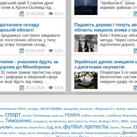
дарський край 3 серпня дрон
"пройшлася" гроза.
 пляж в Архіпо-Осипівці під…
окремих районах с
03.08.2026
1011
 дісталися складу
Падають дерева і тонуть авт
арській області
область накрила злива з г
а продовжує системно завдавати
Київ і Київську об
по логістичних об'єктах у тилу
негода. Через силь
Під атаку потрапив склад…
підтоплено дороги,
02.08.2026
1251
 липня - учасники йдуть за
Українські дрони знищили 
орова до Міноборони
з десятками окупантів
 31 липня триває протестна хода
Оператори 1-го окр
ог і реформи в оборонній сфері.
безпілотних систем
и акції йдуть від парку…
завдали удару по о
31.07.2026
1526
,
,
катастрофы
,
,
,
,
,
 Чемпионов УЕФА
конкурс
вкладчики
религия
«Фукусима-1»
пожар
проис
спорт
FEMEN
,
,
,
,
,
,
,
,
ие
ретро
Олимпиада
аресты
война
писанки
стихийные бедствия
Тимошенко
,
,
,
,
,
,
,
,
сь
концерты
профсоюзы
преступность
Реал
Выборы 2012
МВФ
триа
футбол
протесты
укович
суд
Е
,
,
,
,
,
,
,
,
,
экология
баскетбол
ВОВ
балет
Япония
Динам
,
,
,
,
,
,
,
,
непр
кино
траур
дети
рекорды
фейерверки
авиация
Киевгорадминистрация