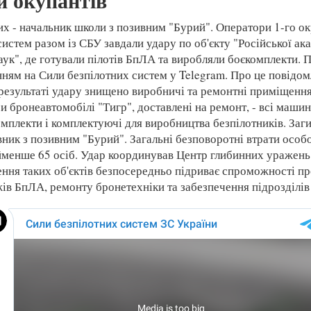
и окупантів
их - начальник школи з позивним "Бурий". Оператори 1-го о
истем разом із СБУ завдали удару по об'єкту "Російської ака
аук", де готували пілотів БпЛА та виробляли боєкомплекти. 
нням на Сили безпілотних систем у Telegram. Про це повідо
результаті удару знищено виробничі та ремонтні приміщення.
и бронеавтомобілі "Тигр", доставлені на ремонт, - всі маши
омплекти і комплектуючі для виробництва безпілотників. Заг
вник з позивним "Бурий". Загальні безповоротні втрати особ
менше 65 осіб. Удар координував Центр глибинних уражень
ення таких об'єктів безпосередньо підриває спроможності пр
ів БпЛА, ремонту бронетехніки та забезпечення підрозділів 