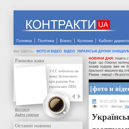
Головна
Політика
Бізнес
Колонки
Кабінет директ
ФОТО И ВІДЕО
ВІДЕО
УКРАЇНСЬКІ ДРОНИ ЗНИЩИЛИ
НОВИНИ ДНЯ:
Навіть с
Ранкова кава
буде: що показує кален
знаків зодіаку вже не 
У ЄС відповіли на
пральної машини від плі
Ракам - емоції
•
Як розто
заяву Зеленського
про ракети для
фото и віде
української ППО
20.05.2026
4676
Метки:
Ук
Всі гості
Українсь
Дайте горілки
Останні новини