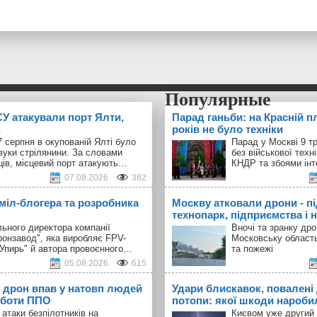
У атакували порт Ялти,
Парад ганьби: на Красній п
років не було техніки
 серпня в окупованій Ялті було
Парад у Москві 9 т
вуки стрілянини. За словами
без військової техн
ців, місцевий порт атакують…
КНДР та збоями інт
07.08.2026
382
 міл-блогера та розробника
Москву атковали дрони - п
технопарк, підприємства і н
ьного директора компанії
Вночі та зранку др
ронзавод", яка виробляє FPV-
Московську област
"Упирь" й автора провоєнного…
та пожежі
05.08.2026
615
 дрон впав у натовп людей
Удари блискавок, повалені 
оботи ППО
потопи: якої шкоди наробил
 атаки безпілотників на
Києвом уже другий 