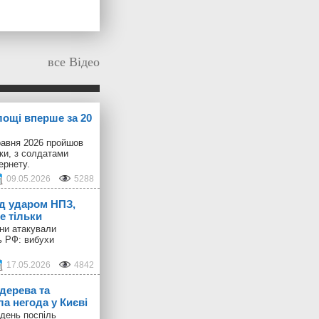
все Відео
лощі вперше за 20
равня 2026 пройшов
іки, з солдатами
ернету.
09.05.2026
5288
ід ударом НПЗ,
е тільки
они атакували
ь РФ: вибухи
17.05.2026
4842
дерева та
а негода у Києві
день поспіль