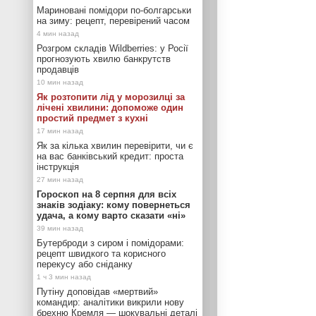
Мариновані помідори по-болгарськи
на зиму: рецепт, перевірений часом
Розгром складів Wildberries: у Росії
прогнозують хвилю банкрутств
продавців
Як розтопити лід у морозилці за
лічені хвилини: допоможе один
простий предмет з кухні
Як за кілька хвилин перевірити, чи є
на вас банківський кредит: проста
інструкція
Гороскоп на 8 серпня для всіх
знаків зодіаку: кому повернеться
удача, а кому варто сказати «ні»
Бутерброди з сиром і помідорами:
рецепт швидкого та корисного
перекусу або сніданку
Путіну доповідав «мертвий»
командир: аналітики викрили нову
брехню Кремля — шокувальні деталі