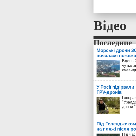
Відео
Морські дрони ЗС
почалася пожежа
Вдень 7
чутко з
очевид
У Росії підірвали
FPV-дронів
Генерал
"Уралд
дрони 
Під Геленджиком
на пляжі після р
Під час