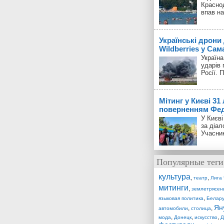
Красно
впав на
Українські дрони
Wildberries у Сам
Україн
ударів 
Росії. 
Мітинг у Києві 31
поверненням Фед
У Києві
за діал
Учасник
Популярные теги
культура
,
,
театр
Лига
митинги
,
землетрясен
,
языковая политика
Белару
Ян
,
,
автомобили
столица
,
,
,
мода
Донецк
искусство
Д