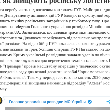
, як знищують російську логісти
аси перебувають під вогневим контролем ГУР. Майстри підро
ем Департаменту активних дій ГУР блокують сухопутний ко
ляють техніку російських загарбників у глибокому тилу. Про
нням на Telegram Головного управління розвідки Міноборон
тракти.UA. Зазначається, що ділянки траси між тимчасово 
ітополем та Джанкоєм перебувають під вогневим контролем
ої розвідки. На відео бійці ГУР показали, як палають уражен
, вантажівки та трал. Успішні операції ГУР Нагадаємо, нещ
аному Криму українські розвідники завдали ударів по війсь
 які використовувалися для перевезення техніки та пального.
УР "Примари" провів масштабну операцію у тимчасово окуп
 виведені з ладу два великі десантні кораблі Чорноморського
ай Фільчєнков". Також у період з лютого по квітень 2026 рок
 спецоперація зі знищення найманців підрозділу "Ахмат" Рос
мку.