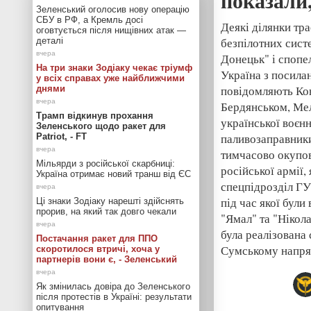
показали
Зеленський оголосив нову операцію
СБУ в РФ, а Кремль досі
Деякі ділянки тр
оговтується після нищівних атак —
безпілотних сист
деталі
Донецьк" і спопе
На три знаки Зодіаку чекає тріумф
Україна з посила
у всіх справах уже найближчими
повідомляють Кон
днями
Бердянськом, Мел
Трамп відкинув прохання
української воєнн
Зеленського щодо ракет для
паливозаправники
Patriot, - FT
тимчасово окупов
Мільярди з російської скарбниці:
російської армії,
Україна отримає новий транш від ЄС
спецпідрозділ Г
під час якої були
Ці знаки Зодіаку нарешті здійснять
прорив, на який так довго чекали
"Ямал" та "Нікол
була реалізована
Постачання ракет для ППО
Сумському напря
скоротилося втричі, хоча у
партнерів вони є, - Зеленський
Як змінилась довіра до Зеленського
після протестів в Україні: результати
опитування