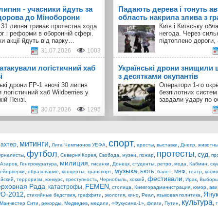
 липня - учасники йдуть за
Падають дерева і тонуть авт
орова до Міноборони
область накрила злива з г
 31 липня триває протестна хода
Київ і Київську об
ог і реформи в оборонній сфері.
негода. Через силь
и акції йдуть від парку…
підтоплено дороги,
31.07.2026
1003
 атакували логістичний хаб
Українські дрони знищили 
і
з десятками окупантів
ькі дрони FP-1 вночі 30 липня
Оператори 1-го окр
 логістичний хаб Wildberries у
безпілотних систем
кій Пензі.
завдали удару по о
30.07.2026
1295
спорт
митинги
ахтер
,
,
,
,
,
,
,
Лига Чемпионов УЕФА
аресты
выставки
Днепр
животн
футбол
протесты
суд
,
,
,
,
,
,
,
,
урналисты
Северня Корея
Свобода
музеи
пожар
пр
милиция
,
,
,
,
,
,
,
,
,
Азаров
Генпрокуратура
писанки
Донецк
студенты
ретро
мода
Кабмин
ску
музыка
,
,
,
,
,
,
,
,
,
ейерверки
образование
концерты
транспорт
БЮТБ
балет
МВФ
театр
косм
фестивали
,
,
,
,
,
,
,
,
йский
терроризм
конкурс
преступность
Чернобыль
хоккей
Ирак
Выборы
ерховная Рада
FEMEN
,
катастрофы
,
,
,
,
,
столица
Киевгорадминистрация
юмор
ави
О-2012
Яну
,
,
,
,
,
,
,
стихийные бедствия
граффити
экология
кино
Реал
языковая политика
культура
,
,
,
,
,
,
,
,
Манчестер Сити
рекорды
Медведев
медали
«Фукусима-1»
флаги
Путин