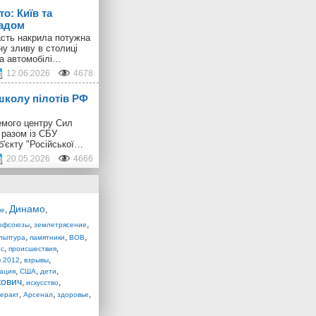
о: Київ та
радом
ласть накрила потужна
ну зливу в столиці
 а автомобілі…
12.06.2026
4678
школу пілотів РФ
емого центру Сил
 разом із СБУ
б'єкту "Російської…
20.05.2026
4666
Динамо
,
,
ые
,
,
офсоюзы
землетрясение
,
,
,
льптура
памятники
ВОВ
,
,
ос
происшествия
,
,
 2012
взрывы
,
,
,
ация
США
дети
кович
,
,
искусство
,
,
,
теракт
Арсенал
здоровье