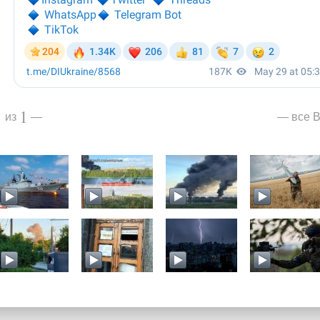
1
1
все В
из
—
—