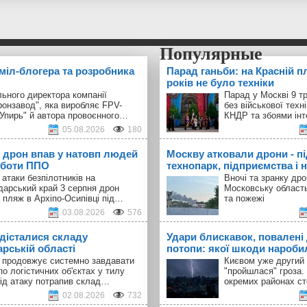
 міл-блогера та розробника
Парад ганьби: на Красній п
років не було техніки
ьного директора компанії
Парад у Москві 9 т
ронзавод", яка виробляє FPV-
без військової техн
"Упирь" й автора провоєнного…
КНДР та збоями інт
05.08.2026
180
 дрон впав у натовп людей
Москву атковали дрони - п
оботи ППО
технопарк, підприємства і н
 атаки безпілотників на
Вночі та зранку др
дарський край 3 серпня дрон
Московську област
 пляж в Архіпо-Осипівці під…
та пожежі
03.08.2026
576
 дісталися складу
Удари блискавок, повалені 
арській області
потопи: якої шкоди наробил
а продовжує системно завдавати
Києвом уже другий 
по логістичних об'єктах у тилу
"пройшлася" гроза.
Під атаку потрапив склад…
окремих районах с
02.08.2026
732