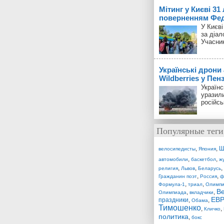
Мітинг у Києві 31
поверненням Фед
У Києві
за діал
Учасник
Українські дрони
Wildberries у Пенз
Українс
уразили
російсь
Популярные теги
,
,
Ш
велосипедисты
Япония
,
,
автомобили
баскетбол
ж
,
,
,
религия
Львов
Беларусь
,
,
Гражданин поэт
Россия
ф
,
,
Формула-1
триал
Олимпи
В
,
,
Олимпиада
вкладчики
ЕВР
праздники
,
,
Обама
Тимошенко
,
,
Кличко
политика
,
бокс