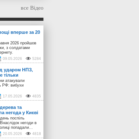
все Відео
лощі вперше за 20
равня 2026 пройшов
іки, з солдатами
ернету.
09.05.2026
5284
ід ударом НПЗ,
е тільки
они атакували
ь РФ: вибухи
17.05.2026
4835
дерева та
а негода у Києві
день поспіль
 Внаслідок негоди в
толиці попадали…
20.05.2026
4818