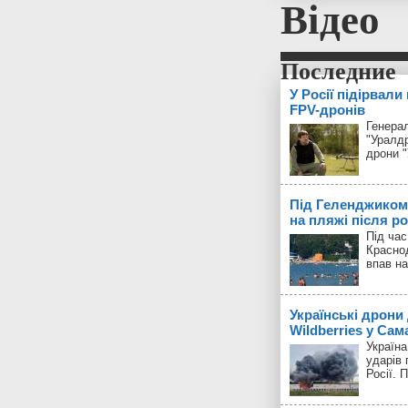
Відео
У Росії підірвали
FPV-дронів
Генерал
"Уралд
дрони 
Під Геленджиком
на пляжі після р
Під час
Красно
впав на
Українські дрони
Wildberries у Сам
Україн
ударів 
Росії. 