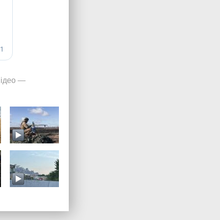
ідео
—