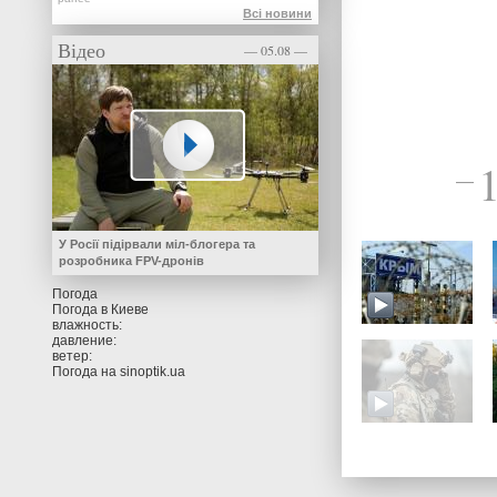
Всі новини
Відео
— 05.08 —
—
У Росії підірвали міл-блогера та
розробника FPV-дронів
Погода
Погода в
Киеве
влажность:
давление:
ветер:
Погода на
sinoptik.ua