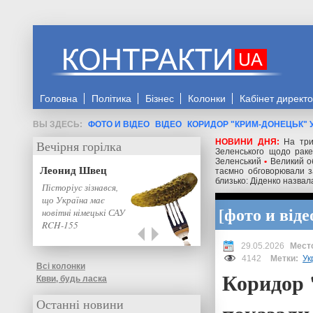
Головна
Політика
Бізнес
Колонки
Кабінет директ
ФОТО И ВІДЕО
ВІДЕО
КОРИДОР "КРИМ-ДОНЕЦЬК" У
НОВИНИ ДНЯ:
На три
Вечірня горілка
Зеленського щодо ракет
Зеленський
•
Великий о
Леонид Швец
таємно обговорювали з
близько: Діденко назвал
Пісторіус зізнався,
що Україна має
фото и віде
новітні німецькі САУ
RCH-155
29.05.2026
4142
Метки:
Ук
Всі колонки
Коридор 
Квви, будь ласка
Останні новини