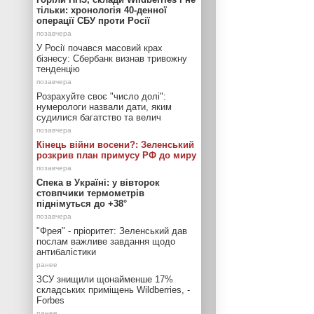
тільки: хронологія 40-денної
операції СБУ проти Росії
У Росії почався масовий крах
бізнесу: Сбербанк визнав тривожну
тенденцію
Розрахуйте своє "число долі":
нумерологи назвали дати, яким
судилися багатство та велич
Кінець війни восени?: Зеленський
розкрив план примусу РФ до миру
Спека в Україні: у вівторок
стовпчики термометрів
піднімуться до +38°
"Фрея" - пріоритет: Зеленський дав
послам важливе завдання щодо
антибалістики
ЗСУ знищили щонайменше 17%
складських приміщень Wildberries, -
Forbes