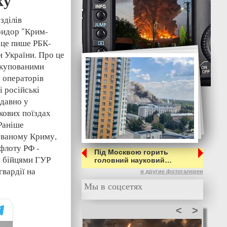
ку
зділів
ридор "Крим-
 це пише РБК-
и України. Про це
окупованими
 операторів
і російські
одавно у
кових поїздах
 Раніше
ованому Криму,
 флоту РФ -
Під Москвою горить
у бійцями ГУР
головний науковий…
гвардії на
и другие фотогалереи
Мы в соцсетях
<
>