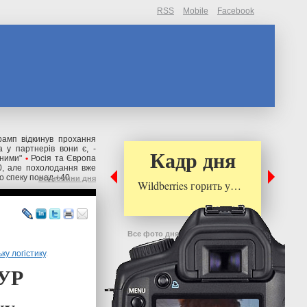
RSS
Mobile
Facebook
рамп відкинув прохання
 у партнерів вони є, -
Кадр дня
ьними"
•
Росія та Європа
0, але похолодання вже
о спеку понад +40
всі новини дня
Wildberries горить у…
Все фото дня
ку логістику
.
ГУР