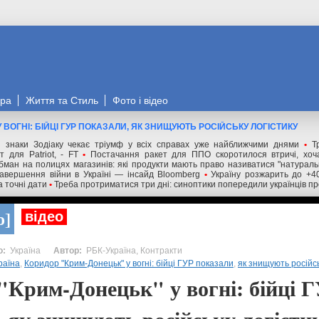
ора
Життя та Стиль
Фото і відео
 ВОГНІ: БІЙЦІ ГУР ПОКАЗАЛИ, ЯК ЗНИЩУЮТЬ РОСІЙСЬКУ ЛОГІСТИКУ
 знаки Зодіаку чекає тріумф у всіх справах уже найближчими днями
•
Т
 для Patriot, - FT
•
Постачання ракет для ППО скоротилося втричі, хоча
бман на полицях магазинів: які продукти мають право називатися "натурал
авершення війни в Україні — інсайд Bloomberg
•
Україну розжарить до +4
а точні дати
•
Треба протриматися три дні: синоптики попередили українців пр
о
відео
Україна
РБК-Україна, Контракти
раїна
,
Коридор "Крим-Донецьк" у вогні: бійці ГУР показали
,
як знищують російсь
"Крим-Донецьк" у вогні: бійці 