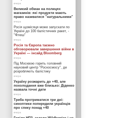
Великий обман на полицях
магазинів: які продукти мають
право називатися "натуральними"
Росія щомісяця може запускати по
Україні до 100 балістичних ракет, -
"Флеш"
Росія та Європа таємно
обговорювали завершення війни в
Україні — інсайд Bloomberg
Під Москвою горить головний
науковий центр "Роскосмосу", де
розробляють балістику
Україну розжарить до +40, але
похолодання вже близько: Діденко
назвала точні дати
Треба протриматися три дні:
синоптики попередили українців
про спеку понад +40
Горіли НПЗ, склади Wildberries і не