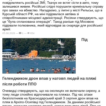
повідомляють російські ЗМІ, Ткачук не встиг сісти в авто, тому
залишився живим. Російські слідчі порушили кримінальну справу
про замах на вбивство. Нагадаємо, у липні у місті Рильськ, що в
Курській області РФ, на міні підірвалася автівка зі
співробітниками місцевої адміністрації. Росіяни стверджують, що
це "була спланована операція". Такод раніше під Москвою
підірвали полковника, який відповідав за снаряди для російської
армії.
05.08.2026 —
1 —
654
Під
Геленджиком дрон впав у натовп людей на пляжі
після роботи ППО
Очевидці стверджують, що на околицях не включали сирену, а
тому люди спокійно відпочивали на пляжах. Під час атаки
безпілотників на Краснодарський край 3 серпня дрон впав на
пляж в Архіпо-Осипівці під Геленджиком. За даними російської
влади, загинули шестеро людей, серед яких троє дітей. Про це