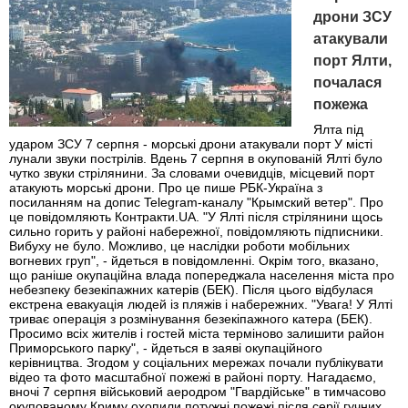
дрони ЗСУ
атакували
порт Ялти,
почалася
пожежа
Ялта під
ударом ЗСУ 7 серпня - морські дрони атакували порт У місті
лунали звуки пострілів. Вдень 7 серпня в окупованій Ялті було
чутко звуки стрілянини. За словами очевидців, місцевий порт
атакують морські дрони. Про це пише РБК-Україна з
посиланням на допис Telegram-каналу "Крымский ветер". Про
це повідомляють Контракти.UA. "У Ялті після стрілянини щось
сильно горить у районі набережної, повідомляють підписники.
Вибуху не було. Можливо, це наслідки роботи мобільних
вогневих груп", - йдеться в повідомленні. Окрім того, вказано,
що раніше окупаційна влада попереджала населення міста про
небезпеку безекіпажних катерів (БЕК). Після цього відбулася
екстрена евакуація людей із пляжів і набережних. "Увага! У Ялті
триває операція з розмінування безекіпажного катера (БЕК).
Просимо всіх жителів і гостей міста терміново залишити район
Приморського парку", - йдеться в заяві окупаційного
керівництва. Згодом у соціальних мережах почали публікувати
відео та фото масштабної пожежі в районі порту. Нагадаємо,
вночі 7 серпня військовий аеродром "Гвардійське" в тимчасово
окупованому Криму охопили потужні пожежі після серії гучних