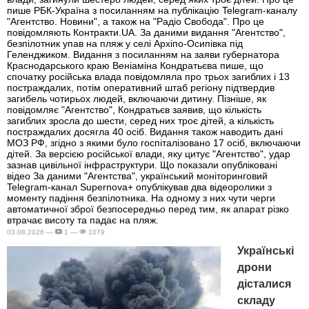
пише РБК-Україна з посиланням на публікацію Telegram-каналу
"Агентство. Новини", а також на "Радіо Свобода". Про це
повідомляють Контракти.UA. За даними видання "Агентство",
безпілотник упав на пляж у селі Архіпо-Осипівка під
Геленджиком. Видання з посиланням на заяви губернатора
Краснодарського краю Веніаміна Кондратьєва пише, що
спочатку російська влада повідомляла про трьох загиблих і 13
постраждалих, потім оперативний штаб регіону підтвердив
загибель чотирьох людей, включаючи дитину. Пізніше, як
повідомляє "Агентство", Кондратьєв заявив, що кількість
загиблих зросла до шести, серед них троє дітей, а кількість
постраждалих досягла 40 осіб. Видання також наводить дані
МОЗ РФ, згідно з якими було госпіталізовано 17 осіб, включаючи
дітей. За версією російської влади, яку цитує "Агентство", удар
зазнав цивільної інфраструктури. Що показали опубліковані
відео За даними "Агентства", український моніторинговий
Telegram-канал Supernova+ опублікував два відеоролики з
моменту падіння безпілотника. На одному з них чути черги
автоматичної зброї безпосередньо перед тим, як апарат різко
втрачає висоту та падає на пляж.
03.08.2026 —
1 —
1079
Українські
дрони
дісталися
складу