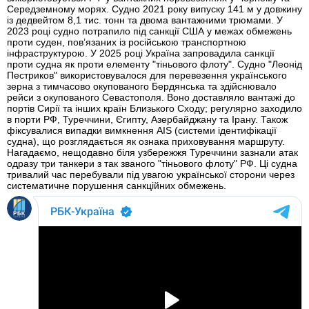
Середземному морях. Судно 2021 року випуску 141 м у довжину
із дедвейтом 8,1 тис. тонн та двома вантажними трюмами. У
2023 році судно потрапило під санкції США у межах обмежень
проти суден, пов’язаних із російською транспортною
інфраструктурою. У 2025 році Україна запровадила санкції
проти судна як проти елементу "тіньового флоту". Судно "Леонід
Пестриков" використовувалося для перевезення українського
зерна з тимчасово окупованого Бердянська та здійснювало
рейси з окупованого Севастополя. Воно доставляло вантажі до
портів Сирії та інших країн Близького Сходу; регулярно заходило
в порти РФ, Туреччини, Єгипту, Азербайджану та Ірану. Також
фіксувалися випадки вимкнення AIS (системи ідентифікації
судна), що розглядається як ознака приховування маршруту.
Нагадаємо, нещодавно біля узбережжя Туреччини зазнали атак
одразу три танкери з так званого "тіньового флоту" РФ. Ці судна
тривалий час перебували під увагою української сторони через
систематичне порушення санкційних обмежень.