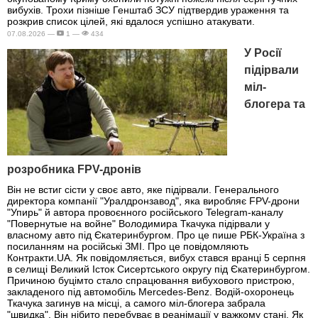
вибухів. Трохи пізніше Генштаб ЗСУ підтвердив ураження та
розкрив список цілей, які вдалося успішно атакувати.
07.08.2026 —
1 —
434
У Росії
підірвали
міл-
блогера та
розробника FPV-дронів
Він не встиг сісти у своє авто, яке підірвали. Генерального
директора компанії "Уралдронзавод", яка виробляє FPV-дрони
"Упирь" й автора провоєнного російського Telegram-каналу
"Повернутые на войне" Володимира Ткачука підірвали у
власному авто під Єкатеринбургом. Про це пише РБК-Україна з
посиланням на російські ЗМІ. Про це повідомляють
Контракти.UA. Як повідомляється, вибух стався вранці 5 серпня
в селищі Великий Істок Сисертського округу під Єкатеринбургом.
Причиною буцімто стало спрацювання вибухового пристрою,
закладеного під автомобіль Mercedes-Benz. Водій-охоронець
Ткачука загинув на місці, а самого міл-блогера забрала
"швидка". Він нібито перебуває в реанімації у важкому стані. Як