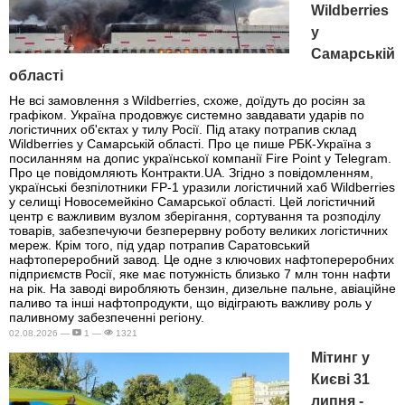
Wildberries
у
Самарській
області
Не всі замовлення з Wildberries, схоже, доїдуть до росіян за
графіком. Україна продовжує системно завдавати ударів по
логістичних об'єктах у тилу Росії. Під атаку потрапив склад
Wildberries у Самарській області. Про це пише РБК-Україна з
посиланням на допис української компанії Fire Point у Telegram.
Про це повідомляють Контракти.UA. Згідно з повідомленням,
українські безпілотники FP-1 уразили логістичний хаб Wildberries
у селищі Новосемейкіно Самарської області. Цей логістичний
центр є важливим вузлом зберігання, сортування та розподілу
товарів, забезпечуючи безперервну роботу великих логістичних
мереж. Крім того, під удар потрапив Саратовський
нафтопереробний завод. Це одне з ключових нафтопереробних
підприємств Росії, яке має потужність близько 7 млн тонн нафти
на рік. На заводі виробляють бензин, дизельне пальне, авіаційне
паливо та інші нафтопродукти, що відіграють важливу роль у
паливному забезпеченні регіону.
02.08.2026 —
1 —
1321
Мітинг у
Києві 31
липня -