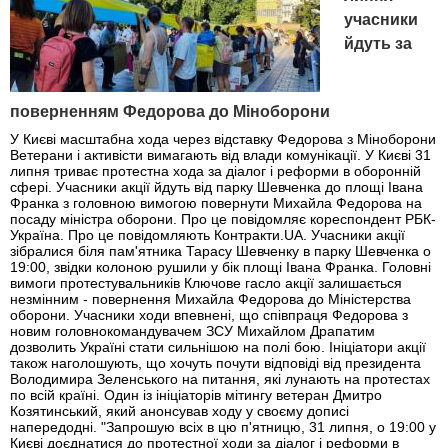
учасники
йдуть за
поверненням Федорова до Міноборони
У Києві масштабна хода через відставку Федорова з Міноборони
Ветерани і активісти вимагають від влади комунікації. У Києві 31
липня триває протестна хода за діалог і реформи в оборонній
сфері. Учасники акції йдуть від парку Шевченка до площі Івана
Франка з головною вимогою повернути Михайла Федорова на
посаду міністра оборони. Про це повідомляє кореспондент РБК-
Україна. Про це повідомляють Контракти.UA. Учасники акції
зібралися біля пам'ятника Тарасу Шевченку в парку Шевченка о
19:00, звідки колоною рушили у бік площі Івана Франка. Головні
вимоги протестувальників Ключове гасло акції залишається
незмінним - повернення Михайла Федорова до Міністерства
оборони. Учасники ходи впевнені, що співпраця Федорова з
новим головнокомандувачем ЗСУ Михайлом Драпатим
дозволить Україні стати сильнішою на полі бою. Ініціатори акції
також наголошують, що хочуть почути відповіді від президента
Володимира Зеленського на питання, які лунають на протестах
по всій країні. Один із ініціаторів мітингу ветеран Дмитро
Козятинський, який анонсував ходу у своєму дописі
напередодні. "Запрошую всіх в цю п'ятницю, 31 липня, о 19:00 у
Києві доєднатися до протестної ходи за діалог і реформи в