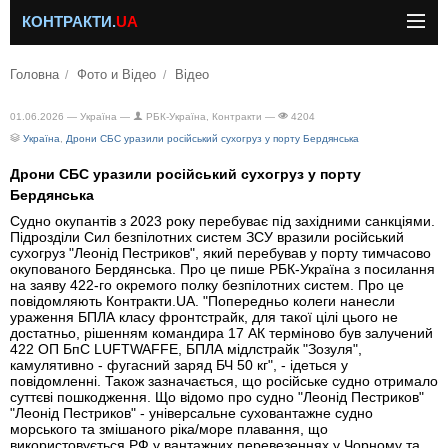
КОНТРАКТИ.
UA
Головна
Фото и Відео
Відео
01.06.2026 —
Україна —
РБК-Україна, Контракти —
4204
Україна
,
Дрони СБС уразили російський сухогруз у порту Бердянська
Дрони СБС уразили російський сухогруз у порту
Бердянська
Судно окупантів з 2023 року перебуває під західними санкціями.
Підрозділи Сил безпілотних систем ЗСУ вразили російський
сухогруз "Леонід Пестриков", який перебував у порту тимчасово
окупованого Бердянська. Про це пише РБК-Україна з посилання
на заяву 422-го окремого полку безпілотних систем. Про це
повідомляють Контракти.UA. "Попередньо колеги нанесли
ураження БПЛА класу фронтстрайк, для такої цілі цього не
достатньо, рішенням командира 17 АК терміново був залучений
422 ОП БпС LUFTWAFFE, БПЛА мідлстрайк "Зозуля",
камулятивно - фугасний заряд БЧ 50 кг", - ідеться у
повідомленні. Також зазначається, що російське судно отримало
суттєві пошкодження. Що відомо про судно "Леонід Пестриков"
"Леонід Пестриков" - універсальне суховантажне судно
морського та змішаного ріка/море плавання, що
використовується РФ у вантажних перевезеннях у Чорному та