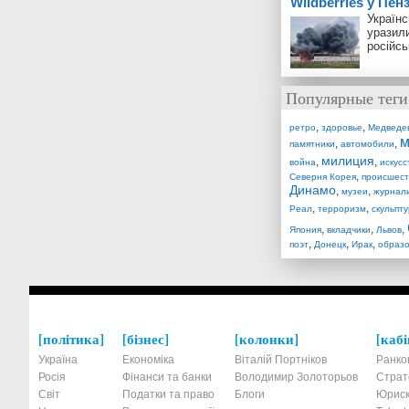
Wildberries у Пенз
Українс
уразили
російсь
Популярные теги
,
,
ретро
здоровье
Медведе
м
,
,
памятники
автомобили
милиция
,
,
война
искусс
,
Северня Корея
происшест
Динамо
,
,
музеи
журнал
,
,
Реал
терроризм
скульпт
,
,
,
Япония
вкладчики
Львов
,
,
,
поэт
Донецк
Ирак
образ
політика
бізнес
колонки
кабі
Україна
Економіка
Віталій Портніков
Ранко
Росія
Фінанси та банки
Володимир Золоторьов
Страт
Світ
Податки та право
Блоги
Юриск