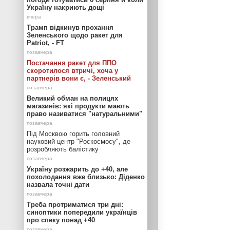
Україну накриють дощі
Трамп відкинув прохання
Зеленського щодо ракет для
Patriot, - FT
Постачання ракет для ППО
скоротилося втричі, хоча у
партнерів вони є, - Зеленський
Великий обман на полицях
магазинів: які продукти мають
право називатися "натуральними"
Під Москвою горить головний
науковий центр "Роскосмосу", де
розробляють балістику
Україну розжарить до +40, але
похолодання вже близько: Діденко
назвала точні дати
Треба протриматися три дні:
синоптики попередили українців
про спеку понад +40