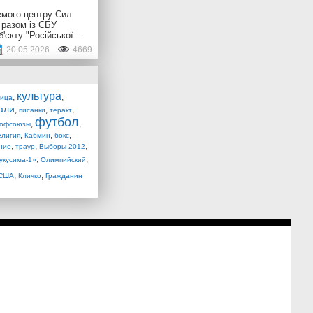
емого центру Сил
 разом із СБУ
б'єкту "Російської…
20.05.2026
4669
культура
,
,
лица
али
,
,
,
писанки
теракт
футбол
,
,
рофсоюзы
,
,
,
елигия
Кабмин
бокс
,
,
,
ние
траур
Выборы 2012
,
,
укусима-1»
Олимпийский
,
,
США
Кличко
Гражданин