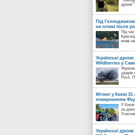
дрони 
Під Геленджиком
на пляжі після р
Під час
Красно
впав на
Українські дрони
Wildberries у Сам
Україн
ударів 
Росії. 
Мітинг у Києві 31
поверненням Фед
У Києві
за діал
Учасник
Українські дрони