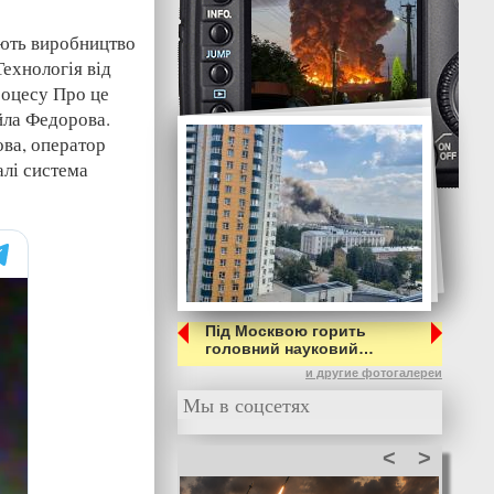
ують виробництво
Технологія від
роцесу Про це
йла Федорова.
ва, оператор
алі система
Під Москвою горить
головний науковий…
и другие фотогалереи
Мы в соцсетях
<
>