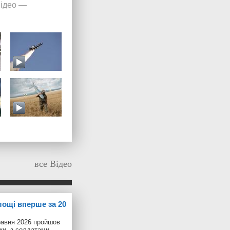
ідео
—
все Відео
лощі вперше за 20
равня 2026 пройшов
іки, з солдатами