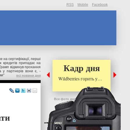
RSS
Mobile
Facebook
же на сертифікації, перші
их кредитів припадає на
Кадр дня
Трамп відкинув прохання
 у партнерів вони є, -
ми"
всі новини дня
Wildberries горить у…
Все фото дня
ати