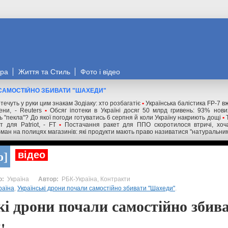
ора
Життя та Стиль
Фото і відео
 САМОСТІЙНО ЗБИВАТИ "ШАХЕДИ"
течуть у руки цим знакам Зодіаку: хто розбагатіє
•
Українська балістика FP-7 в
ни, - Reuters
•
Обсяг іпотеки в Україні досяг 50 млрд гривень: 93% нов
 "пекла"? До якої погоди готуватись 6 серпня й коли Україну накриють дощі
•
 для Patriot, - FT
•
Постачання ракет для ППО скоротилося втричі, хоча
ман на полицях магазинів: які продукти мають право називатися "натуральни
о
відео
Україна
РБК-Україна, Контракти
раїна
,
Українські дрони почали самостійно збивати "Шахеди"
.
кі дрони почали самостійно збив