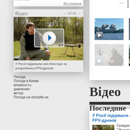
—
Всі новини
Відео
— 05.08 —
У Росії підірвали міл-блогера та
розробника FPV-дронів
Погода
Погода в
Киеве
Відео
влажность:
давление:
ветер:
Погода на
sinoptik.ua
У Росії підірвали
FPV-дронів
Генерал
"Уралд