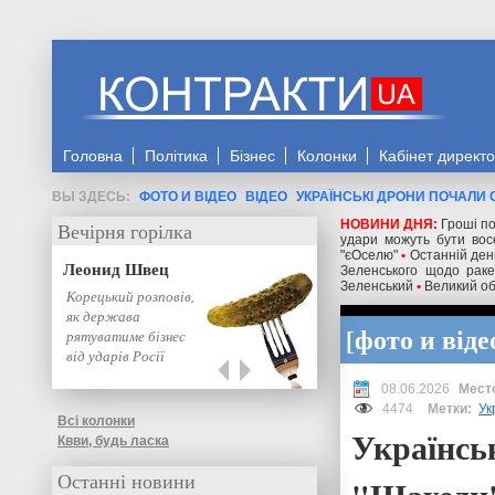
Головна
Політика
Бізнес
Колонки
Кабінет директ
ФОТО И ВІДЕО
ВІДЕО
УКРАЇНСЬКІ ДРОНИ ПОЧАЛИ
НОВИНИ ДНЯ:
Гроші по
Вечірня горілка
удари можуть бути восе
"єОселю"
•
Останній день
Леонид Швец
Зеленського щодо ракет
Зеленський
•
Великий об
Корецький розповів,
як держава
фото и віде
рятуватиме бізнес
від ударів Росії
08.06.2026
4474
Метки:
Ук
Всі колонки
Українсь
Квви, будь ласка
Останні новини