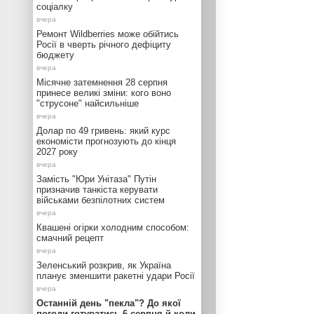
соціалку
Ремонт Wildberries може обійтись
Росії в чверть річного дефіциту
бюджету
Місячне затемнення 28 серпня
принесе великі зміни: кого воно
"струсоне" найсильніше
Долар по 49 гривень: який курс
економісти прогнозують до кінця
2027 року
Замість "Юри Унітаза" Путін
призначив танкіста керувати
військами безпілотних систем
Квашені огірки холодним способом:
смачний рецепт
Зеленський розкрив, як Україна
планує зменшити ракетні удари Росії
Останній день "пекла"? До якої
погоди готуватись 6 серпня й коли