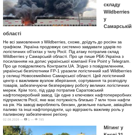
складу
Wildberries
у
Самарській
області
Не всі замовлення з Wildberries, схоже, доїдуть до росіян за
графіком. Україна продовжує системно завдавати ударів по
логістичних об'єктах у тилу Росії. Під атаку потрапив склад
Wildberries у Самарській області. Про це пише РБК-Україна з
посиланням на допис української компанії Fire Point у Telegram.
Про це повідомляють Контракти.UA. Згідно з повідомленням,
українські безпілотники FP-1 уразили логістичний хаб Wildberries
у селищі Новосемейкіно Самарської області. Цей логістичний
центр є важливим вузлом зберігання, сортування та розподілу
товарів, забезпечуючи безперервну роботу великих логістичних
мереж. Крім того, під удар потрапив Саратовський
нафтопереробний завод. Це одне з ключових нафтопереробних
підприємств Росії, яке має потужність близько 7 млн тонн нафти
на рік. На заводі виробляють бензин, дизельне пальне, авіаційне
паливо та інші нафтопродукти, що відіграють важливу роль у
паливному забезпеченні регіону.
02.08.2026 —
1 —
785
Мітинг у
Києві 31