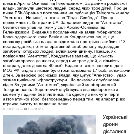
пляж в Архіпо-Осипівці під Геленджиком. За даними російської
влади, загинули шестеро людей, серед яких троє дітей. Про це
пише РБК-Україна з посиланням на публікацію Telegram-каналу
"Агентство. Новини", а також на "Радіо Свобода". Про це
повідомляють Контракти.UA. За даними видання "Агентство",
безпілотник упав на пляж у селі Архіпо-Осипівка під
Геленджиком. Видання з посиланням на заяви губернатора
Краснодарського краю Веніаміна Кондратьєва пише, що
спочатку російська влада повідомляла про трьох загиблих і 13
постраждалих, потім оперативний штаб регіону підтвердив
загибель чотирьох людей, включаючи дитину. Пізніше, як
повідомляє "Агентство", Кондратьєв заявив, що кількість
загиблих зросла до шести, серед них троє дітей, а кількість
постраждалих досягла 40 осіб. Видання також наводить дані
МОЗ РФ, згідно з якими було госпіталізовано 17 осіб, включаючи
дітей. За версією російської влади, яку цитує "Агентство", удар
зазнав цивільної інфраструктури. Що показали опубліковані
відео За даними "Агентства", український моніторинговий
Telegram-канал Supernova+ опублікував два відеоролики з
моменту падіння безпілотника. На одному з них чути черги
автоматичної зброї безпосередньо перед тим, як апарат різко
втрачає висоту та падає на пляж.
03.08.2026 —
1 —
616
Українські
дрони
дісталися