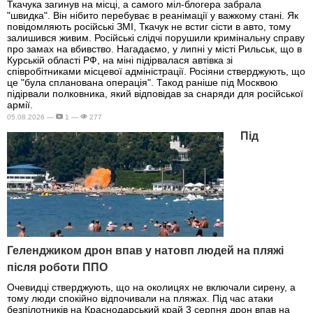
Ткачука загинув на місці, а самого міл-блогера забрала
"швидка". Він нібито перебуває в реанімації у важкому стані. Як
повідомляють російські ЗМІ, Ткачук не встиг сісти в авто, тому
залишився живим. Російські слідчі порушили кримінальну справу
про замах на вбивство. Нагадаємо, у липні у місті Рильськ, що в
Курській області РФ, на міні підірвалася автівка зі
співробітниками місцевої адміністрації. Росіяни стверджують, що
це "була спланована операція". Такод раніше під Москвою
підірвали полковника, який відповідав за снаряди для російської
армії.
05.08.2026 —
1 —
277
Під
Геленджиком дрон впав у натовп людей на пляжі
після роботи ППО
Очевидці стверджують, що на околицях не включали сирену, а
тому люди спокійно відпочивали на пляжах. Під час атаки
безпілотників на Краснодарський край 3 серпня дрон впав на