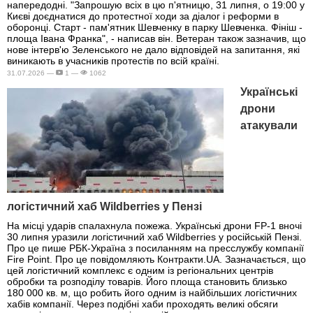
напередодні. "Запрошую всіх в цю п'ятницю, 31 липня, о 19:00 у
Києві доєднатися до протестної ходи за діалог і реформи в
оборонці. Старт - пам'ятник Шевченку в парку Шевченка. Фініш -
площа Івана Франка", - написав він. Ветеран також зазначив, що
нове інтерв'ю Зеленського не дало відповідей на запитання, які
виникають в учасників протестів по всій країні.
31.07.2026 —
1 —
1062
Українські
дрони
атакували
логістичний хаб Wildberries у Пензі
На місці ударів спалахнула пожежа. Українські дрони FP-1 вночі
30 липня уразили логістичний хаб Wildberries у російській Пензі.
Про це пише РБК-Україна з посиланням на пресслужбу компанії
Fire Point. Про це повідомляють Контракти.UA. Зазначається, що
цей логістичний комплекс є одним із регіональних центрів
обробки та розподілу товарів. Його площа становить близько
180 000 кв. м, що робить його одним із найбільших логістичних
хабів компанії. Через подібні хаби проходять великі обсяги