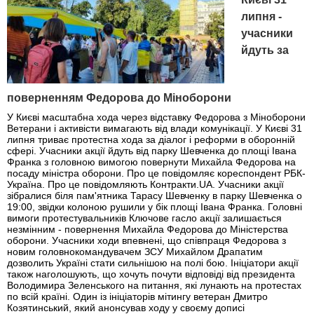
липня -
учасники
йдуть за
поверненням Федорова до Міноборони
У Києві масштабна хода через відставку Федорова з Міноборони
Ветерани і активісти вимагають від влади комунікації. У Києві 31
липня триває протестна хода за діалог і реформи в оборонній
сфері. Учасники акції йдуть від парку Шевченка до площі Івана
Франка з головною вимогою повернути Михайла Федорова на
посаду міністра оборони. Про це повідомляє кореспондент РБК-
Україна. Про це повідомляють Контракти.UA. Учасники акції
зібралися біля пам'ятника Тарасу Шевченку в парку Шевченка о
19:00, звідки колоною рушили у бік площі Івана Франка. Головні
вимоги протестувальників Ключове гасло акції залишається
незмінним - повернення Михайла Федорова до Міністерства
оборони. Учасники ходи впевнені, що співпраця Федорова з
новим головнокомандувачем ЗСУ Михайлом Драпатим
дозволить Україні стати сильнішою на полі бою. Ініціатори акції
також наголошують, що хочуть почути відповіді від президента
Володимира Зеленського на питання, які лунають на протестах
по всій країні. Один із ініціаторів мітингу ветеран Дмитро
Козятинський, який анонсував ходу у своєму дописі