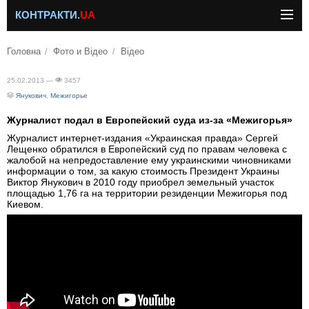
КОНТРАКТИ.
UA
Головна
Фото и Відео
Відео
25.02.2013 —
3457
Янукович
,
Межигорье
Журналист подал в Европейский суда из-за «Межигорья»
Журналист интернет-издания «Украинская правда» Сергей
Лещенко обратился в Европейский суд по правам человека с
жалобой на непредоставление ему украинскими чиновниками
информации о том, за какую стоимость Президент Украины
Виктор Янукович в 2010 году приобрел земельный участок
площадью 1,76 га на территории резиденции Межигорья под
Киевом.