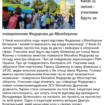
Києві 31
липня -
учасники
йдуть за
поверненням Федорова до Міноборони
У Києві масштабна хода через відставку Федорова з Міноборони
Ветерани і активісти вимагають від влади комунікації. У Києві 31
липня триває протестна хода за діалог і реформи в оборонній
сфері. Учасники акції йдуть від парку Шевченка до площі Івана
Франка з головною вимогою повернути Михайла Федорова на
посаду міністра оборони. Про це повідомляє кореспондент РБК-
Україна. Про це повідомляють Контракти.UA. Учасники акції
зібралися біля пам'ятника Тарасу Шевченку в парку Шевченка о
19:00, звідки колоною рушили у бік площі Івана Франка. Головні
вимоги протестувальників Ключове гасло акції залишається
незмінним - повернення Михайла Федорова до Міністерства
оборони. Учасники ходи впевнені, що співпраця Федорова з
новим головнокомандувачем ЗСУ Михайлом Драпатим
дозволить Україні стати сильнішою на полі бою. Ініціатори акції
також наголошують, що хочуть почути відповіді від президента
Володимира Зеленського на питання, які лунають на протестах
по всій країні. Один із ініціаторів мітингу ветеран Дмитро
Козятинський, який анонсував ходу у своєму дописі