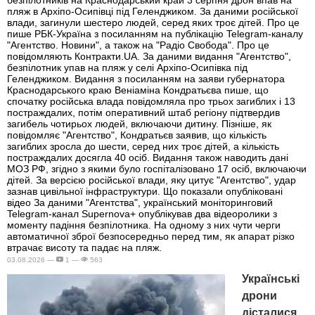
пляж в Архіпо-Осипівці під Геленджиком. За даними російської
влади, загинули шестеро людей, серед яких троє дітей. Про це
пише РБК-Україна з посиланням на публікацію Telegram-каналу
"Агентство. Новини", а також на "Радіо Свобода". Про це
повідомляють Контракти.UA. За даними видання "Агентство",
безпілотник упав на пляж у селі Архіпо-Осипівка під
Геленджиком. Видання з посиланням на заяви губернатора
Краснодарського краю Веніаміна Кондратьєва пише, що
спочатку російська влада повідомляла про трьох загиблих і 13
постраждалих, потім оперативний штаб регіону підтвердив
загибель чотирьох людей, включаючи дитину. Пізніше, як
повідомляє "Агентство", Кондратьєв заявив, що кількість
загиблих зросла до шести, серед них троє дітей, а кількість
постраждалих досягла 40 осіб. Видання також наводить дані
МОЗ РФ, згідно з якими було госпіталізовано 17 осіб, включаючи
дітей. За версією російської влади, яку цитує "Агентство", удар
зазнав цивільної інфраструктури. Що показали опубліковані
відео За даними "Агентства", український моніторинговий
Telegram-канал Supernova+ опублікував два відеоролики з
моменту падіння безпілотника. На одному з них чути черги
автоматичної зброї безпосередньо перед тим, як апарат різко
втрачає висоту та падає на пляж.
03.08.2026 —
1 —
563
Українські
дрони
дісталися