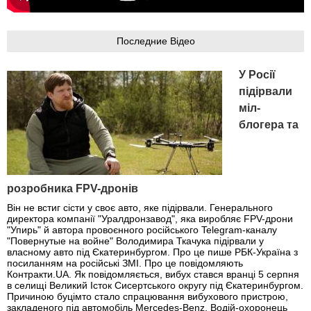
Последние Відео
У Росії
підірвали
міл-
блогера та
розробника FPV-дронів
Він не встиг сісти у своє авто, яке підірвали. Генерального
директора компанії "Уралдронзавод", яка виробляє FPV-дрони
"Упирь" й автора провоєнного російського Telegram-каналу
"Повернутые на войне" Володимира Ткачука підірвали у
власному авто під Єкатеринбургом. Про це пише РБК-Україна з
посиланням на російські ЗМІ. Про це повідомляють
Контракти.UA. Як повідомляється, вибух стався вранці 5 серпня
в селищі Великий Істок Сисертського округу під Єкатеринбургом.
Причиною буцімто стало спрацювання вибухового пристрою,
закладеного під автомобіль Mercedes-Benz. Водій-охоронець