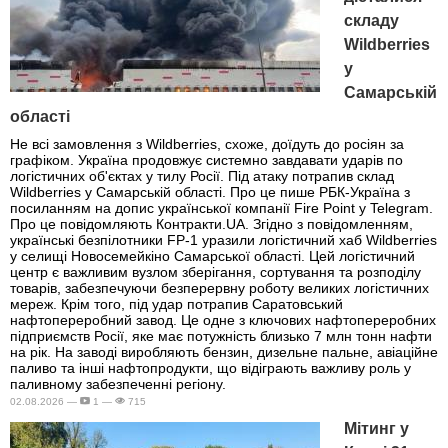
складу
Wildberries
у
Самарській
області
Не всі замовлення з Wildberries, схоже, доїдуть до росіян за
графіком. Україна продовжує системно завдавати ударів по
логістичних об'єктах у тилу Росії. Під атаку потрапив склад
Wildberries у Самарській області. Про це пише РБК-Україна з
посиланням на допис української компанії Fire Point у Telegram.
Про це повідомляють Контракти.UA. Згідно з повідомленням,
українські безпілотники FP-1 уразили логістичний хаб Wildberries
у селищі Новосемейкіно Самарської області. Цей логістичний
центр є важливим вузлом зберігання, сортування та розподілу
товарів, забезпечуючи безперервну роботу великих логістичних
мереж. Крім того, під удар потрапив Саратовський
нафтопереробний завод. Це одне з ключових нафтопереробних
підприємств Росії, яке має потужність близько 7 млн тонн нафти
на рік. На заводі виробляють бензин, дизельне пальне, авіаційне
паливо та інші нафтопродукти, що відіграють важливу роль у
паливному забезпеченні регіону.
02.08.2026 —
1 —
715
Мітинг у