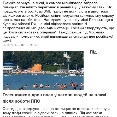
Ткачука загинув на місці, а самого міл-блогера забрала
"швидка". Він нібито перебуває в реанімації у важкому стані. Як
повідомляють російські ЗМІ, Ткачук не встиг сісти в авто, тому
залишився живим. Російські слідчі порушили кримінальну справу
про замах на вбивство. Нагадаємо, у липні у місті Рильськ, що в
Курській області РФ, на міні підірвалася автівка зі
співробітниками місцевої адміністрації. Росіяни стверджують, що
це "була спланована операція". Такод раніше під Москвою
підірвали полковника, який відповідав за снаряди для російської
армії.
05.08.2026 —
1 —
148
Під
Геленджиком дрон впав у натовп людей на пляжі
після роботи ППО
Очевидці стверджують, що на околицях не включали сирену, а
тому люди спокійно відпочивали на пляжах. Під час атаки
безпілотників на Краснодарський край 3 серпня дрон впав на