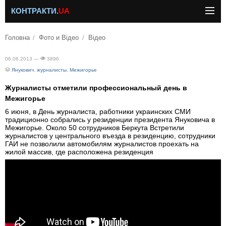
КОНТРАКТИ.
UA
Головна
Фото и Відео
Відео
06.06.2013 —
3896
Янукович
,
журналисты
,
Межигорье
Журналисты отметили профессиональный день в
Межигорье
6 июня, в День журналиста, работники украинских СМИ
традиционно собрались у резиденции президента Януковича в
Межигорье. Около 50 сотрудников Беркута Встретили
журналистов у центрального въезда в резиденцию, сотрудники
ГАИ не позволили автомобилям журналистов проехать на
жилой массив, где расположена резиденция