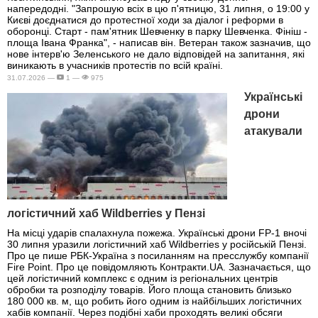
напередодні. "Запрошую всіх в цю п'ятницю, 31 липня, о 19:00 у
Києві доєднатися до протестної ходи за діалог і реформи в
оборонці. Старт - пам'ятник Шевченку в парку Шевченка. Фініш -
площа Івана Франка", - написав він. Ветеран також зазначив, що
нове інтерв'ю Зеленського не дало відповідей на запитання, які
виникають в учасників протестів по всій країні.
31.07.2026 —
1 —
975
Українські
дрони
атакували
логістичний хаб Wildberries у Пензі
На місці ударів спалахнула пожежа. Українські дрони FP-1 вночі
30 липня уразили логістичний хаб Wildberries у російській Пензі.
Про це пише РБК-Україна з посиланням на пресслужбу компанії
Fire Point. Про це повідомляють Контракти.UA. Зазначається, що
цей логістичний комплекс є одним із регіональних центрів
обробки та розподілу товарів. Його площа становить близько
180 000 кв. м, що робить його одним із найбільших логістичних
хабів компанії. Через подібні хаби проходять великі обсяги