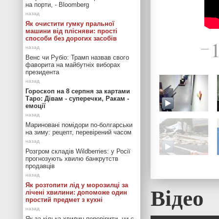
на порти, - Bloomberg
Як очистити гумку пральної
машини від плісняви: прості
способи без дорогих засобів
—
Венс чи Рубіо: Трамп назвав свого
фаворита на майбутніх виборах
президента
Гороскоп на 8 серпня за картами
Таро: Дівам - суперечки, Ракам -
емоції
Мариновані помідори по-болгарськи
на зиму: рецепт, перевірений часом
Розгром складів Wildberries: у Росії
прогнозують хвилю банкрутств
продавців
Як розтопити лід у морозилці за
Відео
лічені хвилини: допоможе один
простий предмет з кухні
Як за кілька хвилин перевірити, чи є