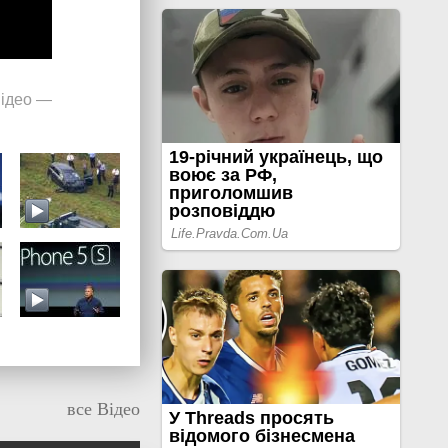
ідео
—
все Відео