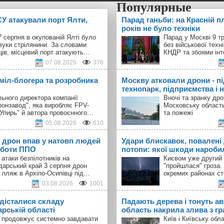
У атакували порт Ялти,
Парад ганьби: на Красній п
років не було техніки
 серпня в окупованій Ялті було
Парад у Москві 9 т
вуки стрілянини. За словами
без військової техн
ців, місцевий порт атакують…
КНДР та збоями інт
07.08.2026
376
 міл-блогера та розробника
Москву атковали дрони - п
технопарк, підприємства і н
ьного директора компанії
Вночі та зранку др
ронзавод", яка виробляє FPV-
Московську област
"Упирь" й автора провоєнного…
та пожежі
05.08.2026
610
 дрон впав у натовп людей
Удари блискавок, повалені 
оботи ППО
потопи: якої шкоди наробил
 атаки безпілотників на
Києвом уже другий 
дарський край 3 серпня дрон
"пройшлася" гроза.
 пляж в Архіпо-Осипівці під…
окремих районах с
03.08.2026
1001
 дісталися складу
Падають дерева і тонуть авт
арській області
область накрила злива з г
а продовжує системно завдавати
Київ і Київську об