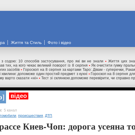
ора
Життя та Стиль
Фото і відео
" з содою: 10 способів застосування, про які ви не знали
•
Життя цих зна
ав тих, на кого чекає великий поворот із 8 серпня
•
Як очистити гумку праль
гих засобів
•
Гороскоп на 8 серпня за картами Таро: Дівам - суперечки, Ракам
ні хвилини: допоможе один простий предмет з кухні
•
Гороскоп на 8 серпня для 
му варто сказати «ні»
•
Тест зі склянкою допоможе перевірити, чи справно п
о
відео
5 канал
томобили
,
происшествия
,
ДТП
.
рассе Киев-Чоп: дорога усеяна т