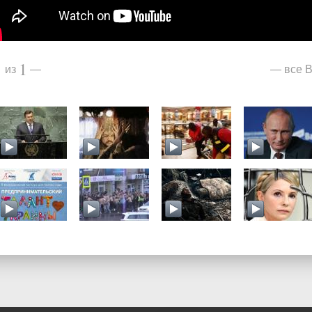
1
1
все В
из
—
—