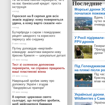
на вас банківський кредит: проста
інструкція
Морські дрони ЗС
почалася пожежа
Гороскоп на 8 серпня для всіх
Вдень 7
знаків зодіаку: кому повернеться
чутко з
удача, а кому варто сказати «ні»
очевид
Бутерброди з сиром і помідорами:
рецепт швидкого та корисного
У Росії підірвали
перекусу або сніданку
FPV-дронів
Генерал
Путіну доповідав «мертвий»
"Уралд
командир: аналітики викрили нову
дрони 
брехню Кремля — шокувальні деталі
Тест зі склянкою допоможе
Під Геленджиком
перевірити, чи справно працюють
на пляжі після р
ваші пластикові вікна
Під час
Красно
Навроцький зробив заяву про
впав на
допомогу Україні і згадав
"бандерівські прапори"
Українські дрони
8 серпня: церковне свято
Wildberries у Сам
сьогодні, що потрібно зробити,
Україн
щоб здійснилося бажання