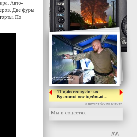
ира. Авто-
черов. Две фуры
торты. По
11 днів пошуків: на
Буковині поліцейські…
и другие фотогалереи
Мы в соцсетях