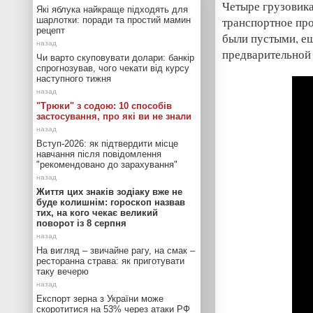
Четыре грузовика
Які яблука найкраще підходять для
транспортное про
шарлотки: поради та простий мамин
рецепт
были пустыми, ещ
предварительной 
Чи варто скуповувати долари: банкір
спрогнозував, чого чекати від курсу
наступного тижня
"Трюки" з содою: 10 способів
застосування, про які ви не знали
Вступ-2026: як підтвердити місце
навчання після повідомлення
"рекомендовано до зарахування"
Життя цих знаків зодіаку вже не
буде колишнім: гороскоп назвав
тих, на кого чекає великий
поворот із 8 серпня
На вигляд – звичайне рагу, на смак –
ресторанна страва: як приготувати
таку вечерю
Експорт зерна з України може
скоротитися на 53% через атаки РФ