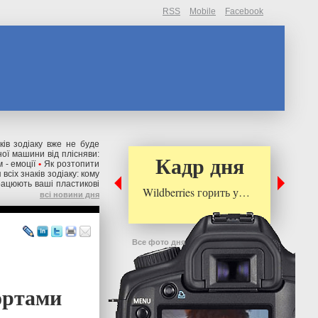
RSS
Mobile
Facebook
ків зодіаку вже не буде
ної машини від плісняви:
Кадр дня
 - емоції
•
Як розтопити
всіх знаків зодіаку: кому
рацюють ваші пластикові
Wildberries горить у…
всі новини дня
Все фото дня
ортами