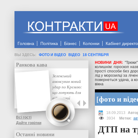
Головна
Політика
Бізнес
Колонки
Кабінет директ
ФОТО И ВІДЕО
ВІДЕО
18 СЕНТЯБРЯ
НОВИНИ ДНЯ:
"Трюки
Ранкова кава
колишнім: гороскоп назв
прості способи без доро
Зеленський
лід у морозилці за ліче
повернеться удача, а ко
анонсував новий
вікна
удар по Кремлю:
що готують для
фото и віде
військової
промисловості РФ
18.09.2013
Всі гості
3934
Метки:
ав
Дайте горілки
ДТП на т
Останні новини