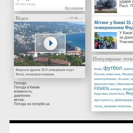
ударів 
Росії. 
Всі новини
Відео
— 07.08 —
Мітинг у Києві 31
поверненням Фед
У Києві
за діал
Учасник
Популярные теги
футбол
,
,
мода
журна
Морські дрони ЗСУ атакували порт
,
,
Ялти, почалася пожежа
Россия
животные
Япония
,
,
землетрясение
Ассанж
г
Погода
,
происшествия
образован
Погода в
Киеве
FEMEN
,
,
конкурс
вкладч
влажность:
Яну
,
,
бедствия
баскетбол
давление:
ветер:
,
преступность
фейерверки
Погода на
sinoptik.ua
,
,
театр
языковая политика