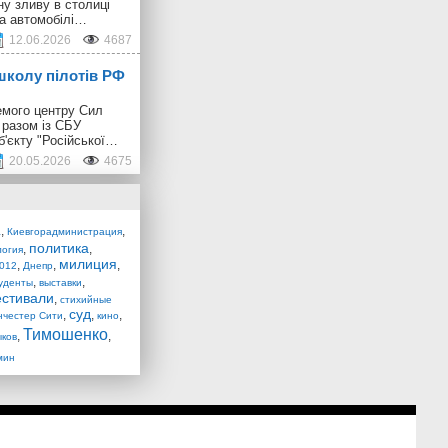
ну зливу в столиці
 а автомобілі…
12.06.2026
4687
школу пілотів РФ
емого центру Сил
 разом із СБУ
б'єкту "Російської…
20.05.2026
4675
,
,
а
Киевгорадминистрация
политика
,
,
логия
милиция
,
,
,
012
Днепр
,
,
уденты
выставки
стивали
,
стихийные
суд
,
,
,
нчестер Сити
кино
Тимошенко
,
,
ков
мин