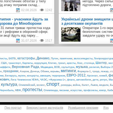
по логістичних об'єктах у тилу
негода. Через силь
Під атаку потрапив склад…
підтоплено дороги,
02.08.2026
1242
 липня - учасники йдуть за
Українські дрони знищили 
орова до Міноборони
з десятками окупантів
 31 липня триває протестна хода
Оператори 1-го окр
ог і реформи в оборонній сфері.
безпілотних систем
и акції йдуть від парку…
завдали удару по о
31.07.2026
1517
Динамо
,
,
катастрофы
,
,
,
,
,
листы
БЮТБ
Путин
памятники
велосипедисты
Генпрокуратур
,
,
,
,
,
,
,
,
,
,
Шахтер
,
США
транспорт
Карпаты
коррупция
Кличко
триал
аресты
бокс
столица
эко
Верховная Рада
музыка
,
,
,
,
,
,
,
раффити
Медведев
ВОВ
скульптура
религия
Выборы 2
митинги
,
праздники
,
,
,
,
,
,
,
,
,
ие
Азаров
Донецк
Обама
взрывы
Формула-1
траур
пожар
ст
ЕВРО-2012
фе
,
,
,
,
,
,
,
,
,
ики
Беларусь
музеи
концерты
авиация
терроризм
Арсенал
хоккей
кович
,
,
,
,
,
,
,
,
Лига Чемпионов УЕФА
ЧАЭС
«Фукусима-1»
флаги
автомобили
дети
ретро
Ма
спорт
культура
,
,
,
,
,
,
,
,
,
,
Олимпийский
космос
рекорды
война
балет
Львов
медали
Бы
протесты
,
,
,
,
,
,
,
,
Чернобыль
МВФ
Олимпиада
писанки
искусство
профсоюзы
юмор
Каб
Про портал
Використання матеріалів
Розміщення реклами
Rss