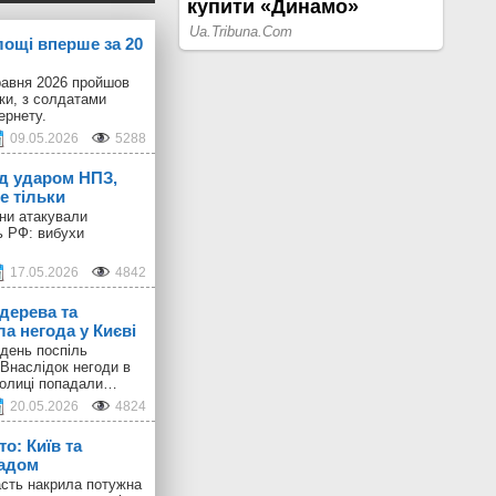
лощі вперше за 20
равня 2026 пройшов
іки, з солдатами
ернету.
09.05.2026
5288
ід ударом НПЗ,
е тільки
они атакували
ь РФ: вибухи
17.05.2026
4842
дерева та
а негода у Києві
день поспіль
 Внаслідок негоди в
толиці попадали…
20.05.2026
4824
о: Київ та
радом
ласть накрила потужна