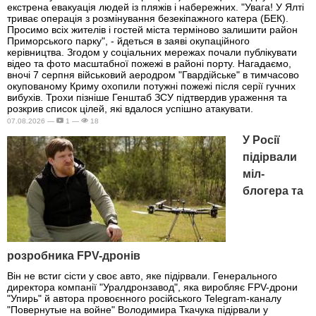
екстрена евакуація людей із пляжів і набережних. "Увага! У Ялті
триває операція з розмінування безекіпажного катера (БЕК).
Просимо всіх жителів і гостей міста терміново залишити район
Приморського парку", - йдеться в заяві окупаційного
керівництва. Згодом у соціальних мережах почали публікувати
відео та фото масштабної пожежі в районі порту. Нагадаємо,
вночі 7 серпня військовий аеродром "Гвардійське" в тимчасово
окупованому Криму охопили потужні пожежі після серії гучних
вибухів. Трохи пізніше Генштаб ЗСУ підтвердив ураження та
розкрив список цілей, які вдалося успішно атакувати.
07.08.2026 —
1 —
18
У Росії
підірвали
міл-
блогера та
розробника FPV-дронів
Він не встиг сісти у своє авто, яке підірвали. Генерального
директора компанії "Уралдронзавод", яка виробляє FPV-дрони
"Упирь" й автора провоєнного російського Telegram-каналу
"Повернутые на войне" Володимира Ткачука підірвали у