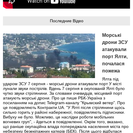
Последние Відео
Морські
дрони ЗСУ
атакували
порт Ялти,
почалася
пожежа
Ялта під
ударом ЗСУ 7 серпня - морські дрони атакували порт У місті
лунали звуки пострілів. Вдень 7 серпня в окупованій Ялті було
чутко звуки стрілянини. За словами очевидців, місцевий порт
атакують морські дрони. Про це пише РБК-Україна з
посиланням на допис Telegram-каналу "Крымский ветер". Про
це повідомляють Контракти.UA. "У Ялті після стрілянини щось
сильно горить у районі набережної, повідомляють підписники.
Вибуху не було. Можливо, це наслідки роботи мобільних
вогневих груп", - йдеться в повідомленні. Окрім того, вказано,
що раніше окупаційна влада попереджала населення міста про
небезпеку безекіпажних катерів (БЕК). Після цього відбулася