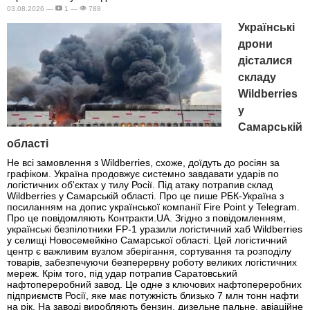
03.08.2026 —
1 —
788
Українські
дрони
дісталися
складу
Wildberries
у
Самарській
області
Не всі замовлення з Wildberries, схоже, доїдуть до росіян за
графіком. Україна продовжує системно завдавати ударів по
логістичних об'єктах у тилу Росії. Під атаку потрапив склад
Wildberries у Самарській області. Про це пише РБК-Україна з
посиланням на допис української компанії Fire Point у Telegram.
Про це повідомляють Контракти.UA. Згідно з повідомленням,
українські безпілотники FP-1 уразили логістичний хаб Wildberries
у селищі Новосемейкіно Самарської області. Цей логістичний
центр є важливим вузлом зберігання, сортування та розподілу
товарів, забезпечуючи безперервну роботу великих логістичних
мереж. Крім того, під удар потрапив Саратовський
нафтопереробний завод. Це одне з ключових нафтопереробних
підприємств Росії, яке має потужність близько 7 млн тонн нафти
на рік. На заводі виробляють бензин, дизельне пальне, авіаційне