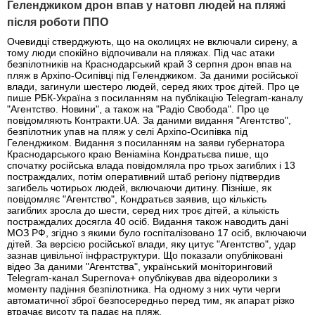
Геленджиком дрон впав у натовп людей на пляжі
після роботи ППО
Очевидці стверджують, що на околицях не включали сирену, а
тому люди спокійно відпочивали на пляжах. Під час атаки
безпілотників на Краснодарський край 3 серпня дрон впав на
пляж в Архіпо-Осипівці під Геленджиком. За даними російської
влади, загинули шестеро людей, серед яких троє дітей. Про це
пише РБК-Україна з посиланням на публікацію Telegram-каналу
"Агентство. Новини", а також на "Радіо Свобода". Про це
повідомляють Контракти.UA. За даними видання "Агентство",
безпілотник упав на пляж у селі Архіпо-Осипівка під
Геленджиком. Видання з посиланням на заяви губернатора
Краснодарського краю Веніаміна Кондратьєва пише, що
спочатку російська влада повідомляла про трьох загиблих і 13
постраждалих, потім оперативний штаб регіону підтвердив
загибель чотирьох людей, включаючи дитину. Пізніше, як
повідомляє "Агентство", Кондратьєв заявив, що кількість
загиблих зросла до шести, серед них троє дітей, а кількість
постраждалих досягла 40 осіб. Видання також наводить дані
МОЗ РФ, згідно з якими було госпіталізовано 17 осіб, включаючи
дітей. За версією російської влади, яку цитує "Агентство", удар
зазнав цивільної інфраструктури. Що показали опубліковані
відео За даними "Агентства", український моніторинговий
Telegram-канал Supernova+ опублікував два відеоролики з
моменту падіння безпілотника. На одному з них чути черги
автоматичної зброї безпосередньо перед тим, як апарат різко
втрачає висоту та падає на пляж.