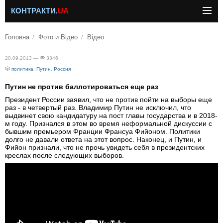
КОНТРАКТИ.
UA
Головна
Фото и Відео
Відео
20.09.2013 —
3346
политика
,
Путин
,
Россия
Путин не против баллотироваться еще раз
Президент России заявил, что не против пойти на выборы еще
раз - в четвертый раз. Владимир Путин не исключил, что
выдвинет свою кандидатуру на пост главы государства и в 2018-
м году. Признался в этом во время неформальной дискуссии с
бывшим премьером Франции Франсуа Фийоном. Политики
долго не давали ответа на этот вопрос. Наконец, и Путин, и
Фийон признали, что не прочь увидеть себя в президентских
креслах после следующих выборов.