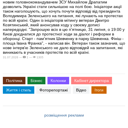
новим головнокомандувачем ЗСУ Михайлом Драпатим
дозволить Україні стати сильнішою на полі бою. Ініціатори акції
також наголошують, що хочуть почути відповіді від президента
Володимира Зеленського на питання, які лунають на протестах
по всій країні. Один із ініціаторів мітингу ветеран Дмитро
Козятинський, який анонсував ходу у своєму дописі
напередодні. "Запрошую всіх в цю п'ятницю, 31 липня, о 19:00 у
Києві доєднатися до протестної ходи за діалог і реформи в
оборонці. Старт - пам'ятник Шевченку в парку Шевченка. Фініш -
площа Івана Франка", - написав він. Ветеран також зазначив, що
нове інтерв'ю Зеленського не дало відповідей на запитання, які
виникають в учасників протестів по всій країні.
31.07.2026 —
1 —
1305
Політика
Бізнес
Колонки
Кабінет директора
Життя і стиль
Фоторепортажі
Відео
Ітоги
розміщення реклами