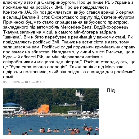
власному авто під Єкатеринбургом. Про це пише РБК-Україна з
посиланням на російські ЗМІ. Про це повідомляють
Контракти.UA. Як повідомляється, вибух стався вранці 5 серпня
в селищі Великий Істок Сисертського округу під Єкатеринбургом.
Причиною буцімто стало спрацювання вибухового пристрою,
закладеного під автомобіль Mercedes-Benz. Водій-охоронець
Ткачука загинув на місці, а самого міл-блогера забрала
"швидка". Він нібито перебуває в реанімації у важкому стані. Як
повідомляють російські ЗМІ, Ткачук не встиг сісти в авто, тому
залишився живим. Російські слідчі порушили кримінальну справу
про замах на вбивство. Нагадаємо, у липні у місті Рильськ, що в
Курській області РФ, на міні підірвалася автівка зі
співробітниками місцевої адміністрації. Росіяни стверджують, що
це "була спланована операція". Такод раніше під Москвою
підірвали полковника, який відповідав за снаряди для російської
армії.
05.08.2026 —
1 —
485
Під