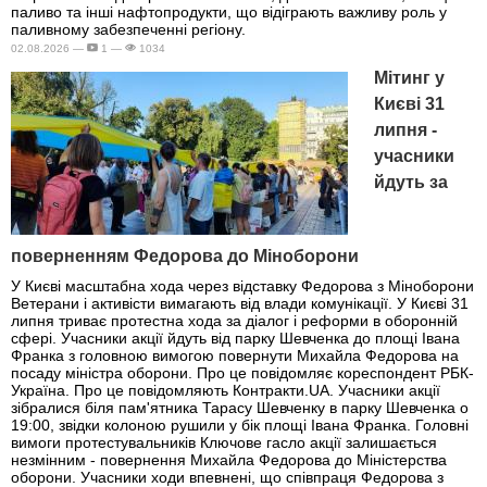
паливо та інші нафтопродукти, що відіграють важливу роль у
паливному забезпеченні регіону.
02.08.2026 —
1 —
1034
Мітинг у
Києві 31
липня -
учасники
йдуть за
поверненням Федорова до Міноборони
У Києві масштабна хода через відставку Федорова з Міноборони
Ветерани і активісти вимагають від влади комунікації. У Києві 31
липня триває протестна хода за діалог і реформи в оборонній
сфері. Учасники акції йдуть від парку Шевченка до площі Івана
Франка з головною вимогою повернути Михайла Федорова на
посаду міністра оборони. Про це повідомляє кореспондент РБК-
Україна. Про це повідомляють Контракти.UA. Учасники акції
зібралися біля пам'ятника Тарасу Шевченку в парку Шевченка о
19:00, звідки колоною рушили у бік площі Івана Франка. Головні
вимоги протестувальників Ключове гасло акції залишається
незмінним - повернення Михайла Федорова до Міністерства
оборони. Учасники ходи впевнені, що співпраця Федорова з