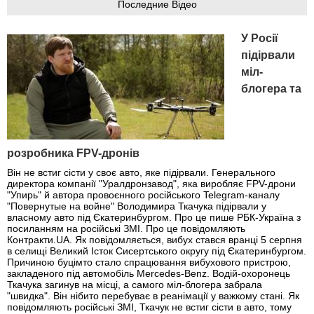
Последние Відео
У Росії
підірвали
міл-
блогера та
розробника FPV-дронів
Він не встиг сісти у своє авто, яке підірвали. Генерального
директора компанії "Уралдронзавод", яка виробляє FPV-дрони
"Упирь" й автора провоєнного російського Telegram-каналу
"Повернутые на войне" Володимира Ткачука підірвали у
власному авто під Єкатеринбургом. Про це пише РБК-Україна з
посиланням на російські ЗМІ. Про це повідомляють
Контракти.UA. Як повідомляється, вибух стався вранці 5 серпня
в селищі Великий Істок Сисертського округу під Єкатеринбургом.
Причиною буцімто стало спрацювання вибухового пристрою,
закладеного під автомобіль Mercedes-Benz. Водій-охоронець
Ткачука загинув на місці, а самого міл-блогера забрала
"швидка". Він нібито перебуває в реанімації у важкому стані. Як
повідомляють російські ЗМІ, Ткачук не встиг сісти в авто, тому