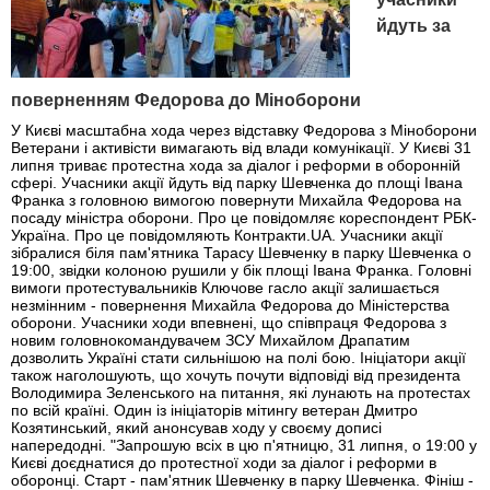
йдуть за
поверненням Федорова до Міноборони
У Києві масштабна хода через відставку Федорова з Міноборони
Ветерани і активісти вимагають від влади комунікації. У Києві 31
липня триває протестна хода за діалог і реформи в оборонній
сфері. Учасники акції йдуть від парку Шевченка до площі Івана
Франка з головною вимогою повернути Михайла Федорова на
посаду міністра оборони. Про це повідомляє кореспондент РБК-
Україна. Про це повідомляють Контракти.UA. Учасники акції
зібралися біля пам'ятника Тарасу Шевченку в парку Шевченка о
19:00, звідки колоною рушили у бік площі Івана Франка. Головні
вимоги протестувальників Ключове гасло акції залишається
незмінним - повернення Михайла Федорова до Міністерства
оборони. Учасники ходи впевнені, що співпраця Федорова з
новим головнокомандувачем ЗСУ Михайлом Драпатим
дозволить Україні стати сильнішою на полі бою. Ініціатори акції
також наголошують, що хочуть почути відповіді від президента
Володимира Зеленського на питання, які лунають на протестах
по всій країні. Один із ініціаторів мітингу ветеран Дмитро
Козятинський, який анонсував ходу у своєму дописі
напередодні. "Запрошую всіх в цю п'ятницю, 31 липня, о 19:00 у
Києві доєднатися до протестної ходи за діалог і реформи в
оборонці. Старт - пам'ятник Шевченку в парку Шевченка. Фініш -