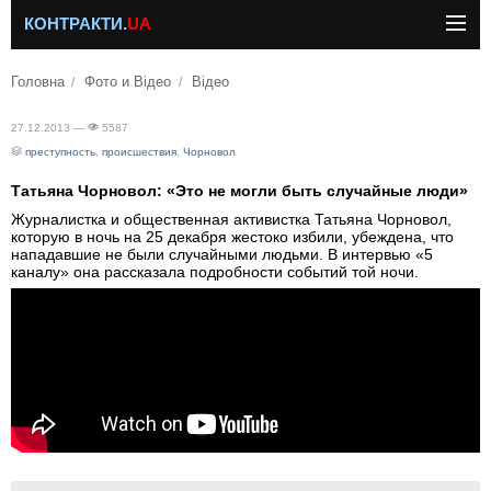
КОНТРАКТИ.
UA
Головна
Фото и Відео
Відео
27.12.2013 —
5587
преступность
,
происшествия
,
Чорновол
Татьяна Чорновол: «Это не могли быть случайные люди»
Журналистка и общественная активистка Татьяна Чорновол,
которую в ночь на 25 декабря жестоко избили, убеждена, что
нападавшие не были случайными людьми. В интервью «5
каналу» она рассказала подробности событий той ночи.