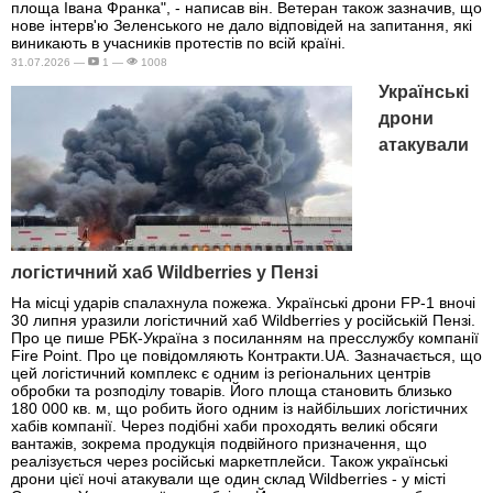
площа Івана Франка", - написав він. Ветеран також зазначив, що
нове інтерв'ю Зеленського не дало відповідей на запитання, які
виникають в учасників протестів по всій країні.
31.07.2026 —
1 —
1008
Українські
дрони
атакували
логістичний хаб Wildberries у Пензі
На місці ударів спалахнула пожежа. Українські дрони FP-1 вночі
30 липня уразили логістичний хаб Wildberries у російській Пензі.
Про це пише РБК-Україна з посиланням на пресслужбу компанії
Fire Point. Про це повідомляють Контракти.UA. Зазначається, що
цей логістичний комплекс є одним із регіональних центрів
обробки та розподілу товарів. Його площа становить близько
180 000 кв. м, що робить його одним із найбільших логістичних
хабів компанії. Через подібні хаби проходять великі обсяги
вантажів, зокрема продукція подвійного призначення, що
реалізується через російські маркетплейси. Також українські
дрони цієї ночі атакували ще один склад Wildberries - у місті