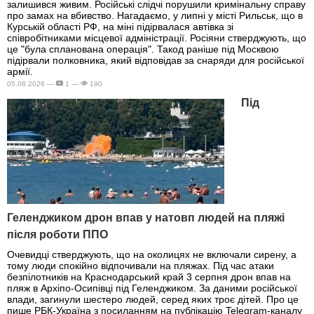
залишився живим. Російські слідчі порушили кримінальну справу
про замах на вбивство. Нагадаємо, у липні у місті Рильськ, що в
Курській області РФ, на міні підірвалася автівка зі
співробітниками місцевої адміністрації. Росіяни стверджують, що
це "була спланована операція". Такод раніше під Москвою
підірвали полковника, який відповідав за снаряди для російської
армії.
05.08.2026 —
1 —
190
Під
Геленджиком дрон впав у натовп людей на пляжі
після роботи ППО
Очевидці стверджують, що на околицях не включали сирену, а
тому люди спокійно відпочивали на пляжах. Під час атаки
безпілотників на Краснодарський край 3 серпня дрон впав на
пляж в Архіпо-Осипівці під Геленджиком. За даними російської
влади, загинули шестеро людей, серед яких троє дітей. Про це
пише РБК-Україна з посиланням на публікацію Telegram-каналу