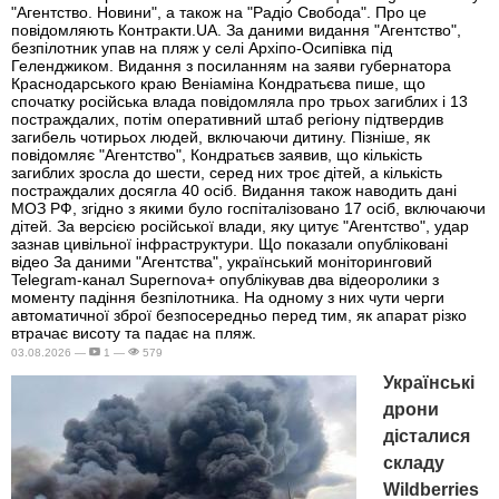
"Агентство. Новини", а також на "Радіо Свобода". Про це
повідомляють Контракти.UA. За даними видання "Агентство",
безпілотник упав на пляж у селі Архіпо-Осипівка під
Геленджиком. Видання з посиланням на заяви губернатора
Краснодарського краю Веніаміна Кондратьєва пише, що
спочатку російська влада повідомляла про трьох загиблих і 13
постраждалих, потім оперативний штаб регіону підтвердив
загибель чотирьох людей, включаючи дитину. Пізніше, як
повідомляє "Агентство", Кондратьєв заявив, що кількість
загиблих зросла до шести, серед них троє дітей, а кількість
постраждалих досягла 40 осіб. Видання також наводить дані
МОЗ РФ, згідно з якими було госпіталізовано 17 осіб, включаючи
дітей. За версією російської влади, яку цитує "Агентство", удар
зазнав цивільної інфраструктури. Що показали опубліковані
відео За даними "Агентства", український моніторинговий
Telegram-канал Supernova+ опублікував два відеоролики з
моменту падіння безпілотника. На одному з них чути черги
автоматичної зброї безпосередньо перед тим, як апарат різко
втрачає висоту та падає на пляж.
03.08.2026 —
1 —
579
Українські
дрони
дісталися
складу
Wildberries