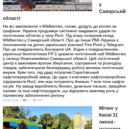
у
Самарській
області
Не всі замовлення з Wildberries, схоже, доїдуть до росіян за
графіком. Україна продовжує системно завдавати ударів по
логістичних об'єктах у тилу Росії. Під атаку потрапив склад
Wildberries у Самарській області. Про це пише РБК-Україна з
посиланням на допис української компанії Fire Point у Telegram.
Про це повідомляють Контракти.UA. Згідно з повідомленням,
українські безпілотники FP-1 уразили логістичний хаб Wildberries
у селищі Новосемейкіно Самарської області. Цей логістичний
центр є важливим вузлом зберігання, сортування та розподілу
товарів, забезпечуючи безперервну роботу великих логістичних
мереж. Крім того, під удар потрапив Саратовський
нафтопереробний завод. Це одне з ключових нафтопереробних
підприємств Росії, яке має потужність близько 7 млн тонн нафти
на рік. На заводі виробляють бензин, дизельне пальне, авіаційне
паливо та інші нафтопродукти, що відіграють важливу роль у
паливному забезпеченні регіону.
02.08.2026 —
1 —
735
Мітинг у
Києві 31
липня -
учасники