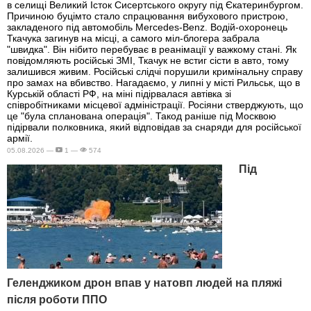
в селищі Великий Істок Сисертського округу під Єкатеринбургом.
Причиною буцімто стало спрацювання вибухового пристрою,
закладеного під автомобіль Mercedes-Benz. Водій-охоронець
Ткачука загинув на місці, а самого міл-блогера забрала
"швидка". Він нібито перебуває в реанімації у важкому стані. Як
повідомляють російські ЗМІ, Ткачук не встиг сісти в авто, тому
залишився живим. Російські слідчі порушили кримінальну справу
про замах на вбивство. Нагадаємо, у липні у місті Рильськ, що в
Курській області РФ, на міні підірвалася автівка зі
співробітниками місцевої адміністрації. Росіяни стверджують, що
це "була спланована операція". Такод раніше під Москвою
підірвали полковника, який відповідав за снаряди для російської
армії.
05.08.2026 —
1 —
574
Під
Геленджиком дрон впав у натовп людей на пляжі
після роботи ППО