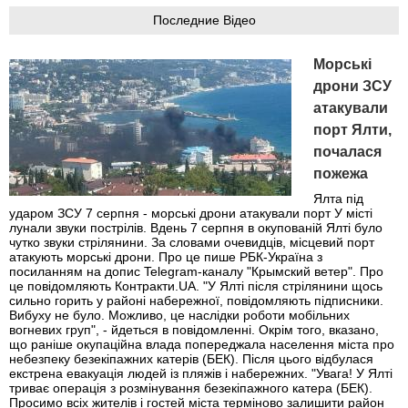
Последние Відео
Морські
дрони ЗСУ
атакували
порт Ялти,
почалася
пожежа
Ялта під
ударом ЗСУ 7 серпня - морські дрони атакували порт У місті
лунали звуки пострілів. Вдень 7 серпня в окупованій Ялті було
чутко звуки стрілянини. За словами очевидців, місцевий порт
атакують морські дрони. Про це пише РБК-Україна з
посиланням на допис Telegram-каналу "Крымский ветер". Про
це повідомляють Контракти.UA. "У Ялті після стрілянини щось
сильно горить у районі набережної, повідомляють підписники.
Вибуху не було. Можливо, це наслідки роботи мобільних
вогневих груп", - йдеться в повідомленні. Окрім того, вказано,
що раніше окупаційна влада попереджала населення міста про
небезпеку безекіпажних катерів (БЕК). Після цього відбулася
екстрена евакуація людей із пляжів і набережних. "Увага! У Ялті
триває операція з розмінування безекіпажного катера (БЕК).
Просимо всіх жителів і гостей міста терміново залишити район