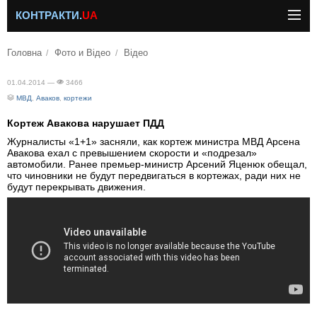
КОНТРАКТИ.
UA
Головна
Фото и Відео
Відео
01.04.2014 —
3466
МВД
,
Аваков
,
кортежи
Кортеж Авакова нарушает ПДД
Журналисты «1+1» засняли, как кортеж министра МВД Арсена
Авакова ехал с превышением скорости и «подрезал»
автомобили. Ранее премьер-министр Арсений Яценюк обещал,
что чиновники не будут передвигаться в кортежах, ради них не
будут перекрывать движения.