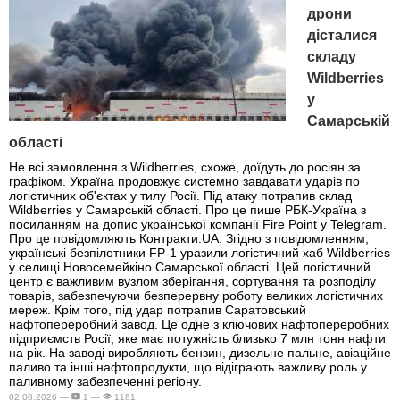
дрони
дісталися
складу
Wildberries
у
Самарській
області
Не всі замовлення з Wildberries, схоже, доїдуть до росіян за
графіком. Україна продовжує системно завдавати ударів по
логістичних об'єктах у тилу Росії. Під атаку потрапив склад
Wildberries у Самарській області. Про це пише РБК-Україна з
посиланням на допис української компанії Fire Point у Telegram.
Про це повідомляють Контракти.UA. Згідно з повідомленням,
українські безпілотники FP-1 уразили логістичний хаб Wildberries
у селищі Новосемейкіно Самарської області. Цей логістичний
центр є важливим вузлом зберігання, сортування та розподілу
товарів, забезпечуючи безперервну роботу великих логістичних
мереж. Крім того, під удар потрапив Саратовський
нафтопереробний завод. Це одне з ключових нафтопереробних
підприємств Росії, яке має потужність близько 7 млн тонн нафти
на рік. На заводі виробляють бензин, дизельне пальне, авіаційне
паливо та інші нафтопродукти, що відіграють важливу роль у
паливному забезпеченні регіону.
02.08.2026 —
1 —
1181