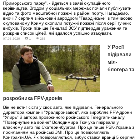
Приморського парку", - йдеться в заяві окупаційного
керівництва. Згодом у соціальних мережах почали публікувати
відео та фото масштабної пожежі в районі порту. Нагадаємо,
вночі 7 серпня військовий аеродром "Гвардійське" в тимчасово
окупованому Криму охопили потужні пожежі після серії гучних
вибухів. Трохи пізніше Генштаб ЗСУ підтвердив ураження та
розкрив список цілей, які вдалося успішно атакувати.
07.08.2026 —
1 —
288
У Росії
підірвали
міл-
блогера та
розробника FPV-дронів
Він не встиг сісти у своє авто, яке підірвали. Генерального
директора компанії "Уралдронзавод", яка виробляє FPV-дрони
"Упирь" й автора провоєнного російського Telegram-каналу
"Повернутые на войне" Володимира Ткачука підірвали у
власному авто під Єкатеринбургом. Про це пише РБК-Україна з
посиланням на російські ЗМІ. Про це повідомляють
Контракти.UA. Як повідомляється, вибух стався вранці 5 серпня