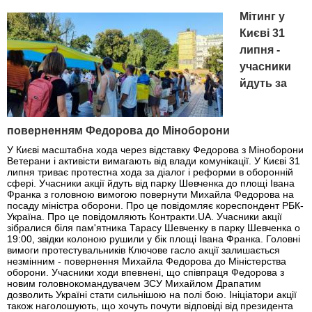
Мітинг у
Києві 31
липня -
учасники
йдуть за
поверненням Федорова до Міноборони
У Києві масштабна хода через відставку Федорова з Міноборони
Ветерани і активісти вимагають від влади комунікації. У Києві 31
липня триває протестна хода за діалог і реформи в оборонній
сфері. Учасники акції йдуть від парку Шевченка до площі Івана
Франка з головною вимогою повернути Михайла Федорова на
посаду міністра оборони. Про це повідомляє кореспондент РБК-
Україна. Про це повідомляють Контракти.UA. Учасники акції
зібралися біля пам'ятника Тарасу Шевченку в парку Шевченка о
19:00, звідки колоною рушили у бік площі Івана Франка. Головні
вимоги протестувальників Ключове гасло акції залишається
незмінним - повернення Михайла Федорова до Міністерства
оборони. Учасники ходи впевнені, що співпраця Федорова з
новим головнокомандувачем ЗСУ Михайлом Драпатим
дозволить Україні стати сильнішою на полі бою. Ініціатори акції
також наголошують, що хочуть почути відповіді від президента