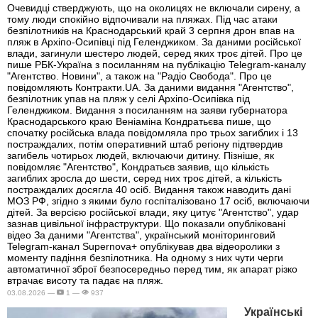
Очевидці стверджують, що на околицях не включали сирену, а
тому люди спокійно відпочивали на пляжах. Під час атаки
безпілотників на Краснодарський край 3 серпня дрон впав на
пляж в Архіпо-Осипівці під Геленджиком. За даними російської
влади, загинули шестеро людей, серед яких троє дітей. Про це
пише РБК-Україна з посиланням на публікацію Telegram-каналу
"Агентство. Новини", а також на "Радіо Свобода". Про це
повідомляють Контракти.UA. За даними видання "Агентство",
безпілотник упав на пляж у селі Архіпо-Осипівка під
Геленджиком. Видання з посиланням на заяви губернатора
Краснодарського краю Веніаміна Кондратьєва пише, що
спочатку російська влада повідомляла про трьох загиблих і 13
постраждалих, потім оперативний штаб регіону підтвердив
загибель чотирьох людей, включаючи дитину. Пізніше, як
повідомляє "Агентство", Кондратьєв заявив, що кількість
загиблих зросла до шести, серед них троє дітей, а кількість
постраждалих досягла 40 осіб. Видання також наводить дані
МОЗ РФ, згідно з якими було госпіталізовано 17 осіб, включаючи
дітей. За версією російської влади, яку цитує "Агентство", удар
зазнав цивільної інфраструктури. Що показали опубліковані
відео За даними "Агентства", український моніторинговий
Telegram-канал Supernova+ опублікував два відеоролики з
моменту падіння безпілотника. На одному з них чути черги
автоматичної зброї безпосередньо перед тим, як апарат різко
втрачає висоту та падає на пляж.
03.08.2026 —
1 —
937
Українські