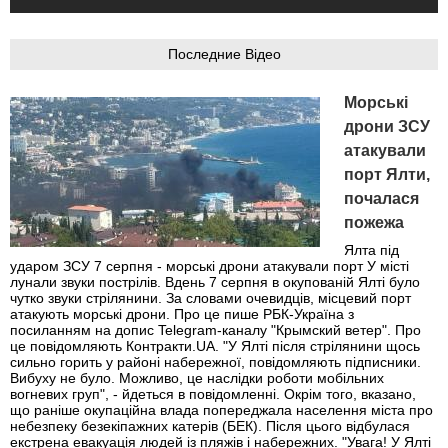
Последние Відео
Морські
дрони ЗСУ
атакували
порт Ялти,
почалася
пожежа
Ялта під
ударом ЗСУ 7 серпня - морські дрони атакували порт У місті
лунали звуки пострілів. Вдень 7 серпня в окупованій Ялті було
чутко звуки стрілянини. За словами очевидців, місцевий порт
атакують морські дрони. Про це пише РБК-Україна з
посиланням на допис Telegram-каналу "Крымский ветер". Про
це повідомляють Контракти.UA. "У Ялті після стрілянини щось
сильно горить у районі набережної, повідомляють підписники.
Вибуху не було. Можливо, це наслідки роботи мобільних
вогневих груп", - йдеться в повідомленні. Окрім того, вказано,
що раніше окупаційна влада попереджала населення міста про
небезпеку безекіпажних катерів (БЕК). Після цього відбулася
екстрена евакуація людей із пляжів і набережних. "Увага! У Ялті