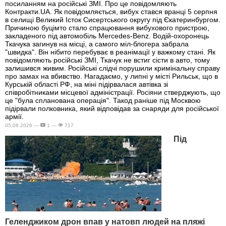
посиланням на російські ЗМІ. Про це повідомляють
Контракти.UA. Як повідомляється, вибух стався вранці 5 серпня
в селищі Великий Істок Сисертського округу під Єкатеринбургом.
Причиною буцімто стало спрацювання вибухового пристрою,
закладеного під автомобіль Mercedes-Benz. Водій-охоронець
Ткачука загинув на місці, а самого міл-блогера забрала
"швидка". Він нібито перебуває в реанімації у важкому стані. Як
повідомляють російські ЗМІ, Ткачук не встиг сісти в авто, тому
залишився живим. Російські слідчі порушили кримінальну справу
про замах на вбивство. Нагадаємо, у липні у місті Рильськ, що в
Курській області РФ, на міні підірвалася автівка зі
співробітниками місцевої адміністрації. Росіяни стверджують, що
це "була спланована операція". Такод раніше під Москвою
підірвали полковника, який відповідав за снаряди для російської
армії.
05.08.2026 —
1 —
717
Під
Геленджиком дрон впав у натовп людей на пляжі