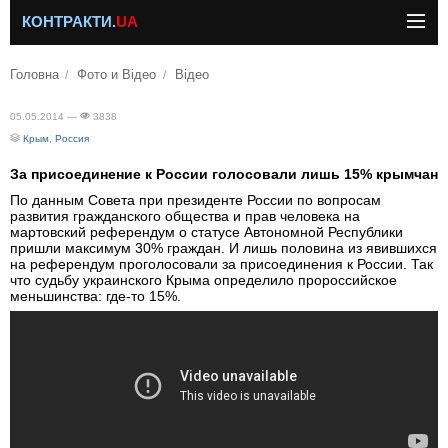
КОНТРАКТИ.
UA
Головна
Фото и Відео
Відео
05.05.2014 —
3838
Крым
,
Россия
За присоединение к России голосовали лишь 15% крымчан
По данным Совета при президенте России по вопросам
развития гражданского общества и прав человека на
мартовский референдум о статусе Автономной Республики
пришли максимум 30% граждан. И лишь половина из явившихся
на референдум проголосовали за присоединения к России. Так
что судьбу украинского Крыма определило пророссийское
меньшинства: где-то 15%.