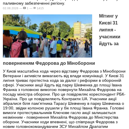
паливному забезпеченні регіону.
02.08.2026 —
1 —
1415
Мітинг у
Києві 31
липня -
учасники
йдуть за
поверненням Федорова до Міноборони
У Києві масштабна хода через відставку Федорова з Міноборони
Ветерани і активісти вимагають від влади комунікації. У Києві 31
липня триває протестна хода за діалог і реформи в оборонній
сфері. Учасники акції йдуть від парку Шевченка до площі Івана
Франка з головною вимогою повернути Михайла Федорова на
посаду міністра оборони. Про це повідомляє кореспондент РБК-
Україна. Про це повідомляють Контракти.UA. Учасники акції
зібралися біля пам'ятника Тарасу Шевченку в парку Шевченка о
19:00, звідки колоною рушили у бік площі Івана Франка. Головні
вимоги протестувальників Ключове гасло акції залишається
незмінним - повернення Михайла Федорова до Міністерства
оборони. Учасники ходи впевнені, що співпраця Федорова з
новим головнокомандувачем ЗСУ Михайлом Драпатим