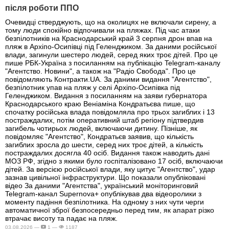
після роботи ППО
Очевидці стверджують, що на околицях не включали сирену, а
тому люди спокійно відпочивали на пляжах. Під час атаки
безпілотників на Краснодарський край 3 серпня дрон впав на
пляж в Архіпо-Осипівці під Геленджиком. За даними російської
влади, загинули шестеро людей, серед яких троє дітей. Про це
пише РБК-Україна з посиланням на публікацію Telegram-каналу
"Агентство. Новини", а також на "Радіо Свобода". Про це
повідомляють Контракти.UA. За даними видання "Агентство",
безпілотник упав на пляж у селі Архіпо-Осипівка під
Геленджиком. Видання з посиланням на заяви губернатора
Краснодарського краю Веніаміна Кондратьєва пише, що
спочатку російська влада повідомляла про трьох загиблих і 13
постраждалих, потім оперативний штаб регіону підтвердив
загибель чотирьох людей, включаючи дитину. Пізніше, як
повідомляє "Агентство", Кондратьєв заявив, що кількість
загиблих зросла до шести, серед них троє дітей, а кількість
постраждалих досягла 40 осіб. Видання також наводить дані
МОЗ РФ, згідно з якими було госпіталізовано 17 осіб, включаючи
дітей. За версією російської влади, яку цитує "Агентство", удар
зазнав цивільної інфраструктури. Що показали опубліковані
відео За даними "Агентства", український моніторинговий
Telegram-канал Supernova+ опублікував два відеоролики з
моменту падіння безпілотника. На одному з них чути черги
автоматичної зброї безпосередньо перед тим, як апарат різко
втрачає висоту та падає на пляж.
03.08.2026 —
1 —
1187