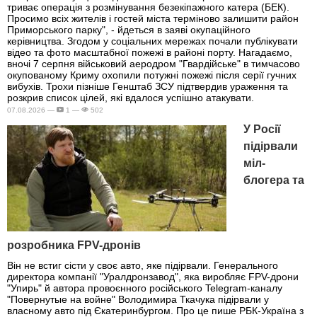
триває операція з розмінування безекіпажного катера (БЕК).
Просимо всіх жителів і гостей міста терміново залишити район
Приморського парку", - йдеться в заяві окупаційного
керівництва. Згодом у соціальних мережах почали публікувати
відео та фото масштабної пожежі в районі порту. Нагадаємо,
вночі 7 серпня військовий аеродром "Гвардійське" в тимчасово
окупованому Криму охопили потужні пожежі після серії гучних
вибухів. Трохи пізніше Генштаб ЗСУ підтвердив ураження та
розкрив список цілей, які вдалося успішно атакувати.
07.08.2026 —
1 —
502
У Росії
підірвали
міл-
блогера та
розробника FPV-дронів
Він не встиг сісти у своє авто, яке підірвали. Генерального
директора компанії "Уралдронзавод", яка виробляє FPV-дрони
"Упирь" й автора провоєнного російського Telegram-каналу
"Повернутые на войне" Володимира Ткачука підірвали у
власному авто під Єкатеринбургом. Про це пише РБК-Україна з