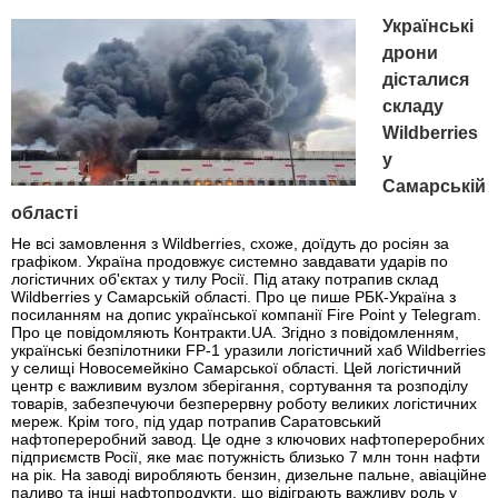
Українські
дрони
дісталися
складу
Wildberries
у
Самарській
області
Не всі замовлення з Wildberries, схоже, доїдуть до росіян за
графіком. Україна продовжує системно завдавати ударів по
логістичних об'єктах у тилу Росії. Під атаку потрапив склад
Wildberries у Самарській області. Про це пише РБК-Україна з
посиланням на допис української компанії Fire Point у Telegram.
Про це повідомляють Контракти.UA. Згідно з повідомленням,
українські безпілотники FP-1 уразили логістичний хаб Wildberries
у селищі Новосемейкіно Самарської області. Цей логістичний
центр є важливим вузлом зберігання, сортування та розподілу
товарів, забезпечуючи безперервну роботу великих логістичних
мереж. Крім того, під удар потрапив Саратовський
нафтопереробний завод. Це одне з ключових нафтопереробних
підприємств Росії, яке має потужність близько 7 млн тонн нафти
на рік. На заводі виробляють бензин, дизельне пальне, авіаційне
паливо та інші нафтопродукти, що відіграють важливу роль у