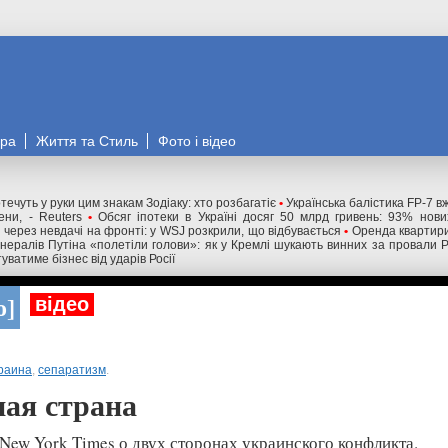
ора
Життя та Стиль
Фото і відео
течуть у руки цим знакам Зодіаку: хто розбагатіє
•
Українська балістика FP-7 в
ни, - Reuters
•
Обсяг іпотеки в Україні досяг 50 млрд гривень: 93% нов
і через невдачі на фронті: у WSJ розкрили, що відбувається
•
Оренда квартири
нералів Путіна «полетіли голови»: як у Кремлі шукають винних за провали 
уватиме бізнес від ударів Росії
о
відео
раина
,
сепаратизм
.
ная страна
ew York Times о двух сторонах украинского конфликта.