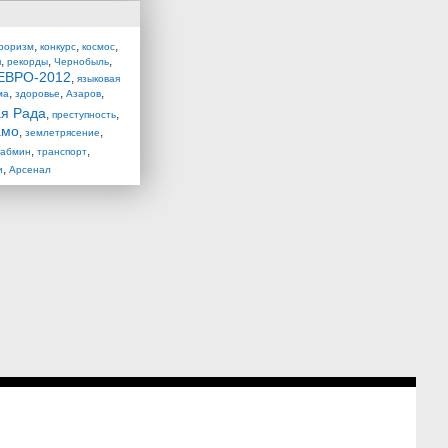
,
,
,
роризм
конкурс
космос
,
,
,
я
рекорды
Чернобыль
ЕВРО-2012
,
языковая
,
,
,
ма
здоровье
Азаров
я Рада
,
,
преступность
амо
,
,
землетрясение
,
,
Кабмин
транспорт
,
и
Арсенал