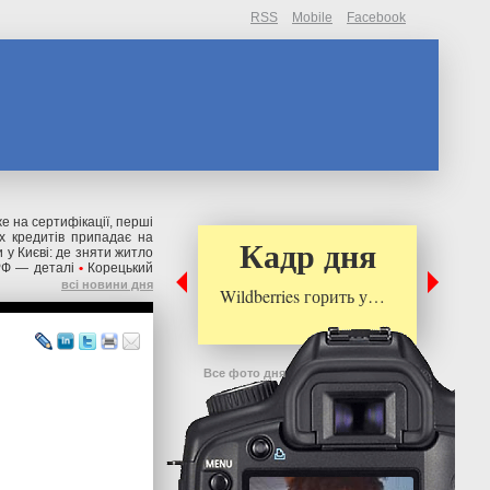
RSS
Mobile
Facebook
же на сертифікації, перші
их кредитів припадає на
Кадр дня
 у Києві: де зняти житло
РФ — деталі
•
Корецький
всі новини дня
Wildberries горить у…
Все фото дня