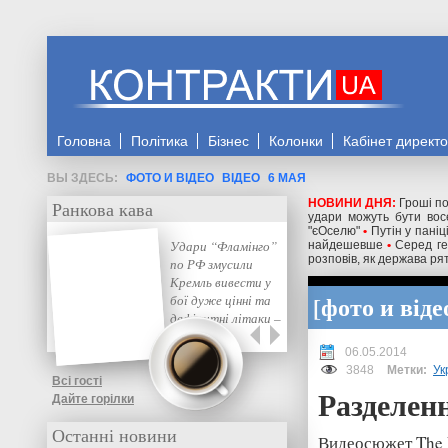
Головна
Політика
Бізнес
Колонки
Кабінет директ
ФОТО И ВІДЕО
ВІДЕО
6 МАЯ
НОВИНИ ДНЯ:
Гроші по
Ранкова кава
удари можуть бути восе
"єОселю"
•
Путін у паніц
Удари “Фламінго”
найдешевше
•
Серед ге
розповів, як держава рят
по РФ змусили
Кремль вивести у
фото и віде
бої дуже цінні та
дефіцитні літаки –
ISW
06.05.2014
3848
Метки:
Ук
Всі гості
Разделен
Дайте горілки
Останні новини
Видеосюжет The N