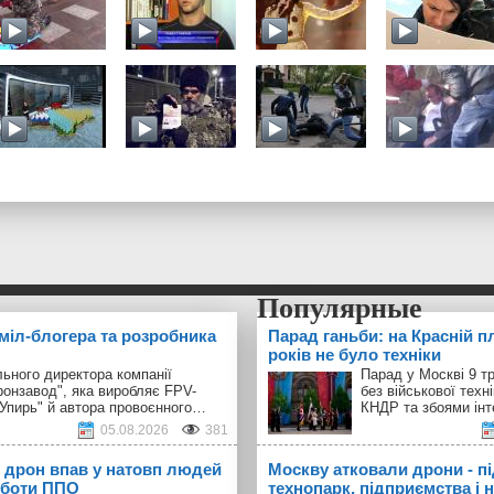
 міл-блогера та розробника
Парад ганьби: на Красній п
років не було техніки
ьного директора компанії
Парад у Москві 9 т
ронзавод", яка виробляє FPV-
без військової техн
"Упирь" й автора провоєнного…
КНДР та збоями інт
05.08.2026
381
 дрон впав у натовп людей
Москву атковали дрони - п
оботи ППО
технопарк, підприємства і н