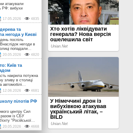
они атакували
ь РФ: вибухи
17.05.2026
4835
дерева та
а негода у Києві
день поспіль
 Внаслідок негоди в
толиці попадали…
20.05.2026
4820
о: Київ та
радом
ласть накрила потужна
ну зливу в столиці
 а автомобілі…
12.06.2026
4681
школу пілотів РФ
емого центру Сил
 разом із СБУ
б'єкту "Російської…
20.05.2026
4668