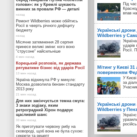
Під час
голови»: як у Кремлі шукають
Красно
винних за провали РФ — деталі
впав на
Ремонт Wildberries може обійтись
Росії в чверть річного дефіциту
Українські дрони
бюджету
Wildberries у Сам
Україн
Місячне затемнення 28 серпня
ударів 
принесе великі зміни: кого воно
Росії. 
"струсоне" найсильніше
Корецький розповів, як держава
Мітинг у Києві 31
рятуватиме бізнес від ударів Росії
поверненням Фед
У Києві
Україна відкинула РФ у минуле:
за діал
Москва дозволила бензин стандарту
Учасник
2013 року
Для них закінчується темна смуга:
Українські дрони
3 знаки зодіаку, яким
Wildberries у Пенз
ретроградний Хірон подарує
щасливий шанс
Українс
уразили
російсь
Як приготувати червону рибу на
сковороді, щоб вона не була сухою:
секрети та рецепт