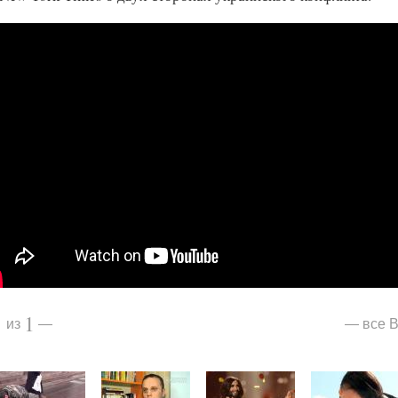
1
1
все В
из
—
—