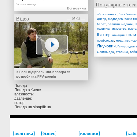
Популярные теги
Всі новини
,
образование
Лига Чемпи
Відео
— 05.08 —
,
,
Днепр
Медведев
баскетб
с
,
,
,
балет
религия
медали
,
,
политика
искусство
выста
поли
Шахтер
,
,
авиация
,
,
профсоюзы
мода
происш
Янукович
,
Генпрокурат
,
,
Олимпиада
столица
вой
У Росії підірвали міл-блогера та
розробника FPV-дронів
Погода
Погода в
Киеве
влажность:
давление:
ветер:
Погода на
sinoptik.ua
політика
бізнес
колонки
кабі