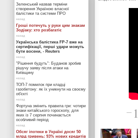
Зеленський назвав терміни
створення Україною власної
балістики та системи ПРО
Гроші потечуть у руки цим знакам
Зодіаку: хто розбагатіє
Українська балістика FP-7 вже на
сертифікації, перші удари можуть
бути восени, - Reuters
"Рішення будуть": Буданов зробив
рішучу заяву після атаки на
Київщину
ТОП-7 помилок при кладці
газобетону: як їх уникнути на своєму
об'єкті
Фортуна змінить правила гри: чотири
знаки китайського гороскопу, для
—
яких із 7 серпня починається
особливий період
Обсяг іпотеки в Україні досяг 50
млрд гривень: 93% нових кредитів