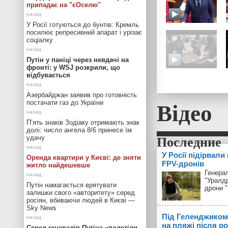
припадає на "єОселю"
У Росії готуються до бунтів: Кремль
посилює репресивний апарат і урізає
соціалку
Путін у паніці через невдачі на
фронті: у WSJ розкрили, що
відбувається
Азербайджан заявив про готовність
Відео
постачати газ до України
П’ять знаків Зодіаку отримають знак
долі: число ангела 8/6 принесе їм
удачу
У Росії підірвали
Оренда квартири у Києві: де зняти
FPV-дронів
житло найдешевше
Генерал
"Уралд
Путін намагається врятувати
дрони 
залишки свого «авторитету» серед
росіян, вбиваючи людей в Києві —
Sky News
Під Геленджиком
на пляжі після р
Серед генералів Путіна «полетіли