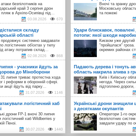
 атаки безпілотників на
Вночі та зранку др
дарський край 3 серпня дрон
Московську област
 пляж в Архіпо-Осипівці під…
та пожежі
03.08.2026
670
 дісталися складу
Удари блискавок, повалені 
арській області
потопи: якої шкоди наробил
а продовжує системно завдавати
Києвом уже другий 
по логістичних об'єктах у тилу
"пройшлася" гроза.
Під атаку потрапив склад…
окремих районах с
02.08.2026
868
 липня - учасники йдуть за
Падають дерева і тонуть авт
орова до Міноборони
область накрила злива з г
 31 липня триває протестна хода
Київ і Київську об
ог і реформи в оборонній сфері.
негода. Через силь
и акції йдуть від парку…
підтоплено дороги,
31.07.2026
1146
 атакували логістичний хаб
Українські дрони знищили 
і
з десятками окупантів
ькі дрони FP-1 вночі 30 липня
Оператори 1-го окр
 логістичний хаб Wildberries у
безпілотних систем
кій Пензі.
завдали удару по о
30.07.2026
1440