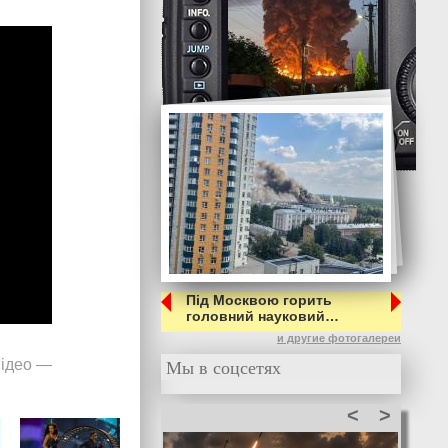
Під Москвою горить
головний науковий…
и другие фотогалереи
ідео
Мы в соцсетях
—
<
>