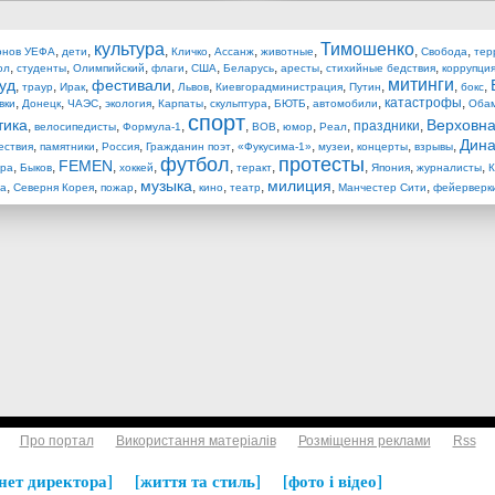
культура
Тимошенко
,
,
,
,
,
,
,
,
онов УЕФА
дети
Кличко
Ассанж
животные
Свобода
тер
,
,
,
,
,
,
,
,
ол
студенты
Олимпийский
флаги
США
Беларусь
аресты
стихийные бедствия
коррупци
митинги
уд
фестивали
,
,
,
,
,
,
,
,
,
траур
Ирак
Львов
Киевгорадминистрация
Путин
бокс
,
,
,
,
,
,
,
,
катастрофы
,
вки
Донецк
ЧАЭС
экология
Карпаты
скульптура
БЮТБ
автомобили
Оба
спорт
тика
Верховна
,
,
,
,
,
,
,
праздники
,
велосипедисты
Формула-1
ВОВ
юмор
Реал
Дин
,
,
,
,
,
,
,
,
ествия
памятники
Россия
Гражданин поэт
«Фукусима-1»
музеи
концерты
взрывы
футбол
протесты
FEMEN
,
,
,
,
,
,
,
,
,
ура
Быков
хоккей
теракт
Япония
журналисты
музыка
милиция
,
,
,
,
,
,
,
,
на
Северня Корея
пожар
кино
театр
Манчестер Сити
фейерверк
Про портал
Використання матеріалів
Розміщення реклами
Rss
нет директора
життя та стиль
фото і відео