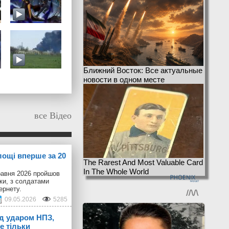
Ближний Восток: Все актуальные
новости в одном месте
все Відео
лощі вперше за 20
The Rarest And Most Valuable Card
In The Whole World
равня 2026 пройшов
іки, з солдатами
ернету.
09.05.2026
5285
ід ударом НПЗ,
е тільки