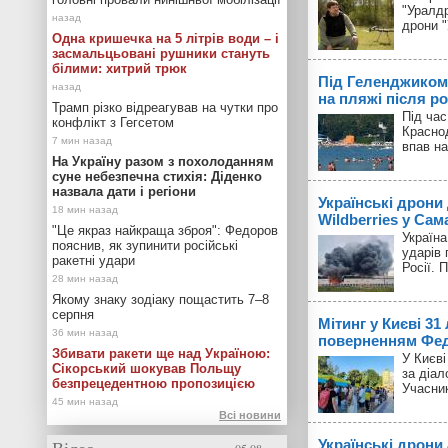
"Уралд
дрони 
Одна кришечка на 5 літрів води – і
засмальцьовані рушники стануть
білими: хитрий трюк
Під Геленджиком
на пляжі після р
Трамп різко відреагував на чутки про
Під час
конфлікт з Гегсетом
Красно
впав на
На Україну разом з похолоданням
суне небезпечна стихія: Діденко
назвала дати і регіони
Українські дрони
Wildberries у Сам
"Це якраз найкраща зброя": Федоров
Україн
пояснив, як зупинити російські
ударів 
ракетні удари
Росії. 
Якому знаку зодіаку пощастить 7–8
серпня
Мітинг у Києві 31
поверненням Фед
Збивати ракети ще над Україною:
У Києві
Сікорський шокував Польщу
за діал
безпрецедентною пропозицією
Учасник
Всі новини
Українські дрони