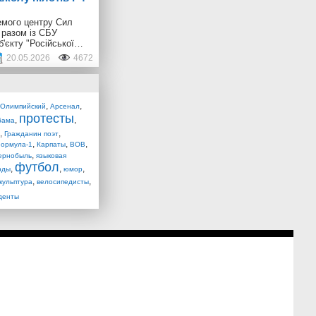
емого центру Сил
 разом із СБУ
б'єкту "Російської…
20.05.2026
4672
,
,
Олимпийский
Арсенал
протесты
,
,
бама
,
,
Гражданин поэт
,
,
,
ормула-1
Карпаты
ВОВ
,
ернобыль
языковая
футбол
,
,
,
рды
юмор
,
,
кульптура
велосипедисты
денты