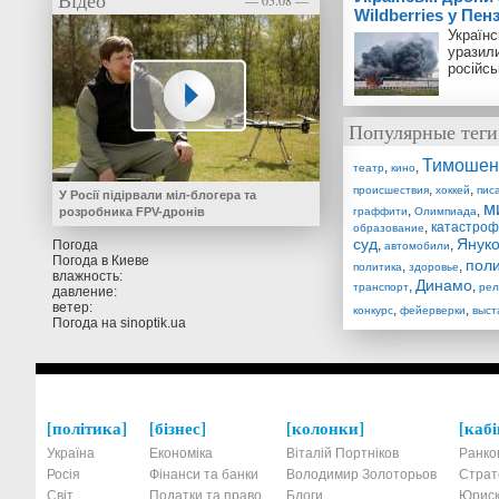
Відео
— 05.08 —
Wildberries у Пенз
Українс
уразили
російсь
Популярные теги
Тимошен
,
,
театр
кино
,
,
происшествия
хоккей
пис
У Росії підірвали міл-блогера та
м
,
,
розробника FPV-дронів
граффити
Олимпиада
,
катастро
образование
суд
Янук
Погода
,
,
автомобили
Погода в
Киеве
поли
,
,
политика
здоровье
влажность:
Динамо
,
,
транспорт
рел
давление:
ветер:
,
,
конкурс
фейерверки
выст
Погода на
sinoptik.ua
політика
бізнес
колонки
кабі
Україна
Економіка
Віталій Портніков
Ранко
Росія
Фінанси та банки
Володимир Золоторьов
Страт
Світ
Податки та право
Блоги
Юриск