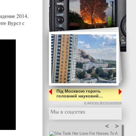
идение 2014.
ите Вурст с
Під Москвою горить
головний науковий…
и другие фотогалереи
Мы в соцсетях
<
>