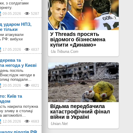
іки, з солдатами
ернету.
09.05.2026
5287
ід ударом НПЗ,
е тільки
они атакували
ь РФ: вибухи
17.05.2026
4837
дерева та
а негода у Києві
день поспіль
 Внаслідок негоди в
толиці попадали…
20.05.2026
4821
о: Київ та
радом
ласть накрила потужна
ну зливу в столиці
 а автомобілі…
12.06.2026
4683
школу пілотів РФ