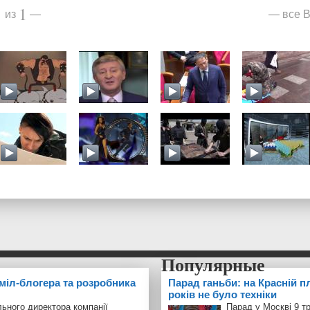
1
1
все В
из
—
—
 міл-блогера та розробника
Парад ганьби: на Красній п
років не було техніки
ьного директора компанії
Парад у Москві 9 т