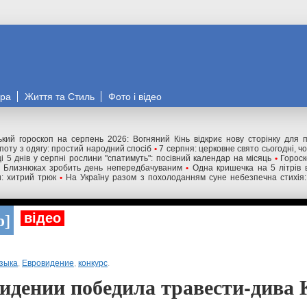
ора
Життя та Стиль
Фото і відео
ький гороскоп на серпень 2026: Вогняний Кінь відкриє нову сторінку для п'
поту з одягу: простий народний спосіб
•
7 серпня: церковне свято сьогодні, ч
ці 5 днів у серпні рослини "спатимуть": посівний календар на місяць
•
Гороск
 у Близнюках зробить день непередбачуваним
•
Одна кришечка на 5 літрів 
: хитрий трюк
•
На Україну разом з похолоданням суне небезпечна стихія:
о
відео
зыка
,
Евровидение
,
конкурс
.
идении победила травести-дива 