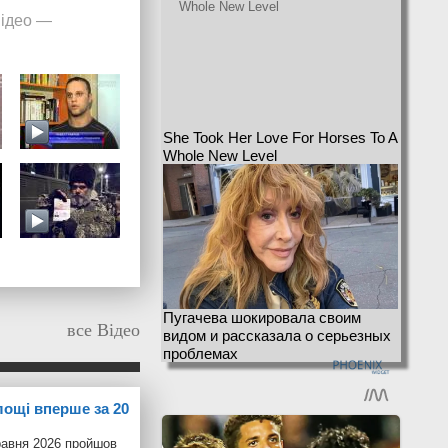
ідео
—
She Took Her Love For Horses To A
Whole New Level
Пугачева шокировала своим
все Відео
видом и рассказала о серьезных
проблемах
лощі вперше за 20
равня 2026 пройшов