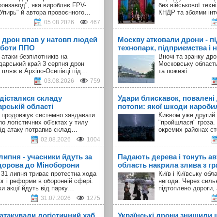
ронзавод", яка виробляє FPV-
без військової техн
"Упирь" й автора провоєнного…
КНДР та збоями інт
05.08.2026
467
 дрон впав у натовп людей
Москву атковали дрони - п
оботи ППО
технопарк, підприємства і н
 атаки безпілотників на
Вночі та зранку др
дарський край 3 серпня дрон
Московську област
 пляж в Архіпо-Осипівці під…
та пожежі
03.08.2026
759
 дісталися складу
Удари блискавок, повалені 
арській області
потопи: якої шкоди наробил
а продовжує системно завдавати
Києвом уже другий 
по логістичних об'єктах у тилу
"пройшлася" гроза.
Під атаку потрапив склад…
окремих районах с
02.08.2026
1004
 липня - учасники йдуть за
Падають дерева і тонуть авт
орова до Міноборони
область накрила злива з г
 31 липня триває протестна хода
Київ і Київську об
ог і реформи в оборонній сфері.
негода. Через силь
и акції йдуть від парку…
підтоплено дороги,
31.07.2026
1275
 атакували логістичний хаб
Українські дрони знищили 