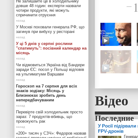
Не залишайте це в холодильнику
довше 48 годин: експерти назвали
—
чотири продукти, які можуть
спричинити отруєння
У Москві поховали генерала РФ, що
загинув при вибуху у ресторані
У ці 5 днів у серпні рослини
"спатимуть": посівний календар на
місяць
Чи відмовиться Україна від Бандери
заради ЄС: посол у Польщі відповів
на ультиматуми Варшави
Гороскоп на 7 серпня для всіх
знаків зодіаку: Місяць у
Відео
Близнюках зробить день
непередбачуваним
Перевірте свій холодильник просто
зараз: 7 продуктів-вбивць, що
провокують рак
У Росії підірвали
FPV-дронів
«200+ тисяч у СЗЧ»: Федоров назвав
Генерал
головні провали нинішньої мобілізації