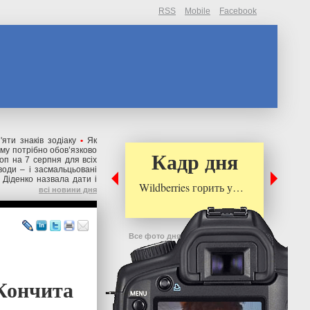
RSS
Mobile
Facebook
яти знаків зодіаку
•
Як
ому потрібно обов’язково
Кадр дня
оп на 7 серпня для всіх
води – і засмальцьовані
 Діденко назвала дати і
Wildberries горить у…
всі новини дня
Все фото дня
Кончита