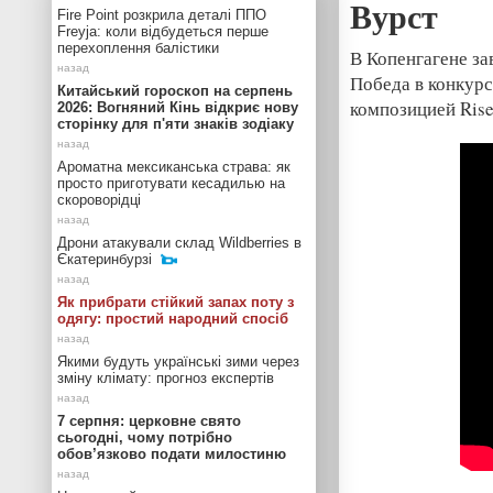
Вурст
Fire Point розкрила деталі ППО
Freyja: коли відбудеться перше
перехоплення балістики
В Копенгагене з
Победа в конкурс
Китайський гороскоп на серпень
композицией Rise
2026: Вогняний Кінь відкриє нову
сторінку для п'яти знаків зодіаку
Ароматна мексиканська страва: як
просто приготувати кесадилью на
скороворідці
Дрони атакували склад Wildberries в
Єкатеринбурзі
Як прибрати стійкий запах поту з
одягу: простий народний спосіб
Якими будуть українські зими через
зміну клімату: прогноз експертів
7 серпня: церковне свято
сьогодні, чому потрібно
обов’язково подати милостиню