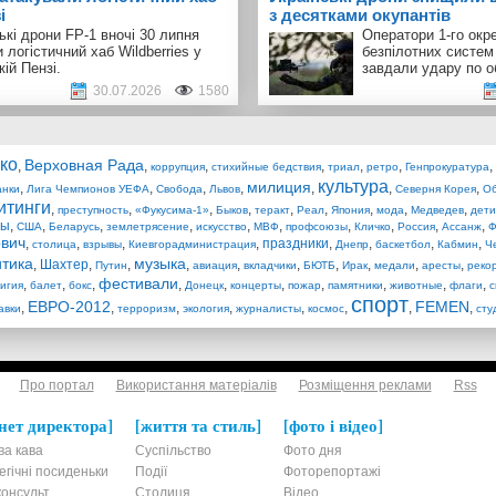
і
з десятками окупантів
ькі дрони FP-1 вночі 30 липня
Оператори 1-го окр
 логістичний хаб Wildberries у
безпілотних систем
кій Пензі.
завдали удару по о
30.07.2026
1580
ко
Верховная Рада
,
,
,
,
,
,
,
коррупция
стихийные бедствия
триал
ретро
Генпрокуратура
культура
милиция
,
,
,
,
,
,
,
анки
Лига Чемпионов УЕФА
Свобода
Львов
Северня Корея
О
итинги
,
,
,
,
,
,
,
,
,
преступность
«Фукусима-1»
Быков
теракт
Реал
Япония
мода
Медведев
дети
фы
,
,
,
,
,
,
,
,
,
,
США
Беларусь
землетрясение
искусство
МВФ
профсоюзы
Кличко
Россия
Ассанж
Ф
ович
,
,
,
,
праздники
,
,
,
,
столица
взрывы
Киевгорадминистрация
Днепр
баскетбол
Кабмин
Ч
тика
музыка
,
Шахтер
,
,
,
,
,
,
,
,
,
Путин
авиация
вкладчики
БЮТБ
Ирак
медали
аресты
реко
фестивали
,
,
,
,
,
,
,
,
,
,
игия
балет
бокс
Донецк
концерты
пожар
памятники
животные
флаги
с
спорт
ЕВРО-2012
FEMEN
,
,
,
,
,
,
,
,
авки
терроризм
экология
журналисты
космос
сту
Про портал
Використання матеріалів
Розміщення реклами
Rss
нет директора
життя та стиль
фото і відео
ва кава
Суспільство
Фото дня
егічні посиденьки
Події
Фоторепортажі
онсульт
Столиця
Відео