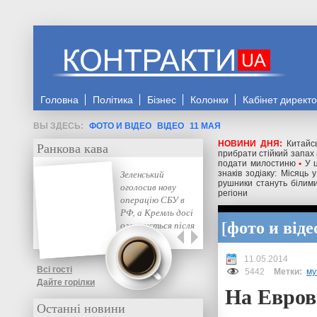
Головна
Політика
Бізнес
Колонки
Кабінет директ
ФОТО И ВІДЕО
ВІДЕО
11 МАЯ
НОВИНИ ДНЯ:
Китайс
Ранкова кава
прибрати стійкий запах 
подати милостиню
•
У 
Зеленський
знаків зодіаку: Місяць
рушники стануть білими
оголосив нову
регіони
операцію СБУ в
РФ, а Кремль досі
фото и віде
оговтується після
нищівних атак —
деталі
11.05.2014
Всі гості
5442
Метки:
му
Дайте горілки
На Евров
Останні новини