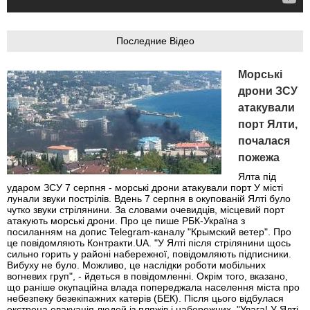
Последние Відео
Морські
дрони ЗСУ
атакували
порт Ялти,
почалася
пожежа
Ялта під
ударом ЗСУ 7 серпня - морські дрони атакували порт У місті
лунали звуки пострілів. Вдень 7 серпня в окупованій Ялті було
чутко звуки стрілянини. За словами очевидців, місцевий порт
атакують морські дрони. Про це пише РБК-Україна з
посиланням на допис Telegram-каналу "Крымский ветер". Про
це повідомляють Контракти.UA. "У Ялті після стрілянини щось
сильно горить у районі набережної, повідомляють підписники.
Вибуху не було. Можливо, це наслідки роботи мобільних
вогневих груп", - йдеться в повідомленні. Окрім того, вказано,
що раніше окупаційна влада попереджала населення міста про
небезпеку безекіпажних катерів (БЕК). Після цього відбулася
екстрена евакуація людей із пляжів і набережних. "Увага! У Ялті