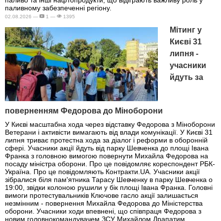
паливо та інші нафтопродукти, що відіграють важливу роль у
паливному забезпеченні регіону.
02.08.2026 —
1 —
1395
Мітинг у
Києві 31
липня -
учасники
йдуть за
поверненням Федорова до Міноборони
У Києві масштабна хода через відставку Федорова з Міноборони
Ветерани і активісти вимагають від влади комунікації. У Києві 31
липня триває протестна хода за діалог і реформи в оборонній
сфері. Учасники акції йдуть від парку Шевченка до площі Івана
Франка з головною вимогою повернути Михайла Федорова на
посаду міністра оборони. Про це повідомляє кореспондент РБК-
Україна. Про це повідомляють Контракти.UA. Учасники акції
зібралися біля пам'ятника Тарасу Шевченку в парку Шевченка о
19:00, звідки колоною рушили у бік площі Івана Франка. Головні
вимоги протестувальників Ключове гасло акції залишається
незмінним - повернення Михайла Федорова до Міністерства
оборони. Учасники ходи впевнені, що співпраця Федорова з
новим головнокомандувачем ЗСУ Михайлом Драпатим