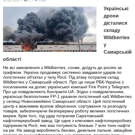
03.08.2026 —
1 —
1166
Українські
дрони
дісталися
складу
Wildberries
у
Самарській
області
Не всі замовлення з Wildberries, схоже, доїдуть до росіян за
графіком. Україна продовжує системно завдавати ударів по
логістичних об'єктах у тилу Росії. Під атаку потрапив склад
Wildberries у Самарській області. Про це пише РБК-Україна з
посиланням на допис української компанії Fire Point у Telegram.
Про це повідомляють Контракти.UA. Згідно з повідомленням,
українські безпілотники FP-1 уразили логістичний хаб Wildberries
у селищі Новосемейкіно Самарської області. Цей логістичний
центр є важливим вузлом зберігання, сортування та розподілу
товарів, забезпечуючи безперервну роботу великих логістичних
мереж. Крім того, під удар потрапив Саратовський
нафтопереробний завод. Це одне з ключових нафтопереробних
підприємств Росії, яке має потужність близько 7 млн тонн нафти
на рік. На заводі виробляють бензин, дизельне пальне, авіаційне