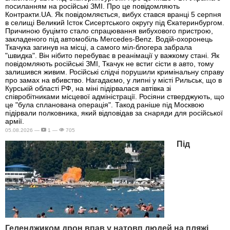
посиланням на російські ЗМІ. Про це повідомляють
Контракти.UA. Як повідомляється, вибух стався вранці 5 серпня
в селищі Великий Істок Сисертського округу під Єкатеринбургом.
Причиною буцімто стало спрацювання вибухового пристрою,
закладеного під автомобіль Mercedes-Benz. Водій-охоронець
Ткачука загинув на місці, а самого міл-блогера забрала
"швидка". Він нібито перебуває в реанімації у важкому стані. Як
повідомляють російські ЗМІ, Ткачук не встиг сісти в авто, тому
залишився живим. Російські слідчі порушили кримінальну справу
про замах на вбивство. Нагадаємо, у липні у місті Рильськ, що в
Курській області РФ, на міні підірвалася автівка зі
співробітниками місцевої адміністрації. Росіяни стверджують, що
це "була спланована операція". Такод раніше під Москвою
підірвали полковника, який відповідав за снаряди для російської
армії.
05.08.2026 —
1 —
705
Під
Геленджиком дрон впав у натовп людей на пляжі