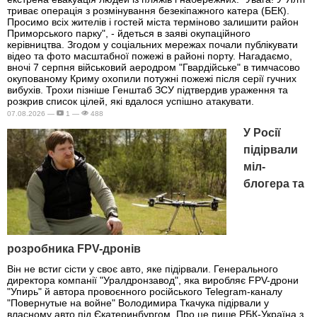
триває операція з розмінування безекіпажного катера (БЕК).
Просимо всіх жителів і гостей міста терміново залишити район
Приморського парку", - йдеться в заяві окупаційного
керівництва. Згодом у соціальних мережах почали публікувати
відео та фото масштабної пожежі в районі порту. Нагадаємо,
вночі 7 серпня військовий аеродром "Гвардійське" в тимчасово
окупованому Криму охопили потужні пожежі після серії гучних
вибухів. Трохи пізніше Генштаб ЗСУ підтвердив ураження та
розкрив список цілей, які вдалося успішно атакувати.
07.08.2026 —
1 —
488
У Росії
підірвали
міл-
блогера та
розробника FPV-дронів
Він не встиг сісти у своє авто, яке підірвали. Генерального
директора компанії "Уралдронзавод", яка виробляє FPV-дрони
"Упирь" й автора провоєнного російського Telegram-каналу
"Повернутые на войне" Володимира Ткачука підірвали у
власному авто під Єкатеринбургом. Про це пише РБК-Україна з