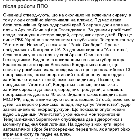
після роботи ППО
Очевидці стверджують, що на околицях не включали сирену, а
тому люди спокійно відпочивали на пляжах. Під час атаки
безпілотників на Краснодарський край 3 серпня дрон впав на
пляж в Архіпо-Осипівці під Геленджиком. За даними російської
влади, загинули шестеро людей, серед яких троє дітей. Про це
пише РБК-Україна з посиланням на публікацію Telegram-каналу
"Агентство. Новини", а також на "Радіо Свобода". Про це
повідомляють Контракти.UA. За даними видання "Агентство",
безпілотник упав на пляж у селі Архіпо-Осипівка під
Геленджиком. Видання з посиланням на заяви губернатора
Краснодарського краю Веніаміна Кондратьєва пише, що
спочатку російська влада повідомляла про трьох загиблих і 13
постраждалих, потім оперативний штаб регіону підтвердив
загибель чотирьох людей, включаючи дитину. Пізніше, як
повідомляє "Агентство", Кондратьєв заявив, що кількість
загиблих зросла до шести, серед них троє дітей, а кількість
постраждалих досягла 40 осіб. Видання також наводить дані
МОЗ РФ, згідно з якими було госпіталізовано 17 осіб, включаючи
дітей. За версією російської влади, яку цитує "Агентство", удар
зазнав цивільної інфраструктури. Що показали опубліковані
відео За даними "Агентства", український моніторинговий
Telegram-канал Supernova+ опублікував два відеоролики з
моменту падіння безпілотника. На одному з них чути черги
автоматичної зброї безпосередньо перед тим, як апарат різко
втрачає висоту та падає на пляж.