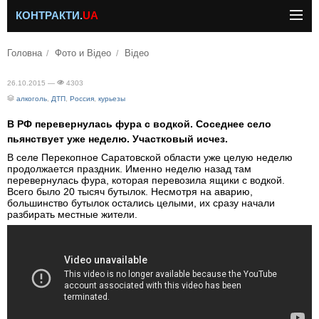
КОНТРАКТИ.
UA
Головна
Фото и Відео
Відео
26.10.2015 —
4303
алкоголь
,
ДТП
,
Россия
,
курьезы
В РФ перевернулась фура с водкой. Соседнее село
пьянствует уже неделю. Участковый исчез.
В селе Перекопное Саратовской области уже целую неделю
продолжается праздник. Именно неделю назад там
перевернулась фура, которая перевозила ящики с водкой.
Всего было 20 тысяч бутылок. Несмотря на аварию,
большинство бутылок остались целыми, их сразу начали
разбирать местные жители.