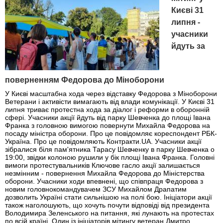
Києві 31
липня -
учасники
йдуть за
поверненням Федорова до Міноборони
У Києві масштабна хода через відставку Федорова з Міноборони
Ветерани і активісти вимагають від влади комунікації. У Києві 31
липня триває протестна хода за діалог і реформи в оборонній
сфері. Учасники акції йдуть від парку Шевченка до площі Івана
Франка з головною вимогою повернути Михайла Федорова на
посаду міністра оборони. Про це повідомляє кореспондент РБК-
Україна. Про це повідомляють Контракти.UA. Учасники акції
зібралися біля пам'ятника Тарасу Шевченку в парку Шевченка о
19:00, звідки колоною рушили у бік площі Івана Франка. Головні
вимоги протестувальників Ключове гасло акції залишається
незмінним - повернення Михайла Федорова до Міністерства
оборони. Учасники ходи впевнені, що співпраця Федорова з
новим головнокомандувачем ЗСУ Михайлом Драпатим
дозволить Україні стати сильнішою на полі бою. Ініціатори акції
також наголошують, що хочуть почути відповіді від президента
Володимира Зеленського на питання, які лунають на протестах
по всій країні. Один із ініціаторів мітингу ветеран Дмитро