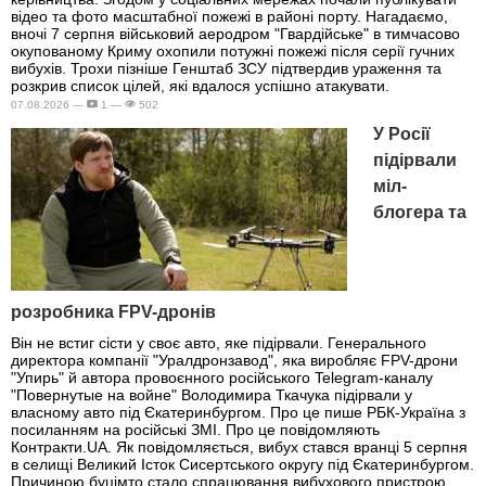
відео та фото масштабної пожежі в районі порту. Нагадаємо,
вночі 7 серпня військовий аеродром "Гвардійське" в тимчасово
окупованому Криму охопили потужні пожежі після серії гучних
вибухів. Трохи пізніше Генштаб ЗСУ підтвердив ураження та
розкрив список цілей, які вдалося успішно атакувати.
07.08.2026 —
1 —
502
У Росії
підірвали
міл-
блогера та
розробника FPV-дронів
Він не встиг сісти у своє авто, яке підірвали. Генерального
директора компанії "Уралдронзавод", яка виробляє FPV-дрони
"Упирь" й автора провоєнного російського Telegram-каналу
"Повернутые на войне" Володимира Ткачука підірвали у
власному авто під Єкатеринбургом. Про це пише РБК-Україна з
посиланням на російські ЗМІ. Про це повідомляють
Контракти.UA. Як повідомляється, вибух стався вранці 5 серпня
в селищі Великий Істок Сисертського округу під Єкатеринбургом.
Причиною буцімто стало спрацювання вибухового пристрою,