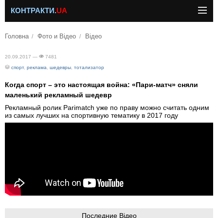
КОНТРАКТИ.
UA
Головна
Фото и Відео
Відео
20.09.2017 —
7481
спорт
,
реклама
,
шедевры
,
тотализатор
Когда спорт – это настоящая война: «Пари-матч» сняли
маленький рекламный шедевр
Рекламный ролик Parimatch уже по праву можно считать одним
из самых лучших на спортивную тематику в 2017 году
Последние Відео