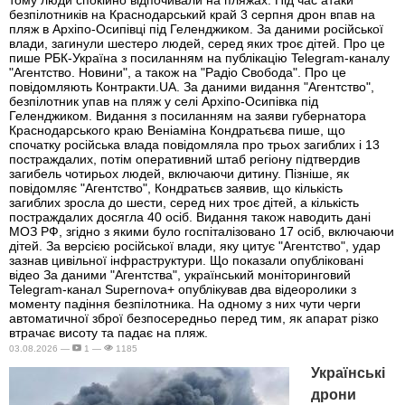
безпілотників на Краснодарський край 3 серпня дрон впав на
пляж в Архіпо-Осипівці під Геленджиком. За даними російської
влади, загинули шестеро людей, серед яких троє дітей. Про це
пише РБК-Україна з посиланням на публікацію Telegram-каналу
"Агентство. Новини", а також на "Радіо Свобода". Про це
повідомляють Контракти.UA. За даними видання "Агентство",
безпілотник упав на пляж у селі Архіпо-Осипівка під
Геленджиком. Видання з посиланням на заяви губернатора
Краснодарського краю Веніаміна Кондратьєва пише, що
спочатку російська влада повідомляла про трьох загиблих і 13
постраждалих, потім оперативний штаб регіону підтвердив
загибель чотирьох людей, включаючи дитину. Пізніше, як
повідомляє "Агентство", Кондратьєв заявив, що кількість
загиблих зросла до шести, серед них троє дітей, а кількість
постраждалих досягла 40 осіб. Видання також наводить дані
МОЗ РФ, згідно з якими було госпіталізовано 17 осіб, включаючи
дітей. За версією російської влади, яку цитує "Агентство", удар
зазнав цивільної інфраструктури. Що показали опубліковані
відео За даними "Агентства", український моніторинговий
Telegram-канал Supernova+ опублікував два відеоролики з
моменту падіння безпілотника. На одному з них чути черги
автоматичної зброї безпосередньо перед тим, як апарат різко
втрачає висоту та падає на пляж.
03.08.2026 —
1 —
1185
Українські
дрони