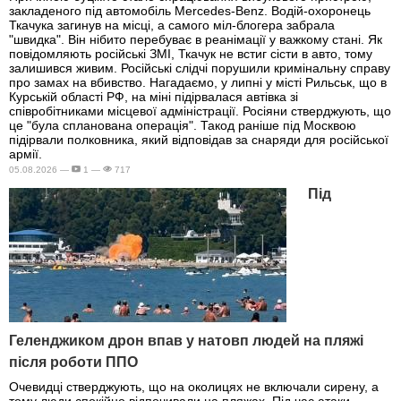
закладеного під автомобіль Mercedes-Benz. Водій-охоронець
Ткачука загинув на місці, а самого міл-блогера забрала
"швидка". Він нібито перебуває в реанімації у важкому стані. Як
повідомляють російські ЗМІ, Ткачук не встиг сісти в авто, тому
залишився живим. Російські слідчі порушили кримінальну справу
про замах на вбивство. Нагадаємо, у липні у місті Рильськ, що в
Курській області РФ, на міні підірвалася автівка зі
співробітниками місцевої адміністрації. Росіяни стверджують, що
це "була спланована операція". Такод раніше під Москвою
підірвали полковника, який відповідав за снаряди для російської
армії.
05.08.2026 —
1 —
717
Під
Геленджиком дрон впав у натовп людей на пляжі
після роботи ППО
Очевидці стверджують, що на околицях не включали сирену, а
тому люди спокійно відпочивали на пляжах. Під час атаки