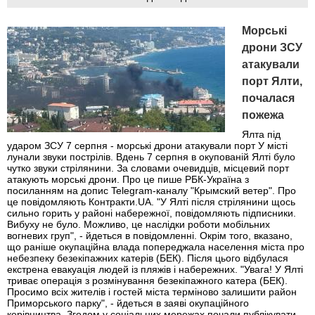
Морські
дрони ЗСУ
атакували
порт Ялти,
почалася
пожежа
Ялта під
ударом ЗСУ 7 серпня - морські дрони атакували порт У місті
лунали звуки пострілів. Вдень 7 серпня в окупованій Ялті було
чутко звуки стрілянини. За словами очевидців, місцевий порт
атакують морські дрони. Про це пише РБК-Україна з
посиланням на допис Telegram-каналу "Крымский ветер". Про
це повідомляють Контракти.UA. "У Ялті після стрілянини щось
сильно горить у районі набережної, повідомляють підписники.
Вибуху не було. Можливо, це наслідки роботи мобільних
вогневих груп", - йдеться в повідомленні. Окрім того, вказано,
що раніше окупаційна влада попереджала населення міста про
небезпеку безекіпажних катерів (БЕК). Після цього відбулася
екстрена евакуація людей із пляжів і набережних. "Увага! У Ялті
триває операція з розмінування безекіпажного катера (БЕК).
Просимо всіх жителів і гостей міста терміново залишити район
Приморського парку", - йдеться в заяві окупаційного
керівництва. Згодом у соціальних мережах почали публікувати