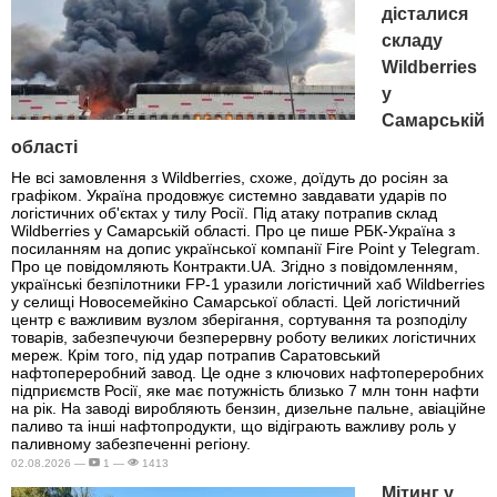
дісталися
складу
Wildberries
у
Самарській
області
Не всі замовлення з Wildberries, схоже, доїдуть до росіян за
графіком. Україна продовжує системно завдавати ударів по
логістичних об'єктах у тилу Росії. Під атаку потрапив склад
Wildberries у Самарській області. Про це пише РБК-Україна з
посиланням на допис української компанії Fire Point у Telegram.
Про це повідомляють Контракти.UA. Згідно з повідомленням,
українські безпілотники FP-1 уразили логістичний хаб Wildberries
у селищі Новосемейкіно Самарської області. Цей логістичний
центр є важливим вузлом зберігання, сортування та розподілу
товарів, забезпечуючи безперервну роботу великих логістичних
мереж. Крім того, під удар потрапив Саратовський
нафтопереробний завод. Це одне з ключових нафтопереробних
підприємств Росії, яке має потужність близько 7 млн тонн нафти
на рік. На заводі виробляють бензин, дизельне пальне, авіаційне
паливо та інші нафтопродукти, що відіграють важливу роль у
паливному забезпеченні регіону.
02.08.2026 —
1 —
1413
Мітинг у