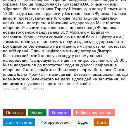
Україна. Про це повідомляють Контракти.UA. Учасники акції
зібралися біля пам'ятника Тарасу Шевченку в парку Шевченка о
19:00, звідки колоною рушили у бік площі Івана Франка. Головні
вимоги протестувальників Ключове гасло акції залишається
незмінним - повернення Михайла Федорова до Міністерства
оборони. Учасники ходи впевнені, що співпраця Федорова з
новим головнокомандувачем ЗСУ Михайлом Драпатим
дозволить Україні стати сильнішою на полі бою. Ініціатори акції
також наголошують, що хочуть почути відповіді від президента
Володимира Зеленського на питання, які лунають на протестах
по всій країні. Один із ініціаторів мітингу ветеран Дмитро
Козятинський, який анонсував ходу у своєму дописі
напередодні. "Запрошую всіх в цю п'ятницю, 31 липня, о 19:00 у
Києві доєднатися до протестної ходи за діалог і реформи в
оборонці. Старт - пам'ятник Шевченку в парку Шевченка. Фініш -
площа Івана Франка", - написав він. Ветеран також зазначив, що
нове інтерв'ю Зеленського не дало відповідей на запитання, які
виникають в учасників протестів по всій країні.
31.07.2026 —
1 —
1754
Політика
Бізнес
Колонки
Кабінет директора
Життя і стиль
Фоторепортажі
Відео
Ітоги