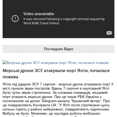
Последние Відео
Морські дрони ЗСУ атакували порт Ялти, почалася
пожежа
Ялта під ударом ЗСУ 7 серпня - морські дрони атакували порт У
місті лунали звуки пострілів. Вдень 7 серпня в окупованій Ялті
було чутко звуки стрілянини. За словами очевидців, місцевий
порт атакують морські дрони. Про це пише РБК-Україна з
посиланням на допис Telegram-каналу "Крымский ветер". Про
це повідомляють Контракти.UA. "У Ялті після стрілянини щось
сильно горить у районі набережної, повідомляють підписники.
Вибуху не було. Можливо, це наслідки роботи мобільних