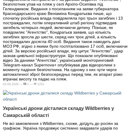
безпілотник упав на пляж у селі Архіпо-Осипівка під
Геленджиком. Видання з посиланням на заяви губернатора
Краснодарського краю Веніаміна Кондратьєва пише, що
спочатку російська влада повідомляла про трьох загиблих і 13
постраждалих, потім оперативний штаб регіону підтвердив
загибель чотирьох людей, включаючи дитину. Пізніше, як
повідомляє "Агентство", Кондратьєв заявив, що кількість
загиблих зросла до шести, серед них троє дітей, а кількість
постраждалих досягла 40 осіб. Видання також наводить дані
МОЗ РФ, згідно з якими було госпіталізовано 17 осіб, включаючи
дітей. За версією російської влади, яку цитує "Агентство", удар
зазнав цивільної інфраструктури. Що показали опубліковані
відео За даними "Агентства", український моніторинговий
Telegram-канал Supernova+ опублікував два відеоролики з
моменту падіння безпілотника. На одному з них чути черги
автоматичної зброї безпосередньо перед тим, як апарат різко
втрачає висоту та падає на пляж.
03.08.2026 —
1 —
1251
Українські дрони дісталися складу Wildberries у
Самарській області
Не всі замовлення з Wildberries, схоже, доїдуть до росіян за
графіком. Україна продовжує системно завдавати ударів по