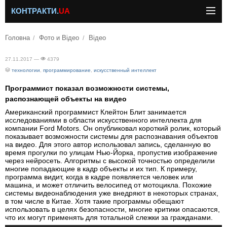
КОНТРАКТИ.
UA
Головна
Фото и Відео
Відео
27.11.2017 —
4379
технологии
,
программирование
,
искусственный интеллект
Программист показал возможности системы,
распознающей объекты на видео
Американский программист Клейтон Блит занимается
исследованиями в области искусственного интеллекта для
компании Ford Motors. Он опубликовал короткий ролик, который
показывает возможности системы для распознавания объектов
на видео. Для этого автор использовал запись, сделанную во
время прогулки по улицам Нью-Йорка, пропустив изображение
через нейросеть. Алгоритмы с высокой точностью определили
многие попадающие в кадр объекты и их тип. К примеру,
программа видит, когда в кадре появляется человек или
машина, и может отличить велосипед от мотоцикла. Похожие
системы видеонаблюдения уже внедряют в некоторых странах,
в том числе в Китае. Хотя такие программы обещают
использовать в целях безопасности, многие критики опасаются,
что их могут применять для тотальной слежки за гражданами.