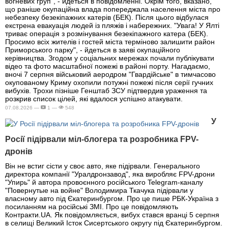
вогневих груп", - йдеться в повідомленні. Окрім того, вказано,
що раніше окупаційна влада попереджала населення міста про
небезпеку безекіпажних катерів (БЕК). Після цього відбулася
екстрена евакуація людей із пляжів і набережних. "Увага! У Ялті
триває операція з розмінування безекіпажного катера (БЕК).
Просимо всіх жителів і гостей міста терміново залишити район
Приморського парку", - йдеться в заяві окупаційного
керівництва. Згодом у соціальних мережах почали публікувати
відео та фото масштабної пожежі в районі порту. Нагадаємо,
вночі 7 серпня військовий аеродром "Гвардійське" в тимчасово
окупованому Криму охопили потужні пожежі після серії гучних
вибухів. Трохи пізніше Генштаб ЗСУ підтвердив ураження та
розкрив список цілей, які вдалося успішно атакувати.
07.08.2026 —
1 —
548
У
Росії підірвали міл-блогера та розробника FPV-
дронів
Він не встиг сісти у своє авто, яке підірвали. Генерального
директора компанії "Уралдронзавод", яка виробляє FPV-дрони
"Упирь" й автора провоєнного російського Telegram-каналу
"Повернутые на войне" Володимира Ткачука підірвали у
власному авто під Єкатеринбургом. Про це пише РБК-Україна з
посиланням на російські ЗМІ. Про це повідомляють
Контракти.UA. Як повідомляється, вибух стався вранці 5 серпня
в селищі Великий Істок Сисертського округу під Єкатеринбургом.