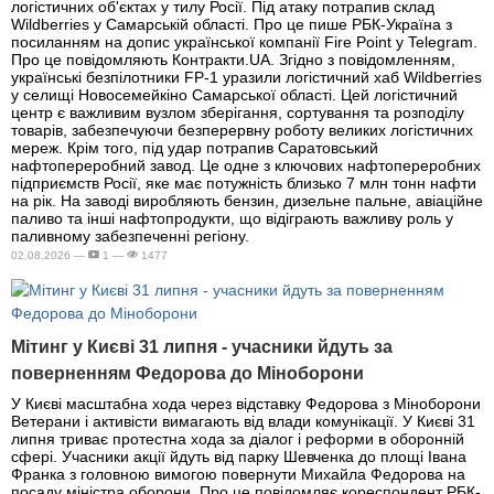
логістичних об'єктах у тилу Росії. Під атаку потрапив склад
Wildberries у Самарській області. Про це пише РБК-Україна з
посиланням на допис української компанії Fire Point у Telegram.
Про це повідомляють Контракти.UA. Згідно з повідомленням,
українські безпілотники FP-1 уразили логістичний хаб Wildberries
у селищі Новосемейкіно Самарської області. Цей логістичний
центр є важливим вузлом зберігання, сортування та розподілу
товарів, забезпечуючи безперервну роботу великих логістичних
мереж. Крім того, під удар потрапив Саратовський
нафтопереробний завод. Це одне з ключових нафтопереробних
підприємств Росії, яке має потужність близько 7 млн тонн нафти
на рік. На заводі виробляють бензин, дизельне пальне, авіаційне
паливо та інші нафтопродукти, що відіграють важливу роль у
паливному забезпеченні регіону.
02.08.2026 —
1 —
1477
Мітинг у Києві 31 липня - учасники йдуть за
поверненням Федорова до Міноборони
У Києві масштабна хода через відставку Федорова з Міноборони
Ветерани і активісти вимагають від влади комунікації. У Києві 31
липня триває протестна хода за діалог і реформи в оборонній
сфері. Учасники акції йдуть від парку Шевченка до площі Івана
Франка з головною вимогою повернути Михайла Федорова на
посаду міністра оборони. Про це повідомляє кореспондент РБК-