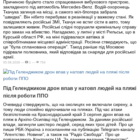
Причиною буцімто стало спрацювання вибухового пристрою,
закладеного під автомобіль Mercedes-Benz. Водій-охоронець
Ткачука загинув на місці, а самого міл-блогера забрала
"швидка". Він нібито перебуває в реанімації у важкому стані. Як
повідомляють російські ЗМІ, Ткачук не встиг сісти в авто, тому
залишився живим. Російські слідчі порушили кримінальну справу
про замах на вбивство. Нагадаємо, у липні у місті Рильськ, що в
Курській області РФ, на міні підірвалася автівка зі
співробітниками місцевої адміністрації. Росіяни стверджують, що
це "була спланована операція". Такод раніше під Москвою
підірвали полковника, який відповідав за снаряди для російської
армії.
05.08.2026 —
1 —
754
Під Геленджиком дрон впав у натовп людей на пляжі
після роботи ППО
Очевидці стверджують, що на околицях не включали сирену, а
тому люди спокійно відпочивали на пляжах. Під час атаки
безпілотників на Краснодарський край 3 серпня дрон впав на
пляж в Архіпо-Осипівці під Геленджиком. За даними російської
влади, загинули шестеро людей, серед яких троє дітей. Про це
пише РБК-Україна з посиланням на публікацію Telegram-каналу
"Агентство. Новини", а також на "Радіо Свобода". Про це
повідомляють Контракти.UA. За даними видання "Агентство",