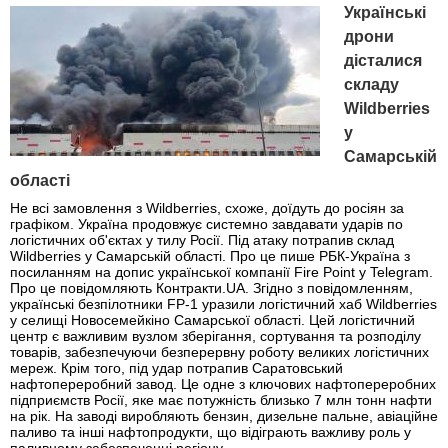
Українські
дрони
дісталися
складу
Wildberries
у
Самарській
області
Не всі замовлення з Wildberries, схоже, доїдуть до росіян за
графіком. Україна продовжує системно завдавати ударів по
логістичних об'єктах у тилу Росії. Під атаку потрапив склад
Wildberries у Самарській області. Про це пише РБК-Україна з
посиланням на допис української компанії Fire Point у Telegram.
Про це повідомляють Контракти.UA. Згідно з повідомленням,
українські безпілотники FP-1 уразили логістичний хаб Wildberries
у селищі Новосемейкіно Самарської області. Цей логістичний
центр є важливим вузлом зберігання, сортування та розподілу
товарів, забезпечуючи безперервну роботу великих логістичних
мереж. Крім того, під удар потрапив Саратовський
нафтопереробний завод. Це одне з ключових нафтопереробних
підприємств Росії, яке має потужність близько 7 млн тонн нафти
на рік. На заводі виробляють бензин, дизельне пальне, авіаційне
паливо та інші нафтопродукти, що відіграють важливу роль у