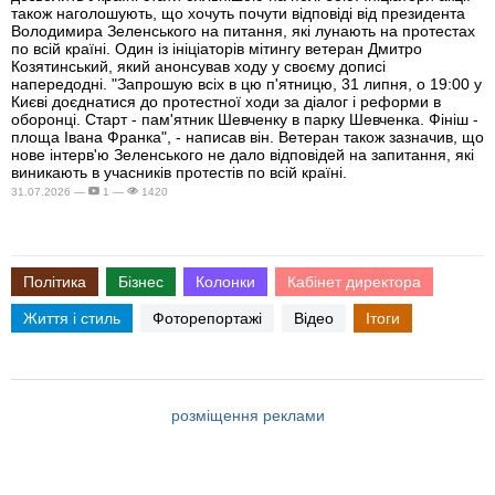
також наголошують, що хочуть почути відповіді від президента
Володимира Зеленського на питання, які лунають на протестах
по всій країні. Один із ініціаторів мітингу ветеран Дмитро
Козятинський, який анонсував ходу у своєму дописі
напередодні. "Запрошую всіх в цю п'ятницю, 31 липня, о 19:00 у
Києві доєднатися до протестної ходи за діалог і реформи в
оборонці. Старт - пам'ятник Шевченку в парку Шевченка. Фініш -
площа Івана Франка", - написав він. Ветеран також зазначив, що
нове інтерв'ю Зеленського не дало відповідей на запитання, які
виникають в учасників протестів по всій країні.
31.07.2026 —
1 —
1420
Політика
Бізнес
Колонки
Кабінет директора
Життя і стиль
Фоторепортажі
Відео
Ітоги
розміщення реклами