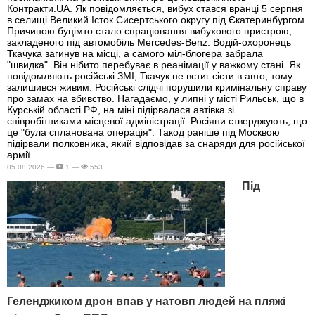
Контракти.UA. Як повідомляється, вибух стався вранці 5 серпня
в селищі Великий Істок Сисертського округу під Єкатеринбургом.
Причиною буцімто стало спрацювання вибухового пристрою,
закладеного під автомобіль Mercedes-Benz. Водій-охоронець
Ткачука загинув на місці, а самого міл-блогера забрала
"швидка". Він нібито перебуває в реанімації у важкому стані. Як
повідомляють російські ЗМІ, Ткачук не встиг сісти в авто, тому
залишився живим. Російські слідчі порушили кримінальну справу
про замах на вбивство. Нагадаємо, у липні у місті Рильськ, що в
Курській області РФ, на міні підірвалася автівка зі
співробітниками місцевої адміністрації. Росіяни стверджують, що
це "була спланована операція". Такод раніше під Москвою
підірвали полковника, який відповідав за снаряди для російської
армії.
05.08.2026 —
1 —
553
Під
Геленджиком дрон впав у натовп людей на пляжі