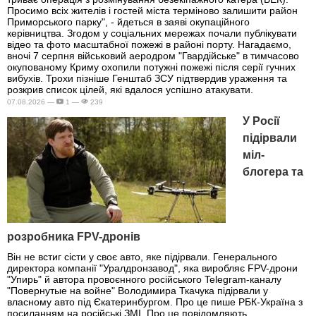
Просимо всіх жителів і гостей міста терміново залишити район
Приморського парку", - йдеться в заяві окупаційного
керівництва. Згодом у соціальних мережах почали публікувати
відео та фото масштабної пожежі в районі порту. Нагадаємо,
вночі 7 серпня військовий аеродром "Гвардійське" в тимчасово
окупованому Криму охопили потужні пожежі після серії гучних
вибухів. Трохи пізніше Генштаб ЗСУ підтвердив ураження та
розкрив список цілей, які вдалося успішно атакувати.
07.08.2026 —
1 —
239
У Росії
підірвали
міл-
блогера та
розробника FPV-дронів
Він не встиг сісти у своє авто, яке підірвали. Генерального
директора компанії "Уралдронзавод", яка виробляє FPV-дрони
"Упирь" й автора провоєнного російського Telegram-каналу
"Повернутые на войне" Володимира Ткачука підірвали у
власному авто під Єкатеринбургом. Про це пише РБК-Україна з
посиланням на російські ЗМІ. Про це повідомляють