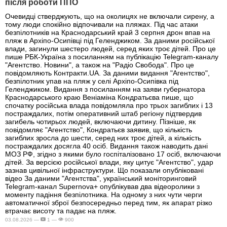
після роботи ППО
Очевидці стверджують, що на околицях не включали сирену, а
тому люди спокійно відпочивали на пляжах. Під час атаки
безпілотників на Краснодарський край 3 серпня дрон впав на
пляж в Архіпо-Осипівці під Геленджиком. За даними російської
влади, загинули шестеро людей, серед яких троє дітей. Про це
пише РБК-Україна з посиланням на публікацію Telegram-каналу
"Агентство. Новини", а також на "Радіо Свобода". Про це
повідомляють Контракти.UA. За даними видання "Агентство",
безпілотник упав на пляж у селі Архіпо-Осипівка під
Геленджиком. Видання з посиланням на заяви губернатора
Краснодарського краю Веніаміна Кондратьєва пише, що
спочатку російська влада повідомляла про трьох загиблих і 13
постраждалих, потім оперативний штаб регіону підтвердив
загибель чотирьох людей, включаючи дитину. Пізніше, як
повідомляє "Агентство", Кондратьєв заявив, що кількість
загиблих зросла до шести, серед них троє дітей, а кількість
постраждалих досягла 40 осіб. Видання також наводить дані
МОЗ РФ, згідно з якими було госпіталізовано 17 осіб, включаючи
дітей. За версією російської влади, яку цитує "Агентство", удар
зазнав цивільної інфраструктури. Що показали опубліковані
відео За даними "Агентства", український моніторинговий
Telegram-канал Supernova+ опублікував два відеоролики з
моменту падіння безпілотника. На одному з них чути черги
автоматичної зброї безпосередньо перед тим, як апарат різко
втрачає висоту та падає на пляж.
03.08.2026 —
1 —
900