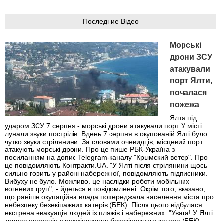
Последние Відео
Морські
дрони ЗСУ
атакували
порт Ялти,
почалася
пожежа
Ялта під
ударом ЗСУ 7 серпня - морські дрони атакували порт У місті
лунали звуки пострілів. Вдень 7 серпня в окупованій Ялті було
чутко звуки стрілянини. За словами очевидців, місцевий порт
атакують морські дрони. Про це пише РБК-Україна з
посиланням на допис Telegram-каналу "Крымский ветер". Про
це повідомляють Контракти.UA. "У Ялті після стрілянини щось
сильно горить у районі набережної, повідомляють підписники.
Вибуху не було. Можливо, це наслідки роботи мобільних
вогневих груп", - йдеться в повідомленні. Окрім того, вказано,
що раніше окупаційна влада попереджала населення міста про
небезпеку безекіпажних катерів (БЕК). Після цього відбулася
екстрена евакуація людей із пляжів і набережних. "Увага! У Ялті
триває операція з розмінування безекіпажного катера (БЕК).