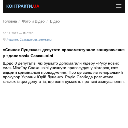
КОНТРАКТИ.
UA
Головна
Фото и Відео
Відео
06.12.2017 —
6285
Луценко
,
Саакашвили
,
депутаты
«Список Луценка»: депутати прокоментували звинувачення
у «допомозі» Саакашвілі
Щодо 8 депутатів, які буцімто допомагали лідеру «Руху нових
сил» Міхеїлу Саакашвілі уникнути правосуддя у вівторок, вже
відкриті кримінальні провадження. Про це заявляв генеральний
прокурор України Юрій Луценко. Радіо Свобода розпитала
кількох із цих депутатів, що вони думають про такі звинувачення.