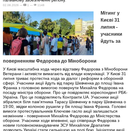
паливному забезпеченні регіону.
02.08.2026 —
1 —
1148
Мітинг у
Києві 31
липня -
учасники
йдуть за
поверненням Федорова до Міноборони
У Києві масштабна хода через відставку Федорова з Міноборони
Ветерани і активісти вимагають від влади комунікації. У Києві 31
липня триває протестна хода за діалог і реформи в оборонній
сфері. Учасники акції йдуть від парку Шевченка до площі Івана
Франка з головною вимогою повернути Михайла Федорова на
посаду міністра оборони. Про це повідомляє кореспондент РБК-
Україна. Про це повідомляють Контракти.UA. Учасники акції
зібралися біля пам'ятника Тарасу Шевченку в парку Шевченка о
19:00, звідки колоною рушили у бік площі Івана Франка. Головні
вимоги протестувальників Ключове гасло акції залишається
незмінним - повернення Михайла Федорова до Міністерства
оборони. Учасники ходи впевнені, що співпраця Федорова з
новим головнокомандувачем ЗСУ Михайлом Драпатим
дозволить Україні стати сильнішою на полі бою. Ініціатори акції