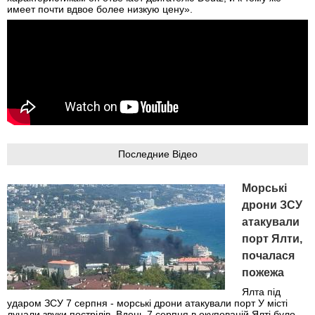
имеет почти вдвое более низкую цену».
Последние Відео
Морські
дрони ЗСУ
атакували
порт Ялти,
почалася
пожежа
Ялта під
ударом ЗСУ 7 серпня - морські дрони атакували порт У місті
лунали звуки пострілів. Вдень 7 серпня в окупованій Ялті було