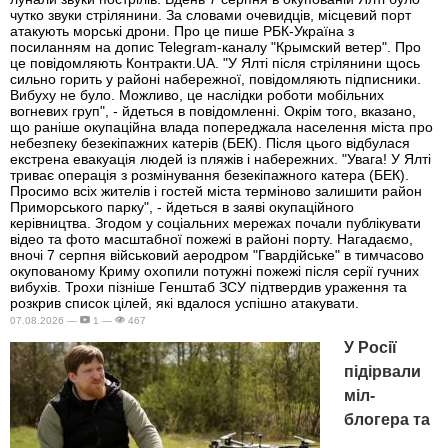
чутко звуки стрілянини. За словами очевидців, місцевий порт
атакують морські дрони. Про це пише РБК-Україна з
посиланням на допис Telegram-каналу "Крымский ветер". Про
це повідомляють Контракти.UA. "У Ялті після стрілянини щось
сильно горить у районі набережної, повідомляють підписники.
Вибуху не було. Можливо, це наслідки роботи мобільних
вогневих груп", - йдеться в повідомленні. Окрім того, вказано,
що раніше окупаційна влада попереджала населення міста про
небезпеку безекіпажних катерів (БЕК). Після цього відбулася
екстрена евакуація людей із пляжів і набережних. "Увага! У Ялті
триває операція з розмінування безекіпажного катера (БЕК).
Просимо всіх жителів і гостей міста терміново залишити район
Приморського парку", - йдеться в заяві окупаційного
керівництва. Згодом у соціальних мережах почали публікувати
відео та фото масштабної пожежі в районі порту. Нагадаємо,
вночі 7 серпня військовий аеродром "Гвардійське" в тимчасово
окупованому Криму охопили потужні пожежі після серії гучних
вибухів. Трохи пізніше Генштаб ЗСУ підтвердив ураження та
розкрив список цілей, які вдалося успішно атакувати.
07.08.2026 —
1 —
467
У Росії
підірвали
міл-
блогера та