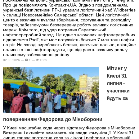
посиланням на допис української компанії Fire Point у Telegram.
Про це повідомляють Контракти.UA. Згідно з повідомленням,
українські безпілотники FP-1 уразили логістичний хаб Wildberries
у селищі Новосемейкіно Самарської області. Цей логістичний
центр є важливим вузлом зберігання, сортування та розподілу
товарів, забезпечуючи безперервну роботу великих логістичних
мереж. Крім того, під удар потрапив Саратовський
нафтопереробний завод. Це одне з ключових нафтопереробних
підприємств Росії, яке має потужність близько 7 млн тонн нафти
на рік. На заводі виробляють бензин, дизельне пальне, авіаційне
паливо та інші нафтопродукти, що відіграють важливу роль у
паливному забезпеченні регіону.
02.08.2026 —
1 —
1365
Мітинг у
Києві 31
липня -
учасники
йдуть за
поверненням Федорова до Міноборони
У Києві масштабна хода через відставку Федорова з Міноборони
Ветерани і активісти вимагають від влади комунікації. У Києві 31
липня триває протестна хода за діалог і реформи в оборонній