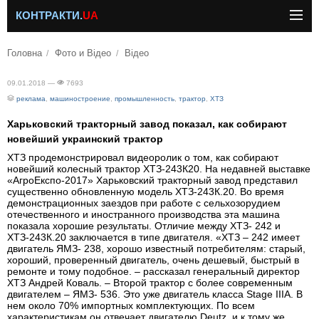
КОНТРАКТИ.
UA
Головна
Фото и Відео
Відео
09.01.2018 —
7693
реклама
,
машиностроение
,
промышленность
,
трактор
,
ХТЗ
Харьковский тракторный завод показал, как собирают
новейший украинский трактор
ХТЗ продемонстрировал видеоролик о том, как собирают
новейший колесный трактор ХТЗ-243К20. На недавней выставке
«АгроЕкспо-2017» Харьковский тракторный завод представил
существенно обновленную модель ХТЗ-243К.20. Во время
демонстрационных заездов при работе с сельхозорудием
отечественного и иностранного производства эта машина
показала хорошие результаты. Отличие между ХТЗ- 242 и
ХТЗ-243К.20 заключается в типе двигателя. «ХТЗ – 242 имеет
двигатель ЯМЗ- 238, хорошо известный потребителям: старый,
хороший, проверенный двигатель, очень дешевый, быстрый в
ремонте и тому подобное. – рассказал генеральный директор
ХТЗ Андрей Коваль. – Второй трактор с более современным
двигателем – ЯМЗ- 536. Это уже двигатель класса Stage IIIA. В
нем около 70% импортных комплектующих. По всем
характеристикам он отвечает двигателю Deutz, и к тому же