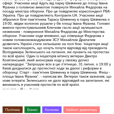
сфері. Учасники акції йдуть від парку Шевченка до площі Івана
Франка з головною вимогою повернути Михайла Федорова на
посаду міністра оборони. Про це повідомляє кореспондент РБК-
Україна. Про це повідомляють Контракти.UA. Учасники акції
зібралися біля пам'ятника Тарасу Шевченку в парку Шевченка о
19:00, звідки колоною рушили у бік площі Івана Франка. Головні
вимоги протестувальників Ключове гасло акції залишається
незмінним - повернення Михайла Федорова до Міністерства
оборони. Учасники ходи впевнені, що співпраця Федорова з
новим головнокомандувачем ЗСУ Михайлом Драпатим
дозволить Україні стати сильнішою на полі бою. Ініціатори акції
також наголошують, що хочуть почути відповіді від президента
Володимира Зеленського на питання, які лунають на протестах
по всій країні. Один із ініціаторів мітингу ветеран Дмитро
Козятинський, який анонсував ходу у своєму дописі
напередодні. "Запрошую всіх в цю п'ятницю, 31 липня, о 19:00 у
Києві доєднатися до протестної ходи за діалог і реформи в
оборонці. Старт - пам'ятник Шевченку в парку Шевченка. Фініш -
площа Івана Франка", - написав він. Ветеран також зазначив, що
нове інтерв'ю Зеленського не дало відповідей на запитання, які
виникають в учасників протестів по всій країні.
31.07.2026 —
1 —
1638
Політика
Бізнес
Колонки
Кабінет директора