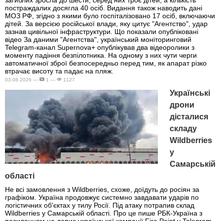
постраждалих досягла 40 осіб. Видання також наводить дані
МОЗ РФ, згідно з якими було госпіталізовано 17 осіб, включаючи
дітей. За версією російської влади, яку цитує "Агентство", удар
зазнав цивільної інфраструктури. Що показали опубліковані
відео За даними "Агентства", український моніторинговий
Telegram-канал Supernova+ опублікував два відеоролики з
моменту падіння безпілотника. На одному з них чути черги
автоматичної зброї безпосередньо перед тим, як апарат різко
втрачає висоту та падає на пляж.
03.08.2026 —
1 —
1127
Українські
дрони
дісталися
складу
Wildberries
у
Самарській
області
Не всі замовлення з Wildberries, схоже, доїдуть до росіян за
графіком. Україна продовжує системно завдавати ударів по
логістичних об'єктах у тилу Росії. Під атаку потрапив склад
Wildberries у Самарській області. Про це пише РБК-Україна з