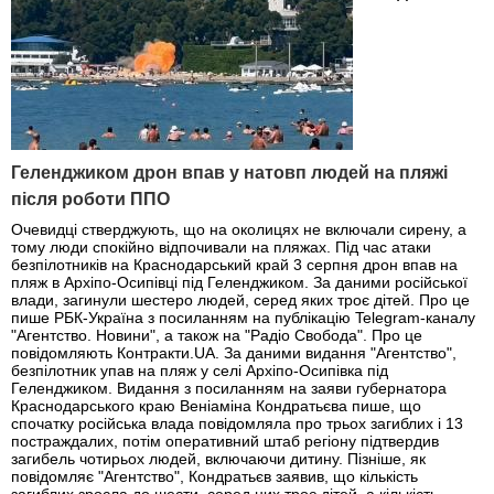
Геленджиком дрон впав у натовп людей на пляжі
після роботи ППО
Очевидці стверджують, що на околицях не включали сирену, а
тому люди спокійно відпочивали на пляжах. Під час атаки
безпілотників на Краснодарський край 3 серпня дрон впав на
пляж в Архіпо-Осипівці під Геленджиком. За даними російської
влади, загинули шестеро людей, серед яких троє дітей. Про це
пише РБК-Україна з посиланням на публікацію Telegram-каналу
"Агентство. Новини", а також на "Радіо Свобода". Про це
повідомляють Контракти.UA. За даними видання "Агентство",
безпілотник упав на пляж у селі Архіпо-Осипівка під
Геленджиком. Видання з посиланням на заяви губернатора
Краснодарського краю Веніаміна Кондратьєва пише, що
спочатку російська влада повідомляла про трьох загиблих і 13
постраждалих, потім оперативний штаб регіону підтвердив
загибель чотирьох людей, включаючи дитину. Пізніше, як
повідомляє "Агентство", Кондратьєв заявив, що кількість
загиблих зросла до шести, серед них троє дітей, а кількість