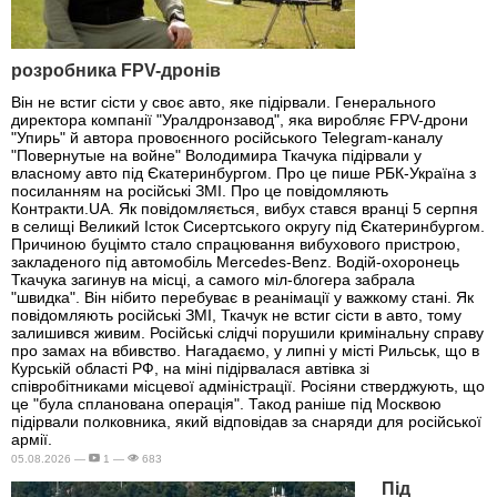
розробника FPV-дронів
Він не встиг сісти у своє авто, яке підірвали. Генерального
директора компанії "Уралдронзавод", яка виробляє FPV-дрони
"Упирь" й автора провоєнного російського Telegram-каналу
"Повернутые на войне" Володимира Ткачука підірвали у
власному авто під Єкатеринбургом. Про це пише РБК-Україна з
посиланням на російські ЗМІ. Про це повідомляють
Контракти.UA. Як повідомляється, вибух стався вранці 5 серпня
в селищі Великий Істок Сисертського округу під Єкатеринбургом.
Причиною буцімто стало спрацювання вибухового пристрою,
закладеного під автомобіль Mercedes-Benz. Водій-охоронець
Ткачука загинув на місці, а самого міл-блогера забрала
"швидка". Він нібито перебуває в реанімації у важкому стані. Як
повідомляють російські ЗМІ, Ткачук не встиг сісти в авто, тому
залишився живим. Російські слідчі порушили кримінальну справу
про замах на вбивство. Нагадаємо, у липні у місті Рильськ, що в
Курській області РФ, на міні підірвалася автівка зі
співробітниками місцевої адміністрації. Росіяни стверджують, що
це "була спланована операція". Такод раніше під Москвою
підірвали полковника, який відповідав за снаряди для російської
армії.
05.08.2026 —
1 —
683
Під