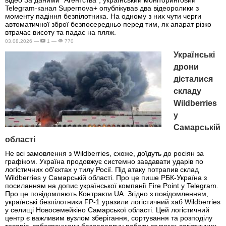
Telegram-канал Supernova+ опублікував два відеоролики з
моменту падіння безпілотника. На одному з них чути черги
автоматичної зброї безпосередньо перед тим, як апарат різко
втрачає висоту та падає на пляж.
03.08.2026 —
1 —
770
Українські
дрони
дісталися
складу
Wildberries
у
Самарській
області
Не всі замовлення з Wildberries, схоже, доїдуть до росіян за
графіком. Україна продовжує системно завдавати ударів по
логістичних об'єктах у тилу Росії. Під атаку потрапив склад
Wildberries у Самарській області. Про це пише РБК-Україна з
посиланням на допис української компанії Fire Point у Telegram.
Про це повідомляють Контракти.UA. Згідно з повідомленням,
українські безпілотники FP-1 уразили логістичний хаб Wildberries
у селищі Новосемейкіно Самарської області. Цей логістичний
центр є важливим вузлом зберігання, сортування та розподілу
товарів, забезпечуючи безперервну роботу великих логістичних