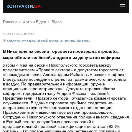
КОНТРАКТИ.
UA
Головна
Фото и Відео
Відео
04.05.2018 —
6298
депутаты
,
стрельба
,
Правый сектор
,
конфликты
,
Никополь
В Никополе на сессии горсовета произошла стрельба,
мэра облили зелёнкой, а одного из депутатов кефиром
Утром 4 мая на сессии Никопольского горсовета между
представителем «Правого сектора» и депутатом горсовета от
«Громадської сили» Александром Рыбаковым возник конфликт.
В результате последний стрелял из травматического пистолета
в воздух. По предварительной информации, оружие
официально зарегистрировано. Депутата-стрелка облили
кефиром, городского главу Андрея Фисака – зелёнкой.
Представители «Правого сектора» отказались комментировать
случившееся. В здание горсовета прибыла следственно-
оперативная группа Никопольского отделения полиции.
Правоохранители выясняют все детали произошедшего.
Сотрудники Никопольского отделения полиции внесли сведения
в Единый реестр досудебных расследований с
предварительной правовой квалификации по статье 293 УК
Украины «Групповое нарушение общественного порядка» и