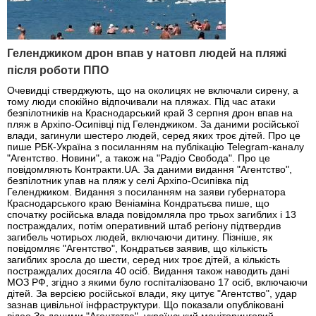
Геленджиком дрон впав у натовп людей на пляжі
після роботи ППО
Очевидці стверджують, що на околицях не включали сирену, а
тому люди спокійно відпочивали на пляжах. Під час атаки
безпілотників на Краснодарський край 3 серпня дрон впав на
пляж в Архіпо-Осипівці під Геленджиком. За даними російської
влади, загинули шестеро людей, серед яких троє дітей. Про це
пише РБК-Україна з посиланням на публікацію Telegram-каналу
"Агентство. Новини", а також на "Радіо Свобода". Про це
повідомляють Контракти.UA. За даними видання "Агентство",
безпілотник упав на пляж у селі Архіпо-Осипівка під
Геленджиком. Видання з посиланням на заяви губернатора
Краснодарського краю Веніаміна Кондратьєва пише, що
спочатку російська влада повідомляла про трьох загиблих і 13
постраждалих, потім оперативний штаб регіону підтвердив
загибель чотирьох людей, включаючи дитину. Пізніше, як
повідомляє "Агентство", Кондратьєв заявив, що кількість
загиблих зросла до шести, серед них троє дітей, а кількість
постраждалих досягла 40 осіб. Видання також наводить дані
МОЗ РФ, згідно з якими було госпіталізовано 17 осіб, включаючи
дітей. За версією російської влади, яку цитує "Агентство", удар
зазнав цивільної інфраструктури. Що показали опубліковані
відео За даними "Агентства", український моніторинговий