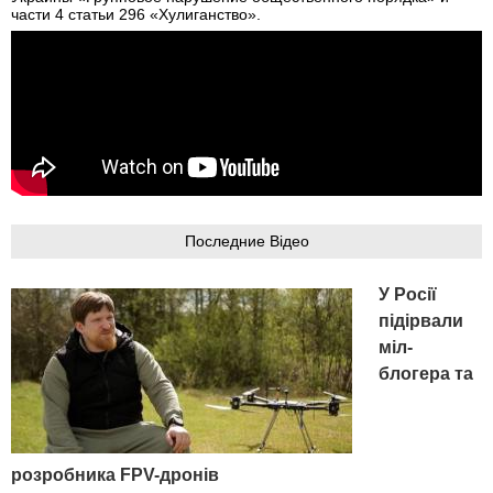
части 4 статьи 296 «Хулиганство».
Последние Відео
У Росії
підірвали
міл-
блогера та
розробника FPV-дронів