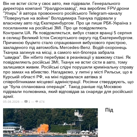
Він не встиг сісти у своє авто, яке підірвали. Генерального
директора компанії "Уралдронзавод", яка виробляє FPV-дрони
"Упирь" й автора провоєнного російського Telegram-каналу
"Повернутые на войне" Володимира Ткачука підірвали у
власному авто під Єкатеринбургом. Про це пише РБК-Україна з
посиланням на російські ЗМІ. Про це повідомляють
Контракти.UA. Як повідомляється, вибух стався вранці 5 серпня
в селищі Великий Істок Сисертського округу під Єкатеринбургом.
Причиною буцімто стало спрацювання вибухового пристрою,
закладеного під автомобіль Mercedes-Benz. Водій-охоронець
Ткачука загинув на місці, а самого міл-блогера забрала
"швидка". Він нібито перебуває в реанімації у важкому стані. Як
повідомляють російські ЗМІ, Ткачук не встиг сісти в авто, тому
залишився живим. Російські слідчі порушили кримінальну справу
про замах на вбивство. Нагадаємо, у липні у місті Рильськ, що в
Курській області РФ, на міні підірвалася автівка зі
співробітниками місцевої адміністрації. Росіяни стверджують, що
це "була спланована операція". Такод раніше під Москвою
підірвали полковника, який відповідав за снаряди для російської
армії.
05.08.2026 —
1 —
474
Під