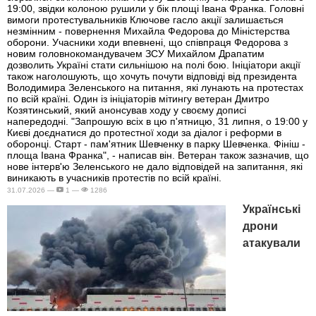
19:00, звідки колоною рушили у бік площі Івана Франка. Головні
вимоги протестувальників Ключове гасло акції залишається
незмінним - повернення Михайла Федорова до Міністерства
оборони. Учасники ходи впевнені, що співпраця Федорова з
новим головнокомандувачем ЗСУ Михайлом Драпатим
дозволить Україні стати сильнішою на полі бою. Ініціатори акції
також наголошують, що хочуть почути відповіді від президента
Володимира Зеленського на питання, які лунають на протестах
по всій країні. Один із ініціаторів мітингу ветеран Дмитро
Козятинський, який анонсував ходу у своєму дописі
напередодні. "Запрошую всіх в цю п'ятницю, 31 липня, о 19:00 у
Києві доєднатися до протестної ходи за діалог і реформи в
оборонці. Старт - пам'ятник Шевченку в парку Шевченка. Фініш -
площа Івана Франка", - написав він. Ветеран також зазначив, що
нове інтерв'ю Зеленського не дало відповідей на запитання, які
виникають в учасників протестів по всій країні.
31.07.2026 —
1 —
1286
Українські
дрони
атакували