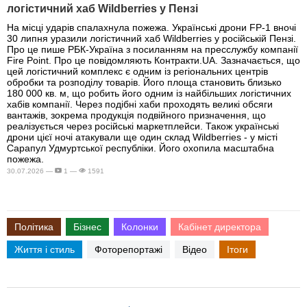
логістичний хаб Wildberries у Пензі
На місці ударів спалахнула пожежа. Українські дрони FP-1 вночі
30 липня уразили логістичний хаб Wildberries у російській Пензі.
Про це пише РБК-Україна з посиланням на пресслужбу компанії
Fire Point. Про це повідомляють Контракти.UA. Зазначається, що
цей логістичний комплекс є одним із регіональних центрів
обробки та розподілу товарів. Його площа становить близько
180 000 кв. м, що робить його одним із найбільших логістичних
хабів компанії. Через подібні хаби проходять великі обсяги
вантажів, зокрема продукція подвійного призначення, що
реалізується через російські маркетплейси. Також українські
дрони цієї ночі атакували ще один склад Wildberries - у місті
Сарапул Удмуртської республіки. Його охопила масштабна
пожежа.
30.07.2026 —
1 —
1591
Політика
Бізнес
Колонки
Кабінет директора
Життя і стиль
Фоторепортажі
Відео
Ітоги