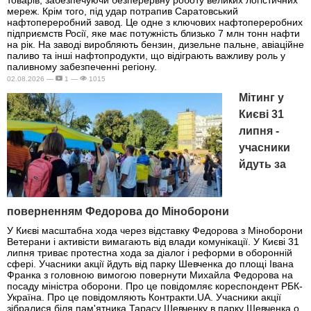
мереж. Крім того, під удар потрапив Саратовський
нафтопереробний завод. Це одне з ключових нафтопереробних
підприємств Росії, яке має потужність близько 7 млн тонн нафти
на рік. На заводі виробляють бензин, дизельне пальне, авіаційне
паливо та інші нафтопродукти, що відіграють важливу роль у
паливному забезпеченні регіону.
02.08.2026 —
1 —
1015
Мітинг у
Києві 31
липня -
учасники
йдуть за
поверненням Федорова до Міноборони
У Києві масштабна хода через відставку Федорова з Міноборони
Ветерани і активісти вимагають від влади комунікації. У Києві 31
липня триває протестна хода за діалог і реформи в оборонній
сфері. Учасники акції йдуть від парку Шевченка до площі Івана
Франка з головною вимогою повернути Михайла Федорова на
посаду міністра оборони. Про це повідомляє кореспондент РБК-
Україна. Про це повідомляють Контракти.UA. Учасники акції
зібралися біля пам'ятника Тарасу Шевченку в парку Шевченка о