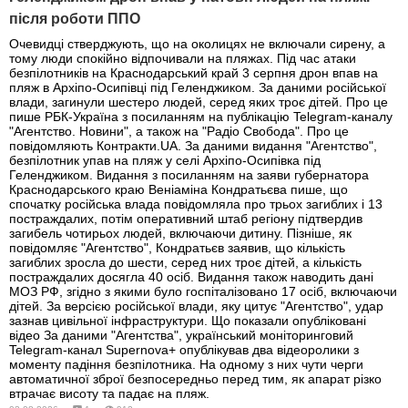
після роботи ППО
Очевидці стверджують, що на околицях не включали сирену, а
тому люди спокійно відпочивали на пляжах. Під час атаки
безпілотників на Краснодарський край 3 серпня дрон впав на
пляж в Архіпо-Осипівці під Геленджиком. За даними російської
влади, загинули шестеро людей, серед яких троє дітей. Про це
пише РБК-Україна з посиланням на публікацію Telegram-каналу
"Агентство. Новини", а також на "Радіо Свобода". Про це
повідомляють Контракти.UA. За даними видання "Агентство",
безпілотник упав на пляж у селі Архіпо-Осипівка під
Геленджиком. Видання з посиланням на заяви губернатора
Краснодарського краю Веніаміна Кондратьєва пише, що
спочатку російська влада повідомляла про трьох загиблих і 13
постраждалих, потім оперативний штаб регіону підтвердив
загибель чотирьох людей, включаючи дитину. Пізніше, як
повідомляє "Агентство", Кондратьєв заявив, що кількість
загиблих зросла до шести, серед них троє дітей, а кількість
постраждалих досягла 40 осіб. Видання також наводить дані
МОЗ РФ, згідно з якими було госпіталізовано 17 осіб, включаючи
дітей. За версією російської влади, яку цитує "Агентство", удар
зазнав цивільної інфраструктури. Що показали опубліковані
відео За даними "Агентства", український моніторинговий
Telegram-канал Supernova+ опублікував два відеоролики з
моменту падіння безпілотника. На одному з них чути черги
автоматичної зброї безпосередньо перед тим, як апарат різко
втрачає висоту та падає на пляж.