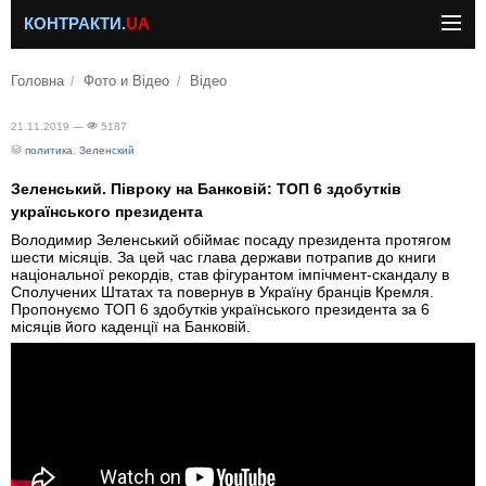
КОНТРАКТИ.
UA
Головна
Фото и Відео
Відео
21.11.2019 —
5187
политика
,
Зеленский
Зеленський. Півроку на Банковій: ТОП 6 здобутків
українського президента
Володимир Зеленський обіймає посаду президента протягом
шести місяців. За цей час глава держави потрапив до книги
національної рекордів, став фігурантом імпічмент-скандалу в
Сполучених Штатах та повернув в Україну бранців Кремля.
Пропонуємо ТОП 6 здобутків українського президента за 6
місяців його каденції на Банковій.