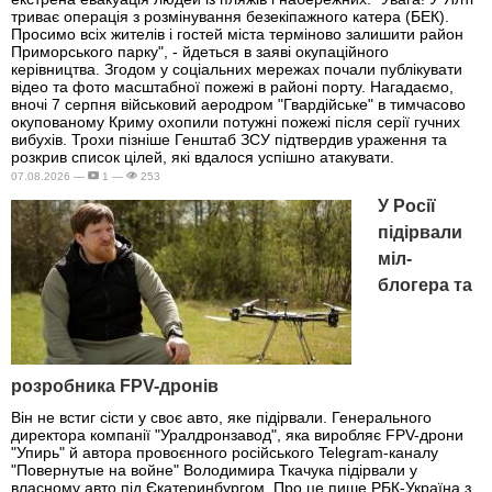
триває операція з розмінування безекіпажного катера (БЕК).
Просимо всіх жителів і гостей міста терміново залишити район
Приморського парку", - йдеться в заяві окупаційного
керівництва. Згодом у соціальних мережах почали публікувати
відео та фото масштабної пожежі в районі порту. Нагадаємо,
вночі 7 серпня військовий аеродром "Гвардійське" в тимчасово
окупованому Криму охопили потужні пожежі після серії гучних
вибухів. Трохи пізніше Генштаб ЗСУ підтвердив ураження та
розкрив список цілей, які вдалося успішно атакувати.
07.08.2026 —
1 —
253
У Росії
підірвали
міл-
блогера та
розробника FPV-дронів
Він не встиг сісти у своє авто, яке підірвали. Генерального
директора компанії "Уралдронзавод", яка виробляє FPV-дрони
"Упирь" й автора провоєнного російського Telegram-каналу
"Повернутые на войне" Володимира Ткачука підірвали у
власному авто під Єкатеринбургом. Про це пише РБК-Україна з