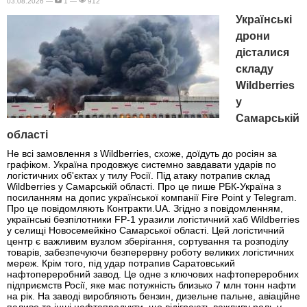
03.08.2026 —
1 —
912
Українські
дрони
дісталися
складу
Wildberries
у
Самарській
області
Не всі замовлення з Wildberries, схоже, доїдуть до росіян за
графіком. Україна продовжує системно завдавати ударів по
логістичних об'єктах у тилу Росії. Під атаку потрапив склад
Wildberries у Самарській області. Про це пише РБК-Україна з
посиланням на допис української компанії Fire Point у Telegram.
Про це повідомляють Контракти.UA. Згідно з повідомленням,
українські безпілотники FP-1 уразили логістичний хаб Wildberries
у селищі Новосемейкіно Самарської області. Цей логістичний
центр є важливим вузлом зберігання, сортування та розподілу
товарів, забезпечуючи безперервну роботу великих логістичних
мереж. Крім того, під удар потрапив Саратовський
нафтопереробний завод. Це одне з ключових нафтопереробних
підприємств Росії, яке має потужність близько 7 млн тонн нафти
на рік. На заводі виробляють бензин, дизельне пальне, авіаційне