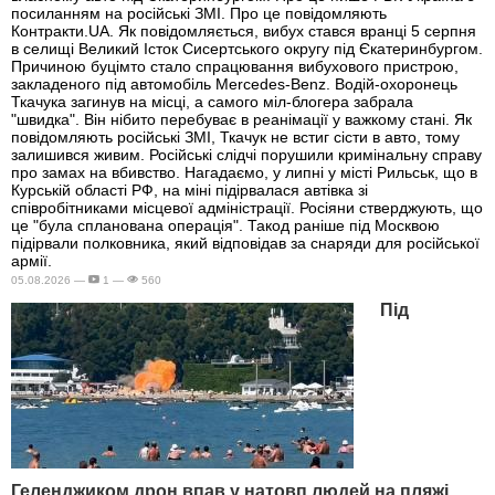
посиланням на російські ЗМІ. Про це повідомляють
Контракти.UA. Як повідомляється, вибух стався вранці 5 серпня
в селищі Великий Істок Сисертського округу під Єкатеринбургом.
Причиною буцімто стало спрацювання вибухового пристрою,
закладеного під автомобіль Mercedes-Benz. Водій-охоронець
Ткачука загинув на місці, а самого міл-блогера забрала
"швидка". Він нібито перебуває в реанімації у важкому стані. Як
повідомляють російські ЗМІ, Ткачук не встиг сісти в авто, тому
залишився живим. Російські слідчі порушили кримінальну справу
про замах на вбивство. Нагадаємо, у липні у місті Рильськ, що в
Курській області РФ, на міні підірвалася автівка зі
співробітниками місцевої адміністрації. Росіяни стверджують, що
це "була спланована операція". Такод раніше під Москвою
підірвали полковника, який відповідав за снаряди для російської
армії.
05.08.2026 —
1 —
560
Під
Геленджиком дрон впав у натовп людей на пляжі