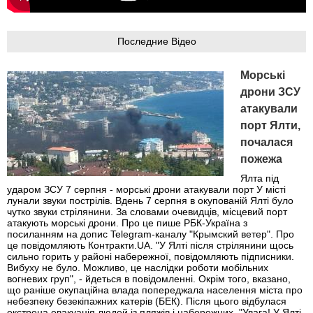
Последние Відео
Морські
дрони ЗСУ
атакували
порт Ялти,
почалася
пожежа
Ялта під
ударом ЗСУ 7 серпня - морські дрони атакували порт У місті
лунали звуки пострілів. Вдень 7 серпня в окупованій Ялті було
чутко звуки стрілянини. За словами очевидців, місцевий порт
атакують морські дрони. Про це пише РБК-Україна з
посиланням на допис Telegram-каналу "Крымский ветер". Про
це повідомляють Контракти.UA. "У Ялті після стрілянини щось
сильно горить у районі набережної, повідомляють підписники.
Вибуху не було. Можливо, це наслідки роботи мобільних
вогневих груп", - йдеться в повідомленні. Окрім того, вказано,
що раніше окупаційна влада попереджала населення міста про
небезпеку безекіпажних катерів (БЕК). Після цього відбулася
екстрена евакуація людей із пляжів і набережних. "Увага! У Ялті