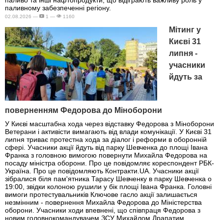
паливо та інші нафтопродукти, що відіграють важливу роль у
паливному забезпеченні регіону.
02.08.2026 —
1 —
1160
Мітинг у
Києві 31
липня -
учасники
йдуть за
поверненням Федорова до Міноборони
У Києві масштабна хода через відставку Федорова з Міноборони
Ветерани і активісти вимагають від влади комунікації. У Києві 31
липня триває протестна хода за діалог і реформи в оборонній
сфері. Учасники акції йдуть від парку Шевченка до площі Івана
Франка з головною вимогою повернути Михайла Федорова на
посаду міністра оборони. Про це повідомляє кореспондент РБК-
Україна. Про це повідомляють Контракти.UA. Учасники акції
зібралися біля пам'ятника Тарасу Шевченку в парку Шевченка о
19:00, звідки колоною рушили у бік площі Івана Франка. Головні
вимоги протестувальників Ключове гасло акції залишається
незмінним - повернення Михайла Федорова до Міністерства
оборони. Учасники ходи впевнені, що співпраця Федорова з
новим головнокомандувачем ЗСУ Михайлом Драпатим