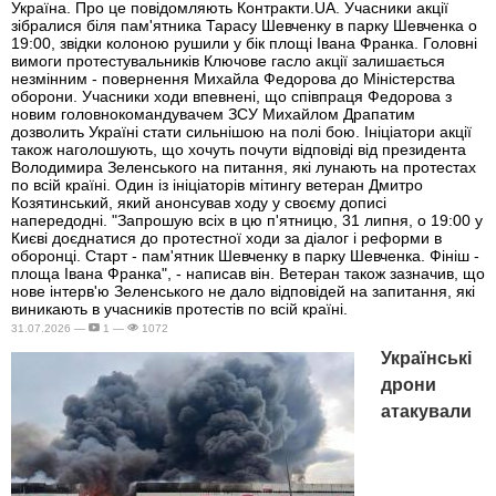
Україна. Про це повідомляють Контракти.UA. Учасники акції
зібралися біля пам'ятника Тарасу Шевченку в парку Шевченка о
19:00, звідки колоною рушили у бік площі Івана Франка. Головні
вимоги протестувальників Ключове гасло акції залишається
незмінним - повернення Михайла Федорова до Міністерства
оборони. Учасники ходи впевнені, що співпраця Федорова з
новим головнокомандувачем ЗСУ Михайлом Драпатим
дозволить Україні стати сильнішою на полі бою. Ініціатори акції
також наголошують, що хочуть почути відповіді від президента
Володимира Зеленського на питання, які лунають на протестах
по всій країні. Один із ініціаторів мітингу ветеран Дмитро
Козятинський, який анонсував ходу у своєму дописі
напередодні. "Запрошую всіх в цю п'ятницю, 31 липня, о 19:00 у
Києві доєднатися до протестної ходи за діалог і реформи в
оборонці. Старт - пам'ятник Шевченку в парку Шевченка. Фініш -
площа Івана Франка", - написав він. Ветеран також зазначив, що
нове інтерв'ю Зеленського не дало відповідей на запитання, які
виникають в учасників протестів по всій країні.
31.07.2026 —
1 —
1072
Українські
дрони
атакували