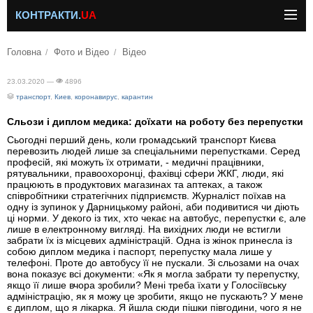
КОНТРАКТИ.
UA
Головна
Фото и Відео
Відео
23.03.2020 —
4896
транспорт
,
Киев
,
коронавирус
,
карантин
Сльози і диплом медика: доїхати на роботу без перепустки
Сьогодні перший день, коли громадський транспорт Києва
перевозить людей лише за спеціальними перепустками. Серед
професій, які можуть їх отримати, - медичні працівники,
рятувальники, правоохоронці, фахівці сфери ЖКГ, люди, які
працюють в продуктових магазинах та аптеках, а також
співробітники стратегічних підприємств. Журналіст поїхав на
одну із зупинок у Дарницькому районі, аби подивитися чи діють
ці норми. У декого із тих, хто чекає на автобус, перепустки є, але
лише в електронному вигляді. На вихідних люди не встигли
забрати їх із місцевих адміністрацій. Одна із жінок принесла із
собою диплом медика і паспорт, перепустку мала лише у
телефоні. Проте до автобусу її не пускали. Зі сльозами на очах
вона показує всі документи: «Як я могла забрати ту перепустку,
якщо її лише вчора зробили? Мені треба їхати у Голосіївську
адміністрацію, як я можу це зробити, якщо не пускають? У мене
є диплом, що я лікарка. Я йшла сюди пішки півгодини, чого я не