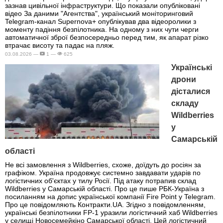
зазнав цивільної інфраструктури. Що показали опубліковані
відео За даними "Агентства", український моніторинговий
Telegram-канал Supernova+ опублікував два відеоролики з
моменту падіння безпілотника. На одному з них чути черги
автоматичної зброї безпосередньо перед тим, як апарат різко
втрачає висоту та падає на пляж.
03.08.2026 —
1 —
625
Українські
дрони
дісталися
складу
Wildberries
у
Самарській
області
Не всі замовлення з Wildberries, схоже, доїдуть до росіян за
графіком. Україна продовжує системно завдавати ударів по
логістичних об'єктах у тилу Росії. Під атаку потрапив склад
Wildberries у Самарській області. Про це пише РБК-Україна з
посиланням на допис української компанії Fire Point у Telegram.
Про це повідомляють Контракти.UA. Згідно з повідомленням,
українські безпілотники FP-1 уразили логістичний хаб Wildberries
у селищі Новосемейкіно Самарської області. Цей логістичний