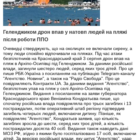
Геленджиком дрон впав у натовп людей на пляжі
після роботи ППО
Очевидці стверджують, що на околицях не включали сирену, а
тому люди спокійно відпочивали на пляжах. Під час атаки
безпілотників на Краснодарський край 3 серпня дрон впав на
пляж в Архіпо-Осипівці під Геленджиком. За даними російської
влади, загинули шестеро людей, серед яких троє дітей. Про це
пише РБК-Україна з посиланням на публікацію Telegram-каналу
"Агентство. Новини", а також на "Радіо Свобода". Про це
повідомляють Контракти.UA. За даними видання "Агентство",
безпілотник упав на пляж у селі Архіпо-Осипівка під
Геленджиком. Видання з посиланням на заяви губернатора
Краснодарського краю Веніаміна Кондратьєва пише, що
спочатку російська влада повідомляла про трьох загиблих і 13
постраждалих, потім оперативний штаб регіону підтвердив
загибель чотирьох людей, включаючи дитину. Пізніше, як
повідомляє "Агентство", Кондратьєв заявив, що кількість
загиблих зросла до шести, серед них троє дітей, а кількість
постраждалих досягла 40 осіб. Видання також наводить дані
МОЗ РФ, згідно з якими було госпіталізовано 17 осіб, включаючи
дітей. За версією російської влади, яку цитує "Агентство", удар