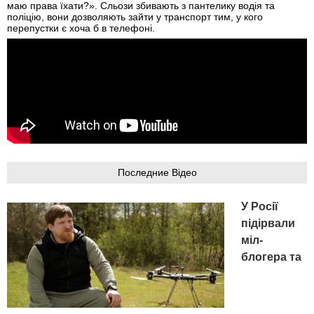
маю права їхати?». Сльози збивають з пантелику водія та
поліцію, вони дозволяють зайти у транспорт тим, у кого
перепустки є хоча б в телефоні.
Последние Відео
У Росії
підірвали
міл-
блогера та