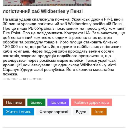
логістичний хаб Wildberries у Пензі
На місці ударів спалахнула пожежа. Українські дрони FP-1 вночі
30 липня уразили логістичний хаб Wildberries у російській Пензі.
Про це пише РБК-Україна з посиланням на пресслужбу компанії
Fire Point. Про це повідомляють Контракти.UA. Зазначається, що
цей логістичний комплекс є одним із регіональних центрів
обробки та розподілу товарів. Його площа становить близько
180 000 кв. м, що робить його одним із найбільших логістичних
хабів компанії. Через подібні хаби проходять великі обсяги
вантажів, зокрема продукція подвійного призначення, що
реалізується через російські маркетплейси. Також українські
дрони цієї ночі атакували ще один склад Wildberries - у місті
Сарапул Удмуртської республіки. Його охопила масштабна
пожежа.
30.07.2026 —
1 —
1368
Політика
Бізнес
Колонки
Кабінет директора
Життя і стиль
Фоторепортажі
Відео
Ітоги