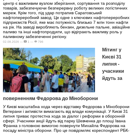
центр є важливим вузлом зберігання, сортування та розподілу
товарів, забезпечуючи безперервну роботу великих логістичних
мереж. Крім того, під удар потрапив Саратовський
нафтопереробний завод. Це одне з ключових нафтопереробних
підприємств Росії, яке має потужність близько 7 млн тонн нафти
на рік. На заводі виробляють бензин, дизельне пальне, авіаційне
паливо та інші нафтопродукти, що відіграють важливу роль у
паливному забезпеченні регіону.
02.08.2026 —
1 —
796
Мітинг у
Києві 31
липня -
учасники
йдуть за
поверненням Федорова до Міноборони
У Києві масштабна хода через відставку Федорова з Міноборони
Ветерани і активісти вимагають від влади комунікації. У Києві 31
липня триває протестна хода за діалог і реформи в оборонній
сфері. Учасники акції йдуть від парку Шевченка до площі Івана
Франка з головною вимогою повернути Михайла Федорова на
посаду міністра оборони. Про це повідомляє кореспондент РБК-