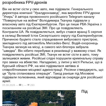
розробника FPV-дронів
Він не встиг сісти у своє авто, яке підірвали. Генерального
директора компанії "Уралдронзавод", яка виробляє FPV-дрони
"Упирь" й автора провоєнного російського Telegram-каналу
"Повернутые на войне" Володимира Ткачука підірвали у
власному авто під Єкатеринбургом. Про це пише РБК-Україна з
посиланням на російські ЗМІ. Про це повідомляють
Контракти.UA. Як повідомляється, вибух стався вранці 5 серпня
в селищі Великий Істок Сисертського округу під Єкатеринбургом.
Причиною буцімто стало спрацювання вибухового пристрою,
закладеного під автомобіль Mercedes-Benz. Водій-охоронець
Ткачука загинув на місці, а самого міл-блогера забрала
"швидка". Він нібито перебуває в реанімації у важкому стані. Як
повідомляють російські ЗМІ, Ткачук не встиг сісти в авто, тому
залишився живим. Російські слідчі порушили кримінальну справу
про замах на вбивство. Нагадаємо, у липні у місті Рильськ, що в
Курській області РФ, на міні підірвалася автівка зі
співробітниками місцевої адміністрації. Росіяни стверджують, що
це "була спланована операція". Такод раніше під Москвою
підірвали полковника, який відповідав за снаряди для російської
армії.
05.08.2026 —
1 —
293
Під