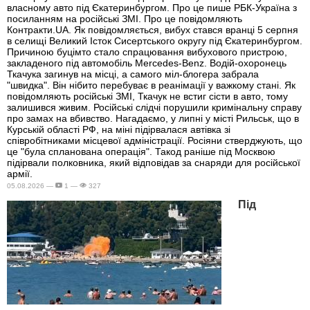
власному авто під Єкатеринбургом. Про це пише РБК-Україна з
посиланням на російські ЗМІ. Про це повідомляють
Контракти.UA. Як повідомляється, вибух стався вранці 5 серпня
в селищі Великий Істок Сисертського округу під Єкатеринбургом.
Причиною буцімто стало спрацювання вибухового пристрою,
закладеного під автомобіль Mercedes-Benz. Водій-охоронець
Ткачука загинув на місці, а самого міл-блогера забрала
"швидка". Він нібито перебуває в реанімації у важкому стані. Як
повідомляють російські ЗМІ, Ткачук не встиг сісти в авто, тому
залишився живим. Російські слідчі порушили кримінальну справу
про замах на вбивство. Нагадаємо, у липні у місті Рильськ, що в
Курській області РФ, на міні підірвалася автівка зі
співробітниками місцевої адміністрації. Росіяни стверджують, що
це "була спланована операція". Такод раніше під Москвою
підірвали полковника, який відповідав за снаряди для російської
армії.
05.08.2026 —
1 —
327
Під