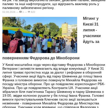
паливо та інші нафтопродукти, що відіграють важливу роль у
паливному забезпеченні регіону.
02.08.2026 —
1 —
820
Мітинг у
Києві 31
липня -
учасники
йдуть за
поверненням Федорова до Міноборони
У Києві масштабна хода через відставку Федорова з Міноборони
Ветерани і активісти вимагають від влади комунікації. У Києві 31
липня триває протестна хода за діалог і реформи в оборонній
сфері. Учасники акції йдуть від парку Шевченка до площі Івана
Франка з головною вимогою повернути Михайла Федорова на
посаду міністра оборони. Про це повідомляє кореспондент РБК-
Україна. Про це повідомляють Контракти.UA. Учасники акції
зібралися біля пам'ятника Тарасу Шевченку в парку Шевченка о
19:00, звідки колоною рушили у бік площі Івана Франка. Головні
вимоги протестувальників Ключове гасло акції залишається
незмінним - повернення Михайла Федорова до Міністерства
оборони. Учасники ходи впевнені, що співпраця Федорова з