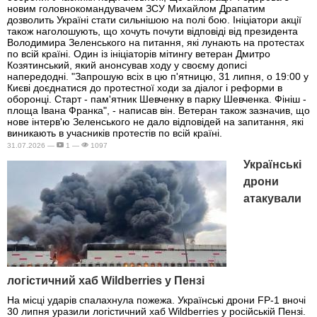
новим головнокомандувачем ЗСУ Михайлом Драпатим
дозволить Україні стати сильнішою на полі бою. Ініціатори акції
також наголошують, що хочуть почути відповіді від президента
Володимира Зеленського на питання, які лунають на протестах
по всій країні. Один із ініціаторів мітингу ветеран Дмитро
Козятинський, який анонсував ходу у своєму дописі
напередодні. "Запрошую всіх в цю п'ятницю, 31 липня, о 19:00 у
Києві доєднатися до протестної ходи за діалог і реформи в
оборонці. Старт - пам'ятник Шевченку в парку Шевченка. Фініш -
площа Івана Франка", - написав він. Ветеран також зазначив, що
нове інтерв'ю Зеленського не дало відповідей на запитання, які
виникають в учасників протестів по всій країні.
31.07.2026 —
1 —
1097
Українські
дрони
атакували
логістичний хаб Wildberries у Пензі
На місці ударів спалахнула пожежа. Українські дрони FP-1 вночі
30 липня уразили логістичний хаб Wildberries у російській Пензі.