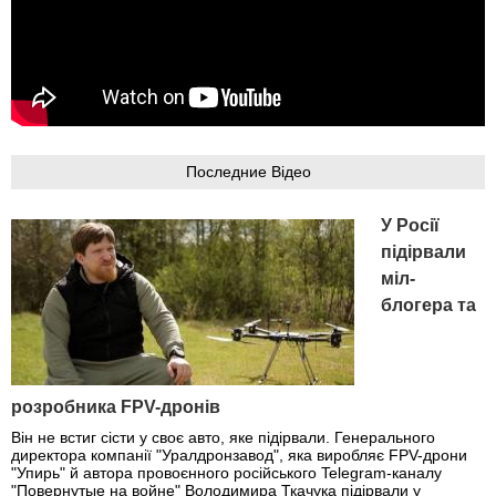
Последние Відео
У Росії
підірвали
міл-
блогера та
розробника FPV-дронів
Він не встиг сісти у своє авто, яке підірвали. Генерального
директора компанії "Уралдронзавод", яка виробляє FPV-дрони
"Упирь" й автора провоєнного російського Telegram-каналу
"Повернутые на войне" Володимира Ткачука підірвали у