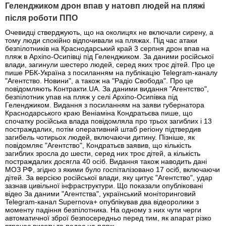
Геленджиком дрон впав у натовп людей на пляжі
після роботи ППО
Очевидці стверджують, що на околицях не включали сирену, а
тому люди спокійно відпочивали на пляжах. Під час атаки
безпілотників на Краснодарський край 3 серпня дрон впав на
пляж в Архіпо-Осипівці під Геленджиком. За даними російської
влади, загинули шестеро людей, серед яких троє дітей. Про це
пише РБК-Україна з посиланням на публікацію Telegram-каналу
"Агентство. Новини", а також на "Радіо Свобода". Про це
повідомляють Контракти.UA. За даними видання "Агентство",
безпілотник упав на пляж у селі Архіпо-Осипівка під
Геленджиком. Видання з посиланням на заяви губернатора
Краснодарського краю Веніаміна Кондратьєва пише, що
спочатку російська влада повідомляла про трьох загиблих і 13
постраждалих, потім оперативний штаб регіону підтвердив
загибель чотирьох людей, включаючи дитину. Пізніше, як
повідомляє "Агентство", Кондратьєв заявив, що кількість
загиблих зросла до шести, серед них троє дітей, а кількість
постраждалих досягла 40 осіб. Видання також наводить дані
МОЗ РФ, згідно з якими було госпіталізовано 17 осіб, включаючи
дітей. За версією російської влади, яку цитує "Агентство", удар
зазнав цивільної інфраструктури. Що показали опубліковані
відео За даними "Агентства", український моніторинговий
Telegram-канал Supernova+ опублікував два відеоролики з
моменту падіння безпілотника. На одному з них чути черги
автоматичної зброї безпосередньо перед тим, як апарат різко
втрачає висоту та падає на пляж.