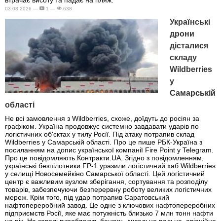
03.08.2026 —
1 —
638
Українські
дрони
дісталися
складу
Wildberries
у
Самарській
області
Не всі замовлення з Wildberries, схоже, доїдуть до росіян за
графіком. Україна продовжує системно завдавати ударів по
логістичних об'єктах у тилу Росії. Під атаку потрапив склад
Wildberries у Самарській області. Про це пише РБК-Україна з
посиланням на допис української компанії Fire Point у Telegram.
Про це повідомляють Контракти.UA. Згідно з повідомленням,
українські безпілотники FP-1 уразили логістичний хаб Wildberries
у селищі Новосемейкіно Самарської області. Цей логістичний
центр є важливим вузлом зберігання, сортування та розподілу
товарів, забезпечуючи безперервну роботу великих логістичних
мереж. Крім того, під удар потрапив Саратовський
нафтопереробний завод. Це одне з ключових нафтопереробних
підприємств Росії, яке має потужність близько 7 млн тонн нафти
на рік. На заводі виробляють бензин, дизельне пальне, авіаційне