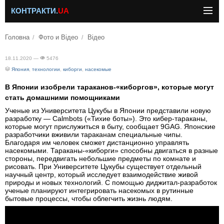
КОНТРАКТИ.
UA
Головна
Фото и Відео
Відео
18.11.2020 —
5476
Япония
,
технологии
,
киборги
,
насекомые
В Японии изобрели тараканов-«киборгов», которые могут
стать домашними помощниками
Ученые из Университета Цукубы в Японии представили новую
разработку — Calmbots («Тихие боты»). Это кибер-тараканы,
которые могут прислужиться в быту, сообщает 9GAG. Японские
разработчики вживили тараканам специальные чипы.
Благодаря им человек сможет дистанционно управлять
насекомыми. Тараканы-«киборги» способны двигаться в разные
стороны, передвигать небольшие предметы по комнате и
рисовать. При Университете Цукубы существует отдельный
научный центр, который исследует взаимодействие живой
природы и новых технологий. С помощью диджитал-разработок
ученые планируют интегрировать насекомых в рутинные
бытовые процессы, чтобы облегчить жизнь людям.