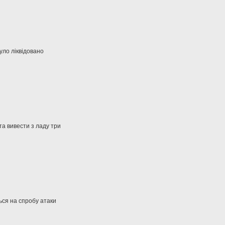
уло ліквідовано
та вивести з ладу три
ться на спробу атаки