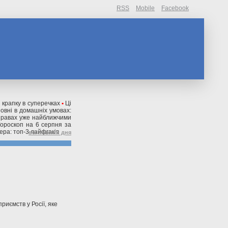
RSS
Mobile
Facebook
крапку в суперечках
•
Ці
зовні в домашніх умовах:
справах уже найближчими
Гороскоп на 6 серпня за
ера: топ-3 лайфгаків
всі новини дня
риємств у Росії, яке