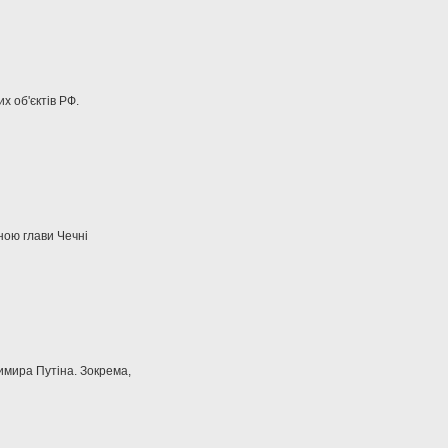
х об'єктів РФ.
ною глави Чечні
мира Путіна. Зокрема,