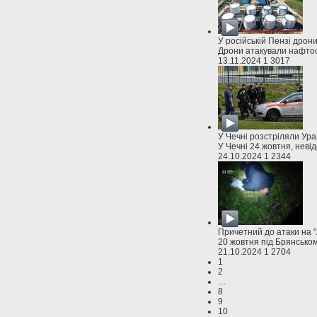
У російській Пензі дрон
Дрони атакували нафтос
13.11.2024
1
3017
У Чечні розстріляли Ура
У Чечні 24 жовтня, невід
24.10.2024
1
2344
Причетний до атаки на "
20 жовтня під Брянськом
21.10.2024
1
2704
1
2
…
8
9
10