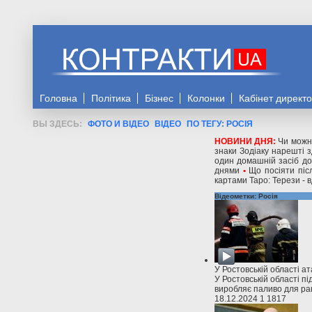
Головна
Політика
Бізнес
Колонки
Кабінет директ
ФОТО И ВІДЕО
ВІДЕО
ПО ТЕГУ: РОСІЯ
НОВИНИ ДНЯ:
Чи можн
знаки Зодіаку нарешті з
один домашній засіб д
днями
•
Що посіяти піс
картами Таро: Терези - 
Відео
метки: Росія
У Ростовській області а
У Ростовській області пі
виробляє паливо для рак
18.12.2024
1
1817