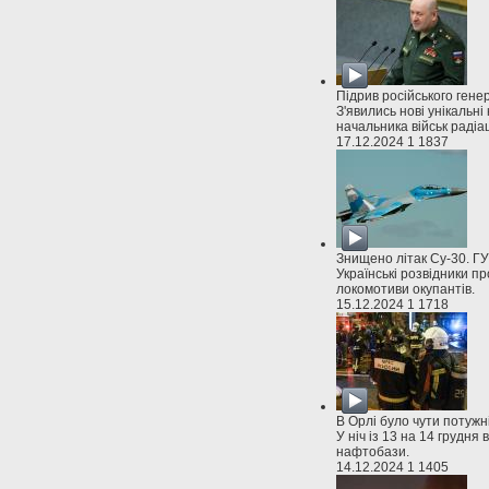
Підрив російського генер
З'явились нові унікальні
начальника військ радіац
17.12.2024
1
1837
Знищено літак Су-30. Г
Українські розвідники п
локомотиви окупантів.
15.12.2024
1
1718
В Орлі було чути потужн
У ніч із 13 на 14 грудня
нафтобази.
14.12.2024
1
1405