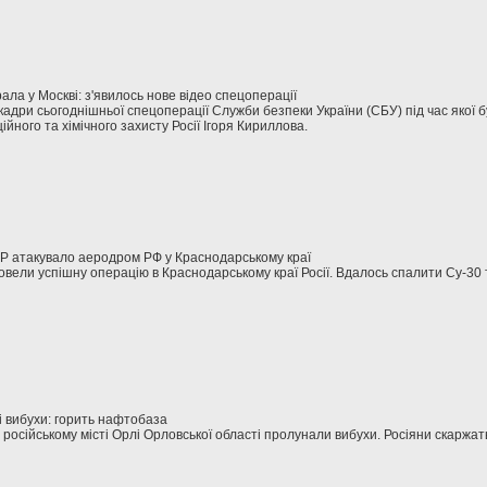
ала у Москві: з'явилось нове відео спецоперації
 кадри сьогоднішньої спецоперації Служби безпеки України (СБУ) під час якої б
ійного та хімічного захисту Росії Ігоря Кириллова.
УР атакувало аеродром РФ у Краснодарському краї
ровели успішну операцію в Краснодарському краї Росії. Вдалось спалити Су-30 
і вибухи: горить нафтобаза
 в російському місті Орлі Орловської області пролунали вибухи. Росіяни скаржа