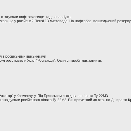
и атакували нафтосховище: кадри наслідків
ховище у російській Пензі 13 листопада. На нафтобазі пошкоджений резерву
л з російськими військовими
омі розстріляли Урал "Росгвардії". Один співробітник загинув.
Амстор" у Кременчуку. Під Брянськом ліквідовано пілота Ту-22М3
 ліквідували російського пілота Ту-22М3. Він причетний до атак на Дніпро та 