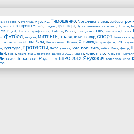
Тимошенко
музыка
рел
,
,
,
,
Металлист
,
Львов
,
выборы
,
ные бедствия
столица
,
Лига Европы УЕФА
,
,
транспорт
,
,
,
,
,
драки
Лондон
Путин
алкоголь
интернет
Польша
Ан
,
милиция
,
,
,
,
,
,
,
,
,
Платини
профсоюзы
Свобода
Россия
наводнения
США
оппозиция
Египет
спорт
футбол
митинги
праздники
,
,
,
,
,
пожар
,
,
ли
медали
Генпрокурату
,
,
автомобили
,
,
,
Олимпиада
,
,
,
ии
велосипеды
Олимпийский
Обама
граффити
ВМС
скуль
протесты
культура
политика
Ш
,
,
,
,
,
бокс
,
,
,
,
,
во
ЧАЭС
учения
война
Киев
Днепр
животные
MEN
,
,
,
,
,
,
,
,
тенис
траур
марш протеста
Выборы 2012
Азаров
Pussy Riot
Металл
Янукович
Динамо
Верховная Рада
ЕВРО-2012
,
,
,
,
,
,
,
К
БЮТ
голодовка
мода
тво