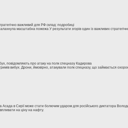
стратегічно важливий для РФ склад: подробиці
палахнула масштабна пожежа У результати згорів один із важливих стратегічни
бух, повідомляють про атаку на полк спецназу Кадирова
гримів вибух. Дрони, ймовірно, атакували полк спецназу, що займається охоро
Асада в Сирії може стати болючим ударом для російського диктатора Володи
 впливати на ціну на нафту.