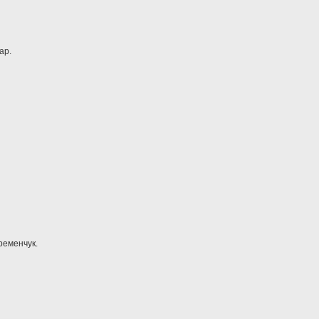
ар.
Кременчук.