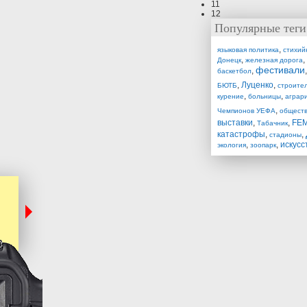
11
12
Популярные теги
,
языковая политика
стихий
,
,
Донецк
железная дорога
фестивали
,
баскетбол
,
Луценко
,
БЮТБ
строите
,
,
курение
больницы
аграр
,
Чемпионов УЕФА
общест
выставки
,
,
FE
Табачник
катастрофы
,
,
стадионы
,
,
искусс
экология
зоопарк