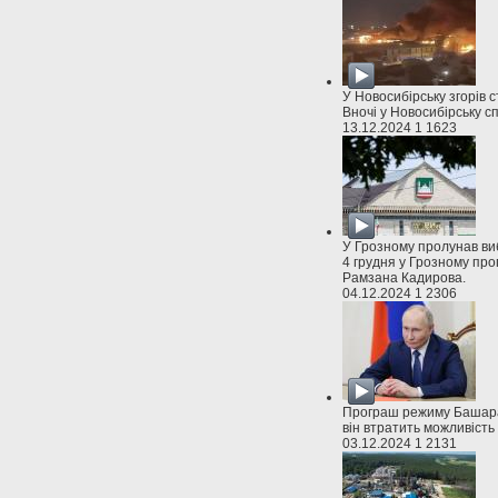
У Новосибірську згорів 
Вночі у Новосибірську с
13.12.2024
1
1623
У Грозному пролунав ви
4 грудня у Грозному про
Рамзана Кадирова.
04.12.2024
1
2306
Програш режиму Башара 
він втратить можливість
03.12.2024
1
2131