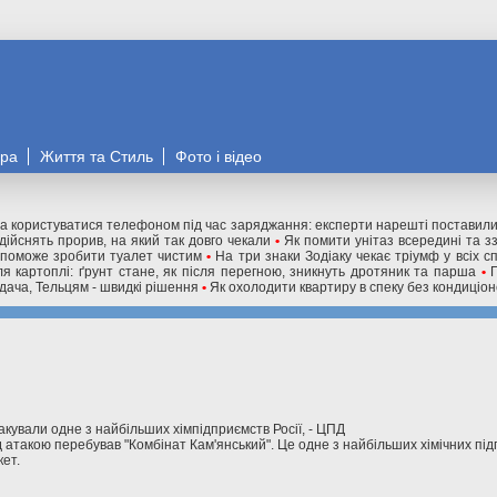
ора
Життя та Стиль
Фото і відео
а користуватися телефоном під час заряджання: експерти нарешті поставили 
дійснять прорив, на який так довго чекали
•
Як помити унітаз всередині та з
опоможе зробити туалет чистим
•
На три знаки Зодіаку чекає тріумф у всіх 
ля картоплі: ґрунт стане, як після перегною, зникнуть дротяник та парша
•
вдача, Тельцям - швидкі рішення
•
Як охолодити квартиру в спеку без кондиціон
такували одне з найбільших хімпідприємств Росії, - ЦПД
д атакою перебував "Комбінат Кам'янський". Це одне з найбільших хімічних підп
ет.