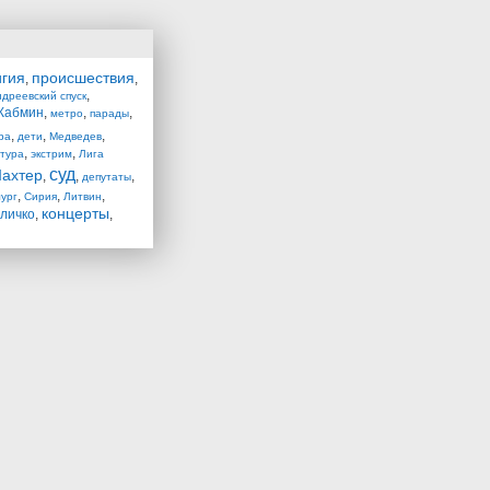
игия
происшествия
,
,
,
дреевский спуск
Кабмин
,
,
,
метро
парады
,
,
,
ра
дети
Медведев
,
,
птура
экстрим
Лига
суд
ахтер
,
,
,
депутаты
,
,
,
ург
Сирия
Литвин
концерты
личко
,
,