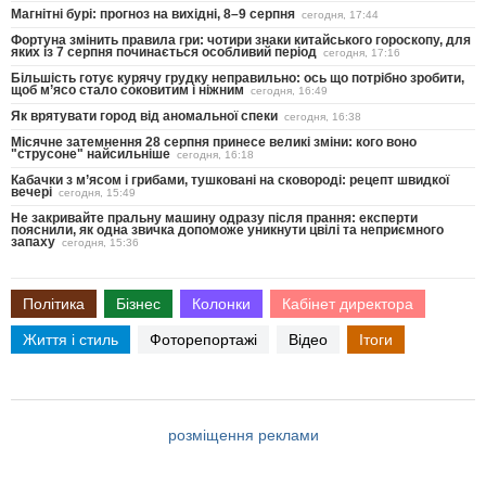
Магнітні бурі: прогноз на вихідні, 8–9 серпня
сегодня, 17:44
Фортуна змінить правила гри: чотири знаки китайського гороскопу, для
яких із 7 серпня починається особливий період
сегодня, 17:16
Більшість готує курячу грудку неправильно: ось що потрібно зробити,
щоб м’ясо стало соковитим і ніжним
сегодня, 16:49
Як врятувати город від аномальної спеки
сегодня, 16:38
Місячне затемнення 28 серпня принесе великі зміни: кого воно
"струсоне" найсильніше
сегодня, 16:18
Кабачки з м’ясом і грибами, тушковані на сковороді: рецепт швидкої
вечері
сегодня, 15:49
Не закривайте пральну машину одразу після прання: експерти
пояснили, як одна звичка допоможе уникнути цвілі та неприємного
запаху
сегодня, 15:36
Політика
Бізнес
Колонки
Кабінет директора
Життя і стиль
Фоторепортажі
Відео
Ітоги
розміщення реклами