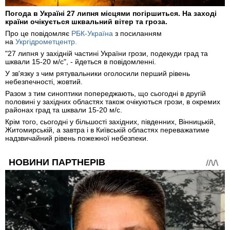
Погода в Україні 27 липня місцями погіршиться. На заході
країни очікується шквальний вітер та гроза.
Про це повідомляє
РБК-Україна
з посиланням
на
Укргідрометцентр.
"27 липня у західній частині України грози, подекуди град та
шквали 15-20 м/с", - йдеться в повідомленні.
У зв'язку з чим рятувальники оголосили перший рівень
небезпечності, жовтий.
Разом з тим синоптики попереджають, що сьогодні в другій
половині у західних областях також очікуються грози, в окремих
районах град та шквали 15-20 м/с.
Крім того, сьогодні у більшості західних, південних, Вінницькій,
Житомирській, а завтра і в Київській областях переважатиме
надзвичайний рівень пожежної небезпеки.