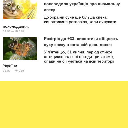
попередила українців про аномальну
спеку
До України суне ще більша спека:
синоптикиня розповіла, коли очікувати
похолодання.
02.08 —
318
Розігріє до +33: синоптики обіцяють
суху спеку в останній день липня
У п’ятницю, 31 липня, період стійкої
антициклональної погоди триватиме,
опади не очікуються на всій території
України.
31.07 —
219