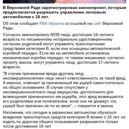
В Верховной Раде зарегистрирован законопроект, которым
предполагается разрешить управление легковым
автомобилем с 16 лет.
Об этом сообщает
РБК-Украина
со ссылкой на
сайт
Верховной
Рады.
Согласно законопроекту 8039 лица, достигшие 16-летнего
возраста по письменному нотариально удостоверенному
согласию родителей могут управлять транспортными
средствами категории В, если они оснащены автоматической
коробкой передач. Если же на автомобиле установлена
механическая коробка передач, то такими машинами, согласно
проекту закона, могут управлять лица, достигшие 17-летнего
возраста.
"В случае причинения вреда другому лицу,
несовершеннолетнее лицо несет ответственность за такой вред.
А именно, отвечает за причиненный им ущерб самостоятельно
на общих основаниях. В случае отсутствия у
несовершеннолетнего лица имущества, достаточного для
возмещения причиненного им ущерба, этот вред возмещается
его родителями или попечителем, если они не докажут, что
ущерб был причинен не по их вине", – говорится в законе.
Напомним, что сегодня в украинских автошколах обучаться
вождению транспортных средств категории В можно с 16 лет, но
ездить по дорогам общего пользования разрешается только
после достижения 18 лет.