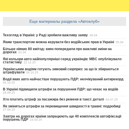
Еще материалы раздела «Автоклуб»
Техогляд в Україні: у Раді зробили важливу заяву
28.04
Яким транспортом можна керувати без водійських прав в Україні
05.04
Більше ніяких 80 км/год: киян попередили про важливі зміни на
дорогах
01.04
Які кольори авто найпопулярніші серед українців: МВС опублікувало
статистику
22.12.25
Українським водіям готують зимовий сюрприз: за що їх збираються
штрафувати
04.10.25
Водії яких авто найчастіше порушують ПДР: неочікуваний антирекорд
02.10.25
В Україні підвищили штрафи за порушення ПДР: що чекає на водіїв
16.09.25
Хто платить штраф за пасажира без ременя в таксі: деталі
04.07.25
Як зміняться штрафи за перевищення швидкості в травні: подробиці
27.04.25
Завтра на дорогах країни запрацюють ще 40 комплексів автофіксації
порушень ПДР
23.03.25