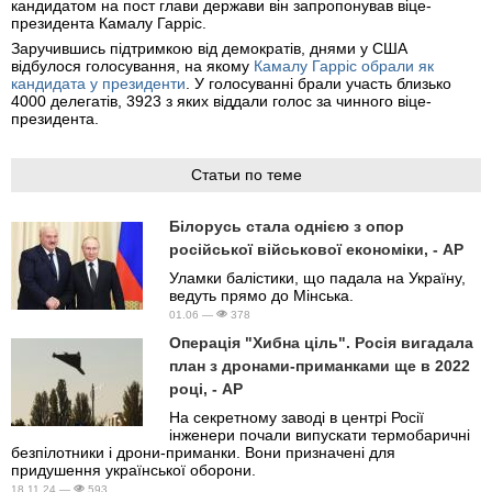
кандидатом на пост глави держави він запропонував віце-
президента Камалу Гарріс.
Заручившись підтримкою від демократів, днями у США
відбулося голосування, на якому
Камалу Гарріс обрали як
кандидата у президенти
. У голосуванні брали участь близько
4000 делегатів, 3923 з яких віддали голос за чинного віце-
президента.
Статьи по теме
Білорусь стала однією з опор
російської військової економіки, - AP
Уламки балістики, що падала на Україну,
ведуть прямо до Мінська.
01.06 —
378
Операція "Хибна ціль". Росія вигадала
план з дронами-приманками ще в 2022
році, - AP
На секретному заводі в центрі Росії
інженери почали випускати термобаричні
безпілотники і дрони-приманки. Вони призначені для
придушення української оборони.
18.11.24 —
593