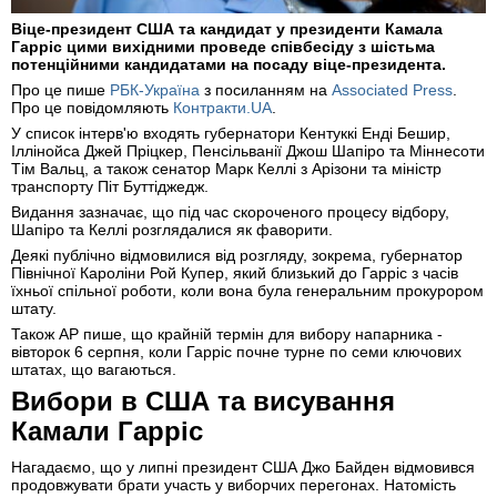
Віце-президент США та кандидат у президенти Камала
Гарріс цими вихідними проведе співбесіду з шістьма
потенційними кандидатами на посаду віце-президента.
Про це пише
РБК-Україна
з посиланням на
Associated Press
.
Про це повідомляють
Контракти.UA
.
У список інтерв'ю входять губернатори Кентуккі Енді Бешир,
Іллінойса Джей Пріцкер, Пенсільванії Джош Шапіро та Міннесоти
Тім Вальц, а також сенатор Марк Келлі з Арізони та міністр
транспорту Піт Буттіджедж.
Видання зазначає, що під час скороченого процесу відбору,
Шапіро та Келлі розглядалися як фаворити.
Деякі публічно відмовилися від розгляду, зокрема, губернатор
Північної Кароліни Рой Купер, який близький до Гарріс з часів
їхньої спільної роботи, коли вона була генеральним прокурором
штату.
Також AP пише, що крайній термін для вибору напарника -
вівторок 6 серпня, коли Гарріс почне турне по семи ключових
штатах, що вагаються.
Вибори в США та висування
Камали Гарріс
Нагадаємо, що у липні президент США Джо Байден відмовився
продовжувати брати участь у виборчих перегонах. Натомість