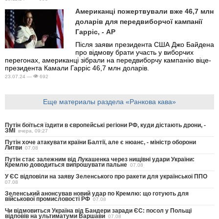
Американці пожертвували вже 46,7 млн
доларів для передвиборчої кампанії
Гарріс, - AP
Після заяви президента США Джо Байдена
про відмову брати участь у виборчих
перегонах, американці зібрали на передвиборчу кампанію віце-
президента Камали Гарріс 46,7 млн доларів.
23.07.24 —
692
Еще материалы раздела «Ранкова кава»
Путін боїться їздити в європейські регіони РФ, куди дістають дрони, -
ЗМІ
вчера, 09:27
Путін хоче атакувати країни Балтії, але є нюанс, - міністр оборони
Литви
07.08
Путін стає залежним від Лукашенка через нищівні удари України:
Кремлю доводиться випрошувати пальне
07.08
У ЄС відповіли на заяву Зеленського про ракети для української ППО
07.08
Зеленський анонсував новий удар по Кремлю: що готують для
військової промисловості РФ
07.08
Чи відмовиться Україна від Бандери заради ЄС: посол у Польщі
відповів на ультиматуми Варшави
07.08